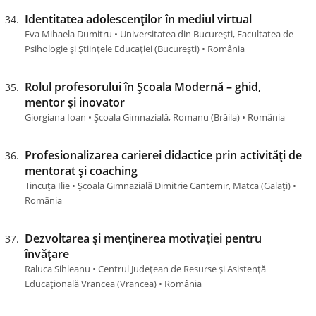
Identitatea adolescenților în mediul virtual
Eva Mihaela Dumitru • Universitatea din București, Facultatea de
Psihologie și Științele Educației (București) • România
Rolul profesorului în Școala Modernă – ghid,
mentor și inovator
Giorgiana Ioan • Școala Gimnazială, Romanu (Brăila) • România
Profesionalizarea carierei didactice prin activități de
mentorat și coaching
Tincuța Ilie • Școala Gimnazială Dimitrie Cantemir, Matca (Galaţi) •
România
Dezvoltarea și menținerea motivației pentru
învățare
Raluca Sihleanu • Centrul Județean de Resurse și Asistență
Educațională Vrancea (Vrancea) • România