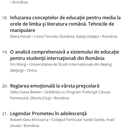
• România
Infuzarea conceptelor de educație pentru media la
orele de limba și literatura română. Tehnicile de
manipulare
Elena Panait • Liceul Teoretic Dunărea, Galați (Galaţi) • România
O analiză comprehensivă a sistemului de educație
pentru studenții internaționali din România
Xin Wang • Universitatea de Studii Internaționale din Beijing
(Beijing) • China
Reglarea emoțională la vârsta preșcolară
Delia Ioana Belean • Grădinița cu Program Prelungit Căsuța
Fermecată, Gherla (Cluj) • România
Legendar Prometeu în adolescență
Robert-Gelu Motoarca • Colegiul Particular Vasile Goldiș, Arad
(Arad) • România