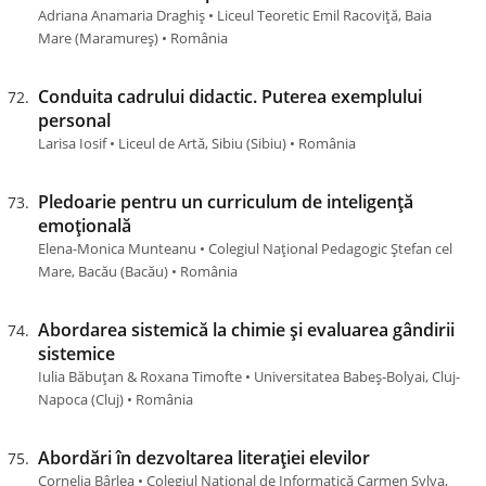
Adriana Anamaria Draghiș • Liceul Teoretic Emil Racoviță, Baia
Mare (Maramureş) • România
Conduita cadrului didactic. Puterea exemplului
personal
Larisa Iosif • Liceul de Artă, Sibiu (Sibiu) • România
Pledoarie pentru un curriculum de inteligență
emoțională
Elena-Monica Munteanu • Colegiul Național Pedagogic Ștefan cel
Mare, Bacău (Bacău) • România
Abordarea sistemică la chimie și evaluarea gândirii
sistemice
Iulia Băbuțan & Roxana Timofte • Universitatea Babeș-Bolyai, Cluj-
Napoca (Cluj) • România
Abordări în dezvoltarea literației elevilor
Cornelia Bârlea • Colegiul Național de Informatică Carmen Sylva,