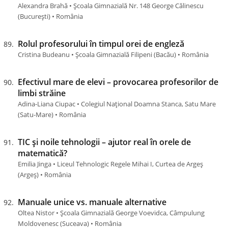
Alexandra Brahă • Școala Gimnazială Nr. 148 George Călinescu
(Bucureşti) • România
Rolul profesorului în timpul orei de engleză
Cristina Budeanu • Școala Gimnazială Filipeni (Bacău) • România
Efectivul mare de elevi – provocarea profesorilor de
limbi străine
Adina-Liana Ciupac • Colegiul Național Doamna Stanca, Satu Mare
(Satu-Mare) • România
TIC și noile tehnologii – ajutor real în orele de
matematică?
Emilia Jinga • Liceul Tehnologic Regele Mihai I, Curtea de Argeș
(Argeş) • România
Manuale unice vs. manuale alternative
Oltea Nistor • Școala Gimnazială George Voevidca, Câmpulung
Moldovenesc (Suceava) • România