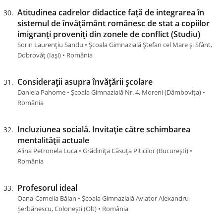
Atitudinea cadrelor didactice față de integrarea în
sistemul de învățământ românesc de stat a copiilor
imigranți proveniți din zonele de conflict (Studiu)
Sorin Laurențiu Sandu • Școala Gimnazială Ștefan cel Mare și Sfânt,
Dobrovăț (Iaşi) • România
Considerații asupra învățării școlare
Daniela Pahome • Școala Gimnazială Nr. 4, Moreni (Dâmboviţa) •
România
Incluziunea socială. Invitație către schimbarea
mentalității actuale
Alina Petronela Luca • Grădinița Căsuța Piticilor (Bucureşti) •
România
Profesorul ideal
Oana-Camelia Bălan • Școala Gimnazială Aviator Alexandru
Șerbănescu, Colonești (Olt) • România