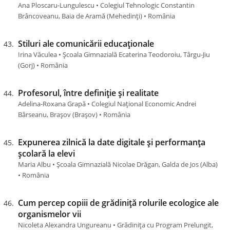
Ana Ploscaru-Lungulescu • Colegiul Tehnologic Constantin
Brâncoveanu, Baia de Aramă (Mehedinţi) • România
Stiluri ale comunicării educaționale
Irina Văculea • Școala Gimnazială Ecaterina Teodoroiu, Târgu-Jiu
(Gorj) • România
Profesorul, între definiție și realitate
Adelina-Roxana Grapă • Colegiul Național Economic Andrei
Bârseanu, Brașov (Braşov) • România
Expunerea zilnică la date digitale și performanța
școlară la elevi
Maria Albu • Școala Gimnazială Nicolae Drăgan, Galda de Jos (Alba)
• România
Cum percep copiii de grădiniță rolurile ecologice ale
organismelor vii
Nicoleta Alexandra Ungureanu • Grădinița cu Program Prelungit,