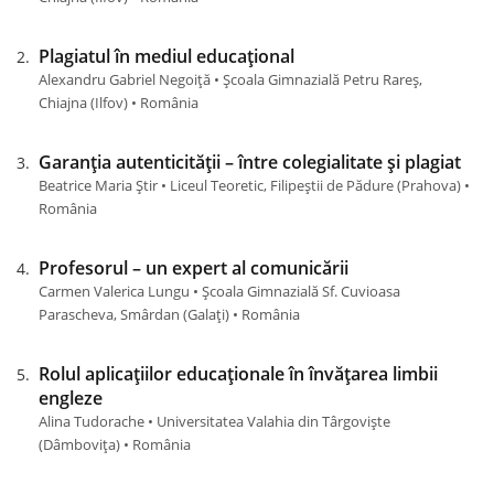
Plagiatul în mediul educațional
Alexandru Gabriel Negoiță • Școala Gimnazială Petru Rareș,
Chiajna (Ilfov) • România
Garanția autenticității – între colegialitate și plagiat
Beatrice Maria Știr • Liceul Teoretic, Filipeștii de Pădure (Prahova) •
România
Profesorul – un expert al comunicării
Carmen Valerica Lungu • Școala Gimnazială Sf. Cuvioasa
Parascheva, Smârdan (Galaţi) • România
Rolul aplicațiilor educaționale în învățarea limbii
engleze
Alina Tudorache • Universitatea Valahia din Târgoviște
(Dâmboviţa) • România