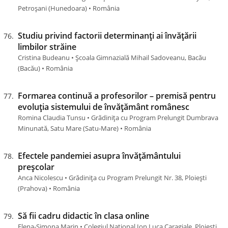
Petroșani (Hunedoara) • România
Studiu privind factorii determinanți ai învățării
limbilor străine
Cristina Budeanu • Școala Gimnazială Mihail Sadoveanu, Bacău
(Bacău) • România
Formarea continuă a profesorilor – premisă pentru
evoluția sistemului de învățământ românesc
Romina Claudia Tunsu • Grădinița cu Program Prelungit Dumbrava
Minunată, Satu Mare (Satu-Mare) • România
Efectele pandemiei asupra învățământului
preșcolar
Anca Nicolescu • Grădinița cu Program Prelungit Nr. 38, Ploiești
(Prahova) • România
Să fii cadru didactic în clasa online
Elena-Simona Marin • Colegiul Național Ion Luca Caragiale, Ploiești