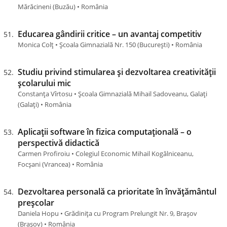
Mărăcineni (Buzău) • România
Educarea gândirii critice – un avantaj competitiv
Monica Colț • Școala Gimnazială Nr. 150 (București) • România
Studiu privind stimularea și dezvoltarea creativității
școlarului mic
Constanța Vîrtosu • Școala Gimnazială Mihail Sadoveanu, Galați
(Galați) • România
Aplicații software în fizica computațională – o
perspectivă didactică
Carmen Profiroiu • Colegiul Economic Mihail Kogălniceanu,
Focșani (Vrancea) • România
Dezvoltarea personală ca prioritate în învățământul
preșcolar
Daniela Hopu • Grădinița cu Program Prelungit Nr. 9, Brașov
(Brașov) • România