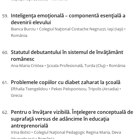
Inteligența emoțională – componentă esențială a
devenirii elevului
Bianca Burciu • Colegiul Național Costache Negruzzi, Iași (Iaşi) •
România
Statutul debutantului în sistemul de învățământ
românesc
Ana-Maria Cristea • Școala Profesională, Turda (Cluj) • România
Problemele copiilor cu diabet zaharat la școală
Efthalia Tsengelidou • Pekes Peloponisou, Tripolis (Arcadia) •
Grecia
Pentru o învățare vizibilă. Înțelegere conceptuală de
suprafață versus de adâncime în educația
antreprenorială
Irina Botici • Colegiul Național Pedagogic Regina Maria, Deva
(Hunedoara) • România