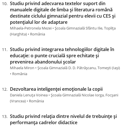
Studiu privind adecvarea textelor suport din
manualele digitale de limba și literatura română
destinate ciclului gimnazial pentru elevii cu CES și
potențialul lor de adaptare
Mihaela-Petronela Mezei • Școala Gimnazială Sfântu Ilie, Toplița
(Harghita) • România
Studiu privind integrarea tehnologiilor digitale în
educație: o punte crucială spre echitate și
prevenirea abandonului școlar
Mihaela Miron • Școala Gimnazială D. D. Pătrășcanu, Tomești (Iaşi)
• România
Dezvoltarea inteligenței emoționale la copii
Daniela Lenuța Voinea • Școala Gimnazială Nicolae Iorga, Focșani
(Vrancea) • România
Studiu privind relația dintre nivelul de trebuințe și
performanța cadrelor didactice