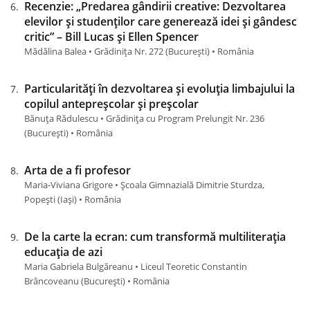
Recenzie: „Predarea gândirii creative: Dezvoltarea
elevilor și studenților care generează idei și gândesc
critic” – Bill Lucas și Ellen Spencer
Mădălina Balea • Grădinița Nr. 272 (Bucureşti) • România
Particularități în dezvoltarea și evoluția limbajului la
copilul antepreșcolar și preșcolar
Bănuța Rădulescu • Grădinița cu Program Prelungit Nr. 236
(Bucureşti) • România
Arta de a fi profesor
Maria-Viviana Grigore • Școala Gimnazială Dimitrie Sturdza,
Popești (Iaşi) • România
De la carte la ecran: cum transformă multiliterația
educația de azi
Maria Gabriela Bulgăreanu • Liceul Teoretic Constantin
Brâncoveanu (Bucureşti) • România