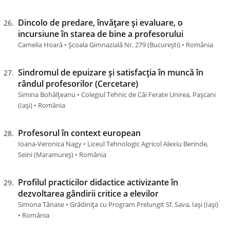
Dincolo de predare, învățare și evaluare, o
incursiune în starea de bine a profesorului
Camelia Hoară • Școala Gimnazială Nr. 279 (Bucureşti) • România
Sindromul de epuizare și satisfacția în muncă în
rândul profesorilor (Cercetare)
Simina Bohâlțeanu • Colegiul Tehnic de Căi Ferate Unirea, Pașcani
(Iaşi) • România
Profesorul în context european
Ioana-Veronica Nagy • Liceul Tehnologic Agricol Alexiu Berinde,
Seini (Maramureş) • România
Profilul practicilor didactice activizante în
dezvoltarea gândirii critice a elevilor
Simona Tănase • Grădinița cu Program Prelungit Sf. Sava, Iași (Iaşi)
• România