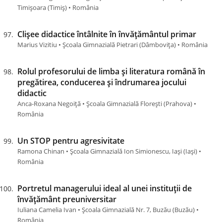
Timișoara (Timiș) • România
Clișee didactice întâlnite în învățământul primar
Marius Vizitiu • Școala Gimnazială Pietrari (Dâmboviţa) • România
Rolul profesorului de limba şi literatura română în
pregătirea, conducerea şi îndrumarea jocului
didactic
Anca-Roxana Negoiță • Școala Gimnazială Florești (Prahova) •
România
Un STOP pentru agresivitate
Ramona Chinan • Școala Gimnazială Ion Simionescu, Iași (Iaşi) •
România
Portretul managerului ideal al unei instituții de
învățământ preuniversitar
Iuliana Camelia Ivan • Școala Gimnazială Nr. 7, Buzău (Buzău) •
România