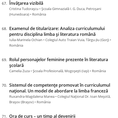
Învățarea vizibilă
Cristina Tudorașcu • Școala Gimnazială I. G. Duca, Petroșani
(Hunedoara) • România
Examenul de titularizare: Analiza curriculumului
pentru disciplina limba și literatura română
Iulia-Marinela Ochian • Colegiul Auto Traian Vuia, Târgu-Jiu (Gorj) •
România
Rolul personajelor feminine prezente în literatura
școlară
Camelia Zuza • Școala Profesională, Mogoșești (Iaşi) • România
Sistemul de competențe promovat în curriculumul
național. Un model de abordare la limba franceză
Ruxandra-Magdalena Manea • Colegiul Național Dr. Ioan Meșotă,
Brașov (Brașov) • România
Ora de curs – un timp al devenirii