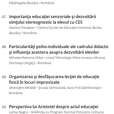
Pătârlagele (Buzău) • România
Importanța educației senzoriale și dezvoltării
simțului stereognostic la elevul cu CES
Gianina Paraipan • Centrul Școlar de Educație Incluzivă, Buzău
(Buzău) • România
Particularități psiho-individuale ale cadrului didactic
și influența acestora asupra dezvoltării elevilor
Mihaela-Ramona Sîrba • Liceul Tehnologic Petre Ionescu Muscel,
Domnești (Argeş) • România
Organizarea și desfășurarea lecției de educație
fizică în locuri improvizate
Gheorghe Mihăilă • Școala Gimnazială, Gura Foii (Dâmboviţa) •
România
Perspectiva lui Aristotel despre actul educației
Larisa Negru • Grădinița cu Program Normal Potoceni, comuna