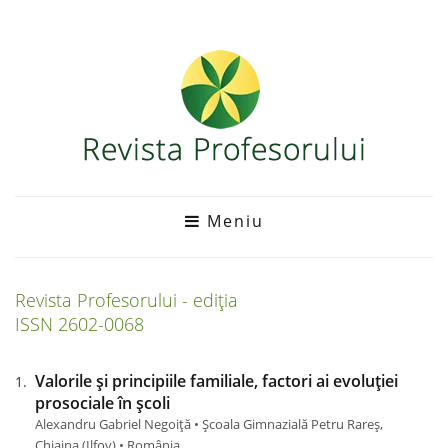
Meniu
Revista Profesorului - ediția
ISSN 2602-0068
Valorile și principiile familiale, factori ai evoluției
prosociale în școli
Alexandru Gabriel Negoiță • Școala Gimnazială Petru Rareș,
Chiajna (Ilfov) • România