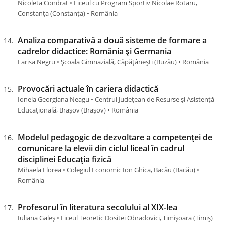
Nicoleta Condrat • Liceul cu Program Sportiv Nicolae Rotaru,
Constanța (Constanţa) • România
Analiza comparativă a două sisteme de formare a
cadrelor didactice: România și Germania
Larisa Negru • Școala Gimnazială, Căpățânești (Buzău) • România
Provocări actuale în cariera didactică
Ionela Georgiana Neagu • Centrul Județean de Resurse și Asistență
Educațională, Brașov (Braşov) • România
Modelul pedagogic de dezvoltare a competenței de
comunicare la elevii din ciclul liceal în cadrul
disciplinei Educația fizică
Mihaela Florea • Colegiul Economic Ion Ghica, Bacău (Bacău) •
România
Profesorul în literatura secolului al XIX-lea
Iuliana Galeş • Liceul Teoretic Dositei Obradovici, Timișoara (Timiş)