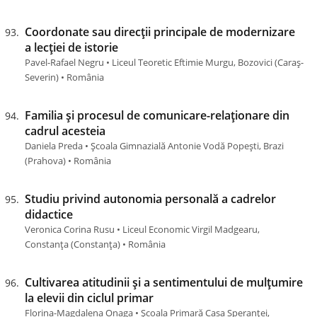
Coordonate sau direcții principale de modernizare
a lecției de istorie
Pavel-Rafael Negru • Liceul Teoretic Eftimie Murgu, Bozovici (Caraş-
Severin) • România
Familia și procesul de comunicare-relaționare din
cadrul acesteia
Daniela Preda • Școala Gimnazială Antonie Vodă Popești, Brazi
(Prahova) • România
Studiu privind autonomia personală a cadrelor
didactice
Veronica Corina Rusu • Liceul Economic Virgil Madgearu,
Constanța (Constanţa) • România
Cultivarea atitudinii și a sentimentului de mulțumire
la elevii din ciclul primar
Florina-Magdalena Onaga • Școala Primară Casa Speranței,