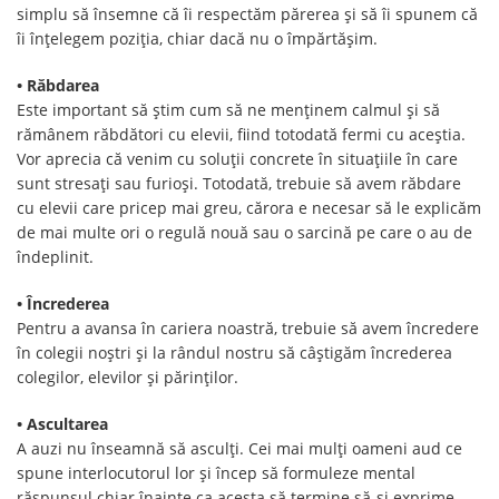
simplu să însemne că îi respectăm părerea și să îi spunem că
îi înțelegem poziția, chiar dacă nu o împărtășim.
• Răbdarea
Este important să știm cum să ne menținem calmul și să
rămânem răbdători cu elevii, fiind totodată fermi cu aceștia.
Vor aprecia că venim cu soluții concrete în situațiile în care
sunt stresați sau furioși. Totodată, trebuie să avem răbdare
cu elevii care pricep mai greu, cărora e necesar să le explicăm
de mai multe ori o regulă nouă sau o sarcină pe care o au de
îndeplinit.
• Încrederea
Pentru a avansa în cariera noastră, trebuie să avem încredere
în colegii noștri și la rândul nostru să câștigăm încrederea
colegilor, elevilor și părinților.
• Ascultarea
A auzi nu înseamnă să asculți. Cei mai mulți oameni aud ce
spune interlocutorul lor și încep să formuleze mental
răspunsul chiar înainte ca acesta să termine să-și exprime