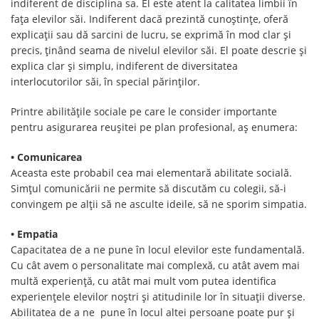
indiferent de disciplina sa. El este atent la calitatea limbii în
fața elevilor săi. Indiferent dacă prezintă cunoștințe, oferă
explicații sau dă sarcini de lucru, se exprimă în mod clar și
precis, ținând seama de nivelul elevilor săi. El poate descrie și
explica clar și simplu, indiferent de diversitatea
interlocutorilor săi, în special părinților.
Printre abilitățile sociale pe care le consider importante
pentru asigurarea reușitei pe plan profesional, aș enumera:
• Comunicarea
Aceasta este probabil cea mai elementară abilitate socială.
Simțul comunicării ne permite să discutăm cu colegii, să-i
convingem pe alții să ne asculte ideile, să ne sporim simpatia.
• Empatia
Capacitatea de a ne pune în locul elevilor este fundamentală.
Cu cât avem o personalitate mai complexă, cu atât avem mai
multă experiență, cu atât mai mult vom putea identifica
experiențele elevilor noștri și atitudinile lor în situații diverse.
Abilitatea de a ne pune în locul altei persoane poate pur și