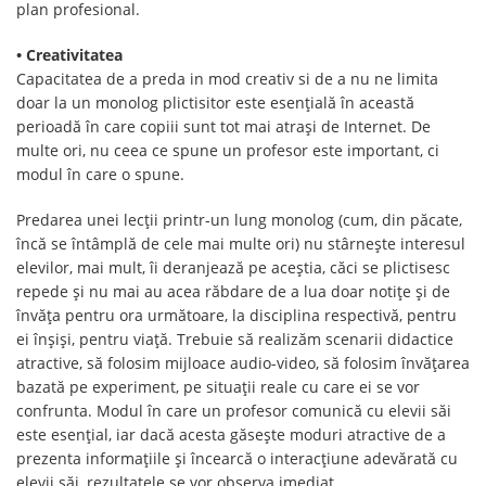
plan profesional.
• Creativitatea
Capacitatea de a preda in mod creativ si de a nu ne limita
doar la un monolog plictisitor este esențială în această
perioadă în care copiii sunt tot mai atrași de Internet. De
multe ori, nu ceea ce spune un profesor este important, ci
modul în care o spune.
Predarea unei lecții printr-un lung monolog (cum, din păcate,
încă se întâmplă de cele mai multe ori) nu stârnește interesul
elevilor, mai mult, îi deranjează pe aceștia, căci se plictisesc
repede și nu mai au acea răbdare de a lua doar notițe și de
învăța pentru ora următoare, la disciplina respectivă, pentru
ei înșiși, pentru viață. Trebuie să realizăm scenarii didactice
atractive, să folosim mijloace audio-video, să folosim învățarea
bazată pe experiment, pe situații reale cu care ei se vor
confrunta. Modul în care un profesor comunică cu elevii săi
este esențial, iar dacă acesta găsește moduri atractive de a
prezenta informațiile și încearcă o interacțiune adevărată cu
elevii săi, rezultatele se vor observa imediat.