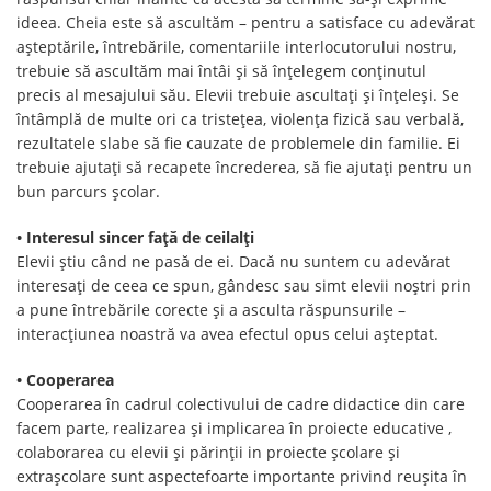
ideea. Cheia este să ascultăm – pentru a satisface cu adevărat
așteptările, întrebările, comentariile interlocutorului nostru,
trebuie să ascultăm mai întâi și să înțelegem conținutul
precis al mesajului său. Elevii trebuie ascultați și înțeleși. Se
întâmplă de multe ori ca tristețea, violența fizică sau verbală,
rezultatele slabe să fie cauzate de problemele din familie. Ei
trebuie ajutați să recapete încrederea, să fie ajutați pentru un
bun parcurs școlar.
• Interesul sincer față de ceilalți
Elevii știu când ne pasă de ei. Dacă nu suntem cu adevărat
interesați de ceea ce spun, gândesc sau simt elevii noștri prin
a pune întrebările corecte și a asculta răspunsurile –
interacțiunea noastră va avea efectul opus celui așteptat.
• Cooperarea
Cooperarea în cadrul colectivului de cadre didactice din care
facem parte, realizarea și implicarea în proiecte educative ,
colaborarea cu elevii și părinții in proiecte școlare și
extrașcolare sunt aspectefoarte importante privind reușita în