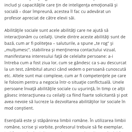
includ și capacitățile care țin de inteligența emoțională și
socială – doar împreună, acestea îl fac cu adevărat un
profesor apreciat de către elevii săi.
Abilitățile sociale sunt acele abilități care ne ajută să
interacționăm cu ceilalți. Unele dintre aceste abilități sunt de
bază, cum ar fi politețea – saluturile, a spune „te rog” și
„mulțumesc”, stabilirea și menținerea contactului vizual,
manifestarea interesului față de celelalte persoane: a-i
întreba cum a fost ziua lor, cum se gândesc ca s-au descurcat
la un test, zâmbitul atunci când vedem o persoană cunoscută
etc. Altele sunt mai complexe, cum ar fi competențele pe care
le folosim pentru a negocia într-o situație conflictuală. Unele
persoane învață abilitățile sociale cu ușurință, în timp ce alții
găsesc interacțiunea cu ceilalți ca fiind foarte solicitantă și pot
avea nevoie să lucreze la dezvoltarea abilităților lor sociale în
mod conștient.
Esențială este și stăpânirea limbii române. În utilizarea limbii
române, scrise și vorbite, profesorul trebuie să fie exemplar,