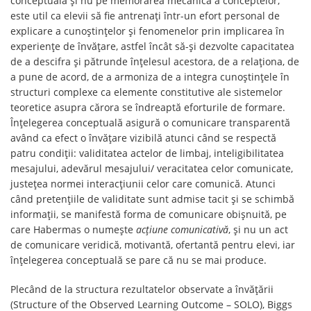
conceptuală și nu pe memorarea mecanică a conceptelor,
este util ca elevii să fie antrenaţi într-un efort personal de
explicare a cunoştinţelor și fenomenelor prin implicarea în
experiențe de învățare, astfel încât să-şi dezvolte capacitatea
de a descifra şi pătrunde înţelesul acestora, de a relaţiona, de
a pune de acord, de a armoniza de a integra cunoştinţele în
structuri complexe ca elemente constitutive ale sistemelor
teoretice asupra cărora se îndreaptă eforturile de formare.
Înţelegerea conceptuală asigură o comunicare transparentă
având ca efect o învățare vizibilă atunci când se respectă
patru condiţii: validitatea actelor de limbaj, inteligibilitatea
mesajului, adevărul mesajului/ veracitatea celor comunicate,
justeţea normei interacţiunii celor care comunică. Atunci
când pretenţiile de validitate sunt admise tacit şi se schimbă
informaţii, se manifestă forma de comunicare obişnuită, pe
care Habermas o numeşte
acţiune comunicativă
, și nu un act
de comunicare veridică, motivantă, ofertantă pentru elevi, iar
înțelegerea conceptuală se pare că nu se mai produce.
Plecând de la structura rezultatelor observate a învățării
(Structure of the Observed Learning Outcome – SOLO), Biggs