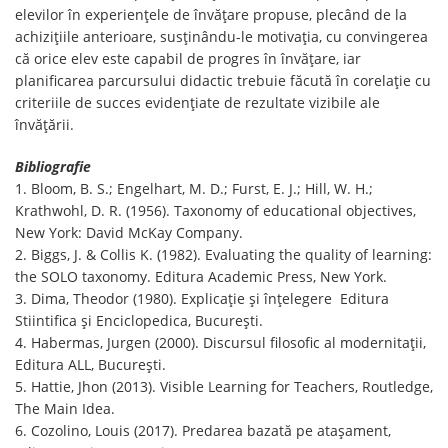
elevilor în experiențele de învățare propuse, plecând de la
achizițiile anterioare, susținându-le motivația, cu convingerea
că orice elev este capabil de progres în învățare, iar
planificarea parcursului didactic trebuie făcută în corelație cu
criteriile de succes evidențiate de rezultate vizibile ale
învățării.
Bibliografie
1. Bloom, B. S.; Engelhart, M. D.; Furst, E. J.; Hill, W. H.;
Krathwohl, D. R. (1956). Taxonomy of educational objectives,
New York: David McKay Company.
2. Biggs, J. & Collis K. (1982). Evaluating the quality of learning:
the SOLO taxonomy. Editura Academic Press, New York.
3. Dima, Theodor (1980). Explicație și înțelegere Editura
Stiintifica și Enciclopedica, București.
4. Habermas, Jurgen (2000). Discursul filosofic al modernitaţii,
Editura ALL, Bucureşti.
5. Hattie, Jhon (2013). Visible Learning for Teachers, Routledge,
The Main Idea.
6. Cozolino, Louis (2017). Predarea bazată pe atașament,