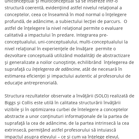
uniconceptual și multiconceptual să se insereze într-o
structură coerentă, evidențiind astfel nivelul relațional a
conceptelor, ceea ce înseamnă în mod normal o înțelegere
profundă, de adâncime, a subiectului lecției de parcurs. O
astfel de înțelegere la nivel relațional permite o evaluare
calitativă a impactului în predare. Integrarea pre-
conceptualului, uni-conceptualului, multi-conceptualului la
nivel relațional în experiențele de învățare permite o
dezvoltare conceptuală utilizând modalități de abstractizare
și generalizate a noilor cunoștințe, echilibrând înțelegerea de
suprafață cu
înțelegerea de adâncime
, atât de necesară în
estimarea eficienței și impactului autentic al profesorului de
educație antreprenorială.
Structura rezultatelor observate a învățării (SOLO) realizată de
Biggs și Collis este utilă în calitatea structurării învățării
vizibile și în optimizarea curbei de întelegere a conceptelor
abstracte a unor conținuturi informaționale de la partea de
suprafață la cea de adâncime, de la partea intrinsecă la cea
extrinsecă, permițând astfel profesorului să intuiască
impactul asupra elevului – ce și cum va înțelege elevul,