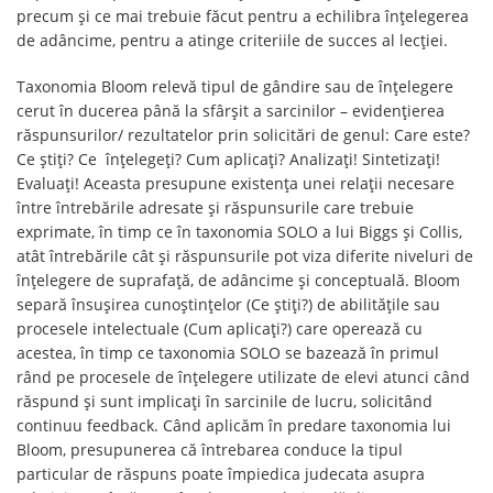
precum și ce mai trebuie făcut pentru a echilibra înțelegerea
de adâncime, pentru a atinge criteriile de succes al lecției.
Taxonomia Bloom relevă tipul de gândire sau de înțelegere
cerut în ducerea până la sfârșit a sarcinilor – evidențierea
răspunsurilor/ rezultatelor prin solicitări de genul: Care este?
Ce știți? Ce înțelegeți? Cum aplicați? Analizați! Sintetizați!
Evaluați! Aceasta presupune existența unei relații necesare
între întrebările adresate și răspunsurile care trebuie
exprimate, în timp ce în taxonomia SOLO a lui Biggs și Collis,
atât întrebările cât și răspunsurile pot viza diferite niveluri de
înțelegere de suprafață, de adâncime și conceptuală. Bloom
separă însușirea cunoștințelor (Ce știți?) de abilitățile sau
procesele intelectuale (Cum aplicați?) care operează cu
acestea, în timp ce taxonomia SOLO se bazează în primul
rând pe procesele de înțelegere utilizate de elevi atunci când
răspund și sunt implicați în sarcinile de lucru, solicitând
continuu feedback. Când aplicăm în predare taxonomia lui
Bloom, presupunerea că întrebarea conduce la tipul
particular de răspuns poate împiedica judecata asupra