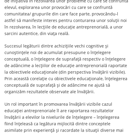
de inițiativă în rezolvarea unor probleme cu care se confruntă
elevul, explorarea unor provocări cu care se confruntă
comunitatea/ grupurile din care face parte, provocându-l
astfel să manifeste interes pentru conturarea unor soluții noi
în rezolvarea, în lecțiile de educație antreprenorială, a unor
sarcini autentice, din viața reală.
Succesul legăturii dintre achizițiile vechi cognitive și
cunoștințele noi de acumulat presupune o înțelegere
conceptuală, o înțelegere de suprafață respectiv o înțelegere
de adâncime a lecțiilor de educație antreprenorială raportate
la obiectivele educaționale (din perspectiva învățării vizibile).
Prin această corelație cu obiectivele educaționale, înțelegerea
conceptuală de suprafață și de adâncime ne ajută să
organizăm rezultatele observate ale învățării.
Un rol important în promovarea învățării vizibile cazul
educației antreprenoriale îl are raportarea rezultatelor
învățării a elevilor la nivelurile de înțelegere – înțelegerea
fiind înțeleasă ca legătura mijlocită dintre conceptele
asimilate prin experiență și racordate la situații diverse mai