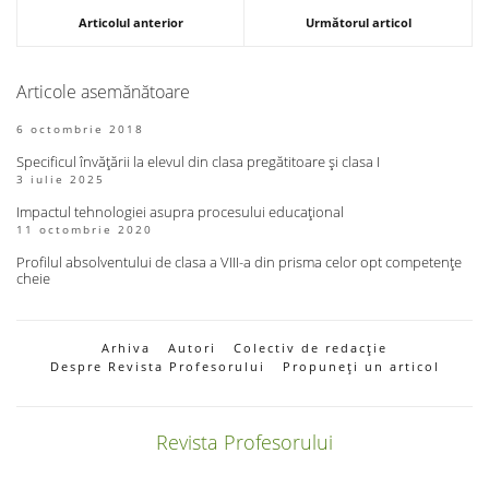
Articolul anterior
Următorul articol
Articole asemănătoare
6 octombrie 2018
Specificul învățării la elevul din clasa pregătitoare și clasa I
3 iulie 2025
Impactul tehnologiei asupra procesului educațional
11 octombrie 2020
Profilul absolventului de clasa a VIII-a din prisma celor opt competențe
cheie
Arhiva
Autori
Colectiv de redacție
Despre Revista Profesorului
Propuneți un articol
Revista Profesorului