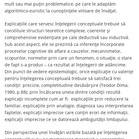
mult sau mai puțin problematice, pe care le adaptăm
algoritmico-euristic la cunoștințele viitoare de învățat.
Explicațiile care servesc înțelegerii conceptuale trebuie să
constituie structuri teoretice complexe, coerente şi
comprehensive evidențiate pe cale deductivă sau inductivă.
Sub acest aspect, ele se prezintă ca inferențe încorporate
proceselor cognitive de aflare a cauzelor, mecanismelor,
scopurilor, normelor prin care un fenomen, o situație, o stare
de fapt s-a produs – ca rezultat al înțelegerii de adâncime.
Din punct de vedere epistemologic, orice explicație cu valențe
pentru înțelegerea conceptuală trebuie să satisfacă trei
condiții: precizie, completitudine desăvârşire (Teodor Dima,
1980, p.88); prin încălcarea uneia dintre condiţii rezultă
explicaţii incomplete cum ar fi: explicaţiile prin reducere la
familiar, explicaţiile prin analogie, diagnoza sau interpretarea
faptelor, explicaţii imprecise care conţin erori de informaţii,
explicaţii imprecise ce se datorează ambiguităţii limbajului.
Din perspectiva unei învățări vizibile bazată pe înțelegerea