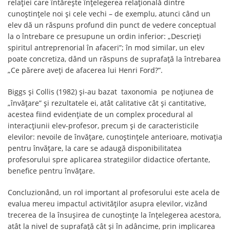
relației care întărește înțelegerea relațională dintre
cunoștințele noi și cele vechi – de exemplu, atunci când un
elev dă un răspuns profund din punct de vedere conceptual
la o întrebare ce presupune un ordin inferior: „Descrieți
spiritul antreprenorial în afaceri”; în mod similar, un elev
poate concretiza, dând un răspuns de suprafață la întrebarea
„Ce părere aveți de afacerea lui Henri Ford?”.
Biggs și Collis (1982) și-au bazat taxonomia pe noțiunea de
„învățare” și rezultatele ei, atât calitative cât și cantitative,
acestea fiind evidențiate de un complex procedural al
interacțiunii elev-profesor, precum și de caracteristicile
elevilor: nevoile de învățare, cunoștințele anterioare, motivația
pentru învățare, la care se adaugă disponibilitatea
profesorului spre aplicarea strategiilor didactice ofertante,
benefice pentru învățare.
Concluzionând, un rol important al profesorului este acela de
evalua mereu impactul activităților asupra elevilor, vizând
trecerea de la însușirea de cunoștințe la înțelegerea acestora,
atât la nivel de suprafață cât și în adâncime, prin implicarea