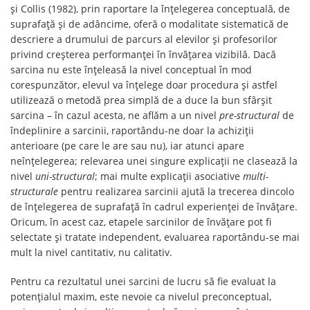
și Collis (1982), prin raportare la înțelegerea conceptuală, de
suprafață și de adâncime, oferă o modalitate sistematică de
descriere a drumului de parcurs al elevilor și profesorilor
privind creșterea performanței în învățarea vizibilă. Dacă
sarcina nu este înțeleasă la nivel conceptual în mod
corespunzător, elevul va înțelege doar procedura și astfel
utilizează o metodă prea simplă de a duce la bun sfârșit
sarcina – în cazul acesta, ne aflăm a un nivel
pre-structural
de
îndeplinire a sarcinii, raportându-ne doar la achiziții
anterioare (pe care le are sau nu), iar atunci apare
neînțelegerea; relevarea unei singure explicații ne clasează la
nivel
uni-structural
; mai multe explicații asociative
multi-
structurale
pentru realizarea sarcinii ajută la trecerea dincolo
de înțelegerea de suprafață în cadrul experienței de învățare.
Oricum, în acest caz, etapele sarcinilor de învățare pot fi
selectate și tratate independent, evaluarea raportându-se mai
mult la nivel cantitativ, nu calitativ.
Pentru ca rezultatul unei sarcini de lucru să fie evaluat la
potențialul maxim, este nevoie ca nivelul preconceptual,