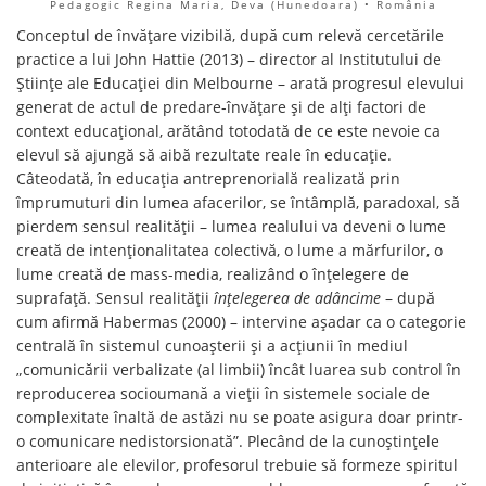
Pedagogic Regina Maria, Deva (Hunedoara) • România
Conceptul de învățare vizibilă, după cum relevă cercetările
practice a lui John Hattie (2013) – director al Institutului de
Științe ale Educației din Melbourne – arată progresul elevului
generat de actul de predare-învățare și de alți factori de
context educațional, arătând totodată de ce este nevoie ca
elevul să ajungă să aibă rezultate reale în educație.
Câteodată, în educația antreprenorială realizată prin
împrumuturi din lumea afacerilor, se întâmplă, paradoxal, să
pierdem sensul realității – lumea realului va deveni o lume
creată de intenționalitatea colectivă, o lume a mărfurilor, o
lume creată de mass-media, realizând o înțelegere de
suprafață. Sensul realității
înțelegerea de adâncime
– după
cum afirmă Habermas (2000) – intervine așadar ca o categorie
centrală în sistemul cunoașterii şi a acțiunii în mediul
„comunicării verbalizate (al limbii) încât luarea sub control în
reproducerea socioumană a vieții în sistemele sociale de
complexitate înaltă de astăzi nu se poate asigura doar printr-
o comunicare nedistorsionată”. Plecând de la cunoștințele
anterioare ale elevilor, profesorul trebuie să formeze spiritul