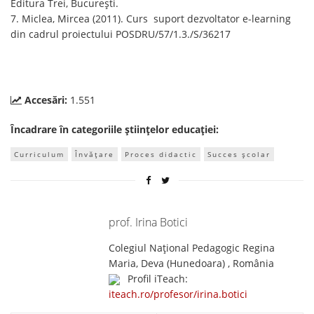
Editura Trei, București.
7. Miclea, Mircea (2011). Curs suport dezvoltator e-learning
din cadrul proiectului POSDRU/57/1.3./S/36217
Accesări:
1.551
Încadrare în categoriile științelor educației:
Curriculum
Învățare
Proces didactic
Succes școlar
prof. Irina Botici
Colegiul Național Pedagogic Regina
Maria, Deva (Hunedoara) , România
Profil iTeach:
iteach.ro/profesor/irina.botici