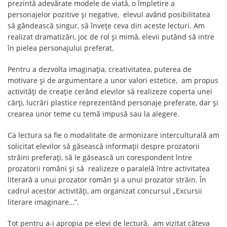
prezintă adevărate modele de viată, o împletire a
personajelor pozitive şi negative, elevul având posibilitatea
să gândească singur, să înveţe ceva din aceste lecturi. Am
realizat dramatizări, joc de rol şi mimă, elevii putând să intre
în pielea personajului preferat.
Pentru a dezvolta imaginația, creativitatea, puterea de
motivare şi de argumentare a unor valori estetice, am propus
activități de creație cerând elevilor să realizeze coperta unei
cărți, lucrări plastice reprezentând personaje preferate, dar şi
crearea unor teme cu temă impusă sau la alegere.
Ca lectura sa fie o modalitate de armonizare interculturală am
solicitat elevilor să găsească informații despre prozatorii
străini preferați, să le găsească un corespondent între
prozatorii români şi să realizeze o paralelă între activitatea
literară a unui prozator român şi a unui prozator străin. În
cadrul acestor activități, am organizat concursul „Excursii
literare imaginare…”.
Tot pentru a-i apropia pe elevi de lectură, am vizitat câteva