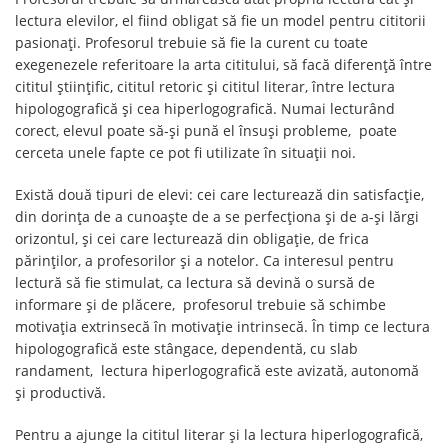
lectura elevilor, el fiind obligat să fie un model pentru cititorii
pasionați. Profesorul trebuie să fie la curent cu toate
exegenezele referitoare la arta cititului, să facă diferenţă între
cititul ştiinţific, cititul retoric şi cititul literar, între lectura
hipologografică şi cea hiperlogografică. Numai lecturând
corect, elevul poate să-şi pună el însuşi probleme, poate
cerceta unele fapte ce pot fi utilizate în situaţii noi.
Există două tipuri de elevi: cei care lecturează din satisfacţie,
din dorinţa de a cunoaşte de a se perfecţiona şi de a-şi lărgi
orizontul, şi cei care lecturează din obligaţie, de frica
părinţilor, a profesorilor şi a notelor. Ca interesul pentru
lectură să fie stimulat, ca lectura să devină o sursă de
informare şi de plăcere, profesorul trebuie să schimbe
motivaţia extrinsecă în motivaţie intrinsecă. În timp ce lectura
hipologografică este stângace, dependentă, cu slab
randament, lectura hiperlogografică este avizată, autonomă
şi productivă.
Pentru a ajunge la cititul literar şi la lectura hiperlogografică,