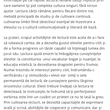
informației pe căi rapide, lectura rămâne totuși mijlocul prin
care oamenii își pot completa cultura singuri, fără niciun
ajutor. Lectura cărții rămâne, pentru fiecare dintre noi,
metodă principală de studiu şi de cultivare continuă,
cultivarea limbii fiind obiectivul esențial de înzestrare a
elevului cu o cultură comunicațională şi literară de bază.
La școlari, scopul activităților de lectură este acela de a-i face
să iubească cartea, de a dezvolta gustul elevilor pentru citit și
de a forma progresiv un tânăr capabil să înțeleagă lumea din
jurul său. Lectura ajută enorm la îmbogățirea cunoștințelor
elevilor, la constituirea unui vocabular bogat şi nuanţat, la
educaţia estetică, la dezvoltarea dragostei pentru frumos.
Numai trezindu-le interesul pentru citit, îndrumându-i,
verificându-i şi stimulându-i elevii vor simţi o sete
permanentă de lectură, de cunoaștere pentru lărgirea
orizontului cultural. Elevii trebuie învățați că lectura te
delectează, te instruiește, te îndrumă să-ţi perfecționezi
vorbirea, este într-un cuvânt un prieten ce nu te lasă la greu.
Prin cultivarea lecturii, se dezvoltă capacitaţile de exprimare
orală şi scrisă, abilităţile de cooperare şi comunicare, dar şi