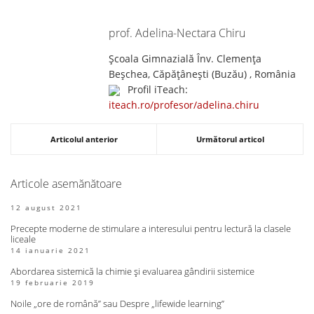
prof. Adelina-Nectara Chiru
Școala Gimnazială Înv. Clemența
Beșchea, Căpăţâneşti (Buzău) , România
Profil iTeach:
iteach.ro/profesor/adelina.chiru
Articolul anterior
Următorul articol
Articole asemănătoare
12 august 2021
Precepte moderne de stimulare a interesului pentru lectură la clasele
liceale
14 ianuarie 2021
Abordarea sistemică la chimie și evaluarea gândirii sistemice
19 februarie 2019
Noile „ore de română” sau Despre „lifewide learning”