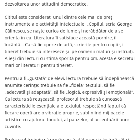
dezvoltarea unor atitudini democratice.
Cititul este considerat unul dintre cele mai de preţ
instrumente ale activității intelectuale. „Copilul, scria George
Călinescu, se naşte curios de lume şi nerăbdător de a se
orienta în ea. Literatura îi satisface această pornire, îl
încântă… Ca să fie opere de artă, scrierile pentru copii şi
tineret trebuie să intereseze şi pe oamenii maturi şi instruiţi.
A ieşi din lecturi cu stimă sporită pentru om, acesta e secretul
marilor literaturi pentru tineret”.
Pentru a fi „gustată” de elevi, lectura trebuie să îndeplinească
anumite cerinţe: trebuie să fie „fidelă” textului, să fie
„adecvată şi adaptată”, să fie „logică, expresivă şi emoţională”.
Ca lectura să reuşească, profesorul trebuie să cunoască
caracteristicile esenţiale ale textului, respectând faptul că
fiecare operă are o vibraţie proprie, subliniind mijloacele
artistice cu ajutorul tonului, al pauzelor, al accentuării unor
cuvinte.
Profesorul trebuie să urmărească atât propria lectură cât şi