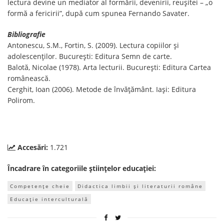
lectura devine un mediator al formării, devenirii, reușitei – „o
formă a fericirii”, după cum spunea Fernando Savater.
Bibliografie
Antonescu, S.M., Fortin, S. (2009). Lectura copiilor şi
adolescenţilor. Bucureşti: Editura Semn de carte.
Balotă, Nicolae (1978). Arta lecturii. Bucureşti: Editura Cartea
românească.
Cerghit, Ioan (2006). Metode de învăţământ. Iaşi: Editura
Polirom.
Accesări:
1.721
Încadrare în categoriile științelor educației:
Competențe cheie
Didactica limbii și literaturii române
Educație interculturală