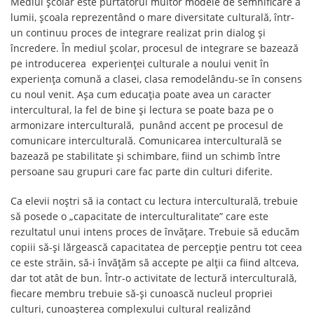
Mediul școlar este purtătorul multor modele de semnificare a
lumii, școala reprezentând o mare diversitate culturală, într-
un continuu proces de integrare realizat prin dialog şi
încredere. În mediul școlar, procesul de integrare se bazează
pe introducerea experienței culturale a noului venit în
experiența comună a clasei, clasa remodelându-se în consens
cu noul venit. Așa cum educația poate avea un caracter
intercultural, la fel de bine și lectura se poate baza pe o
armonizare interculturală, punând accent pe procesul de
comunicare interculturală. Comunicarea interculturală se
bazează pe stabilitate și schimbare, fiind un schimb între
persoane sau grupuri care fac parte din culturi diferite.
Ca elevii noștri să ia contact cu lectura interculturală, trebuie
să posede o „capacitate de interculturalitate” care este
rezultatul unui intens proces de învățare. Trebuie să educăm
copiii să-și lărgească capacitatea de percepție pentru tot ceea
ce este străin, să-i învățăm să accepte pe alții ca fiind altceva,
dar tot atât de bun. Într-o activitate de lectură interculturală,
fiecare membru trebuie să-şi cunoască nucleul propriei
culturi, cunoașterea complexului cultural realizând