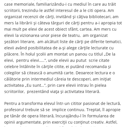
case memoriale, familiarizându-i cu mediul în care au trăit
scriitorii, trezindu-le astfel interesul de a le citi opera. Am
organizat recenzii de cărți, invitând și câțiva bibliotecari, am
mers la librării şi câteva târguri de cărți pentru a-i apropia tot
mai mult pe elevi de acest obiect sfânt, cartea. Am mers cu
elevii la vizionarea unor piese de teatru, am organizat
șezători literare, am alcătuit liste de cărți pe diferite tematici,
elevii având posibilitatea de a-şi alege cărțile lecturate cu
plăcere. În holul școlii am montat un panou cu titlul „De la
elevi, pentru elevi…..”, unde elevii au putut scrie citate
celebre întâlnite în cărțile citite, ei putând recomanda și
colegilor să citească o anumită carte. Deoarece lectura e o
călătorie prin intermediul căreia te descoperi, am inițiat
activitatea „Eu sunt…”, prin care elevii intrau în pielea
scriitorilor, prezentând viața și activitatea literară.
Pentru a transforma elevul într-un cititor pasionat de lectură,
profesorul trebuie să se implice continuu. Treptat, îl apropie
pe tânăr de opera literară, încurajându-l în formularea de
opinii argumentate, prin exerciții cu conținut creativ. Astfel,