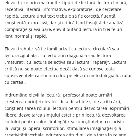
elevul trece prin mai multe tipuri de lectură: lectura liniară,
receptivă, literară, informativă, exploratorie, de cercetare,
rapidă. Lectura unui text trebuie să fie corectă, fluentă,
conştientă, expresivă, dar şi critică fiind însoţită de analiză,
comparaţie şi evaluare, elevul putând lectura în trei feluri:
lent, normal şi rapid.
Elevul trebuie să fie familiarizat cu lectura circulară sau
lectura „globală”, cu lectura în diagonală sau lectura
„măturat”, cu lectura selectivă sau lectura „reperaj”. Lectura
critică nu se poate efectua decât dacă se cunosc toate
subsecvenţele care îi introduc pe elevi în metodologia lucrului
cu cartea .
Îndrumând elevii la lectură, profesorul poate urmări
creșterea dorinței elevilor de a deschide şi de a citi cărti,
conștientizarea rolului lecturii pentru dezvoltarea exprimării
libere, dezvoltarea simțului estetic prin lectură, dezvoltarea
cultului pentru valori, îmbogățirea cunoștințelor cu privire
la viaţa şi opera scriitorilor, stimularea imaginației şi a
creativității verbale, educarea atitudinii de a intra în relaţie