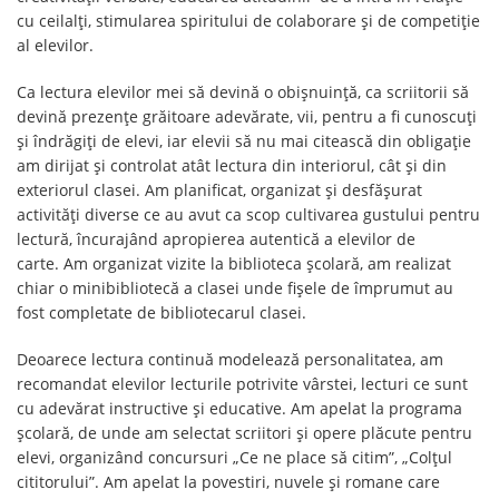
cu ceilalţi, stimularea spiritului de colaborare şi de competiție
al elevilor.
Ca lectura elevilor mei să devină o obișnuință, ca scriitorii să
devină prezențe grăitoare adevărate, vii, pentru a fi cunoscuți
şi îndrăgiţi de elevi, iar elevii să nu mai citească din obligație
am dirijat şi controlat atât lectura din interiorul, cât şi din
exteriorul clasei. Am planificat, organizat şi desfășurat
activități diverse ce au avut ca scop cultivarea gustului pentru
lectură, încurajând apropierea autentică a elevilor de
carte. Am organizat vizite la biblioteca școlară, am realizat
chiar o minibibliotecă a clasei unde fişele de împrumut au
fost completate de bibliotecarul clasei.
Deoarece lectura continuă modelează personalitatea, am
recomandat elevilor lecturile potrivite vârstei, lecturi ce sunt
cu adevărat instructive şi educative. Am apelat la programa
şcolară, de unde am selectat scriitori şi opere plăcute pentru
elevi, organizând concursuri „Ce ne place să citim”, „Colţul
cititorului”. Am apelat la povestiri, nuvele şi romane care