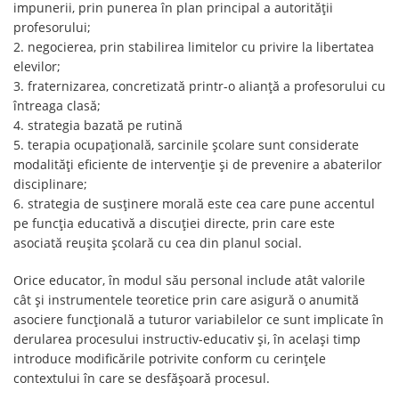
impunerii, prin punerea în plan principal a autorității
profesorului;
2. negocierea, prin stabilirea limitelor cu privire la libertatea
elevilor;
3. fraternizarea, concretizată printr-o alianţă a profesorului cu
întreaga clasă;
4. strategia bazată pe rutină
5. terapia ocupaţională, sarcinile şcolare sunt considerate
modalităţi eficiente de intervenţie și de prevenire a abaterilor
disciplinare;
6. strategia de susţinere morală este cea care pune accentul
pe funcţia educativă a discuţiei directe, prin care este
asociată reuşita şcolară cu cea din planul social.
Orice educator, în modul său personal include atât valorile
cât şi instrumentele teoretice prin care asigură o anumită
asociere funcţională a tuturor variabilelor ce sunt implicate în
derularea procesului instructiv-educativ şi, în același timp
introduce modificările potrivite conform cu cerinţele
contextului în care se desfășoară procesul.