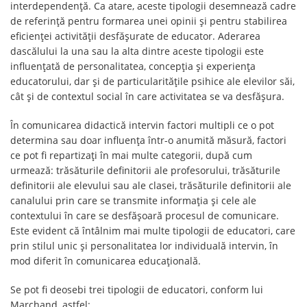
interdependenţă. Ca atare, aceste tipologii desemnează cadre
de referinţă pentru formarea unei opinii și pentru stabilirea
eficienţei activităţii desfășurate de educator. Aderarea
dascălului la una sau la alta dintre aceste tipologii este
influențată de personalitatea, concepţia și experienţa
educatorului, dar și de particularităţile psihice ale elevilor săi,
cât şi de contextul social în care activitatea se va desfăşura.
În comunicarea didactică intervin factori multipli ce o pot
determina sau doar influența într-o anumită măsură, factori
ce pot fi repartizați în mai multe categorii, după cum
urmează: trăsăturile definitorii ale profesorului, trăsăturile
definitorii ale elevului sau ale clasei, trăsăturile definitorii ale
canalului prin care se transmite informația și cele ale
contextului în care se desfășoară procesul de comunicare.
Este evident că întâlnim mai multe tipologii de educatori, care
prin stilul unic şi personalitatea lor individuală intervin, în
mod diferit în comunicarea educaţională.
Se pot fi deosebi trei tipologii de educatori, conform lui
Marchand, astfel: