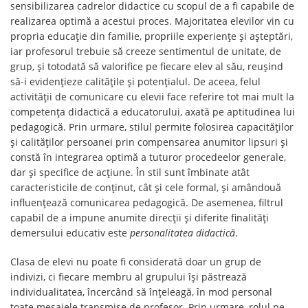
sensibilizarea cadrelor didactice cu scopul de a fi capabile de
realizarea optimă a acestui proces. Majoritatea elevilor vin cu
propria educație din familie, propriile experiențe şi așteptări,
iar profesorul trebuie să creeze sentimentul de unitate, de
grup, și totodată să valorifice pe fiecare elev al său, reușind
să-i evidențieze calitățile și potențialul. De aceea, felul
activității de comunicare cu elevii face referire tot mai mult la
competența didactică a educatorului, axată pe aptitudinea lui
pedagogică. Prin urmare, stilul permite folosirea capacităţilor
și calităţilor persoanei prin compensarea anumitor lipsuri și
constă în integrarea optimă a tuturor procedeelor generale,
dar şi specifice de acţiune. În stil sunt îmbinate atât
caracteristicile de conţinut, cât şi cele formal, și amândouă
influenţează comunicarea pedagogică. De asemenea, filtrul
capabil de a impune anumite direcţii şi diferite finalități
demersului educativ este
personalitatea didactică
.
Clasa de elevi nu poate fi considerată doar un grup de
indivizi, ci fiecare membru al grupului îşi păstrează
individualitatea, încercând să înțeleagă, în mod personal
toate mesajele transmise de profesor. Prin urmare, rolul pe