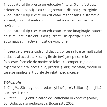
1. educatorul tip A este un educator înţelegător, afectuos,
prietenos, în opoziție cu cel egocentric, distant și mărginit;
2. educatorul tip B este un educator responsabil, sistematic,
eficient, cu spirit metodic – în opoziție cu cel neglijent și
șovăielnic;
3. educatorul tip C este un educator ce are imaginație, putere
de stimulare, este entuziast și creativ în opoziție cu cel
automatizat, inactiv și lipsit de vioiciune.
În ceea ce privește cadrul didactic, contează foarte mult stilul
didactic al acestuia, strategiile de învățare pe care le
folosește, formele de motivare folosite, competențele de
exprimare clară, accesibilă, precisă și argumentată, modul în
care se implică și tipurile de relații pedagogice.
Bibliografie
1. Chiş,V., „Strategii de predare şi învăţare”, Editura Ştiinţifică,
Bucureşti, 1992
2. Ezechil, L., „Comunicarea educațională în context școlar”,
Ed. Didactică și pedagogică, București, 2002