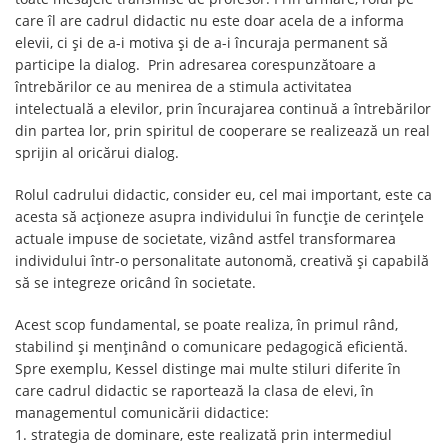
care îl are cadrul didactic nu este doar acela de a informa
elevii, ci şi de a-i motiva şi de a-i încuraja permanent să
participe la dialog. Prin adresarea corespunzătoare a
întrebărilor ce au menirea de a stimula activitatea
intelectuală a elevilor, prin încurajarea continuă a întrebărilor
din partea lor, prin spiritul de cooperare se realizează un real
sprijin al oricărui dialog.
Rolul cadrului didactic, consider eu, cel mai important, este ca
acesta să acţioneze asupra individului în funcție de cerinţele
actuale impuse de societate, vizând astfel transformarea
individului într-o personalitate autonomă, creativă și capabilă
să se integreze oricând în societate.
Acest scop fundamental, se poate realiza, în primul rând,
stabilind şi menţinând o comunicare pedagogică eficientă.
Spre exemplu, Kessel distinge mai multe stiluri diferite în
care cadrul didactic se raportează la clasa de elevi, în
managementul comunicării didactice:
1. strategia de dominare, este realizată prin intermediul