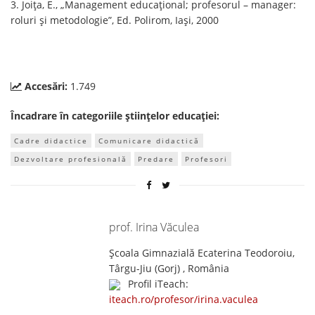
3. Joiţa, E., „Management educaţional; profesorul – manager:
roluri şi metodologie”, Ed. Polirom, Iaşi, 2000
Accesări:
1.749
Încadrare în categoriile științelor educației:
Cadre didactice
Comunicare didactică
Dezvoltare profesională
Predare
Profesori
prof. Irina Văculea
Școala Gimnazială Ecaterina Teodoroiu,
Târgu-Jiu (Gorj) , România
Profil iTeach:
iteach.ro/profesor/irina.vaculea