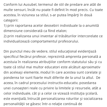
Conform lui Ausubel, termenul de stil de predare are atât de
multe sensuri, încât nu poate fi definit în mod precis. Cu toate
acestea, în viziunea sa stilul, s-ar putea împărți în două
categorii:
1) prin raportarea acelor deosebiri individuale la o anumită
dimensiune considerată ca fiind etalon;
2) prin realizarea unui inventar al trăsăturilor intercorelate ce
individualizează comportamentul profesorului.
Din punctul meu de vedere, stilul educaţional evidenţiază
specificul fiecărui profesor, reprezintă amprenta personală a
acestuia în realizarea atribuţiilor conform statutului său și cu
toate că stilul mai multor educatori este alcătuit aproximativ
din aceleaşi elemente, modul în care acestea sunt corelate și
ponderea lor sunt foarte mult diferite de la unul la altul. De
aceea, în cadrul procesului instructiv-educativ, posedarea
unei cunoașteri reale cu privire la limitele şi resursele, atât a
celor individuale, cât şi a celor ce vizează instituţia şcolară,
este esențială, întrucât personalizarea rolurilor și socializarea
personalităţii se găsesc într-o relaţie continuă de