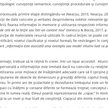
tipologie: cunoştinţe semantice, cunoştinţe procedurale şi cunoştin
procesuală, printre etape distingându-se (Neacșu, 2015; Neacșu, 201
cții de date concrete și verbale), desprinderea notelor relevante (gr
ii), fixarea informației în memorie și utilizarea respectivei informa
 de cele de la lecție sau într-un context nou
” (Ionescu & Bocoș, 2017, 
ncție de materialele resursă utilizate în cadrul lecției, se poate co
ificării, nivelul clasificator și nivelul formal), fie restrângeri în co
are „
informația este asociată unui exemplu sau model intuitiv luat ca p
rmații, trebuie să le rețină în creier, într-un tipar accesibil. Atun
are personală a informațiilor este limitată dacă nu coincide cu relați
ilizarea unor mijloace de învățământ adecvate care să îl sprijine p
pularea de obiecte de dimensiuni și greutăți diferite, copilul învață
greu. În primii ani de școlaritate și dezvoltarea limbajului este un
aci cu înălțimi și coroane diferite se formează, treptat, conceptul 
 sine în lumea reală. Elevul poartă reprezentarea de „copac” în minte
ngă la un nivel și mai înalt de conștiință. Copacul din minte trebuie 