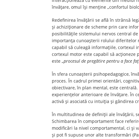
interacționează cu elemente din mediul na
învățare, omul își menține „confortul biolo
Redefinirea învățării se află în strânsă l
și achiziționare de scheme prin care infor
posibilitățile sistemului nervos central de
importanța cunoașterii rolului diferitelor
capabil să culeagă informațiile, cortexul in
cortexul motor este capabil să acționeze 
este „
procesul de pregătire pentru a face faț
În sfera cunoașterii psihopedagogice, înv
proces. În cadrul primei orientări, cogni
obiectivare, în plan mental, este centrală.
experiențelor anterioare de învățare. În ce
activă și asociată cu intuiția și gândirea c
În multitudinea de definiții ale învățării,
Schimbarea în comportament face referire 
modificări la nivel comportamental, ci și 
și pot fi supuse unor alte transformări (Pa