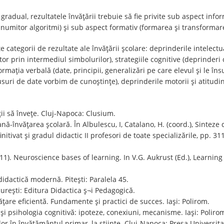
gradual, rezultatele învățării trebuie să fie privite sub aspect info
numitor algoritmi) și sub aspect formativ (formarea și transformarea
 categorii de rezultate ale învățării școlare: deprinderile intelectua
or prin intermediul simbolurilor), strategiile cognitive (deprinder
rmația verbală (date, principii, generalizări pe care elevul şi le îns
suri de date vorbim de cunoştințe), deprinderile motorii şi atitudin
ii să înveţe. Cluj-Napoca: Clusium.
ană-învățarea școlară. În Albulescu, I, Catalano, H. (coord.), Sinte
nitivat și gradul didactic II profesori de toate specializările, pp. 3
1). Neuroscience bases of learning. In V.G. Aukrust (Ed.), Learning
didactică modernă. Pitești: Paralela 45.
ucureşti: Editura Didactica ș¬i Pedagogică.
ățare eficientă. Fundamente și practici de succes. Iași: Polirom.
 și psihologia cognitivă: ipoteze, conexiuni, mecanisme. Iași: Poliro
or în învățământul primar, la științe. Cluj-Napoca: Presa Universit