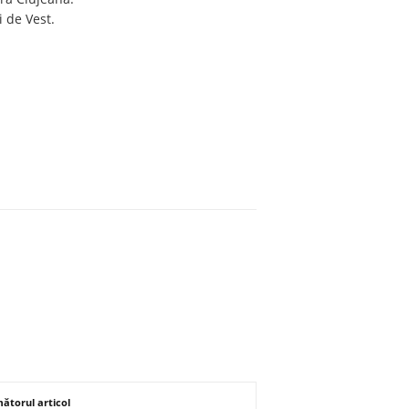
i de Vest.
ătorul articol