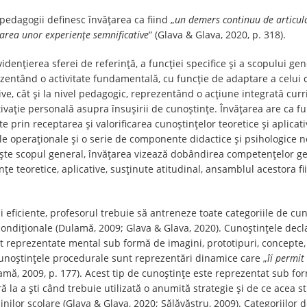
pedagogii definesc învățarea ca fiind „
un demers continuu de articula
rarea unor experiențe semnificative
” (Glava & Glava, 2020, p. 318).
dențierea sferei de referință, a funcției specifice și a scopului gene
ezentând o activitate fundamentală, cu funcție de adaptare a celui ce
e, cât și la nivel pedagogic, reprezentând o acțiune integrată curric
ivație personală asupra însușirii de cunoștințe. Învățarea are ca f
e prin receptarea și valorificarea cunoștințelor teoretice și aplica
ele operaționale și o serie de componente didactice și psihologice 
ește scopul general, învățarea vizează dobândirea competențelor gen
țe teoretice, aplicative, susținute atitudinal, ansamblul acestora fi
i eficiente, profesorul trebuie să antreneze toate categoriile de cun
ondiționale (Dulamă, 2009; Glava & Glava, 2020). Cunoştinţele decla
sunt reprezentate mental sub formă de imagini, prototipuri, concepte
 Cunoştinţele procedurale sunt reprezentări dinamice care „
îi permit
lamă, 2009, p. 177). Acest tip de cunoștințe este reprezentat sub f
ă la a şti când trebuie utilizată o anumită strategie şi de ce acea st
cinilor școlare (Glava & Glava, 2020; Sălăvăstru, 2009). Categoriilor