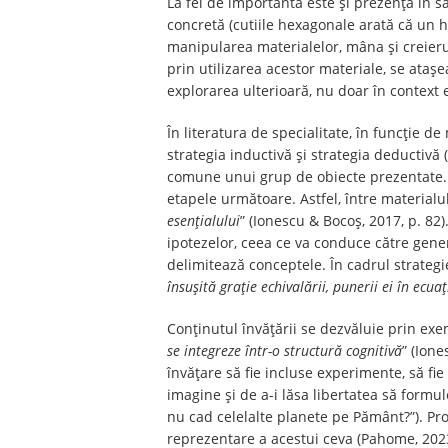
La fel de importantă este și prezența în s
concretă (cutiile hexagonale arată că un he
manipularea materialelor, mâna și creierul
prin utilizarea acestor materiale, se atașe
explorarea ulterioară, nu doar în context 
În literatura de specialitate, în funcție d
strategia inductivă și strategia deductivă
comune unui grup de obiecte prezentate. În 
etapele următoare. Astfel, între materialul
esențialului
” (Ionescu & Bocoș, 2017, p. 82
ipotezelor, ceea ce va conduce către gen
delimitează conceptele. În cadrul strategi
însușită grație echivalării, punerii ei în ecu
Conținutul învățării se dezvăluie prin exem
se integreze într-o structură cognitivă
” (Ion
învățare să fie incluse experimente, să fie
imagine și de a-i lăsa libertatea să formul
nu cad celelalte planete pe Pământ?”). Pro
reprezentare a acestui ceva (Pahome, 202