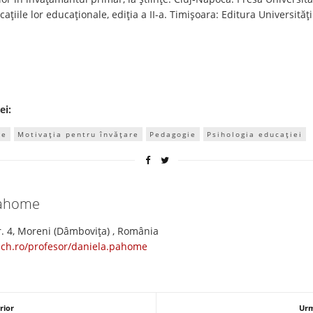
licațiile lor educaționale, ediția a II-a. Timișoara: Editura Universități
ei:
re
Motivația pentru învățare
Pedagogie
Psihologia educației
Pahome
. 4, Moreni (Dâmboviţa) , România
ach.ro/profesor/daniela.pahome
rior
Urm