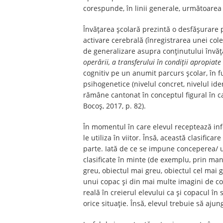
corespunde, în linii generale, următoarea 
Învățarea școlară prezintă o desfășurare 
activare cerebrală (înregistrarea unei cole
de generalizare asupra conținutului învățăr
operării, a transferului în condiții apropiate
cognitiv pe un anumit parcurs școlar, în fu
psihogenetice (nivelul concret, nivelul ident
rămâne cantonat în conceptul figural în c
Bocoș, 2017, p. 82).
În momentul în care elevul receptează info
le utiliza în viitor. Însă, această clasific
parte. Iată de ce se impune conceperea/ ut
clasificate în minte (de exemplu, prin mani
greu, obiectul mai greu, obiectul cel mai 
unui copac și din mai multe imagini de cop
reală în creierul elevului ca și copacul în
orice situație. Însă, elevul trebuie să aju