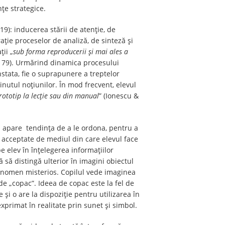
ţe strategice.
9): inducerea stării de atenție, de
ație proceselor de analiză, de sinteză și
ții „
sub forma reproducerii și mai ales a
p. 79). Urmărind dinamica procesului
nstata, fie o suprapunere a treptelor
nținutul noțiunilor. În mod frecvent, elevul
rototip la lecție sau din manual
” (Ionescu &
ci apare tendința de a le ordona, pentru a
ile acceptate de mediul din care elevul face
e elev în înțelegerea informațiilor
 să distingă ulterior în imagini obiectul
 fenomen misterios. Copilul vede imaginea
de „copac”. Ideea de copac este la fel de
 și o are la dispoziție pentru utilizarea în
exprimat în realitate prin sunet și simbol.