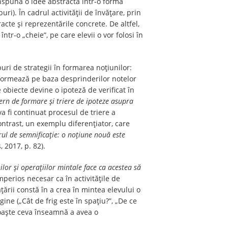
anspună o idee abstractă într-o formă
ri). În cadrul activității de învățare, prin
cte și reprezentările concrete. De altfel,
tr-o „cheie”, pe care elevii o vor folosi în
puri de strategii în formarea noțiunilor:
e formează pe baza desprinderilor notelor
 obiecte devine o ipoteză de verificat în
rn de formare și triere de ipoteze asupra
a fi continuat procesul de triere a
ntrast, un exemplu diferențiator, care
rul de semnificație: o noțiune nouă este
, 2017, p. 82).
ilor și operațiilor mintale face ca acestea să
perios necesar ca în activitățile de
țării constă în a crea în mintea elevului o
ine („Cât de frig este în spațiu?”, „De ce
noaște ceva înseamnă a avea o