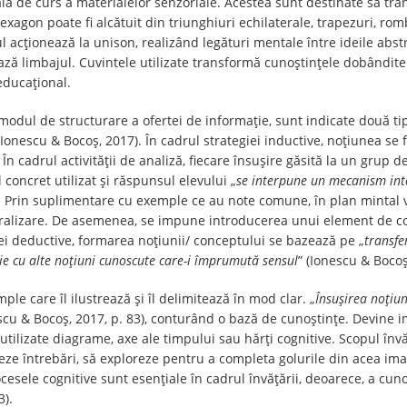
ala de curs a materialelor senzoriale. Acestea sunt destinate să tr
xagon poate fi alcătuit din triunghiuri echilaterale, trapezuri, rombu
 acționează la unison, realizând legături mentale între ideile abstra
ază limbajul. Cuvintele utilizate transformă cunoștințele dobândite în
educațional.
e modul de structurare a ofertei de informație, sunt indicate două ti
 (Ionescu & Bocoș, 2017). În cadrul strategiei inductive, noțiunea s
cadrul activității de analiză, fiecare însușire găsită la un grup de
 concret utilizat și răspunsul elevului „
se interpune un mecanism inte
). Prin suplimentare cu exemple ce au note comune, în plan mintal v
eralizare. De asemenea, se impune introducerea unui element de co
ei deductive, formarea noțiunii/ conceptului se bazează pe „
transfe
ație cu alte noțiuni cunoscute care-i împrumută sensul
” (Ionescu & Bocoș
ple care îl ilustrează și îl delimitează în mod clar. „
Însușirea noțiun
escu & Bocoș, 2017, p. 83), conturând o bază de cunoștințe. Devine im
 utilizate diagrame, axe ale timpului sau hărți cognitive. Scopul învă
eze întrebări, să exploreze pentru a completa golurile din acea imag
cesele cognitive sunt esențiale în cadrul învățării, deoarece, a cu
3).