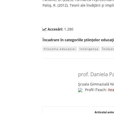
Paloș, R. (2012). Teorii ale învățării și imp
Accesări:
1.280
Încadrare în categoriile științelor educați
Filosofia educației
Inteligența
Învăța
prof. Daniela 
Școala Gimnazială Nr
Profil iTeach:
ite
Articolul ante