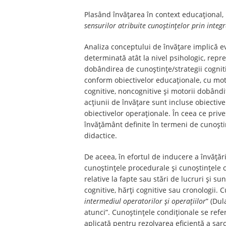
Plasând învățarea în context educațional, 
sensurilor atribuite cunoștințelor prin integ
Analiza conceptului de învățare implică evi
determinată atât la nivel psihologic, repr
dobândirea de cunoștințe/strategii cognitiv
conform obiectivelor educaționale, cu mot
cognitive, noncognitive și motorii dobândit
acțiunii de învățare sunt incluse obiectiv
obiectivelor operaționale. În ceea ce priv
învățământ definite în termeni de cunoștin
didactice.
De aceea, în efortul de inducere a învățări
cunoştințele procedurale şi cunoştințele c
relative la fapte sau stări de lucruri şi 
cognitive, hărți cognitive sau cronologii.
intermediul operatorilor și operațiilor
” (Du
atunci”. Cunoştinţele condiţionale se refer
aplicată pentru rezolvarea eficientă a sar