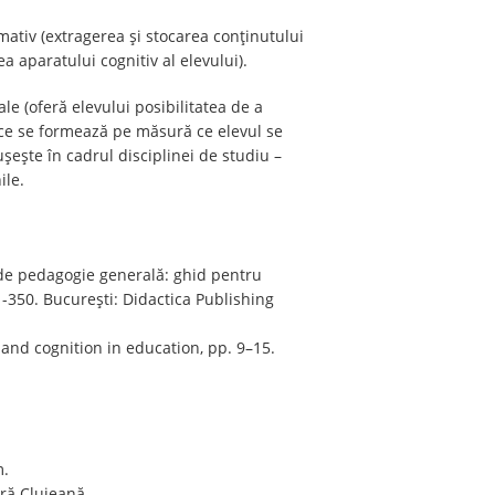
rmativ (extragerea și stocarea conținutului
 aparatului cognitiv al elevului).
le (oferă elevului posibilitatea de a
i ce se formează pe măsură ce elevul se
uşeşte în cadrul disciplinei de studiu –
ile.
ze de pedagogie generală: ghid pentru
11-350. București: Didactica Publishing
 and cognition in education, pp. 9–15.
m.
ară Clujeană.