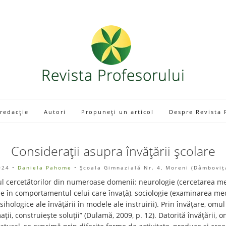
 redacție
Autori
Propuneți un articol
Despre Revista 
Considerații asupra învățării școlare
024
•
Daniela Pahome
• Școala Gimnazială Nr. 4, Moreni (Dâmboviţ
ul cercetătorilor din numeroase domenii: neurologie (cercetarea mec
e în comportamentul celui care învață), sociologie (examinarea medi
ihologice ale învățării în modele ale instruirii). Prin învățare, omul
i, construiește soluții” (Dulamă, 2009, p. 12). Datorită învățării, omu