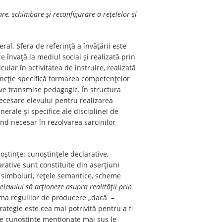
re, schimbare și reconfigurare a rețelelor și
ral. Sfera de referință a învățării este
 învață la mediul social și realizată prin
ular în activitatea de instruire, realizată
uncție specifică formarea competențelor
tive transmise pedagogic. În structura
necesare elevului pentru realizarea
erale și specifice ale disciplinei de
ind necesar în rezolvarea sarcinilor
oștințe: cunoştințele declarative,
rative sunt constituite din aserțiuni
, simboluri, rețele semantice, scheme
 elevului să acționeze asupra realității prin
orma regulilor de producere „dacă –
rategie este cea mai potrivită pentru a fi
 de cunoștințe menționate mai sus le