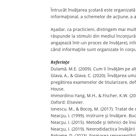
Întrucât învățarea școlară este organizată 
informațional, a schemelor de acțiune, a a
Așadar, ca practicieni, distingem mai multe
răspunde la stimulii din mediul înconjurăt
angajează într-un proces de învățare), info
când informațiile sunt organizate în corpu
Referințe
Dulamă, M.E. (2009). Cum îi învăţăm pe alţ
Glava, A., & Glava, C. (2020). Învățarea um
pregătirea examenelor de titularizare, defi
House.
Immordino-Yang, M.H., & Fischer, K.W. (201
Oxford: Elsevier.
Ionescu, M., & Bocoș, M. (2017). Tratat de 
Neacşu, I. (1999). Instruire şi învăţare. B
Neacșu, I. (2015). Metode și tehnici de înv
Neacșu, I. (2019). Neorodidactica învățării
Pahome, D. (2023). Formarea reprezentăril