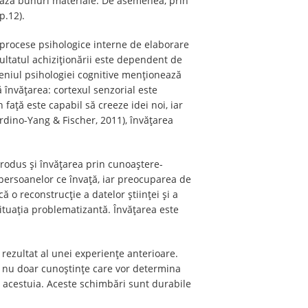
eează bunuri materiale. De asemenea, prin
p.12).
e procese psihologice interne de elaborare
zultatul achiziționării este dependent de
omeniul psihologiei cognitive menționează
 învățarea: cortexul senzorial este
 față este capabil să creeze idei noi, iar
rdino-Yang & Fischer, 2011), învățarea
produs și învățarea prin cunoaștere-
 persoanelor ce învață, iar preocuparea de
 o reconstrucție a datelor științei și a
situația problematizantă. Învățarea este
 rezultat al unei experiențe anterioare.
e nu doar cunoștințe care vor determina
l acestuia. Aceste schimbări sunt durabile