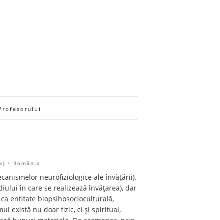
Profesorului
a) • România
anismelor neurofiziologice ale învăţării),
ului în care se realizează învățarea), dar
 ca entitate biopsihosocioculturală,
l există nu doar fizic, ci și spiritual,