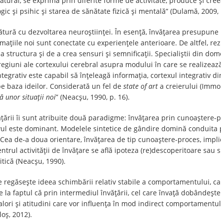
tural, se exprimă prin diferite forme de activitate, produce și cr
gic și psihic și starea de sănătate fizică și mentală” (Dulamă, 2009, 
egătură cu dezvoltarea neuroștiinței. În esență, învățarea presupun
mațiile noi sunt conectate cu experiențele anterioare. De altfel, re
 a structura și de a crea sensuri și semnificații. Specialiștii din d
 regiuni ale cortexului cerebral asupra modului în care se realizează
tegrativ este capabil să înțeleagă informația, cortexul integrativ din
pe baza ideilor. Considerată un fel de
state of art
a creierului (Immo
ă unor situații noi
” (Neacșu, 1990, p. 16).
ățării îi sunt atribuite două paradigme: învățarea prin cunoaștere-
tivul este dominant. Modelele sintetice de gândire domină conduita
 Cea de-a doua orientare, învățarea de tip cunoaștere-proces, implică
ntrul activității de învățare se află ipoteza (re)descoperitoare sau 
ritică (Neacșu, 1990).
 se regăsește ideea schimbării relativ stabile a comportamentului, ca
la faptul că prin intermediul învățării, cel care învață dobândeșt
valori și atitudini care vor influența în mod indirect comportamentu
loș, 2012).