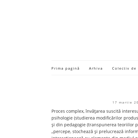
Prima pagină
Arhiva
Colectiv de
17 martie 2
Proces complex, învățarea suscită interes
psihologie (studierea modificărilor produs
și din pedagogie (transpunerea teoriilor ps
„percepe, stochează și prelucrează informați