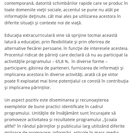
contemporană, datorită schimbărilor rapide care se produc în
toate domeniile vieţii sociale, accentul se pune nu atât pe
informațiile deținute, cât mai ales pe utilizarea acestora în
diferite situații și contexte noi de viață.
Educația extracurriculară vine să sprijine tocmai această
latură a educației, prin flexibilitate și prin oferirea de
alternative fiecărei persoane, în funcție de interesele acesteia.
Procentul ridicat de părinți care declară că nu au participat la
activităţile programului – 65,8 %, în diverse forme –
participare, găsirea de parteneri, furnizarea de informaţii şi
implicarea acestora în diverse activităţi, arată că pe viitor
poate fi exploatat mai bine potenţialul ce constă în contribuţia
şi implicarea părinţilor.
Un aspect pozitiv este diseminarea și recunoașterea
exemplelor de bune practici identificate în cadrul
programului. Unitățile de învățământ sunt încurajate să
promoveze activitatea și rezultatele programului „Școala
altfel” în rândul părinților și publicului larg utilizând diferite
mijloace de promovare: informări, articole în mass-media