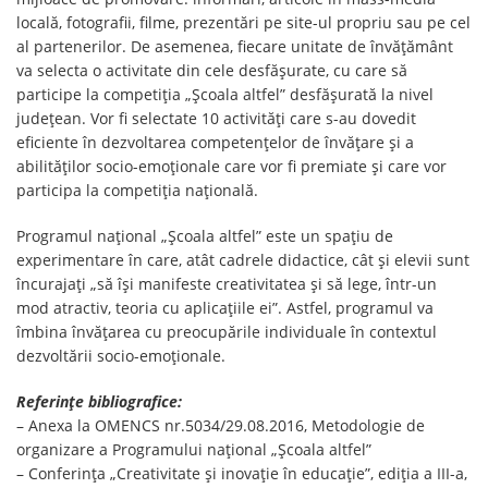
locală, fotografii, filme, prezentări pe site-ul propriu sau pe cel
al partenerilor. De asemenea, fiecare unitate de învățământ
va selecta o activitate din cele desfășurate, cu care să
participe la competiția „Școala altfel” desfășurată la nivel
județean. Vor fi selectate 10 activități care s-au dovedit
eficiente în dezvoltarea competențelor de învățare și a
abilităților socio-emoționale care vor fi premiate și care vor
participa la competiția națională.
Programul național „Școala altfel” este un spațiu de
experimentare în care, atât cadrele didactice, cât și elevii sunt
încurajați „să își manifeste creativitatea și să lege, într-un
mod atractiv, teoria cu aplicațiile ei”. Astfel, programul va
îmbina învățarea cu preocupările individuale în contextul
dezvoltării socio-emoționale.
Referințe bibliografice:
– Anexa la OMENCS nr.5034/29.08.2016, Metodologie de
organizare a Programului național „Școala altfel”
– Conferinţa „Creativitate şi inovaţie în educaţie”, ediţia a III-a,