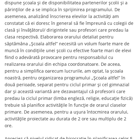
dispune școala și de disponibilitatea partenerilor școlii și a
părinților de a se implica în sprijinirea programului. De
asemenea, analizând înscrierea elevilor la activități am
constatat că ei doresc în general să fie împreună cu colegii de
clasă și învățătorul/ dirigintele sau profesori care predau la
clasa respectivă. Elaborarea orarului detaliat pentru
săptămâna „Școala altfel” necesită un volum foarte mare de
muncă în condițiile unei școli cu efective foarte mari de elevi
fiind o adevărată provocare pentru responsabilul cu
realizarea orarului din echipa coordonatoare. De aceea,
pentru a simplifica oarecum lucrurile, am optat, la școala
noastră, pentru organizarea programului „Școala altfel” în
două perioade, separat pentru ciclul primar și cel gimnazial
dar și această variantă are dezavantajul că profesorii care
predau la ciclul primar (limba engleză, religie, educație fizică)
trebuie să planifice activitățile în funcție de orarul claselor
primare. De asemenea, pentru a ușura întocmirea orarului,
activitățile proiectate au durata de 2 ore sau multiplu de 2
ore.
Apreciez că nivelul ridicat de birocrație în planificarea celor 5