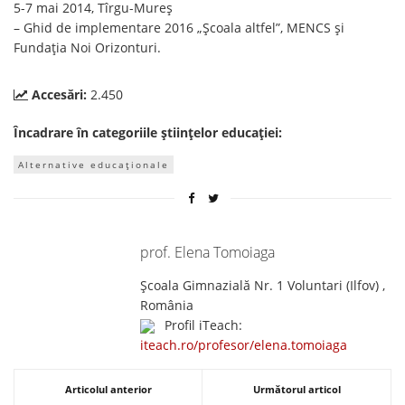
5-7 mai 2014, Tîrgu-Mureş
– Ghid de implementare 2016 „Școala altfel”, MENCS și
Fundația Noi Orizonturi.
Accesări:
2.450
Încadrare în categoriile științelor educației:
Alternative educaționale
prof. Elena Tomoiaga
Școala Gimnazială Nr. 1 Voluntari (Ilfov) ,
România
Profil iTeach:
iteach.ro/profesor/elena.tomoiaga
Articolul anterior
Următorul articol