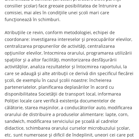
consilier școlar) face greoaie posibilitatea de întrunire a
comisiei, mai ales în condițiile unei școli mari care
funcționează în schimburi.
Atribuțiile ce revin, conform metodologiei, echipei de
coordonare: investigarea intereselor și preocupărilor elevilor,
centralizarea propunerilor de activități, centralizarea
opțiunilor elevilor, întocmirea orarului, programarea utilizării
spațiilor și a altor facilități, monitorizarea desfășurării
activităților, analiza rezultatelor și întocmirea raportului, la
care se adaugă și alte atribuții ce derivă din specificul fiecărei
școli, de exemplu în cazul școlii noastre: încheierea
parteneriatelor, planificarea deplasărilor în acord cu
disponibilitatea Societății de transport local, informarea
Poliției locale care verifică existența documentelor de
călătorie, starea mașinilor, a conducătorilor auto, modificarea
orarului de distribuire a produselor alimentare: lapte, corn,
sandwich, modificarea serviciului pe școală al cadrelor
didactice, schimbarea orarului curselor microbuzului școlar,
etc. sunt numeroase și dificil de îndeplinit, uneori cei care pot