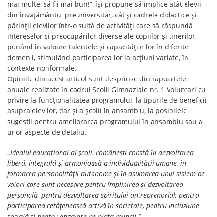
mai multe, să fii mai bun!”, își propune să implice atât elevii
din învățământul preuniversitar, cât și cadrele didactice și
părinții elevilor într-o suită de activități care să răspundă
intereselor și preocupărilor diverse ale copiilor și tinerilor,
punând în valoare talentele și capacitățile lor în diferite
domenii, stimulând participarea lor la acțiuni variate, în
contexte nonformale.
Opiniile din acest articol sunt desprinse din rapoartele
anuale realizate în cadrul Școlii Gimnaziale nr. 1 Voluntari cu
privire la funcționalitatea programului, la tipurile de beneficii
asupra elevilor, dar și a școlii în ansamblu, la posibilele
sugestii pentru ameliorarea programului în ansamblu sau a
unor aspecte de detaliu.
„
Idealul educaţional al şcolii româneşti constă în dezvoltarea
liberă, integrală şi armonioasă a individualităţii umane, în
formarea personalităţii autonome şi în asumarea unui sistem de
valori care sunt necesare pentru împlinirea şi dezvoltarea
personală, pentru dezvoltarea spiritului antreprenorial, pentru
participarea cetăţenească activă în societate, pentru incluziune
socială şi pentru angajare pe piaţa muncii.”