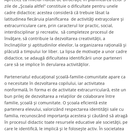
zile de „Școala altfel” constituie o dificultate pentru unele
cadre didactice; acestea consideră că trebuie lăsat la
latitudinea fiecăruia planificarea de activități extrașcolare și
extracurriculare care, prin caracterul lor practic, social,
interdisciplinar și recreativ, să completeze procesul de
învăţare, să contribuie la dezvoltarea creativității, a
înclinaţiilor şi aptitudinilor elevilor, la organizarea raţională şi
plăcută a timpului lor liber. La lipsa de motivație a unor cadre
didactice, se adaugă dificultatea identificării unor parteneri
care să se implice în derularea activităților.
Parteneriatul educațional școală-familie-comunitate apare ca
o necesitate în dezvoltarea copilului, iar activitatea
nonformală, în forma ei de activitate extracurriculară, este un
bun prilej de dezvoltarea a relațiilor de colaborare între
familie, școală și comunitate. O școala eficientă este
partenera elevului, valorizând respectarea identității sale cu
familia, recunoscând importanța acesteia și căutând să atragă
în procesul didactic toate resursele educative ale societății, pe
care le identifică, le implică și le folosește activ. În societatea