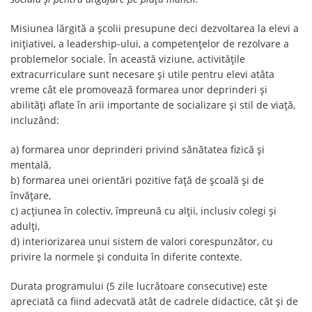
Misiunea lărgită a şcolii presupune deci dezvoltarea la elevi a
iniţiativei, a leadership-ului, a competenţelor de rezolvare a
problemelor sociale. În această viziune, activităţile
extracurriculare sunt necesare şi utile pentru elevi atâta
vreme cât ele promovează formarea unor deprinderi şi
abilităţi aflate în arii importante de socializare şi stil de viaţă,
incluzând:
a) formarea unor deprinderi privind sănătatea fizică şi
mentală,
b) formarea unei orientări pozitive faţă de şcoală şi de
învăţare,
c) acţiunea în colectiv, împreună cu alţii, inclusiv colegi şi
adulţi,
d) interiorizarea unui sistem de valori corespunzător, cu
privire la normele şi conduita în diferite contexte.
Durata programului (5 zile lucrătoare consecutive) este
apreciată ca fiind adecvată atât de cadrele didactice, cât și de