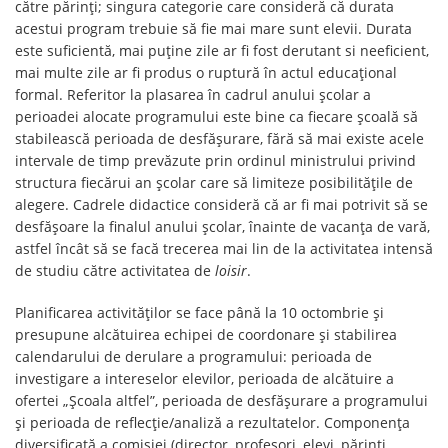
către părinți; singura categorie care consideră că durata
acestui program trebuie să fie mai mare sunt elevii. Durata
este suficientă, mai puține zile ar fi fost derutant si neeficient,
mai multe zile ar fi produs o ruptură în actul educațional
formal. Referitor la plasarea în cadrul anului școlar a
perioadei alocate programului este bine ca fiecare școală să
stabilească perioada de desfășurare, fără să mai existe acele
intervale de timp prevăzute prin ordinul ministrului privind
structura fiecărui an școlar care să limiteze posibilitățile de
alegere. Cadrele didactice consideră că ar fi mai potrivit să se
desfășoare la finalul anului școlar, înainte de vacanța de vară,
astfel încât să se facă trecerea mai lin de la activitatea intensă
de studiu către activitatea de
loisir
.
Planificarea activităților se face până la 10 octombrie și
presupune alcătuirea echipei de coordonare și stabilirea
calendarului de derulare a programului: perioada de
investigare a intereselor elevilor, perioada de alcătuire a
ofertei „Școala altfel”, perioada de desfășurare a programului
și perioada de reflecție/analiză a rezultatelor. Componența
diversificată a comisiei (director, profesori, elevi, părinți,