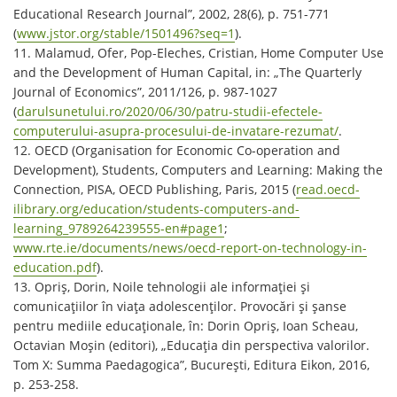
Educational Research Journal”, 2002, 28(6), p. 751-771
(
www.jstor.org/stable/1501496?seq=1
).
11. Malamud, Ofer, Pop-Eleches, Cristian, Home Computer Use
and the Development of Human Capital, in: „The Quarterly
Journal of Economics”, 2011/126, p. 987-1027
(
darulsunetului.ro/2020/06/30/patru-studii-efectele-
computerului-asupra-procesului-de-invatare-rezumat/
.
12. OECD (Organisation for Economic Co-operation and
Development), Students, Computers and Learning: Making the
Connection, PISA, OECD Publishing, Paris, 2015 (
read.oecd-
ilibrary.org/education/students-computers-and-
learning_9789264239555-en#page1
;
www.rte.ie/documents/news/oecd-report-on-technology-in-
education.pdf
).
13. Opriş, Dorin, Noile tehnologii ale informaţiei şi
comunicaţiilor în viaţa adolescenţilor. Provocări şi şanse
pentru mediile educaţionale, în: Dorin Opriş, Ioan Scheau,
Octavian Moşin (editori), „Educaţia din perspectiva valorilor.
Tom X: Summa Paedagogica”, Bucureşti, Editura Eikon, 2016,
p. 253-258.