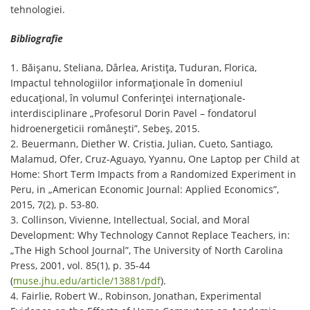
tehnologiei.
Bibliografie
1. Băișanu, Steliana, Dârlea, Aristița, Tuduran, Florica,
Impactul tehnologiilor informaționale în domeniul
educațional, în volumul Conferinței internaționale-
interdisciplinare „Profesorul Dorin Pavel – fondatorul
hidroenergeticii românești”, Sebeș, 2015.
2. Beuermann, Diether W. Cristia, Julian, Cueto, Santiago,
Malamud, Ofer, Cruz-Aguayo, Yyannu, One Laptop per Child at
Home: Short Term Impacts from a Randomized Experiment in
Peru, in „American Economic Journal: Applied Economics”,
2015, 7(2), p. 53-80.
3. Collinson, Vivienne, Intellectual, Social, and Moral
Development: Why Technology Cannot Replace Teachers, in:
„The High School Journal”, The University of North Carolina
Press, 2001, vol. 85(1), p. 35-44
(
muse.jhu.edu/article/13881/pdf
).
4. Fairlie, Robert W., Robinson, Jonathan, Experimental