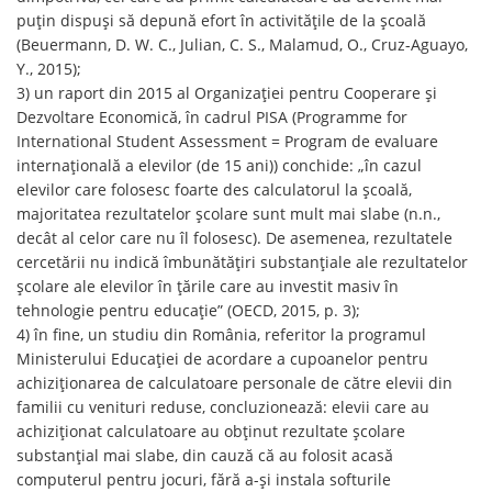
puțin dispuși să depună efort în activitățile de la școală
(Beuermann, D. W. C., Julian, C. S., Malamud, O., Cruz-Aguayo,
Y., 2015);
3) un raport din 2015 al Organizației pentru Cooperare și
Dezvoltare Economică, în cadrul PISA (Programme for
International Student Assessment = Program de evaluare
internațională a elevilor (de 15 ani)) conchide: „în cazul
elevilor care folosesc foarte des calculatorul la școală,
majoritatea rezultatelor școlare sunt mult mai slabe (n.n.,
decât al celor care nu îl folosesc). De asemenea, rezultatele
cercetării nu indică îmbunătățiri substanțiale ale rezultatelor
școlare ale elevilor în țările care au investit masiv în
tehnologie pentru educație” (OECD, 2015, p. 3);
4) în fine, un studiu din România, referitor la programul
Ministerului Educației de acordare a cupoanelor pentru
achiziționarea de calculatoare personale de către elevii din
familii cu venituri reduse, concluzionează: elevii care au
achiziționat calculatoare au obținut rezultate școlare
substanțial mai slabe, din cauză că au folosit acasă
computerul pentru jocuri, fără a-și instala softurile