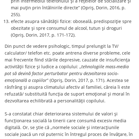
prin intermediul telefonului şi a reţelelor de socializare şi
mai puţin prin întâlnirile directe” (Opriş, Dorin, 2016, p.
255).
efecte asupra sănătății fizice: oboseală, predispoziție spre
obezitate și spre consumul de alcool, tutun şi droguri
(Opriş, Dorin, 2017, p. 171-172).
Din punct de vedere psihologic, timpul prelungit la TV/
calculator/ telefon etc. poate antrena diverse probleme, cele
mai frecvente fiind stările depresive, cauzate de insuficiența
activității fizice și ludice a copilului: „
tehnologiile mass-media
pot să devină factor perturbator pentru dezvoltarea socio-
emoţională a copiilor
” (Opriş, Dorin, 2017, p. 171). Acestea se
răsfrâng și asupra climatului afectiv al familiei, căreia îi este
refuzată/ substituită funcția de suport emoțional și moral în
dezvoltarea echilibrată a personalității copilului.
S-a constatat chiar deteriorarea sistemului de valori și
funcționarea socială la tinerii care consumă excesiv media
digitală. Or, se știe că „normele sociale și interacțiunile
sociale joacă un rol puternic în întregul proces de învățare, în