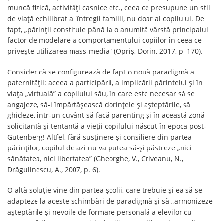
muncă fizică, activități casnice etc., ceea ce presupune un stil
de viață echilibrat al întregii familii, nu doar al copilului. De
fapt, „părinţii constituie până la o anumită vârstă principalul
factor de modelare a comportamentului copiilor în ceea ce
priveşte utilizarea mass-media” (Opriş, Dorin, 2017, p. 170).
Consider că se configurează de fapt o nouă paradigmă a
paternității: aceea a participării, a implicării părintelui și în
viața „virtuală” a copilului său, în care este necesar să se
angajeze, să-i împărtășească dorințele și așteptările, să
ghideze, într-un cuvânt să facă parenting și în această zonă
solicitantă și tentantă a vieții copilului născut în epoca post-
Gutenberg! Altfel, fără susținere și consiliere din partea
părinților, copilul de azi nu va putea să-și păstreze „nici
sănătatea, nici libertatea” (Gheorghe, V., Criveanu, N.,
Drăgulinescu, A., 2007, p. 6).
O altă soluție vine din partea școlii, care trebuie și ea să se
adapteze la aceste schimbări de paradigmă și să „armonizeze
aşteptările şi nevoile de formare personală a elevilor cu