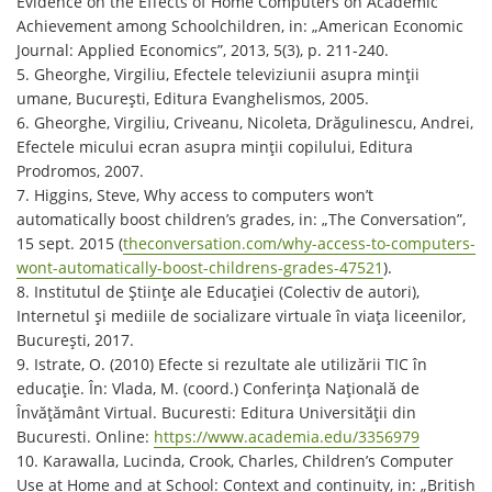
Evidence on the Effects of Home Computers on Academic
Achievement among Schoolchildren, in: „American Economic
Journal: Applied Economics”, 2013, 5(3), p. 211-240.
5. Gheorghe, Virgiliu, Efectele televiziunii asupra minții
umane, București, Editura Evanghelismos, 2005.
6. Gheorghe, Virgiliu, Criveanu, Nicoleta, Drăgulinescu, Andrei,
Efectele micului ecran asupra minții copilului, Editura
Prodromos, 2007.
7. Higgins, Steve, Why access to computers won’t
automatically boost children’s grades, in: „The Conversation”,
15 sept. 2015 (
theconversation.com/why-access-to-computers-
wont-automatically-boost-childrens-grades-47521
).
8. Institutul de Științe ale Educației (Colectiv de autori),
Internetul și mediile de socializare virtuale în viața liceenilor,
București, 2017.
9. Istrate, O. (2010) Efecte si rezultate ale utilizării TIC în
educaţie. În: Vlada, M. (coord.) Conferinţa Naţională de
Învăţământ Virtual. Bucuresti: Editura Universităţii din
Bucuresti. Online:
https://www.academia.edu/3356979
10. Karawalla, Lucinda, Crook, Charles, Children’s Computer
Use at Home and at School: Context and continuity, in: „British