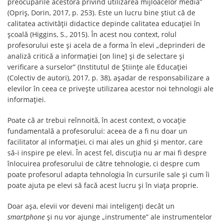
preocupările acestora privind utilizarea mijloacelor media”
(Opriş, Dorin, 2017, p. 253). Este un lucru bine știut că de
calitatea activităţii didactice depinde calitatea educației în
școală (Higgins, S., 2015). În acest nou context, rolul
profesorului este și acela de a forma în elevi „deprinderi de
analiză critică a informației [on line] și de selectare și
verificare a surselor” (Institutul de Științe ale Educației
(Colectiv de autori), 2017, p. 38), așadar de responsabilizare a
elevilor în ceea ce privește utilizarea acestor noi tehnologii ale
informației.
Poate că ar trebui reînnoită, în acest context, o vocație
fundamentală a profesorului: aceea de a fi nu doar un
facilitator al informației, ci mai ales un ghid și mentor, care
să-i inspire pe elevi. În acest fel, discuția nu ar mai fi despre
înlocuirea profesorului de către tehnologie, ci despre cum
poate profesorul adapta tehnologia în cursurile sale și cum îi
poate ajuta pe elevi să facă acest lucru și în viața proprie.
Doar așa, elevii vor deveni mai inteligenți decât un
smartphone
și nu vor ajunge „instrumente” ale instrumentelor