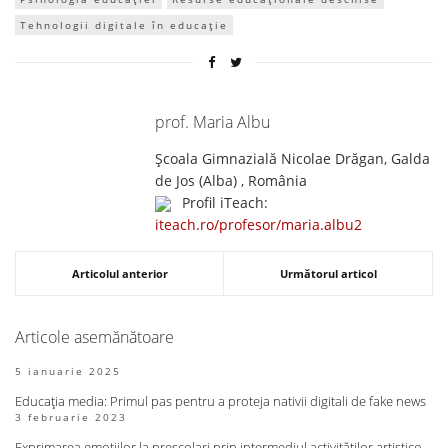
Tehnologii digitale în educație
prof. Maria Albu
Școala Gimnazială Nicolae Drăgan, Galda
de Jos (Alba) , România
Profil iTeach:
iteach.ro/profesor/maria.albu2
Articolul anterior
Următorul articol
Articole asemănătoare
5 ianuarie 2025
Educația media: Primul pas pentru a proteja nativii digitali de fake news
3 februarie 2023
Exprimarea emoțiilor la preșcolari prin intermediul activităților artistico-