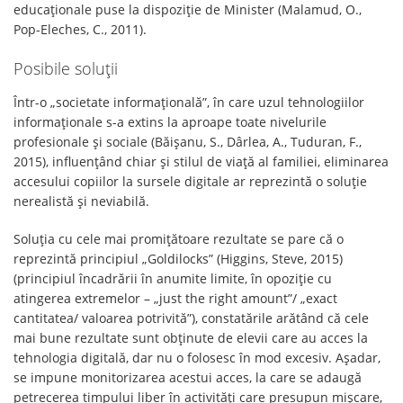
educaționale puse la dispoziție de Minister (Malamud, O.,
Pop-Eleches, C., 2011).
Posibile soluții
Într-o „societate informațională”, în care uzul tehnologiilor
informaționale s-a extins la aproape toate nivelurile
profesionale și sociale (Băișanu, S., Dârlea, A., Tuduran, F.,
2015), influențând chiar și stilul de viață al familiei, eliminarea
accesului copiilor la sursele digitale ar reprezintă o soluție
nerealistă și neviabilă.
Soluția cu cele mai promițătoare rezultate se pare că o
reprezintă principiul „Goldilocks” (Higgins, Steve, 2015)
(principiul încadrării în anumite limite, în opoziție cu
atingerea extremelor – „just the right amount”/ „exact
cantitatea/ valoarea potrivită”), constatările arătând că cele
mai bune rezultate sunt obţinute de elevii care au acces la
tehnologia digitală, dar nu o folosesc în mod excesiv. Așadar,
se impune monitorizarea acestui acces, la care se adaugă
petrecerea timpului liber în activități care presupun mișcare,