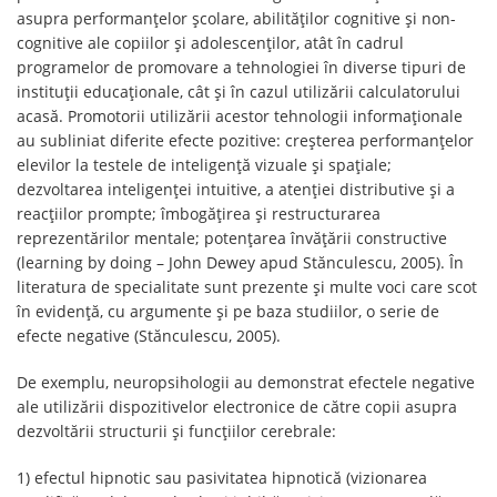
asupra performanțelor școlare, abilităților cognitive și non-
cognitive ale copiilor și adolescenților, atât în cadrul
programelor de promovare a tehnologiei în diverse tipuri de
instituții educaționale, cât și în cazul utilizării calculatorului
acasă. Promotorii utilizării acestor tehnologii informaționale
au subliniat diferite efecte pozitive: creșterea performanțelor
elevilor la testele de inteligență vizuale și spațiale;
dezvoltarea inteligenței intuitive, a atenției distributive și a
reacțiilor prompte; îmbogățirea și restructurarea
reprezentărilor mentale; potențarea învățării constructive
(learning by doing – John Dewey apud Stănculescu, 2005). În
literatura de specialitate sunt prezente și multe voci care scot
în evidență, cu argumente și pe baza studiilor, o serie de
efecte negative (Stănculescu, 2005).
De exemplu, neuropsihologii au demonstrat efectele negative
ale utilizării dispozitivelor electronice de către copii asupra
dezvoltării structurii și funcțiilor cerebrale:
1) efectul hipnotic sau pasivitatea hipnotică (vizionarea