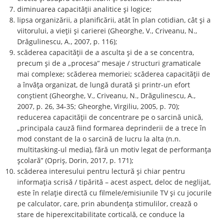
diminuarea capacității analitice și logice;
lipsa organizării, a planificării, atât în plan cotidian, cât și a
viitorului, a vieții și carierei (Gheorghe, V., Criveanu, N.,
Drăgulinescu, A., 2007, p. 116);
scăderea capacității de a asculta și de a se concentra,
precum și de a „procesa” mesaje / structuri gramaticale
mai complexe; scăderea memoriei; scăderea capacității de
a învăța organizat, de lungă durată și printr-un efort
conștient (Gheorghe, V., Criveanu, N., Drăgulinescu, A.,
2007, p. 26, 34-35; Gheorghe, Virgiliu, 2005, p. 70);
reducerea capacităţii de concentrare pe o sarcină unică,
„principala cauză fiind formarea deprinderii de a trece în
mod constant de la o sarcină de lucru la alta (n.n.
multitasking-ul media), fără un motiv legat de performanţa
şcolară” (Opriş, Dorin, 2017, p. 171);
scăderea interesului pentru lectură și chiar pentru
informația scrisă / tipărită – acest aspect, deloc de neglijat,
este în relație directă cu filmele/emisiunile TV și cu jocurile
pe calculator, care, prin abundența stimulilor, crează o
stare de hiperexcitabilitate corticală, ce conduce la