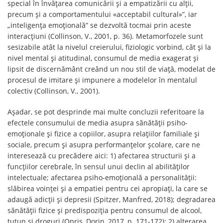
special în învățarea comunicării și a empatizării cu alții,
precum și a comportamentului «acceptabil cultural»”, iar
„inteligența emoțională” se dezvoltă tocmai prin aceste
interacțiuni (Collinson, V., 2001, p. 36). Metamorfozele sunt
sesizabile atât la nivelul creierului, fiziologic vorbind, cât și la
nivel mental și atitudinal, consumul de media exagerat și
lipsit de discernământ creând un nou stil de viață, modelat de
procesul de imitare și impunere a modelelor în mentalul
colectiv (Collinson, V., 2001).
Așadar, se pot desprinde mai multe concluzii referitoare la
efectele consumului de media asupra sănătății psiho-
emoționale și fizice a copiilor, asupra relațiilor familiale și
sociale, precum și asupra performanţelor şcolare, care ne
interesează cu precădere aici: 1) afectarea structurii și a
funcțiilor cerebrale, în sensul unui declin al abilităților
intelectuale; afectarea psiho-emoțională a personalității:
slăbirea voinței și a empatiei pentru cei apropiați, la care se
adaugă adicții și depresii (Spitzer, Manfred, 2018); degradarea
sănătății fizice și predispoziția pentru consumul de alcool,
tutun şi droguri (Opriş, Dorin, 2017, p. 171-172); 2) alterarea