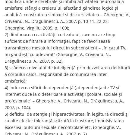
modifică undele cerebrale și inhibă activitatea neuronală a
emisferei stângi a creierului, afectând gândirea logică și
analitică, construirea sintaxei și discursivitatea – Gheorghe, V.,
Criveanu, N., Drăgulinescu, A., 2007, p. 10-11, 22-23;
Gheorghe, Virgiliu, 2005, p. 109);
2) diminuarea reactivității cortextului, care nu are timp
suficient de filtrare a informației, fapt ce favorizează
transmiterea mesajului direct în subconștient – „în cazul TV,
nu gândești cu adevărat” (Gheorghe, V., Criveanu, N.,
Drăgulinescu, A., 2007, p. 32);
3) scăderea nivelului de inteligență prin dezvoltarea deficitară
a corpului calos, responsabil de comunicarea inter-
emisferică;
4) inducerea stării de dependență („dependența de TV și
internet duce la o deterioare a activității școlare, sociale și
profesionale” – Gheorghe, V., Criveanu, N., Drăgulinescu, A.,
2007, p. 104);
5) deficitul de atenție și hiperactivitatea, în legătură directă și
cu alte efecte: toleranță scăzută la frustrare, impulsivitatea
excesivă, pulsiuni sexuale necontrolate etc. (Gheorghe, V.,
Criveanu, N., Drăgulinescu, A., 2007, p. 7).