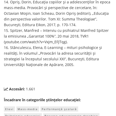
14. Opriş, Dorin, Educaţia copiilor şi a adolescenţilor în epoca
mass-media. Provocări şi perspective de cercetare, în:
Octavian Moşin, Ioan Scheau, Dorin Opriş (editori), „Educaţia
din perspectiva valorilor. Tom XI: Summa Theologiae”,
Bucureşti, Editura Eikon, 2017, p. 170-174.
15. Spitzer, Manfred – Interviu cu psihiatrul Manfred Spitzer
la emisiunea „Garantat 100%”, 20 mai 2018, TVR1
(youtube.com/watch?v=Vxjm_EFJTqg).
16. Stănculescu, Elena, E-Learning – mituri psihologice și
realități, în volumul „Provocări la adresa securităţii şi
strategiei la începutul secolului XXI”, Bucureşti, Editura
Universităţii Naţionale de Apărare, 2005.
Accesări:
1.661
Încadrare în categoriile științelor educației:
Elevi
Mass-media
Performanță școlară
Psihologia educației
Resurse educaționale deschise