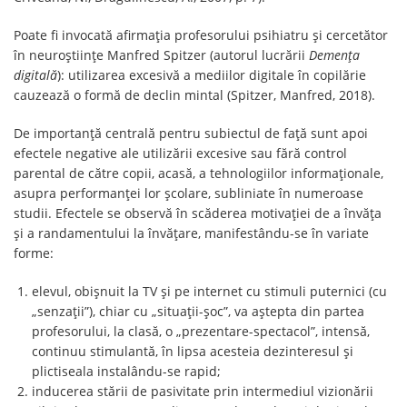
Poate fi invocată afirmația profesorului psihiatru și cercetător
în neuroștiințe Manfred Spitzer (autorul lucrării
Demența
digitală
): utilizarea excesivă a mediilor digitale în copilărie
cauzează o formă de declin mintal (Spitzer, Manfred, 2018).
De importanță centrală pentru subiectul de față sunt apoi
efectele negative ale utilizării excesive sau fără control
parental de către copii, acasă, a tehnologiilor informaționale,
asupra performanţei lor şcolare, subliniate în numeroase
studii. Efectele se observă în scăderea motivației de a învăța
și a randamentului la învățare, manifestându-se în variate
forme:
elevul, obișnuit la TV și pe internet cu stimuli puternici (cu
„senzații”), chiar cu „situații-șoc”, va aștepta din partea
profesorului, la clasă, o „prezentare-spectacol”, intensă,
continuu stimulantă, în lipsa acesteia dezinteresul și
plictiseala instalându-se rapid;
inducerea stării de pasivitate prin intermediul vizionării