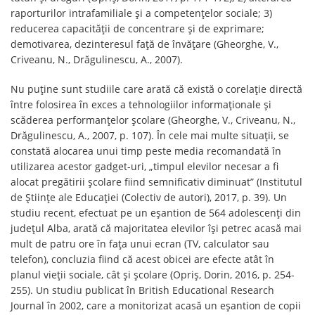
raporturilor intrafamiliale și a competențelor sociale; 3)
reducerea capacității de concentrare și de exprimare;
demotivarea, dezinteresul față de învățare (Gheorghe, V.,
Criveanu, N., Drăgulinescu, A., 2007).
Nu puține sunt studiile care arată că există o corelație directă
între folosirea în exces a tehnologiilor informaționale și
scăderea performanțelor școlare (Gheorghe, V., Criveanu, N.,
Drăgulinescu, A., 2007, p. 107). În cele mai multe situații, se
constată alocarea unui timp peste media recomandată în
utilizarea acestor gadget-uri, „timpul elevilor necesar a fi
alocat pregătirii școlare fiind semnificativ diminuat” (Institutul
de Științe ale Educației (Colectiv de autori), 2017, p. 39). Un
studiu recent, efectuat pe un eșantion de 564 adolescenţi din
judeţul Alba, arată că majoritatea elevilor îşi petrec acasă mai
mult de patru ore în faţa unui ecran (TV, calculator sau
telefon), concluzia fiind că acest obicei are efecte atât în
planul vieţii sociale, cât şi şcolare (Opriş, Dorin, 2016, p. 254-
255). Un studiu publicat în British Educational Research
Journal în 2002, care a monitorizat acasă un eșantion de copii