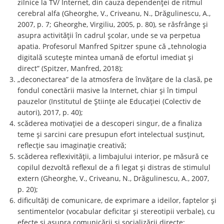
zilnice la TV/ Internet, din cauza dependenței de ritmul
cerebral alfa (Gheorghe, V., Criveanu, N., Drăgulinescu, A.,
2007, p. 7; Gheorghe, Virgiliu, 2005, p. 80), se răsfrânge și
asupra activității în cadrul școlar, unde se va perpetua
apatia. Profesorul Manfred Spitzer spune că „tehnologia
digitală scutește mintea umană de efortul imediat și
direct” (Spitzer, Manfred, 2018);
„deconectarea” de la atmosfera de învățare de la clasă, pe
fondul conectării masive la Internet, chiar și în timpul
pauzelor (Institutul de Științe ale Educației (Colectiv de
autori), 2017, p. 40);
scăderea motivației de a descoperi singur, de a finaliza
teme și sarcini care presupun efort intelectual susținut,
reflecție sau imaginație creativă;
scăderea reflexivității, a limbajului interior, pe măsură ce
copilul dezvoltă reflexul de a fi legat și distras de stimulul
extern (Gheorghe, V., Criveanu, N., Drăgulinescu, A., 2007,
p. 20);
dificultăți de comunicare, de exprimare a ideilor, faptelor și
sentimentelor (vocabular deficitar și stereotipii verbale), cu
efecte și asupra comunicării și socializării directe;