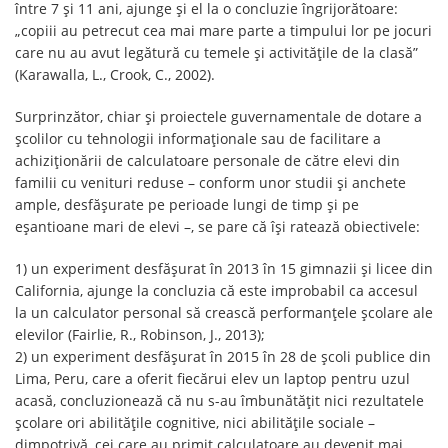
între 7 și 11 ani, ajunge și el la o concluzie îngrijorătoare:
„copiii au petrecut cea mai mare parte a timpului lor pe jocuri
care nu au avut legătură cu temele și activitățile de la clasă”
(Karawalla, L., Crook, C., 2002).
Surprinzător, chiar și proiectele guvernamentale de dotare a
școlilor cu tehnologii informaționale sau de facilitare a
achiziționării de calculatoare personale de către elevi din
familii cu venituri reduse – conform unor studii și anchete
ample, desfășurate pe perioade lungi de timp și pe
eșantioane mari de elevi –, se pare că își ratează obiectivele:
1) un experiment desfășurat în 2013 în 15 gimnazii și licee din
California, ajunge la concluzia că este improbabil ca accesul
la un calculator personal să crească performanțele școlare ale
elevilor (Fairlie, R., Robinson, J., 2013);
2) un experiment desfășurat în 2015 în 28 de școli publice din
Lima, Peru, care a oferit fiecărui elev un laptop pentru uzul
acasă, concluzionează că nu s-au îmbunătățit nici rezultatele
școlare ori abilitățile cognitive, nici abilitățile sociale –
dimpotrivă, cei care au primit calculatoare au devenit mai