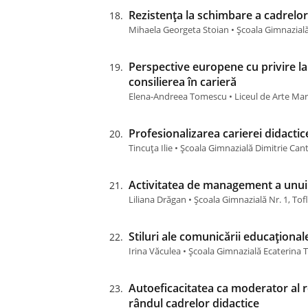
Rezistența la schimbare a cadrelor 
Mihaela Georgeta Stoian • Școala Gimnazial
Perspective europene cu privire la
consilierea în carieră
Elena-Andreea Tomescu • Liceul de Arte Mar
Profesionalizarea carierei didactic
Tincuța Ilie • Școala Gimnazială Dimitrie Ca
Activitatea de management a unui 
Liliana Drăgan • Școala Gimnazială Nr. 1, Tof
Stiluri ale comunicării educațional
Irina Văculea • Școala Gimnazială Ecaterina 
Autoeficacitatea ca moderator al re
rândul cadrelor didactice