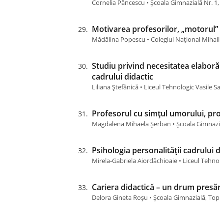
Cornelia Păncescu • Școala Gimnazială Nr. 1,
Motivarea profesorilor, „motorul” 
Mădălina Popescu • Colegiul Național Mihail 
Studiu privind necesitatea elaboră
cadrului didactic
Liliana Ștefănică • Liceul Tehnologic Vasil
Profesorul cu simțul umorului, pro
Magdalena Mihaela Șerban • Școala Gimnazi
Psihologia personalității cadrului d
Mirela-Gabriela Aiordăchioaie • Liceul Tehno
Cariera didactică – un drum presăr
Delora Gineta Roșu • Școala Gimnazială, Top