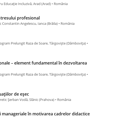
ru Educație Incluzivă, Arad (Arad) • România
stresului profesional
 Constantin Angelescu, Ianca (Brăila) • România
rogram Prelungit Raza de Soare, Târgoviște (Dâmboviţa) •
nale – element fundamental în dezvoltarea
rogram Prelungit Raza de Soare, Târgoviște (Dâmboviţa) •
uațiilor de eșec
retic Șerban Vodă, Slănic (Prahova) • România
i manageriale în motivarea cadrelor didactice