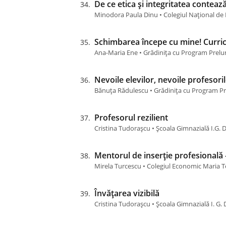
De ce etica și integritatea conteaz
Minodora Paula Dinu • Colegiul Național de
Schimbarea începe cu mine! Curri
Ana-Maria Ene • Grădinița cu Program Prelu
Nevoile elevilor, nevoile profesori
Bănuța Rădulescu • Grădinița cu Program Pre
Profesorul rezilient
Cristina Tudorașcu • Școala Gimnazială I.G.
Mentorul de inserție profesională 
Mirela Turcescu • Colegiul Economic Maria Te
Învățarea vizibilă
Cristina Tudorașcu • Școala Gimnazială I. G