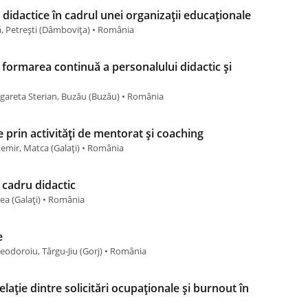
didactice în cadrul unei organizații educaționale
ă, Petrești (Dâmboviţa) • România
 formarea continuă a personalului didactic și
gareta Sterian, Buzău (Buzău) • România
e prin activități de mentorat și coaching
ntemir, Matca (Galaţi) • România
cadru didactic
lea (Galaţi) • România
e
Teodoroiu, Târgu-Jiu (Gorj) • România
lație dintre solicitări ocupaționale și burnout în