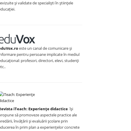
revizuite și validate de specialiști în științele
educației.
eduVox.ro
este un canal de comunicare și
informare pentru persoane implicate în mediul
educațional: profesori, directori, elevi, studenți
etc..
Revista iTeach: Experienţe didactice
îşi
propune să promoveze aspectele practice ale
predării, învăţării şi evaluării şcolare prin
aducerea în prim plan a experienţelor concrete