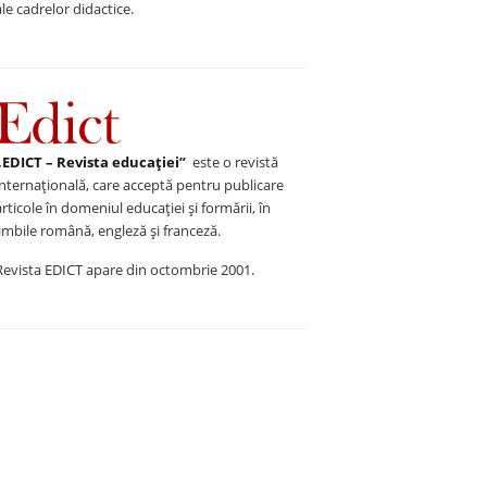
ale cadrelor didactice.
„EDICT – Revista educației”
este o revistă
internațională, care acceptă pentru publicare
articole în domeniul educației și formării, în
limbile română, engleză și franceză.
Revista EDICT apare din octombrie 2001.