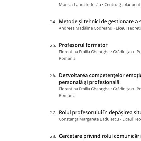
Monica-Laura Indricău • Centrul Școlar pent
Metode și tehnici de gestionare a 
Andreea Mădălina Codreanu • Liceul Teoretic
Profesorul formator
Florentina Emilia Gheorghe • Grădinița cu P
România
Dezvoltarea competențelor emoțio
personală și profesională
Florentina Emilia Gheorghe • Grădinița cu P
România
Rolul profesorului în depășirea sit
Constanța Margareta Bădulescu • Liceul Teo
Cercetare privind rolul comunicări