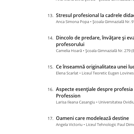
Stresul profesional la cadrele dida
Anca Simona Popa • Școala Gimnazială Nr. 9
Dincolo de predare, învățare și eva
profesorului
Camelia Hoară • Școala Gimnazială Nr. 279 (
Ce înseamnă originalitatea unei lucr
Elena Scarlat • Liceul Teoretic Eugen Lovine
Aspecte esențiale despre profesia 
Profession
Larisa Ileana Casangiu • Universitatea Ovid
Oameni care modelează destine
Angela Victoriu • Liceul Tehnologic Paul Dimo