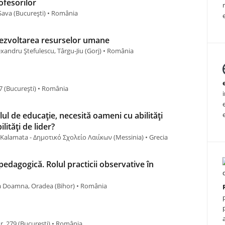
ofesorilor
 Sava (Bucureşti) • România
ezvoltarea resurselor umane
xandru Ștefulescu, Târgu-Jiu (Gorj) • România
7 (Bucureşti) • România
elul de educație, necesită oameni cu abilități
lități de lider?
 Kalamata - Δημοτικό Σχολείο Λαιίκων (Messinia) • Grecia
pedagogică. Rolul practicii observative în
ea Doamna, Oradea (Bihor) • România
Nr. 279 (Bucureşti) • România