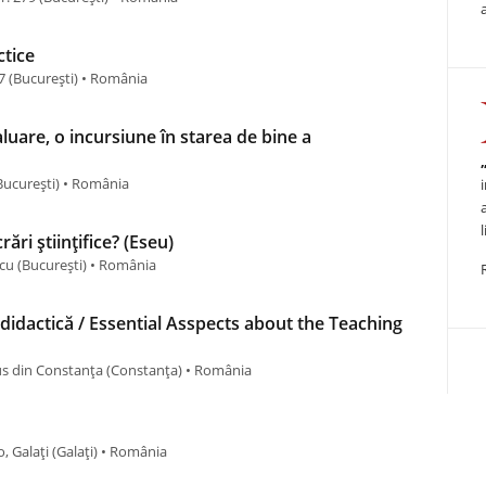
ctice
7 (Bucureşti) • România
luare, o incursiune în starea de bine a
Bucureşti) • România
ări științifice? (Eseu)
scu (Bucureşti) • România
didactică / Essential Asspects about the Teaching
ius din Constanța (Constanţa) • România
, Galați (Galaţi) • România