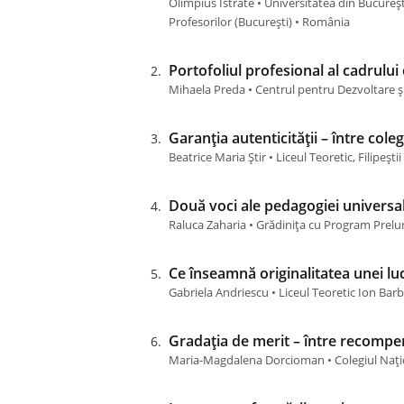
Olimpius Istrate • Universitatea din Bucureșt
Profesorilor (Bucureşti) • România
Portofoliul profesional al cadrului 
Mihaela Preda • Centrul pentru Dezvoltare și
Garanția autenticității – între colegi
Beatrice Maria Știr • Liceul Teoretic, Filipeș
Două voci ale pedagogiei universale
Raluca Zaharia • Grădinița cu Program Prelun
Ce înseamnă originalitatea unei lucr
Gabriela Andriescu • Liceul Teoretic Ion Bar
Gradația de merit – între recompen
Maria-Magdalena Dorcioman • Colegiul Nați