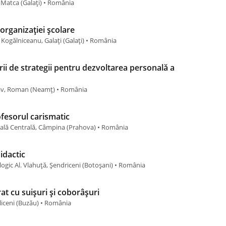
 Matca (Galaţi) • România
organizației școlare
Kogălniceanu, Galați (Galaţi) • România
rii de strategii pentru dezvoltarea personală a
e Sav, Roman (Neamţ) • România
fesorul carismatic
ală Centrală, Câmpina (Prahova) • România
idactic
logic Al. Vlahuță, Șendriceni (Botoşani) • România
at cu suișuri și coborâșuri
liceni (Buzău) • România