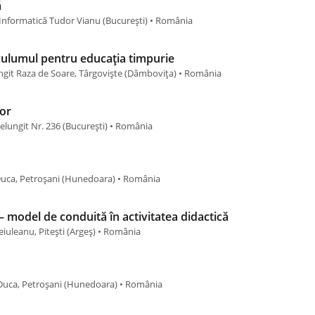
ă
 Informatică Tudor Vianu (Bucureşti) • România
culumul pentru educația timpurie
ngit Raza de Soare, Târgoviște (Dâmboviţa) • România
lor
lungit Nr. 236 (Bucureşti) • România
 Duca, Petroșani (Hunedoara) • România
– model de conduită în activitatea didactică
iuleanu, Pitești (Argeş) • România
. Duca, Petroșani (Hunedoara) • România