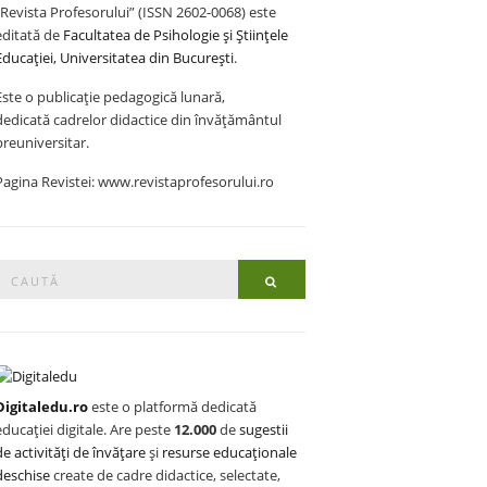
„Revista Profesorului” (ISSN 2602-0068) este
editată de
Facultatea de Psihologie și Științele
Educației, Universitatea din București
.
Este o publicație pedagogică lunară,
dedicată cadrelor didactice din învățământul
preuniversitar.
Pagina Revistei: www.revistaprofesorului.ro
Search
Search
or:
Digitaledu.ro
este o platformă dedicată
educației digitale. Are peste
12.000
de
sugestii
de activități de învățare
și
resurse educaționale
deschise
create de cadre didactice, selectate,