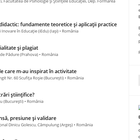
i, Facultatea de Psihologie și Științele Educației, Dep. Formarea
didactic: fundamente teoretice și aplicații practice
 Inovare în Educație (iEdu) (Iaşi) • România
alitate și plagiat
tii de Pădure (Prahova) • România
 care m-au inspirat în activitate
git Nr. 60 Scufița Roșie (Bucureşti) • România
f
ări științifice?
bu (Bucureşti) • România
să, presiune și validare
onal Dinicu Golescu, Câmpulung (Argeş) • România