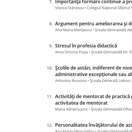
Importanța formării continue a pr
Viorica Stănescu • Colegiul Național Sfântul
Argument pentru ameliorarea și d
Ana-Maria Merișescu • Școala Gimnazială Ale
Stresul în profesia didactică
Anca Simona Popa • Școala Gimnazială Nr. 9
Școlile de astăzi, indiferent de niv
administrative excepționale sau abi
Antonios Roussos • Școala Generală Leikon,
Activități de mentorat de practică 
activitatea de mentorat
Maria Adriana Junc • Școala Gimnazială Olt
Personalitatea învățătorului de azi
Ana Maria Silvia Știrbu • Școala Gimnazială 