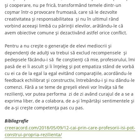
și cooperare, nu pe frică, transformând temele dintr-un
coșmar într-o provocare frumoasă, care să le dezvolte
creativitatea și responsabilitatea și nu în ultimul rând
vorbind aceeași limbă cu părinții elevilor, arătându-le că
avem obiective comune și dezactivând astfel orice conflict.
Pentru a nu crește o generație de elevi mediocrii și
dependenți de adulți va trebui să exclud recompensele și
pedepsele făcându-i să fie conștienți că mie, profesorului, îmi
pasă de ei îi ascult și îi înțeleg și pot empatiza stând de vorbă
cu ei ca de la egal la egal evitând comparațiile, acordându-le
feedback echilibrat și constructiv, întrebându-i și nu dându-le
comenzi. Fără a se teme de greșeli elevii vor învăța să fie
rezilienți, vor putea performa zi de zi având curajul de a se a
exprima liber, de a colabora, de a-și împărtăși sentimentele și
de a-și crește competența pas cu pas.
Bibliografie
creeracord.com/2018/05/09/12-cai-prin-care-profesorii-isi-pot-
construi-propria-rezilienta/