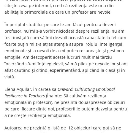
citește ceva pe internet, cred că reziliența este una din
abilitățile primordiale de care un profesor are nevoie.
În periplul studiilor pe care le-am făcut pentru a deveni
profesor, nu mi s-a vorbit niciodată despre reziliență, nu am
fost învățată cum să îmi dezvolt această capacitate la fel cum
foarte puțin mi s-a atras atenția asupra rolului inteligenței
emoționale și a nevoii de a-mi putea recunoaște și gestiona
emoțiile. Am descoperit aceste lucruri mult mai târziu
încercând să-mi înțeleg elevii, să mă pliez pe nevoile lor și am
aflat căutând și citind, experimentând, aplicând la clasă și în
viață.
Elena Aquilar, în cartea sa
Onward: Cultivating Emotional
Resilience in Teachers
(Înainte: Să cultivăm reziliența
emoțională în profesori), ne prezintă douăsprezece obiceiuri
pe care fiecare dinte noi, profesorii le putem dezvolta pentru
a ne crește reziliența emoțională.
Autoarea ne prezintă o listă de 12 obiceiuri care pot să ne