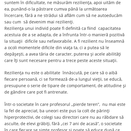
suntem în dificultate, ne măsurăm reziliența, apoi uităm de
ea, punând-o la păstrare cumva până la următoarea
încercare, fără a ne strădui să aflăm cum să ne autoeducăm
sau cum să devenim mai rezilienți.
Reziliența unui individ poate fi definită ca fiind capacitatea
acestuia de a se adapta, de a înfrunta într-o manieră pozitivă
la situații dificile sau nefavorabile. A fi rezilient nu înseamnă
a ocoli momentele dificile din viața ta, ci a putea să le
depășești, a avea tăria de caracter, puterea și acele abilități
care îți sunt necesare pentru a trece peste aceste situații.
Reziliența nu este o abilitate înnăscută, pe care să o aibă
fiecare persoană, ci se formează de-a lungul vieții, se educă,
presupune o serie de tipare de comportament, de atitudine și
de gândire care pot fi antrenate.
Într-o societate în care profesorul „pierde teren”, nu mai este
la fel de apreciat, ba uneori este pus la colt de părinți
hiperprotectivi, de colegi sau directori care nu au răbdare să
asculte, de elevi grăbiți, fără „cei 7 ani de acasă”, o societate
în care fiecare se simte profesor și poate să educe după ce