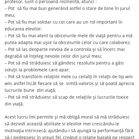
profesor, sunt o persoană rezilientă, atunci :
– Pot să fiu mai bun generând astfel o stare de bine în jurul
meu;
– Pot să fiu mai solidar cu cei care au un rol important în
educarea elevilor;
– Pot să fiu mai atent la obiceiurile mele de viață pentru a mă
putea adapta mai ușor la obiceiurile celor cu care colaborez;
– Pot să las deoparte nevoia de a controla și să încerc mai
degrabă să înțeleg nevoile celor din jurul meu;
– Pot să mă străduiesc să gândesc rezolutiv pentru a găsi
soluții la problemele care apar;
– Pot să transform relațiile mele cu ceilalți în relații de tip
win-
win
, astfel încât fiecare să se simtă valoros și să poată aprecia
lucrurile bune din viață;
– Pot să mă străduiesc să scap de relațiile și lucrurile toxice
din viață.
Acest lucru îmi permite și mă obligă moral să mă străduiesc
să dezvolt această abilitate si elevilor mei crescându-le
motivația intrinsecă, ajutându-i să ajungă la performanță fără
să-i pedepsesc în vreun fel, creând o relație bazată pe respect