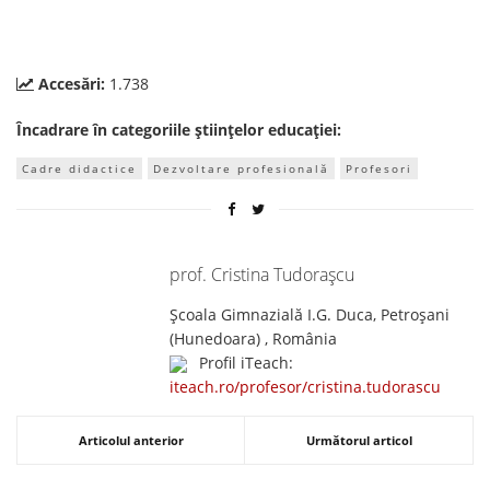
Accesări:
1.738
Încadrare în categoriile științelor educației:
Cadre didactice
Dezvoltare profesională
Profesori
prof. Cristina Tudorașcu
Școala Gimnazială I.G. Duca, Petroșani
(Hunedoara) , România
Profil iTeach:
iteach.ro/profesor/cristina.tudorascu
Articolul anterior
Următorul articol