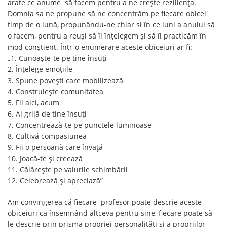
arate ce anume să facem pentru a ne crește reziliența.
Domnia sa ne propune să ne concentrăm pe fiecare obicei
timp de o lună, propunându-ne chiar si în ce luni a anului să
o facem, pentru a reuși să îl înțelegem și să îl practicăm în
mod conștient. Într-o enumerare aceste obiceiuri ar fi:
„1. Cunoaște-te pe tine însuți
2. Înțelege emoțiile
3. Spune povești care mobilizează
4. Construiește comunitatea
5. Fii aici, acum
6. Ai grijă de tine însuți
7. Concentrează-te pe punctele luminoase
8. Cultivă compasiunea
9. Fii o persoană care învață
10. Joacă-te și creează
11. Călărește pe valurile schimbării
12. Celebrează și apreciază”
Am convingerea că fiecare profesor poate descrie aceste
obiceiuri ca însemnând altceva pentru sine, fiecare poate să
le descrie prin prisma propriei personalități și a propriilor