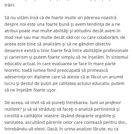
trăiri.
Să nu uităm însă că de foarte multe ori părerea noastră
despre noi este una foarte bună și avem tendința de a ne
atribui poate mai multe abilități și atitudini decât avem în
mod real sau mai multe decât văd cei cu care colaborăm, de
aceea este bine să analizăm și să ne gândim obiectiv
deoarece există o linie foarte fină între abilitățile profesionale
și carierism și putem foarte simplu să ne înșelăm. În sistemul
educativ actual, în care evaluarea se face în mare parte
teoretic, toată lumea fiind preocupată să primească
adeverințe ori diplome care să ateste că ai făcut un anumit
lucru și destul de puțin pe calitatea actului educativ, putem
să ne înșelăm foarte ușor.
De aceea, vă invit să vă puneți întrebarea:
Sunt un profesor
rezilient?
și să vă străduiți să faceți o analiză pertinentă și
cinstită a calităților voastre, lăsând deoparte orgoliile și
vanitatea, ascultând părerile celor care contează pentru dvs.,
întrebându-vă elevii. Dacă, în urma analizei făcute, eu ca