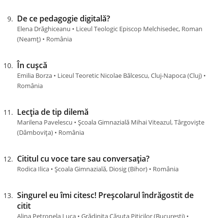
De ce pedagogie digitală?
Elena Drăghiceanu • Liceul Teologic Episcop Melchisedec, Roman
(Neamţ) • România
În cușcă
Emilia Borza • Liceul Teoretic Nicolae Bălcescu, Cluj-Napoca (Cluj) •
România
Lecția de tip dilemă
Marilena Pavelescu • Școala Gimnazială Mihai Viteazul, Târgoviște
(Dâmboviţa) • România
Cititul cu voce tare sau conversația?
Rodica Ilica • Școala Gimnazială, Diosig (Bihor) • România
Singurel eu îmi citesc! Preșcolarul îndrăgostit de
citit
Alina Petronela Luca • Grădinița Căsuța Piticilor (Bucureşti) •