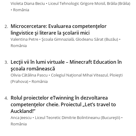
Violeta Diana Beciu • Liceul Tehnologic Grigore Moisil, Brăila (Brăila)
• România
Microcercetare: Evaluarea competențelor
lingvistice și literare la școlarii mici
Valentina Petre • Școala Gimnazială, Glodeanu Sărat (Buzău) •
România
Lecții vii în lumi virtuale – Minecraft Education în
școala românească
Olivia Cătălina Pascu • Colegiul Național Mihai Viteazul, Ploiești
(Prahova) • România
Rolul proiectelor eTwinning în dezvoltarea
competențelor cheie. Proiectul „Let’s travel to
Auckland!”
Anca Jeescu • Liceul Teoretic Dimitrie Bolintineanu (Bucureşti) •
România