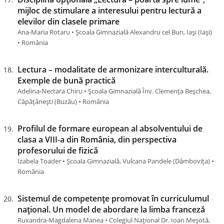
mijloc de stimulare a interesului pentru lectură a
elevilor din clasele primare
Ana-Maria Rotaru • Școala Gimnazială Alexandru cel Bun, Iași (Iaşi)
• România
Lectura – modalitate de armonizare interculturală.
Exemple de bună practică
Adelina-Nectara Chiru • Școala Gimnazială Înv. Clemența Beșchea,
Căpăţâneşti (Buzău) • România
Profilul de formare european al absolventului de
clasa a VIII-a din România, din perspectiva
profesorului de fizică
Izabela Toader • Școala Gimnazială, Vulcana Pandele (Dâmboviţa) •
România
Sistemul de competențe promovat în curriculumul
național. Un model de abordare la limba franceză
Ruxandra-Magdalena Manea • Colegiul Național Dr. Ioan Meșotă,