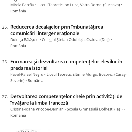
Mirela Barcău • Liceul Teoretic Ion Luca, Vatra Dornei (Suceava) •
România
Reducerea decalajelor prin îmbunatățirea
comunicării intergeneraționale
Doinița Bălășoiu • Colegiul Ștefan Odobleja, Craiova (Dolj) •
România
Formarea și dezvoltarea competențelor elevilor în
predarea istoriei
Pavel-Rafael Negru • Liceul Teoretic Eftimie Murgu, Bozovici (Caraş-
Severin) • România
Dezvoltarea competențelor cheie prin activități de
învățare la limba franceză
Cristina-Ioana Pricope-Damian • Școala Gimnazială Dolhești (Iaşi) •
România