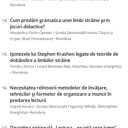
România
Cum predăm gramatica unei limbi străine prin
jocuri didactice?
Alexandru-Florin Oprean • Școala Gimnazială Horea, Cloșca și
Crișan, Brad (Hunedoara) • România
Ipotezele lui Stephen Krashen legate de teoriile de
dobândire a limbilor străine
Tünde Lőrincz • Liceul Benedek Elek, Odorheiu Secuiesc (Harghita)
• România
Necesitatea reînnoirii metodelor de învățare,
tehnicilor și formelor de organizare a muncii în
predarea lecturii
Hajnal Kovács • Școala Gimnazială Fogarasy Mihály, Gheorgheni
(Harghita) • România
Disciplina opțională „Lectura – poartă spre lume”,