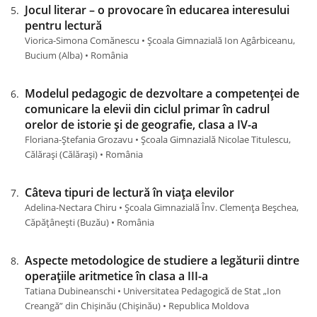
Jocul literar – o provocare în educarea interesului
pentru lectură
Viorica-Simona Comănescu • Școala Gimnazială Ion Agârbiceanu,
Bucium (Alba) • România
Modelul pedagogic de dezvoltare a competenței de
comunicare la elevii din ciclul primar în cadrul
orelor de istorie și de geografie, clasa a IV-a
Floriana-Ștefania Grozavu • Școala Gimnazială Nicolae Titulescu,
Călărași (Călărași) • România
Câteva tipuri de lectură în viața elevilor
Adelina-Nectara Chiru • Școala Gimnazială Înv. Clemența Beșchea,
Căpăţâneşti (Buzău) • România
Aspecte metodologice de studiere a legăturii dintre
operațiile aritmetice în clasa a III-a
Tatiana Dubineanschi • Universitatea Pedagogică de Stat „Ion
Creangă” din Chișinău (Chișinău) • Republica Moldova