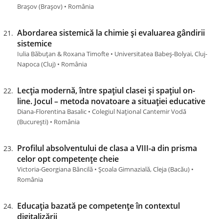
Brașov (Brașov) • România
Abordarea sistemică la chimie și evaluarea gândirii
sistemice
Iulia Băbuțan & Roxana Timofte • Universitatea Babeș-Bolyai, Cluj-
Napoca (Cluj) • România
Lecția modernă, între spațiul clasei și spațiul on-
line. Jocul – metoda novatoare a situației educative
Diana-Florentina Basalic • Colegiul Național Cantemir Vodă
(Bucureşti) • România
Profilul absolventului de clasa a VIII-a din prisma
celor opt competențe cheie
Victoria-Georgiana Băncilă • Școala Gimnazială, Cleja (Bacău) •
România
Educația bazată pe competențe în contextul
digitalizării