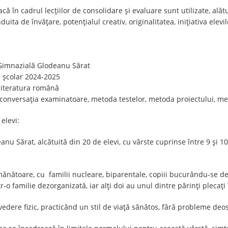
că în cadrul lecțiilor de consolidare și evaluare sunt utilizate, ală
ita de învățare, potențialul creativ, originalitatea, inițiativa elevilor
 Gimnazială Glodeanu Sărat
l școlar 2024-2025
 literatura română
conversația examinatoare, metoda testelor, metoda proiectului, met
elevi:
anu Sărat, alcătuită din 20 de elevi, cu vârste cuprinse între 9 și 10
emănătoare, cu familii nucleare, biparentale, copiii bucurându-se d
-o familie dezorganizată, iar alți doi au unul dintre părinți plecați 
vedere fizic, practicând un stil de viață sănătos, fără probleme deo