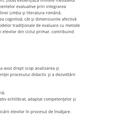
am, 2008) evidențiază limitele metodelor
umentelor evaluative prin integrarea
linei Limba și literatura română,
ea cognitivă, cât și dimensiunile afectivă
todelor tradiționale de evaluare cu metode
 elevilor din ciclul primar, contribuind
a avut drept scop analizarea și
enței procesului didactic și a dezvoltării
nă;
tiv echilibrat, adaptat competențelor și
ării elevilor în procesul de învățare.