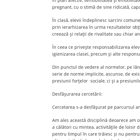
În plan afectiv, sensibilitatea și emotivi
pregnant, cu o stimă de sine ridicată, capab
În clasă, elevii îndeplinesc sarcini comun
prin ierarhizarea în urma rezultatelor obț
creează și relații de rivalitate sau chiar an
În ceea ce privește responsabilizarea elevil
igienizarea clasei, precum și alte responsa
Din punctul de vedere al normelor, pe lângă
serie de norme implicite, ascunse, de exis
presiunii forțelor sociale, ci și a presiunil
Desfășurarea cercetării:
Cercetarea s-a desfășurat pe parcursul anu
Am ales această disciplină deoarece am obs
a călători cu mintea, activitățile de loisir
pentru timpul în care trăiesc și nu pentru 