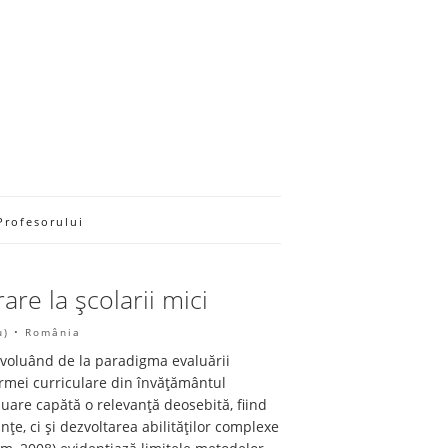
Profesorului
are la școlarii mici
u) • România
voluând de la paradigma evaluării
ormei curriculare din învățământul
uare capătă o relevanță deosebită, fiind
țe, ci și dezvoltarea abilităților complexe