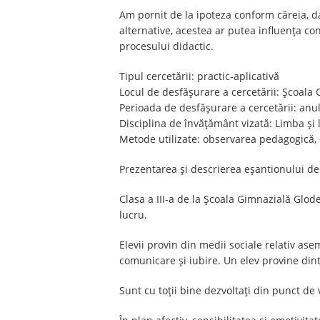
Am pornit de la ipoteza conform căreia, da
alternative, acestea ar putea influența condu
procesului didactic.
Tipul cercetării: practic-aplicativă
Locul de desfășurare a cercetării: Școala
Perioada de desfășurare a cercetării: anu
Disciplina de învățământ vizată: Limba și
Metode utilizate: observarea pedagogică, 
Prezentarea și descrierea eșantionului de 
Clasa a III-a de la Școala Gimnazială Glode
lucru.
Elevii provin din medii sociale relativ as
comunicare și iubire. Un elev provine dintr
Sunt cu toții bine dezvoltați din punct de 