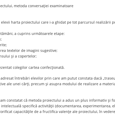
iectului, metoda conversației examinatoare
evii harta proiectului care i-a ghidat pe tot parcursul realizării pr
săptămâni, a cuprins următoarele etape:
e;
rite;
țirea textelor de imagini sugestive;
sului și a copertelor;
rezentat colegilor cartea confecționată.
dresat întrebări elevilor prin care am putut constata dacă „traseul”
tive ale unei cărți, precum și asupra modului de realizare a materiale
am constatat că metoda proiectului a adus un plus informativ și for
telectuală specifică activității (documentarea, experimentarea, ela
rificat capacitățile de a fructifica valențe ale proiectului, în vederea