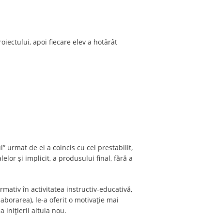
oiectului, apoi fiecare elev a hotărât
 urmat de ei a coincis cu cel prestabilit,
lor și implicit, a produsului final, fără a
mativ în activitatea instructiv-educativă,
borarea), le-a oferit o motivație mai
 inițierii altuia nou.