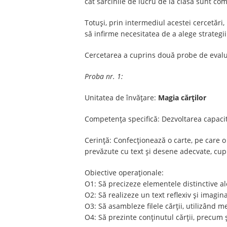
cât sarcinile de lucru de la clasă sunt comp
Totuși, prin intermediul acestei cercetări,
să infirme necesitatea de a alege strategi
Cercetarea a cuprins două probe de eval
Proba nr. 1:
Unitatea de învățare:
Magia cărților
Competența specifică: Dezvoltarea capacităț
Cerință: Confecționează o carte, pe care 
prevăzute cu text și desene adecvate, cup
Obiective operaționale:
O1: Să precizeze elementele distinctive ale 
O2: Să realizeze un text reflexiv și imagina
O3: Să asambleze filele cărții, utilizând m
O4: Să prezinte conținutul cărții, precum