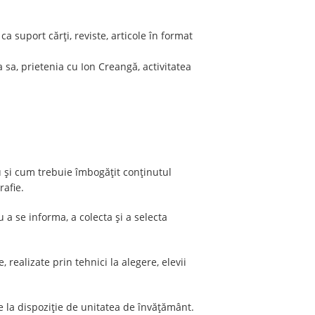
a suport cărți, reviste, articole în format
 sa, prietenia cu Ion Creangă, activitatea
u și cum trebuie îmbogățit conținutul
rafie.
 a se informa, a colecta și a selecta
realizate prin tehnici la alegere, elevii
e la dispoziție de unitatea de învățământ.