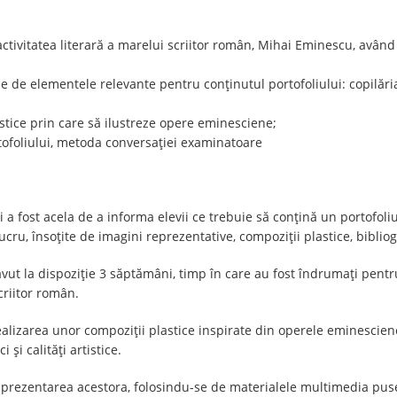
ctivitatea literară a marelui scriitor român, Mihai Eminescu, având c
ie de elementele relevante pentru conținutul portofoliului: copilăria
astice prin care să ilustreze opere eminesciene;
tofoliului, metoda conversației examinatoare
 a fost acela de a informa elevii ce trebuie să conțină un portofoli
lucru, însoțite de imagini reprezentative, compoziții plastice, bibliog
avut la dispoziție 3 săptămâni, timp în care au fost îndrumați pentru
criitor român.
alizarea unor compoziții plastice inspirate din operele eminesciene, 
 și calități artistice.
in prezentarea acestora, folosindu-se de materialele multimedia pus