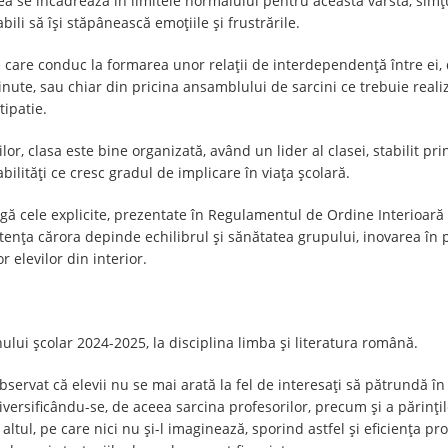
tatea se încadrează în limitele normalului pentru această vârstă, sim
ili să își stăpânească emoțiile și frustrările.
e care conduc la formarea unor relații de interdependență între ei,
inute, sau chiar din pricina ansamblului de sarcini ce trebuie reali
tipatie.
or, clasa este bine organizată, având un lider al clasei, stabilit prin
bilități ce cresc gradul de implicare în viața școlară.
 cele explicite, prezentate în Regulamentul de Ordine Interioară al șc
tența cărora depinde echilibrul și sănătatea grupului, inovarea în 
or elevilor din interior.
lui școlar 2024-2025, la disciplina limba și literatura română.
ervat că elevii nu se mai arată la fel de interesați să pătrundă în 
 diversificându-se, de aceea sarcina profesorilor, precum și a părinți
altul, pe care nici nu și-l imaginează, sporind astfel și eficiența 