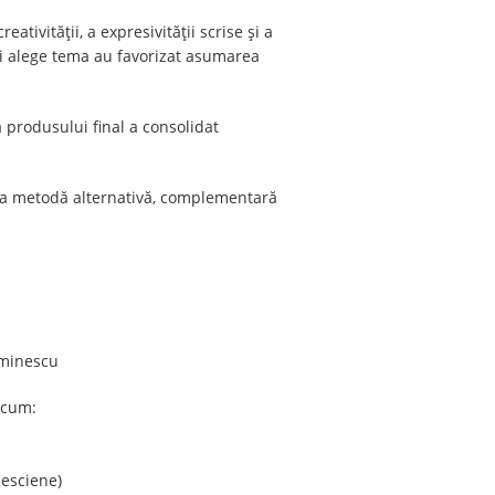
ativității, a expresivității scrise și a
a-și alege tema au favorizat asumarea
a produsului final a consolidat
t ca metodă alternativă, complementară
Eminescu
ecum:
nesciene)