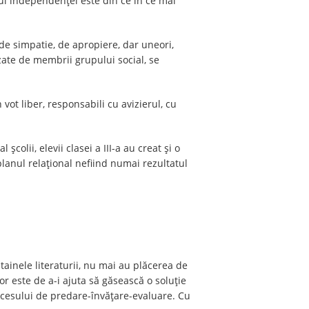
țul independenței este din ce în ce mai
 de simpatie, de apropiere, dar uneori,
zate de membrii grupului social, se
 vot liber, responsabili cu avizierul, cu
olii, elevii clasei a III-a au creat și o
planul relațional nefiind numai rezultatul
tainele literaturii, nu mai au plăcerea de
lor este de a-i ajuta să găsească o soluție
procesului de predare-învățare-evaluare. Cu