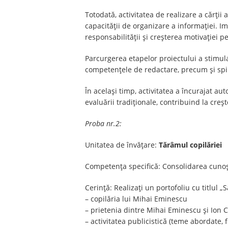
Totodată, activitatea de realizare a cărții 
capacității de organizare a informației. Im
responsabilității și creșterea motivației p
Parcurgerea etapelor proiectului a stimulat
competențele de redactare, precum și spiri
În același timp, activitatea a încurajat a
evaluării tradiționale, contribuind la creșt
Proba nr.2:
Unitatea de învățare:
Tărâmul copilăriei
Competența specifică: Consolidarea cunoșt
Cerință: Realizați un portofoliu cu titlul
– copilăria lui Mihai Eminescu
– prietenia dintre Mihai Eminescu și Ion 
– activitatea publicistică (teme abordate,