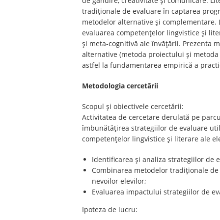
de gândire, creativitate și comunicare. Li
tradiționale de evaluare în captarea progre
metodelor alternative și complementare. La
evaluarea competențelor lingvistice și lite
și meta-cognitivă ale învățării. Prezenta
alternative (metoda proiectului și metoda p
astfel la fundamentarea empirică a practic
Metodologia cercetării
Scopul și obiectivele cercetării:
Activitatea de cercetare derulată pe parc
îmbunătățirea strategiilor de evaluare util
competențelor lingvistice și literare ale ele
Identificarea și analiza strategiilor de
Combinarea metodelor tradiționale de e
nevoilor elevilor;
Evaluarea impactului strategiilor de ev
Ipoteza de lucru: