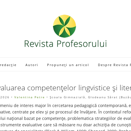
 redacție
Autori
Propuneți un articol
Despre Revista 
luarea competențelor lingvistice și liter
 2026
•
Valentina Petre
• Școala Gimnazială, Glodeanu Sărat (Buză
omeniu de interes major în cercetarea pedagogică contemporană, e
tive, centrate pe elev și pe procesul de învățare. În contextul ref
ui național bazat pe competențe, problematica strategiilor de eval
nstrumente evaluative care să măsoare nu doar achiziția de cunoștin