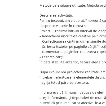
Metode de evaluare utilizate: Metoda pro
Descrierea activității:
Pentru început, am elaborat, împreună cu el
despre ce va scrie în cartea sa.
Proiectul, realizat într-un interval de 2 
– Redactarea unor texte creative pe ciorn
– Confecționarea cărții în dimensiunile do
– Scrierea textelor pe paginile cărții, înso
– Numerotarea paginilor, realizarea cuprin
– Legarea cărții;
În data stabilită anterior, fiecare elev a p
După expunerea proiectelor realizate, am a
întrebări referitoare la elementele distinc
neglija totuși părerea acestora.
În urma evaluării muncii depuse de elevi, 
aceștia formându-și deprinderi de muncă in
puternică prin implicarea afectivă, le-a valo