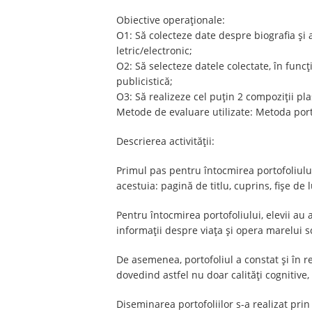
Obiective operaționale:
O1: Să colecteze date despre biografia și a
letric/electronic;
O2: Să selecteze datele colectate, în funcț
publicistică;
O3: Să realizeze cel puțin 2 compoziții pl
Metode de evaluare utilizate: Metoda por
Descrierea activității:
Primul pas pentru întocmirea portofoliului
acestuia: pagină de titlu, cuprins, fișe de 
Pentru întocmirea portofoliului, elevii au 
informații despre viața și opera marelui s
De asemenea, portofoliul a constat și în re
dovedind astfel nu doar calități cognitive, ci
Diseminarea portofoliilor s-a realizat pr