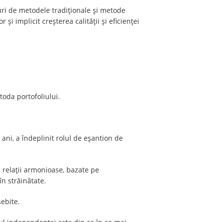
turi de metodele tradiționale și metode
 și implicit creșterea calității și eficienței
oda portofoliului.
 ani, a îndeplinit rolul de eșantion de
e relații armonioase, bazate pe
în străinătate.
sebite.