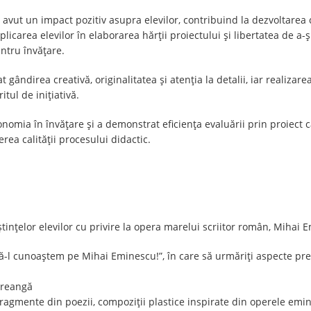
a avut un impact pozitiv asupra elevilor, contribuind la dezvoltarea cre
plicarea elevilor în elaborarea hărții proiectului și libertatea de 
entru învățare.
 gândirea creativă, originalitatea și atenția la detalii, iar realizare
tul de inițiativă.
utonomia în învățare și a demonstrat eficiența evaluării prin proiec
erea calității procesului didactic.
ințelor elevilor cu privire la opera marelui scriitor român, Mihai 
 „Să-l cunoaștem pe Mihai Eminescu!”, în care să urmăriți aspecte pr
Creangă
 fragmente din poezii, compoziții plastice inspirate din operele emi