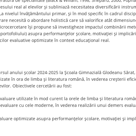
teratura de specialitate (Black & Wiliam, 1998; Shepard, 2000; Poph
sului real al elevilor și subliniază necesitatea diversificării instr
 nivelul învățământului primar, și în mod specific în cadrul discip
rare necesită o abordare holistică care să valorifice atât dimensiun
 microcercetare își propune să investigheze impactul combinării me
ortofoliului) asupra performanțelor școlare, motivației și implicării
ilor evaluative optimizate în context educațional real.
ursul anului școlar 2024-2025 la Școala Gimnazială Glodeanu Sărat, 
izate în ora de limba și literatura română, în vederea creșterii efici
vilor. Obiectivele cercetării au fost:
 evaluare utilizate în mod curent la orele de limba și literatura româ
valuare cu cele moderne, în vederea realizării unui demers evalua
aluare optimizate asupra performanțelor școlare, motivației și implic