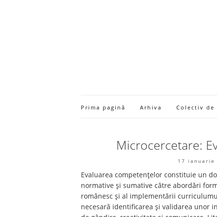
Prima pagină
Arhiva
Colectiv de
Microcercetare: Eva
17 ianuarie
Evaluarea competențelor constituie un d
normative și sumative către abordări forma
românesc și al implementării curriculumul
necesară identificarea și validarea unor i