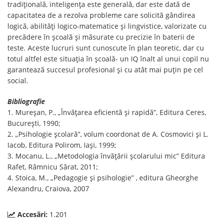
tradițională, inteligența este generală, dar este dată de
capacitatea de a rezolva probleme care solicită gândirea
logică, abilități logico-matematice și lingvistice, valorizate cu
precădere în școală și măsurate cu precizie în baterii de
teste. Aceste lucruri sunt cunoscute în plan teoretic, dar cu
totul altfel este situația în școală- un IQ înalt al unui copil nu
garantează succesul profesional și cu atât mai puțin pe cel
social.
Bibliografie
1. Mureșan, P., „Învățarea eficientă și rapidă”, Editura Ceres,
București, 1990;
2. „Psihologie școlară”, volum coordonat de A. Cosmovici și L.
Iacob, Editura Polirom, Iași, 1999;
3. Mocanu, L., „Metodologia învățării școlarului mic” Editura
Rafet, Râmnicu Sărat, 2011;
4. Stoica, M., „Pedagogie și psihologie” , editura Gheorghe
Alexandru, Craiova, 2007
Accesări:
1.201