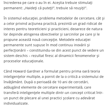
încrederea pe care o au în ei. Aceștia trebuie stimulați
permanent: „Haideți că puteți!”, trebuie să reușiți!”.
În sistemul educației, problema metodelor de cercetare, cât și
a celor privind acțiunea practică, prezintă un grad ridicat de
interes pentru teoreticieni și practicieni, deoarece de natura
lor depinde atingerea obiectivelor și sarcinilor pe care și le
propune această nouă concepție. Metodele educației
permanente sunt supuse în mod continuu inovării și
perfecționării – constituindu-se din acest punct de vedere un
sistem deschis – rezultat firesc al dinamicii fenomenelor și
proceselor educaționale.
Când Howard Gardner a formulat pentru prima oară teoria
inteligențelor multiple, a pornit de la o critică a sistemului de
învățământ. După o perioadă de 10 ani de cercetări,
adăugând elemente de cercetare experimentală, care
transferă inteligențele multiple dintr-un concept criticat într-
un punct de plecare al unei practici școlare cu adevărat
individualizate.