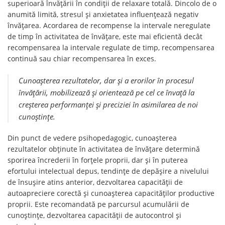
superioară învățării în condiții de relaxare totală. Dincolo de o
anumită limită, stresul și anxietatea influențează negativ
învățarea. Acordarea de recompense la intervale neregulate
de timp în activitatea de învățare, este mai eficientă decât
recompensarea la intervale regulate de timp, recompensarea
continuă sau chiar recompensarea în exces.
Cunoașterea rezultatelor, dar și a erorilor în procesul
învățării, mobilizează și orientează pe cel ce învață la
creșterea performanței și preciziei în asimilarea de noi
cunoștințe.
Din punct de vedere psihopedagogic, cunoașterea
rezultatelor obținute în activitatea de învățare determină
sporirea încrederii în forțele proprii, dar și în puterea
efortului intelectual depus, tendințe de depășire a nivelului
de însușire atins anterior, dezvoltarea capacității de
autoapreciere corectă și cunoașterea capacităților productive
proprii. Este recomandată pe parcursul acumulării de
cunoștințe, dezvoltarea capacității de autocontrol și