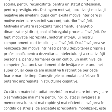
socială, pentru recunoștință, pentru un statut profesional,
pentru prestigiu, etc. Distingem motivații pozitive și motivații
negative ale învățării, după cum există motive interioare și
motive exterioare sarcinii sau conținuturilor învățării.
Motivația învățării reprezintă fundamentul energetic-
dinamizator și direcțional al întregului proces al învățării. De
fapt, motivația reprezintă „motorul” întregului nostru
comportament, deci implicit și al învățării. Dacă învățarea se
realizează din motive intrinseci pentru dezvoltarea proprie și
profesională, pentru dezvoltarea intelectului și a creativității
personale, pentru formarea ca om cult cu un înalt nivel de
competență, atunci, randamentul de învățare este unul net
superior, iar ceea ce am însușit va fi reținut pe perioade
foarte mari de timp. Cunoștințele acumulate astfel, vor fi
puternic impregnate în structurile cognitive.
Cu cât un material studiat prezintă un mai mare interes și are
o semnificație mai mare pentru noi, cu atât și învățarea și
memorarea lui sunt mai rapide și mai eficiente. Învățarea în
condiții de stres și de anxietate (precipitare, mobilizare), este