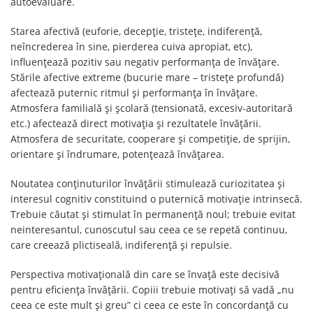
autoevaluare.
Starea afectivă (euforie, decepție, tristețe, indiferență,
neîncrederea în sine, pierderea cuiva apropiat, etc),
influențează pozitiv sau negativ performanța de învățare.
Stările afective extreme (bucurie mare – tristețe profundă)
afectează puternic ritmul și performanța în învățare.
Atmosfera familială și școlară (tensionată, excesiv-autoritară
etc.) afectează direct motivația și rezultatele învățării.
Atmosfera de securitate, cooperare și competiție, de sprijin,
orientare și îndrumare, potențează învățarea.
Noutatea conținuturilor învățării stimulează curiozitatea și
interesul cognitiv constituind o puternică motivație intrinsecă.
Trebuie căutat și stimulat în permanență noul; trebuie evitat
neinteresantul, cunoscutul sau ceea ce se repetă continuu,
care creează plictiseală, indiferență și repulsie.
Perspectiva motivațională din care se învață este decisivă
pentru eficiența învățării. Copiii trebuie motivați să vadă „nu
ceea ce este mult și greu” ci ceea ce este în concordanță cu