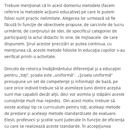
Trebuie menționat că în acest domeniu metodele (facem
referire la metodele acțiunii educative) pe care le putem
folosi sunt practic nelimitate. Alegerea lor urmează să fie
făcută în funcție de obiectivele propuse, de sarcinile de lucru
urmărite, de conținutul de idei, de specificul categoriei de
participanți la actul didactic în sine, de mijloacele de care
dispunem. Șirul acestor precizări ar putea continua, cu
mențiunea că, aceste metode folosite în educația copiilor s-au
verificat printr-o activitate.
Dincolo de retorica învățământului diferențiat și a educației
pentru „toți”, școala este „uniformă”. „Școala uniformă”
presupune un set de competențe și informații de bază, pe
care orice individ trebuie să le asimileze (unii dintre aceștia
sunt mai capabili decât alții, deci vor asimila și stăpâni aceste
cunoștințe mult mai repede). Din acest motiv, trebuie să
existe același tip ce curriculum pentru toți, aceleași metode
de predare și aceleași metode standardizate de evaluare.
Elevii, profesorii și școlile sunt judecate în funcție de eficiența
cu care se realizează aceste standarde. În accepțiunea