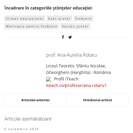
Încadrare în categoriile științelor educației:
Climat educațional
Eșec școlar
Învățare
Motivația pentru învățare
Succes școlar
prof. Ana-Aurelia Rotaru
Liceul Teoretic Sfântu Nicolae,
Gheorgheni (Harghita) , România
Profil iTeach:
iteach.ro/profesor/ana.rotaru1
Articolul anterior
Următorul articol
Articole asemănătoare
6 noiembrie 2025