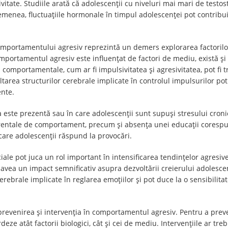
tate. Studiile arată că adolescenții cu niveluri mai mari de testo
emenea, fluctuațiile hormonale în timpul adolescenței pot contribui l
comportamentului agresiv reprezintă un demers explorarea factorilor g
omportamentul agresiv este influențat de factori de mediu, există ș
omportamentale, cum ar fi impulsivitatea și agresivitatea, pot fi t
tarea structurilor cerebrale implicate în controlul impulsurilor pot
nte.
ța este prezentă sau în care adolescenții sunt supuși stresului croni
ntale de comportament, precum și absența unei educații corespunz
 care adolescenții răspund la provocări.
iale pot juca un rol important în intensificarea tendințelor agresiv
ot avea un impact semnificativ asupra dezvoltării creierului adoles
rebrale implicate în reglarea emoțiilor și pot duce la o sensibilitat
 prevenirea și intervenția în comportamentul agresiv. Pentru a preve
deze atât factorii biologici, cât și cei de mediu. Intervențiile ar t