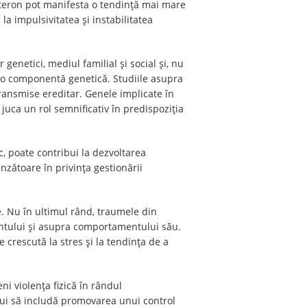
steron pot manifesta o tendință mai mare
a impulsivitatea și instabilitatea
enetici, mediul familial și social și, nu
i o componentă genetică. Studiile asupra
ransmise ereditar. Genele implicate în
 juca un rol semnificativ în predispoziția
c, poate contribui la dezvoltarea
ătoare în privința gestionării
e. Nu în ultimul rând, traumele din
centului și asupra comportamentului său.
e crescută la stres și la tendința de a
ni violența fizică în rândul
rebui să includă promovarea unui control