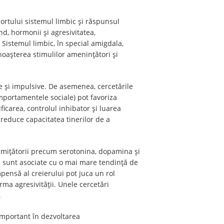
ortului sistemul limbic și răspunsul
nd, hormonii și agresivitatea,
Sistemul limbic, în special amigdala,
noașterea stimulilor amenințători și
se și impulsive. De asemenea, cercetările
omportamentele sociale) pot favoriza
ficarea, controlul inhibator și luarea
e reduce capacitatea tinerilor de a
smițătorii precum serotonina, dopamina și
 sunt asociate cu o mai mare tendință de
ensă al creierului pot juca un rol
ma agresivității. Unele cercetări
.
important în dezvoltarea