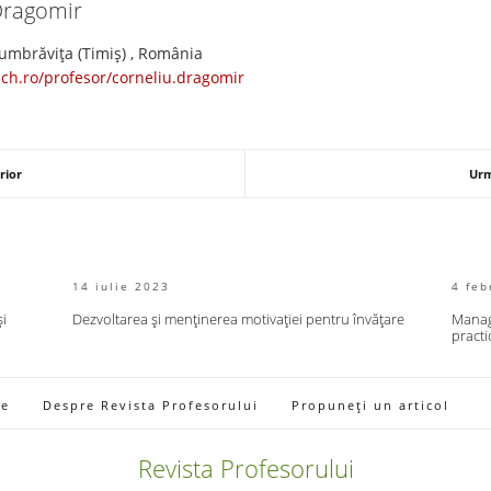
Dragomir
umbrăvița (Timiş) , România
ach.ro/profesor/corneliu.dragomir
rior
Urm
14 iulie 2023
4 feb
și
Dezvoltarea și menținerea motivației pentru învățare
Manage
practi
ie
Despre Revista Profesorului
Propuneți un articol
Revista Profesorului