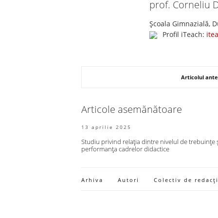
prof. Corneliu 
Școala Gimnazială, D
Profil iTeach:
ite
Articolul ante
Articole asemănătoare
13 aprilie 2025
Studiu privind relația dintre nivelul de trebuințe 
performanța cadrelor didactice
Arhiva
Autori
Colectiv de redacț