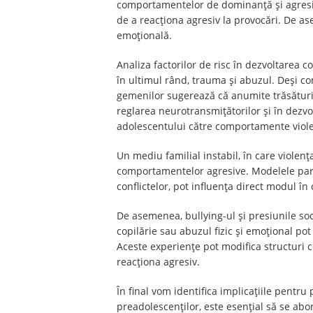
comportamentelor de dominanță și agresivi
de a reacționa agresiv la provocări. De as
emoțională.
Analiza factorilor de risc în dezvoltarea 
în ultimul rând, trauma și abuzul. Deși c
gemenilor sugerează că anumite trăsături c
reglarea neurotransmițătorilor și în dezvol
adolescentului către comportamente viole
Un mediu familial instabil, în care violen
comportamentelor agresive. Modelele pare
conflictelor, pot influența direct modul în
De asemenea, bullying-ul și presiunile soc
copilărie sau abuzul fizic și emoțional p
Aceste experiențe pot modifica structuri ce
reacționa agresiv.
În final vom identifica implicațiile pentru
preadolescenților, este esențial să se abor