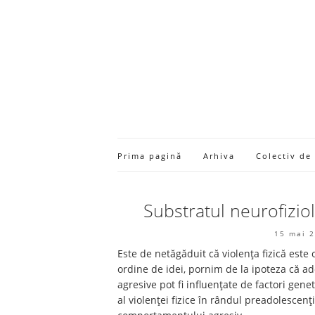
Prima pagină
Arhiva
Colectiv de
Substratul neurofizio
15 mai 
Este de netăgăduit că violența fizică est
ordine de idei, pornim de la ipoteza că a
agresive pot fi influențate de factori gen
al violenței fizice în rândul preadolescen