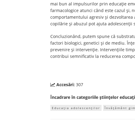
mai bun al impulsurilor prin educație emoț
farmacologice atunci când este cazul și, 
comportamentului agresiv și dezvoltarea ab
copilărie și abuzul pot ajuta adolescenți
Concluzionând, putem spune că substratul n
factori biologici, genetici și de mediu. Î
prevenire și intervenție. Intervențiile tim
contribui semnificativ la reducerea compor
Accesări:
307
Încadrare în categoriile științelor educați
Educația adolescenților
Învățământ gim