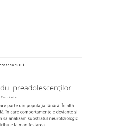
Profesorului
ndul preadolescenților
• România
re parte din populația tânără. În altă
dă, în care comportamentele deviante și
em să analizăm substratul neurofiziologic
ntribuie la manifestarea