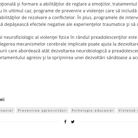
ională și formare a abilităților de reglare a emoțiilor, tratamentul
nu în ultimul caz, programe de prevenire a violenței care să includ
ilităților de rezolvare a conflictelor. În plus, programele de inte
i să depășească efectele negative ale experiențelor traumatice și 
eurofiziologic al violenței fizice în rândul preadolescenților este
nțelegerea mecanismelor cerebrale implicate poate ajuta la dezvoltar
purii care abordează atât dezvoltarea neurobiologică a preadolescenț
tamentului agresiv și la sprijinirea unei dezvoltări sănătoase a ac
ei:
nazial
Prevenirea agresivității
Psihologia educației
Violență 