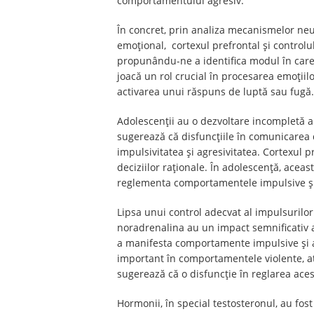
comportamentului agresiv.
În concret, prin analiza mecanismelor neu
emoțional, cortexul prefrontal și controlul
propunându-ne a identifica modul în care 
joacă un rol crucial în procesarea emoții
activarea unui răspuns de luptă sau fugă.
Adolescenții au o dezvoltare incompletă a 
sugerează că disfuncțiile în comunicarea d
impulsivitatea și agresivitatea. Cortexul p
deciziilor raționale. În adolescență, aceas
reglementa comportamentele impulsive și d
Lipsa unui control adecvat al impulsuril
noradrenalina au un impact semnificativ 
a manifesta comportamente impulsive și a
important în comportamentele violente, at
sugerează că o disfuncție în reglarea ace
Hormonii, în special testosteronul, au fos