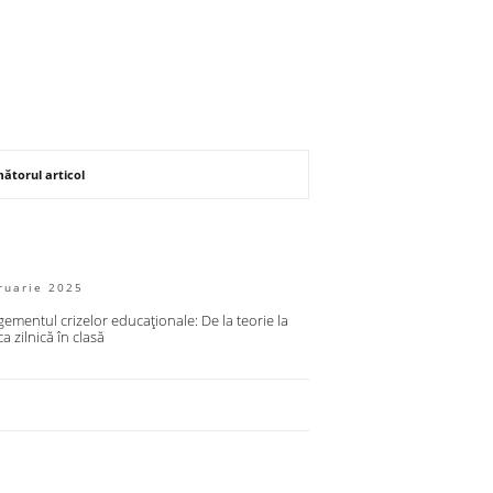
ătorul articol
ruarie 2025
mentul crizelor educaționale: De la teorie la
ca zilnică în clasă