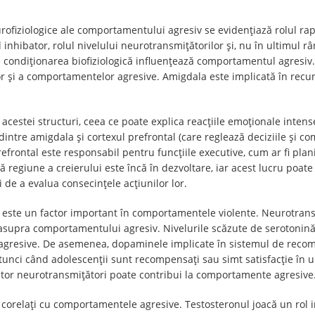
rofiziologice ale comportamentului agresiv se evidențiază rolul rap
 inhibator, rolul nivelului neurotransmițătorilor și, nu în ultimul râ
condiționarea biofiziologică influențează comportamentul agresiv. 
lor și a comportamentelor agresive. Amigdala este implicată în recu
acestei structuri, ceea ce poate explica reacțiile emoționale inten
intre amigdala și cortexul prefrontal (care reglează deciziile și c
refrontal este responsabil pentru funcțiile executive, cum ar fi plani
tă regiune a creierului este încă în dezvoltare, iar acest lucru poat
e a evalua consecințele acțiunilor lor.
or este un factor important în comportamentele violente. Neurotran
asupra comportamentului agresiv. Nivelurile scăzute de serotonină
gresive. De asemenea, dopaminele implicate în sistemul de recomp
unci când adolescenții sunt recompensați sau simt satisfacție în ur
stor neurotransmițători poate contribui la comportamente agresive
t corelați cu comportamentele agresive. Testosteronul joacă un rol 