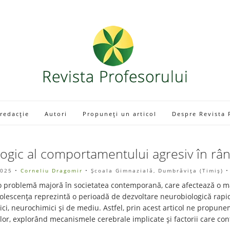
 redacție
Autori
Propuneți un articol
Despre Revista 
logic al comportamentului agresiv în râ
2025
•
Corneliu Dragomir
• Școala Gimnazială, Dumbrăvița (Timiş) 
e o problemă majoră în societatea contemporană, care afectează o ma
dolescența reprezintă o perioadă de dezvoltare neurobiologică rapi
etici, neurochimici și de mediu. Astfel, prin acest articol ne propun
ților, explorând mecanismele cerebrale implicate și factorii care co