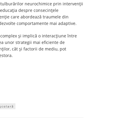
 tulburărilor neurochimice prin intervenții
ă educația despre consecințele
rvenție care abordează traumele din
să dezvolte comportamente mai adaptive.
 complex și implică o interacțiune între
ea unor strategii mai eficiente de
ilor, cât și factorii de mediu, pot
estora.
școlară