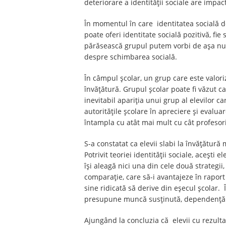
deteriorare a identităţii sociale are impac
În momentul în care identitatea socială de
poate oferi identitate socială pozitivă, fi
părăsească grupul putem vorbi de aşa numi
despre schimbarea socială.
În câmpul şcolar, un grup care este valoriz
învăţătură. Grupul şcolar poate fi văzut ca
inevitabil apariţia unui grup al elevilor c
autorităţile şcolare în apreciere şi evalu
întampla cu atât mai mult cu cât profesorii
S-a constatat ca elevii slabi la învăţătură
Potrivit teoriei identităţii sociale, aceşti 
îşi aleagă nici una din cele două strategi
comparaţie, care să-i avantajeze în raport c
sine ridicată să derive din eşecul şcolar. Î
presupune muncă susţinută, dependenţă de p
Ajungând la concluzia că elevii cu rezulta