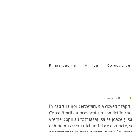
Prima pagină
Arhiva
Colectiv de
7 iunie 2020
•
E
În cadrul unor cercetări, s-a dovedit faptu
Cercetătorii au provocat un conflict în ca
vreme, copii au fost lăsați să se joace și
echipe nu aveau nici un fel de contacte, 