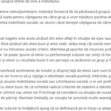
t asupra stimei de sine a individului.
vine nemulţumitoare, individul încearcă fie să părăsească grupul, p
e să lupte pentru câştigarea de către grup a unor trăsături pozitive.
ta mobilitate socială; iar atunci când doreşte câştigarea de către 
at negativ este acela alcătuit din elevi aflaţi în situaţie de eşec s
 fiind alcătuit din elevi buni şi elevi slabi. Atâta timp cât există n
are nu întrunesc aceste criterii. Mărimea grupurilor de insucces şcola
are. Se poate spune că elevii cu performanţe scăzute vor simţi că f
 şi elevii cu rezultate bune îi vor percepe ca alcătuind un grup şi î
 manifestă sentimente de invidie şi dispreţ faţă de elevii care sunt b
elevi vor încerca să-şi câştige o identitate socială pozitivă, întărindu
i, şi anume mobilitatea socială sau schimbarea socială, ci ei vor pr
u elevii buni, fie că schimbă radical criteriile de stabilire a identit
n ultimul caz, elevii vor fi înclinaţi să considere ca situaţia de suc
ărinţi, libertate limitată), iar situaţia lor prezintă multe avantaj
te scăzute la învăţătură ajung să se definească pe ei înşişi ca adep