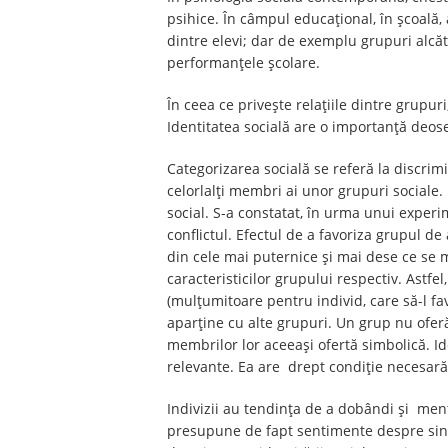
psihice. În câmpul educaţional, în şcoală,
dintre elevi; dar de exemplu grupuri alcătui
performanţele şcolare.
În ceea ce priveşte relaţiile dintre grupur
Identitatea socială are o importanţă deose
Categorizarea socială se referă la discri
celorlalţi membri ai unor grupuri sociale.
social. S-a constatat, în urma unui experi
conflictul. Efectul de a favoriza grupul de
din cele mai puternice şi mai dese ce se ma
caracteristicilor grupului respectiv. Astfe
(mulţumitoare pentru individ, care să-l f
aparţine cu alte grupuri. Un grup nu oferă 
membrilor lor aceeaşi ofertă simbolică. Id
relevante. Ea are drept condiţie necesară
Indivizii au tendinţa de a dobândi şi menţ
presupune de fapt sentimente despre sine ş