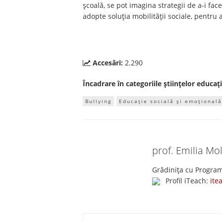
şcoală, se pot imagina strategii de a-i fac
adopte soluţia mobilităţii sociale, pentru a
Accesări:
2.290
Încadrare în categoriile științelor educați
Bullying
Educație socială și emoțională
prof. Emilia M
Grădinița cu Program
Profil iTeach:
ite