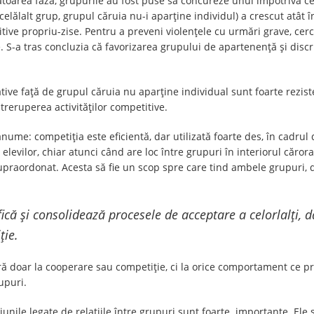
oarea fază, grupurile au fost puse să concureze unul împotriva celuil
 (celălalt grup, grupul căruia nu-i aparține individul) a crescut atâ
itive propriu-zise. Pentru a preveni violențele cu urmări grave, cer
e. S-a tras concluzia că favorizarea grupului de apartenență și dis
ative faţă de grupul căruia nu aparține individual sunt foarte rezis
treruperea activităților competitive.
nume: competiția este eficientă, dar utilizată foarte des, în cadru
 elevilor, chiar atunci când are loc între grupuri în interiorul căror
upraordonat. Acesta să fie un scop spre care tind ambele grupuri, d
că şi consolidează procesele de acceptare a celorlalţi, 
ţie.
ă doar la cooperare sau competiţie, ci la orice comportament ce p
upuri.
unile legate de relaţiile între grupuri sunt foarte importante. Ele 