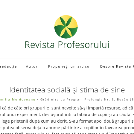
 redacție
Autori
Propuneți un articol
Despre Revista 
Identitatea socială și stima de sine
milia Moldoveanu
• Grădinița cu Program Prelungit Nr. 3, Buzău (
l că de câte ori grupurile sunt nevoite să-și împartă resurse, adică 
drul unui experiment, desfășurat într-o tabăra de copii și au căutat
 să lege prietenii după cum au dorit. S-au format apoi două grupuri 
se putea observa deja o anume părtinire a copiilor în favoarea pro