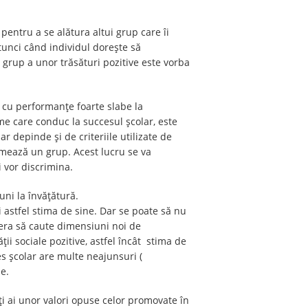
entru a se alătura altui grup care îi
Atunci când individul doreşte să
grup a unor trăsături pozitive este vorba
au cu performanţe foarte slabe la
orme care conduc la succesul şcolar, este
r depinde şi de criteriile utilizate de
ormează un grup. Acest lucru se va
i vor discrimina.
uni la învăţătură.
-şi astfel stima de sine. Dar se poate să nu
efera să caute dimensiuni noi de
ăţii sociale pozitive, astfel încât stima de
ees şcolar are multe neajunsuri (
e.
ţi ai unor valori opuse celor promovate în