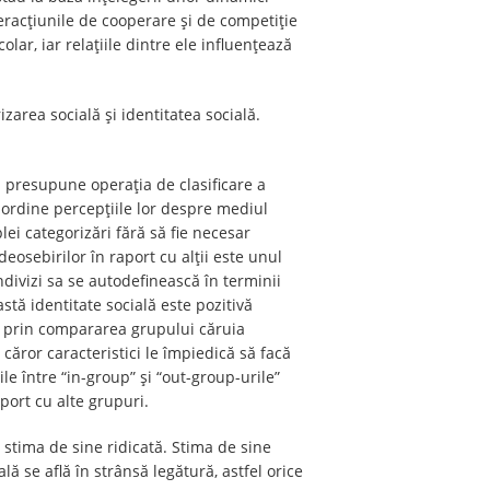
teracţiunile de cooperare şi de competiţie
lar, iar relaţiile dintre ele influenţează
zarea socială şi identitatea socială.
a presupune operaţia de clasificare a
 ordine percepţiile lor despre mediul
ei categorizări fără să fie necesar
eosebirilor în raport cu alţii este unul
ndivizi sa se autodefinească în terminii
stă identitate socială este pozitivă
te prin compararea grupului căruia
căror caracteristici le împiedică să facă
e între “in-group” şi “out-group-urile”
port cu alte grupuri.
 stima de sine ridicată. Stima de sine
ă se află în strânsă legătură, astfel orice