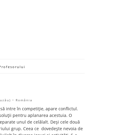
Profesorului
Buzău) • România
să intre în competiție, apare conflictul.
 soluții pentru aplanarea acestuia. O
separate unul de celălalt. Deși cele două
priului grup. Ceea ce dovedește nevoia de