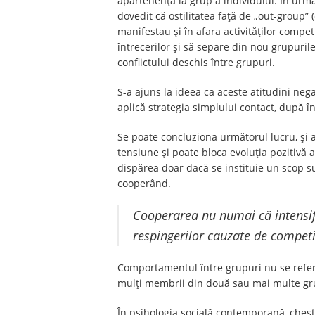
apartenență la grup a individului. În următ
dovedit că ostilitatea față de „out-group”
manifestau și în afara activităților compet
întrecerilor și să separe din nou grupuril
conflictului deschis între grupuri.
S-a ajuns la ideea ca aceste atitudini neg
aplică strategia simplului contact, după în
Se poate concluziona următorul lucru, şi a
tensiune şi poate bloca evoluţia pozitivă a
dispărea doar dacă se instituie un scop s
cooperând.
Cooperarea nu numai că intensifi
respingerilor cauzate de competi
Comportamentul între grupuri nu se refer
mulţi membrii din două sau mai multe gr
În psihologia socială contemporană, chesti