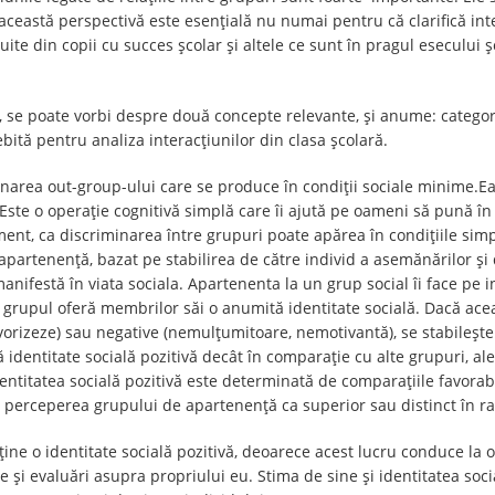
 această perspectivă este esenţială nu numai pentru că clarifică in
te din copii cu succes şcolar şi altele ce sunt în pragul esecului şco
i, se poate vorbi despre două concepte relevante, şi anume: categori
bită pentru analiza interacţiunilor din clasa şcolară.
minarea out-group-ului care se produce în condiţii sociale minime.E
 Este o operaţie cognitivă simplă care îi ajută pe oameni să pună în
ment, ca discriminarea între grupuri poate apărea în condiţiile simpl
 apartenenţă, bazat pe stabilirea de către individ a asemănărilor şi d
nifestă în viata sociala. Apartenenta la un grup social îi face pe i
l, grupul oferă membrilor săi o anumită identitate socială. Dacă acea
avorizeze) sau negative (nemulţumitoare, nemotivantă), se stabileş
identitate socială pozitivă decât în comparaţie cu alte grupuri, ale 
entitatea socială pozitivă este determinată de comparaţiile favorabil
 perceperea grupului de apartenenţă ca superior sau distinct în ra
ine o identitate socială pozitivă, deoarece acest lucru conduce la o
i evaluări asupra propriului eu. Stima de sine şi identitatea social