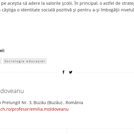
e pe aceştia să adere la valorile şcolii. În principal, o astfel de st
 câştiga o identitate socială pozitivă şi pentru a-şi îmbogăţii nivelu
ei:
Sociologia educației
oldoveanu
 Prelungit Nr. 3, Buzău (Buzău) , România
ach.ro/profesor/emilia.moldoveanu