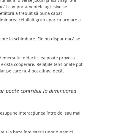
alt în diverse jocuri și activități. S-a
t încât comportamentele agresive se
cetătorii a trebuit să pună capăt
criminarea celuilalt grup apar ca urmare a
tente la schimbare. Ele nu dispar dacă se
l demersului didactic, ea poate provoca
a exista cooperare. Relaţiile tensionate pot
ar pe care nu-l pot atinge decât
dar poate contribui la diminuarea
resupune interacţiunea între doi sau mai
stau la baza înţelegerii unor dinamici