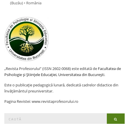
(Buzău) • România
„Revista Profesorului” (ISSN 2602-0068) este editată de
Facultatea de
Psihologie și Științele Educației, Universitatea din București
.
Este o publicație pedagogică lunară, dedicată cadrelor didactice din
învățământul preuniversitar.
Pagina Revistei: www.revistaprofesorului.ro
Search
Searc
for: