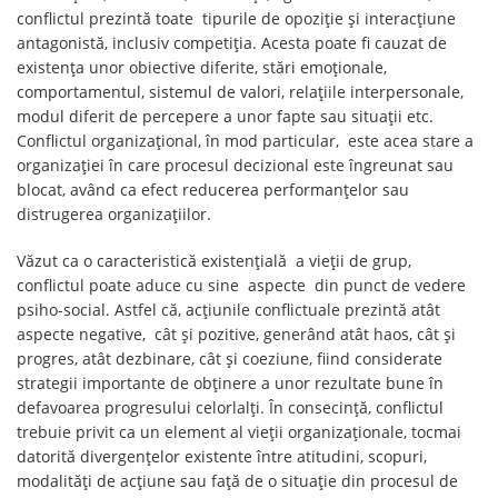
conflictul prezintă toate tipurile de opoziție și interacțiune
antagonistă, inclusiv competiția. Acesta poate fi cauzat de
existența unor obiective diferite, stări emoționale,
comportamentul, sistemul de valori, relațiile interpersonale,
modul diferit de percepere a unor fapte sau situații etc.
Conflictul organizațional, în mod particular, este acea stare a
organizației în care procesul decizional este îngreunat sau
blocat, având ca efect reducerea performanțelor sau
distrugerea organizațiilor.
Văzut ca o caracteristică existențială a vieții de grup,
conflictul poate aduce cu sine aspecte din punct de vedere
psiho-social. Astfel că, acțiunile conflictuale prezintă atât
aspecte negative, cât și pozitive, generând atât haos, cât și
progres, atât dezbinare, cât și coeziune, fiind considerate
strategii importante de obținere a unor rezultate bune în
defavoarea progresului celorlalți. În consecință, conflictul
trebuie privit ca un element al vieții organizaționale, tocmai
datorită divergențelor existente între atitudini, scopuri,
modalități de acțiune sau față de o situație din procesul de