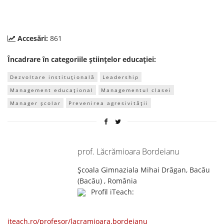
Accesări:
861
Încadrare în categoriile științelor educației:
Dezvoltare instituțională
Leadership
Management educațional
Managementul clasei
Manager școlar
Prevenirea agresivității
prof. Lăcrămioara Bordeianu
Școala Gimnaziala Mihai Drăgan, Bacău
(Bacău) , România
Profil iTeach:
iteach.ro/profesor/lacramioara.bordeianu