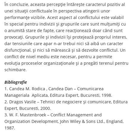
În concluzie, aceasta percepție întărește caracterul pozitiv al
unei situații conflictuale în perspectiva atingerii unor
performanțe vizibile. Acest aspect al conflictului este valabil
în special pentru indivizii și grupurile care sunt mulțumiți cu
o anumită stare de fapte, care reacționează doar când sunt
provocați. Grupurile și indivizii își protejează propriul interes,
dar tensiunile care apar n-ar trebui nici să aibă un caracter
disfuncțional, și nici să mărească și să dezvolte conflictul. Un
conflict de nivel mediu este necesar, pentru a permite
evoluția proceselor organizaționale și a pregăti terenul pentru
schimbare.
Bibliografie
1. Candea M. Rodica , Candea Dan – Comunicarea
Manageriala Aplicata, Editura Expert, Bucuresti, 1998.
2. Dragos Vasile – Tehnici de negociere și comunicare, Editura
Expert, Bucuresti, 2000.
3. W. F. Mastenbroek – Conflict Management and
Organization Development, John Wiley & Sons Ltd., England,
1987.