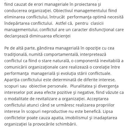
fiind cauzat de erori manageriale în proiectarea și
conducerea organizației. Obiectivul managementului fiind
eliminarea conflictului, întrucât performanța optimă necesită
îndepărtarea conflictului. Astfel că, pentru clasicii
managementului, conflictul are un caracter disfuncțional care
declanșează diminuarea eficienței
Pe de altă parte, gândirea managerială în opoziție cu cea
tradițională, numită comportamentală, interpretează
conflictul ca fiind o stare naturală, o componentă inevitabilă a
comunicării organizaționale care realizează o corelație între
performanța managerială și evoluția stării conflictuale.
Apariția conflictului este determinată de diferite interese,
scopuri sau obiective personale. Pluralitatea și divergența
intereselor pot avea efecte pozitive și negative, fiind văzute ca
o modalitate de revitalizare a organizației. Acceptarea
conflictului atunci când se urmăresc realizarea propriilor
interese în scopuri neproductive nu este benefică. Lipsa
conflictelor poate cauza apatia, imobilismul și inadaptarea
organizației la provocările schimbării.