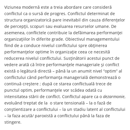
Viziunea modernă este a treia abordare care consideră
conflictul ca o sursă de progres. Conflictul determinat de
structura organizatorică pare inevitabil din cauza diferențelor
de percepții, scopuri sau evaluarea resurselor umane. De
asemenea, conflictele contribuie la defăimarea performanței
organizațiilor în diferite grade. Obiectivul managementului
fiind de a conduce nivelul conflictului spre obținerea
performanțelor optime în organizație ceea ce necesită
reducerea nivelul conflictului. Susținătorii acestui punct de
vedere arată că între performanțele manageriale și conflict
există o legătură directă – până la un anumit nivel “optim” al
conflictului când performanța managerială demonstrează o
continuă creștere ; după ce starea conflictuală trece de
punctul optim, performanțele vor scădea odată cu
intensitatea stării de conflict. Conflictul apare ca o
dezarmonie
,
evoluând treptat de la o stare tensională – la o fază de
conștientizare a conflictului – la un stadiu latent al conflictului
– la faza acută/ paroxistă a conflictului până la faza de
stingere.