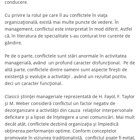
conducere.
Cu privire la rolul pe care îl au conflictele în viața
organizațională, există mai multe puncte de vedere. În
management, conflictul este interpretat în mod diferit. Astfel
că, în literatura de specialitate s-au conturat trei curente de
gândire.
Pe de o parte, conflictele sunt stări anormale în activitatea
managerială, având un profund caracter disfuncțional. Pe de
altă parte, conflictele dintre oameni sunt aspecte firești de
existență și evoluție a activității , având un rezultat pozitiv,
deci un caracter funcțional.
Clasicii științei manageriale reprezentată de H. Fayol, F. Taylor
și M. Weber consideră conflictul un factor negativ de
dezorganizare a activității din cauza relațiilor interpersonale
deficitare și a lipsei de înțelegere a unei comunicări. Mai mult
decât atât, conflictele dezbină organizația și împiedică
obținerea performanței optime. Conform conceptelor
promovate în viziunea tradiționalistă, conflictul poate fi evitat,