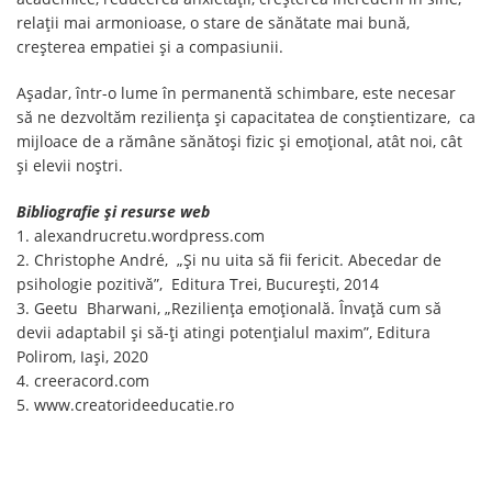
relații mai armonioase, o stare de sănătate mai bună,
creșterea empatiei și a compasiunii.
Așadar, într-o lume în permanentă schimbare, este necesar
să ne dezvoltăm reziliența și capacitatea de conștientizare, ca
mijloace de a rămâne sănătoși fizic și emoțional, atât noi, cât
și elevii noștri.
Bibliografie și resurse web
1. alexandrucretu.wordpress.com
2. Christophe André, „Și nu uita să fii fericit. Abecedar de
psihologie pozitivă”, Editura Trei, București, 2014
3. Geetu Bharwani, „Reziliența emoțională. Învață cum să
devii adaptabil și să-ți atingi potențialul maxim”, Editura
Polirom, Iași, 2020
4. creeracord.com
5. www.creatorideeducatie.ro