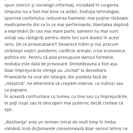
spun istoricii și sociologii informați, niciodată în curgerea
timpului nu a fost mai bine ca astăzi. Evoluția tehnologiei,
sporirea confortului, reducerea foametei, mai puține războaie,
medicamente din ce în ce mai performante, libertatea deplină
a exprimării (în cea mai mare parte, oamenii nu mai sunt
exilați sau răstigniți pentru ideile lor) sunt dovezi în acest
sens. De ce provocatoare?! Deoarece trăim și noi, precum
strămoșii noștri, pandemii, conflicte armate, crize economice,
politice etc. Pentru că asta presupune dansul formelor,
evoluția este dată de provocare. Dintotdeauna a fost așa.
Doar împrejurările vitrege au „incitat” la dezvoltare.
Provocările ne scot din letargie, din posibila fază de
„mlaștină”, ne determină să creștem interior, ca indivizi sau
ca popoare.
În această confruntare cu lumea, cu tine sau cu împrejurările,
te poți risipi sau te descoperi mai puternic decât credeai că
ești.
„Reziliența” este un termen intrat de mult timp în limba
română, însă dicționarele consemnează doar sensul tehnic ce