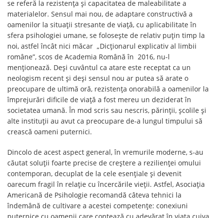
se referă la rezistența și capacitatea de maleabilitate a
materialelor. Sensul mai nou, de adaptare constructivă a
oamenilor la situații stresante de viață, cu aplicabilitate în
sfera psihologiei umane, se folosește de relativ puțin timp la
noi, astfel încât nici măcar „Dicționarul explicativ al limbii
române”, scos de Academia Română în 2016, nu-l
menționează. Deși cuvântul ca atare este receptat ca un
neologism recent și deși sensul nou ar putea să arate o
preocupare de ultimă oră, rezistența onorabilă a oamenilor la
împrejurări dificile de viață a fost mereu un deziderat în
societatea umană. În mod scris sau nescris, părinții, școlile și
alte instituții au avut ca preocupare de-a lungul timpului să
crească oameni puternici.
Dincolo de acest aspect general, în vremurile moderne, s-au
căutat soluții foarte precise de creștere a rezilienței omului
contemporan, decuplat de la cele esențiale și devenit
oarecum fragil în relație cu încercările vieții. Astfel, Asociația
Americană de Psihologie recomandă câteva tehnici la
îndemână de cultivare a acestei competențe: conexiuni
puternice cu oamenii care contează cu adevărat în viața cuiva,