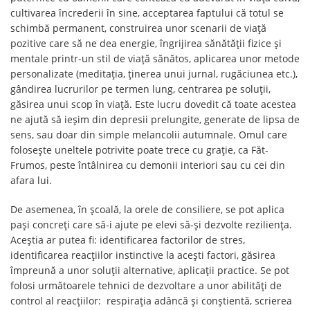
cultivarea încrederii în sine, acceptarea faptului că totul se
schimbă permanent, construirea unor scenarii de viață
pozitive care să ne dea energie, îngrijirea sănătății fizice și
mentale printr-un stil de viață sănătos, aplicarea unor metode
personalizate (meditația, ținerea unui jurnal, rugăciunea etc.),
gândirea lucrurilor pe termen lung, centrarea pe soluții,
găsirea unui scop în viață. Este lucru dovedit că toate acestea
ne ajută să ieșim din depresii prelungite, generate de lipsa de
sens, sau doar din simple melancolii autumnale. Omul care
folosește uneltele potrivite poate trece cu grație, ca Făt-
Frumos, peste întâlnirea cu demonii interiori sau cu cei din
afara lui.
De asemenea, în școală, la orele de consiliere, se pot aplica
pași concreți care să-i ajute pe elevi să-și dezvolte reziliența.
Aceștia ar putea fi: identificarea factorilor de stres,
identificarea reacțiilor instinctive la acești factori, găsirea
împreună a unor soluții alternative, aplicații practice. Se pot
folosi următoarele tehnici de dezvoltare a unor abilități de
control al reacțiilor: respirația adâncă și conștientă, scrierea