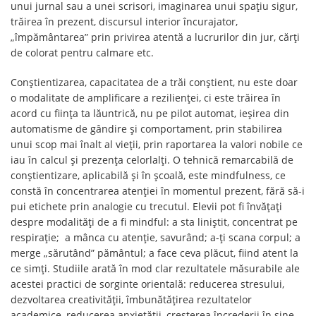
unui jurnal sau a unei scrisori, imaginarea unui spațiu sigur,
trăirea în prezent, discursul interior încurajator,
„împământarea” prin privirea atentă a lucrurilor din jur, cărți
de colorat pentru calmare etc.
Conștientizarea, capacitatea de a trăi conștient, nu este doar
o modalitate de amplificare a rezilienței, ci este trăirea în
acord cu ființa ta lăuntrică, nu pe pilot automat, ieșirea din
automatisme de gândire și comportament, prin stabilirea
unui scop mai înalt al vieții, prin raportarea la valori nobile ce
iau în calcul și prezența celorlalți. O tehnică remarcabilă de
conștientizare, aplicabilă și în școală, este mindfulness, ce
constă în concentrarea atenției în momentul prezent, fără să-i
pui etichete prin analogie cu trecutul. Elevii pot fi învățați
despre modalități de a fi mindful: a sta liniștit, concentrat pe
respirație; a mânca cu atenție, savurând; a-ți scana corpul; a
merge „sărutând” pământul; a face ceva plăcut, fiind atent la
ce simți. Studiile arată în mod clar rezultatele măsurabile ale
acestei practici de sorginte orientală: reducerea stresului,
dezvoltarea creativității, îmbunătățirea rezultatelor
academice, reducerea anxietății, creșterea încrederii în sine,