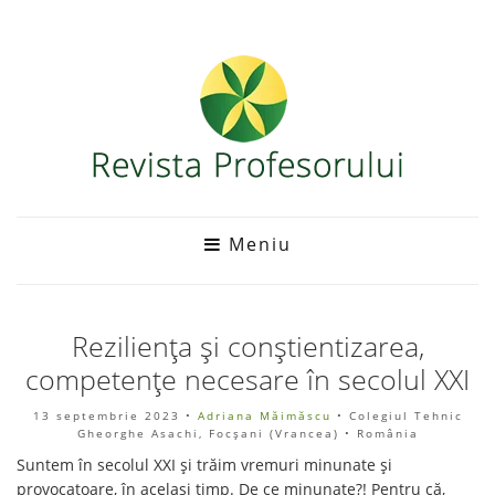
Meniu
Reziliența și conștientizarea,
competențe necesare în secolul XXI
13 septembrie 2023
•
Adriana Măimăscu
• Colegiul Tehnic
Gheorghe Asachi, Focșani (Vrancea) • România
Suntem în secolul XXI și trăim vremuri minunate și
provocatoare, în același timp. De ce minunate?! Pentru că,