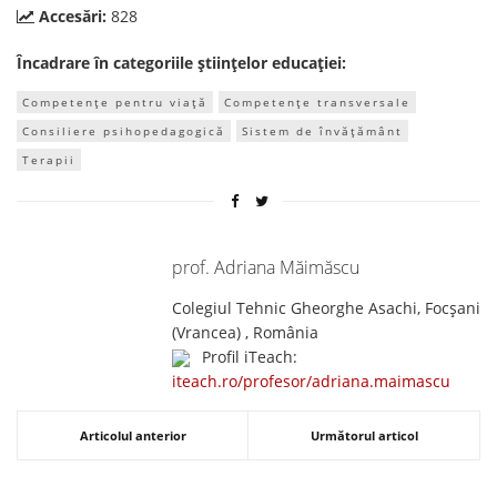
Accesări:
828
Încadrare în categoriile științelor educației:
Competențe pentru viață
Competențe transversale
Consiliere psihopedagogică
Sistem de învățământ
Terapii
prof. Adriana Măimăscu
Colegiul Tehnic Gheorghe Asachi, Focșani
(Vrancea) , România
Profil iTeach:
iteach.ro/profesor/adriana.maimascu
Articolul anterior
Următorul articol