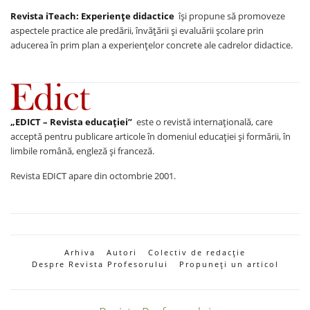
Revista iTeach: Experienţe didactice
îşi propune să promoveze
aspectele practice ale predării, învăţării şi evaluării şcolare prin
aducerea în prim plan a experienţelor concrete ale cadrelor didactice.
„EDICT – Revista educației”
este o revistă internațională, care
acceptă pentru publicare articole în domeniul educației și formării, în
limbile română, engleză și franceză.
Revista EDICT apare din octombrie 2001.
Arhiva
Autori
Colectiv de redacție
Despre Revista Profesorului
Propuneți un articol