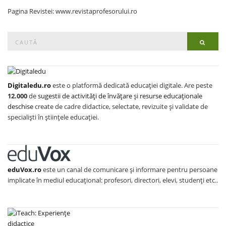
Pagina Revistei: www.revistaprofesorului.ro
Search
Searc
for:
Digitaledu.ro
este o platformă dedicată educației digitale. Are peste
12.000
de
sugestii de activități de învățare
și
resurse educaționale
deschise
create de cadre didactice, selectate, revizuite și validate de
specialiști în științele educației.
eduVox.ro
este un canal de comunicare și informare pentru persoane
implicate în mediul educațional: profesori, directori, elevi, studenți etc..