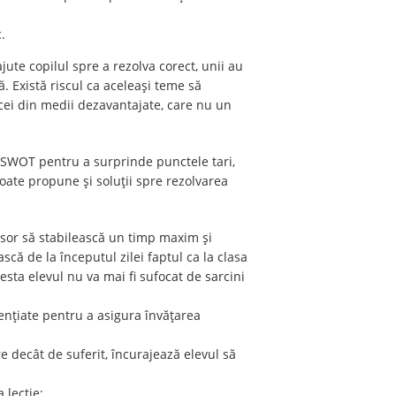
.
 ajute copilul spre a rezolva corect, unii au
ă. Există riscul ca aceleași teme să
i cei din medii dezavantajate, care nu un
ă SWOT pentru a surprinde punctele tari,
poate propune și soluții spre rezolvarea
esor să stabilească un timp maxim și
scă de la începutul zilei faptul ca la clasa
sta elevul nu va mai fi sufocat de sarcini
ifențiate pentru a asigura învățarea
e decât de suferit, încurajează elevul să
 lecție;