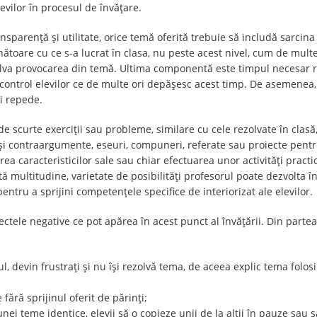
evilor în procesul de învățare.
sparență și utilitate, orice temă oferită trebuie să includă sarcina
ătoare cu ce s-a lucrat în clasa, nu peste acest nivel, cum de multe
zolva provocarea din temă. Ultima componentă este timpul necesar re
control elevilor ce de multe ori depășesc acest timp. De asemenea,
ai repede.
scurte exerciții sau probleme, similare cu cele rezolvate în clas
i contraargumente, eseuri, compuneri, referate sau proiecte pent
a caracteristicilor sale sau chiar efectuarea unor activități practic
tă multitudine, varietate de posibilități profesorul poate dezvolta 
, pentru a sprijini competențele specifice de interiorizat ale elevilor.
efectele negative ce pot apărea în acest punct al învățării. Din part
l, devin frustrați și nu își rezolvă tema, de aceea explic tema folos
fără sprijinul oferit de părinți;
nei teme identice, elevii să o copieze unii de la alții în pauze sau s