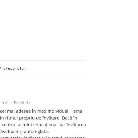
Profesorului
anţa) • România
, cel mai adesea în mod individual. Tema
 în ritmul propriu de învățare. Dacă în
 centrul actului educațional, iar învățarea
ividuală și autoreglată.