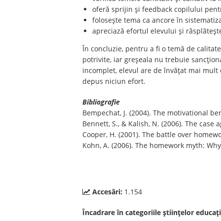
oferă sprijin și feedback copilului pen
folosește tema ca ancore în sistematiza
apreciază efortul elevului și răsplătește
În concluzie, pentru a fi o temă de calitat
potrivite, iar greșeala nu trebuie sancțion
incomplet, elevul are de învățat mai mult 
depus niciun efort.
Bibliografie
Bempechat, J. (2004). The motivational ben
Bennett, S., & Kalish, N. (2006). The cas
Cooper, H. (2001). The battle over homew
Kohn, A. (2006). The homework myth: Why 
Accesări:
1.154
Încadrare în categoriile științelor educați