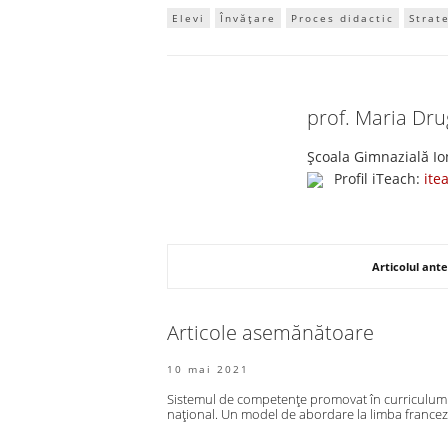
Elevi
Învățare
Proces didactic
Strat
prof. Maria Dr
Școala Gimnazială Io
Profil iTeach:
ite
Articolul ante
Articole asemănătoare
10 mai 2021
Sistemul de competențe promovat în curriculum
național. Un model de abordare la limba france