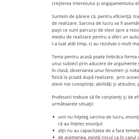
creșterea interesului și angajamentului el
Suntem de părere că, pentru eficiență, tran
de realizare. Sarcina de lucru va fi asemăn
pașii ce sunt parcurși de elevi spre a re
mediu de realizare pentru a oferi un auto
l-a luat atât timp, ci au rezolvat-o mult m
Tema pentru acasă poate îmbrăca forma de 
unui subiect prin aducere de argumente ș
în clasă, observarea unui fenomen și notare
fizică la școală după realizare, prin aceas
elevii noi cunoștințe, abilități și atitudini
Profesorii trebuie să fie conștienți și de 
următoarele situații:
unii nu înțeleg sarcina de lucru, enunțu
că au înțeles enunțul;
alții nu au capacitatea de a face temele 
de asemenea, există riscul ca în cazul u