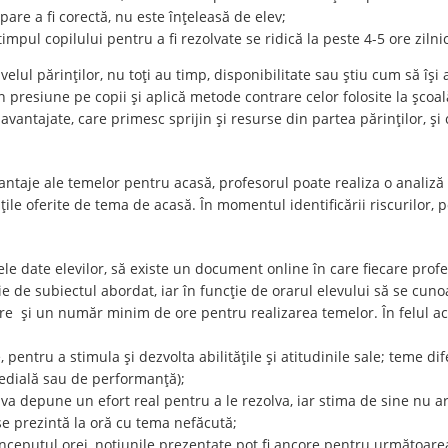
pare a fi corectă, nu este înțeleasă de elev;
impul copilului pentru a fi rezolvate se ridică la peste 4-5 ore zilnic
ivelul părinților, nu toți au timp, disponibilitate sau știu cum să își
n presiune pe copii și aplică metode contrare celor folosite la școal
 avantajate, care primesc sprijin și resurse din partea părinților, ș
ntaje ale temelor pentru acasă, profesorul poate realiza o analiz
țile oferite de tema de acasă. În momentul identificării riscurilor, 
le date elevilor, să existe un document online în care fiecare prof
e de subiectul abordat, iar în funcție de orarul elevului să se cunoa
re și un număr minim de ore pentru realizarea temelor. În felul ace
e, pentru a stimula și dezvolta abilitățile și atitudinile sale; teme d
edială sau de performanță);
a depune un efort real pentru a le rezolva, iar stima de sine nu ar
se prezintă la oră cu tema nefăcută;
la începutul orei, noțiunile prezentate pot fi ancore pentru următoarea