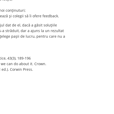
noi conținuturi;
ează și colegii să îi ofere feedback.
ul dat de el, dacă a găsit soluțiile
-a străduit, dar a ajuns la un rezultat
țelege pașii de lucru, pentru care nu a
ice, 43(3), 189-196
 we can do about it. Crown.
ed.). Corwin Press.