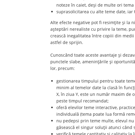
noteze în caiet, deși de multe ori tema 
suprasolicitarea cu alte teme date, iar t
Alte efecte negative pot fi resimțite și la n
așteptări nerealiste cu privire la teme, pu
crească inegalitatea între copiii din medii
astfel de sprijin.
Cunoscând toate aceste avantaje și dezava
punctele slabe, amenințările și oportunită
lor, precum:
gestionarea timpului pentru toate teme
minim al temelor date la clasă în funcți
X, în ziua Y, este un număr maxim de o
peste timpul recomandat;
oferă elevilor teme interactive, practic
individuală (tema poate lua formă rem
nu pedepsi prin teme multe, elevul nu v
găsească el singur soluții atunci când 
verifică temele cantitativ și calitativ 