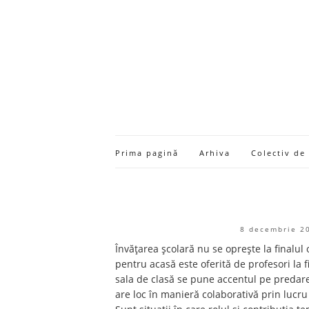
Prima pagină
Arhiva
Colectiv de
8 decembrie 2
Învățarea școlară nu se oprește la finalul
pentru acasă este oferită de profesori la f
sala de clasă se pune accentul pe predare-
are loc în manieră colaborativă prin lucru