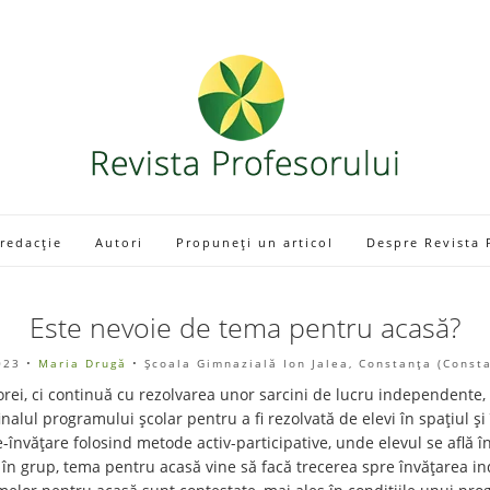
 redacție
Autori
Propuneți un articol
Despre Revista 
Este nevoie de tema pentru acasă?
023
•
Maria Drugă
• Școala Gimnazială Ion Jalea, Constanța (Const
 orei, ci continuă cu rezolvarea unor sarcini de lucru independente
inalul programului școlar pentru a fi rezolvată de elevi în spațiul și
învățare folosind metode activ-participative, unde elevul se află în
 în grup, tema pentru acasă vine să facă trecerea spre învățarea ind