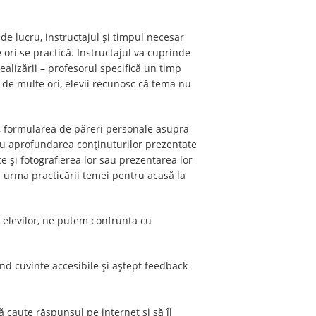
 de lucru, instructajul și timpul necesar
 ori se practică. Instructajul va cuprinde
alizării – profesorul specifică un timp
 de multe ori, elevii recunosc că tema nu
ă, formularea de păreri personale asupra
ru aprofundarea conținuturilor prezentate
e și fotografierea lor sau prezentarea lor
în urma practicării temei pentru acasă la
ea elevilor, ne putem confrunta cu
ind cuvinte accesibile și aștept feedback
ă caute răspunsul pe internet și să îl