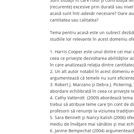
Sunt situații în care rolul și contribuția 
(recurente) excesive prin durată sau nive
acasă sunt într-adevăr necesare? Oare av
cantitatea sau calitatea?
Tema pentru acasă este un subiect dezbătut 
studiile lor relevante în acest domeniu of
1. Harris Cooper este unul dintre cei mai 
ceea ce privește dezvoltarea abilităților 
în care analizează relația dintre cantitat
2. Un alt autor notabil în acest domeniu 
argumentează că temele nu sunt eficiente
3. Robert J. Marzano și Debra J. Pickering,
abordare echilibrată în ceea ce privește 
4. Cathy Vatterott (2009) abordează tema 
trebui să atribuie teme care țin cont de di
profesorii să renunțe la viziunea tradițion
5. Sara Bennett și Nancy Kalish (2006) of
mediu de învățare mai sănătos și mai echi
6. Janine Bempechat (2004) argumentează că