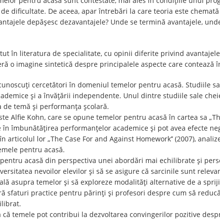
temelor pentru acasă sunt contestate, mai ales în condițiile unui pr
l de dificultate. De aceea, apar întrebări la care teoria este chem
antajele depășesc dezavantajele? Unde se termină avantajele, und
în literatura de specialitate, cu opinii diferite privind avantajele 
eră o imagine sintetică despre principalele aspecte care contează î
cunoscuți cercetători în domeniul temelor pentru acasă. Studiile sal
academice și a învățării independente. Unul dintre studiile sale che
ea de temă și performanța școlară.
este Alfie Kohn, care se opune temelor pentru acasă în cartea sa 
 în îmbunătățirea performanțelor academice și pot avea efecte nega
 în articolul lor „The Case For and Against Homework’’ (2007), analiz
temele pentru acasă.
pentru acasă din perspectiva unei abordări mai echilibrate și perso
versitatea nevoilor elevilor și să se asigure că sarcinile sunt releva
ală asupra temelor și să exploreze modalități alternative de a spriji
eră sfaturi practice pentru părinți și profesori despre cum să red
librat.
 temele pot contribui la dezvoltarea convingerilor pozitive despre 