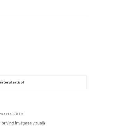
ătorul articol
ruarie 2019
 privind învățarea vizuală