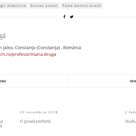
egii didactice
Succes școlar
Teme pentru acasă
ugă
n Jalea, Constanța (Constanţa) , România
ach.ro/profesor/maria.druga
rior
Urm
22 noiembrie 2018
2 feb
ul
O școală perfectă
Studiu
ză