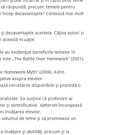
ogram școlar încărcat și în cazul unor teme
ată să răspundă, precum: temele pentru
e încep dezavantajele? Contează mai mult
și dezavantajele acesteia. Câțiva autori și
n această ecuație:
e au evidențiat beneficiile temelor în
ie este „The Battle Over Homework” (2001),
„The Homework Myth” (2006). Kohn
tive asupra elevilor.
ează cercetările disponibile și prezintă o
nalizate. Ea susține că profesorii ar
nte și semnificative. Vatterott încurajează
ni învățarea elevilor.
ucă volumul de teme și să promoveze un
învățare și abilități, precum și la