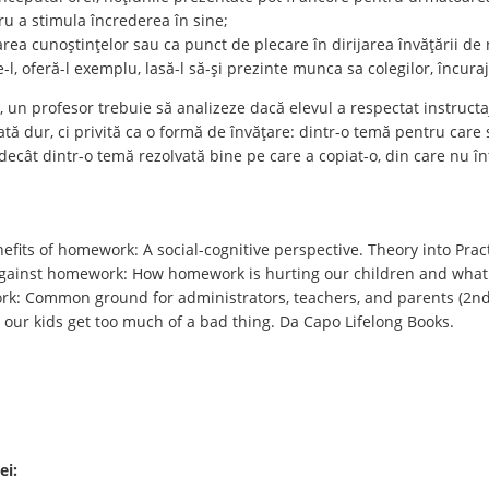
tru a stimula încrederea în sine;
rea cunoștințelor sau ca punct de plecare în dirijarea învățării de 
-l, oferă-l exemplu, lasă-l să-și prezinte munca sa colegilor, încuraj
e, un profesor trebuie să analizeze dacă elevul a respectat instructaj
ată dur, ci privită ca o formă de învățare: dintr-o temă pentru care s
decât dintr-o temă rezolvată bine pe care a copiat-o, din care nu în
efits of homework: A social-cognitive perspective. Theory into Pract
e against homework: How homework is hurting our children and what
ork: Common ground for administrators, teachers, and parents (2nd 
our kids get too much of a bad thing. Da Capo Lifelong Books.
ei: