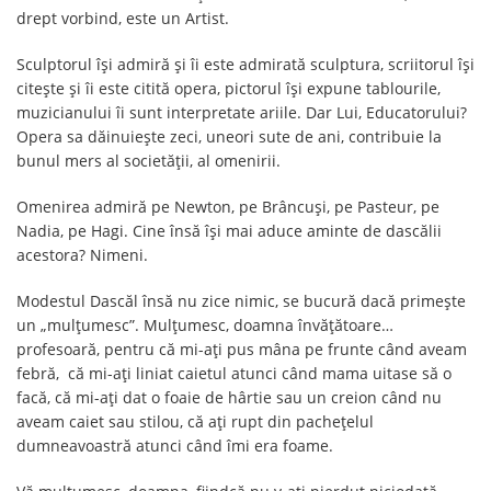
drept vorbind, este un Artist.
Sculptorul își admiră și îi este admirată sculptura, scriitorul își
citește și îi este citită opera, pictorul își expune tablourile,
muzicianului îi sunt interpretate ariile. Dar Lui, Educatorului?
Opera sa dăinuiește zeci, uneori sute de ani, contribuie la
bunul mers al societății, al omenirii.
Omenirea admiră pe Newton, pe Brâncuși, pe Pasteur, pe
Nadia, pe Hagi. Cine însă își mai aduce aminte de dascălii
acestora? Nimeni.
Modestul Dascăl însă nu zice nimic, se bucură dacă primește
un „mulțumesc”. Mulțumesc, doamna învățătoare…
profesoară, pentru că mi-ați pus mâna pe frunte când aveam
febră, că mi-ați liniat caietul atunci când mama uitase să o
facă, că mi-ați dat o foaie de hârtie sau un creion când nu
aveam caiet sau stilou, că ați rupt din pachețelul
dumneavoastră atunci când îmi era foame.