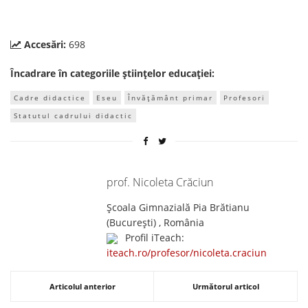
Accesări:
698
Încadrare în categoriile științelor educației:
Cadre didactice
Eseu
Învățământ primar
Profesori
Statutul cadrului didactic
prof. Nicoleta Crăciun
Școala Gimnazială Pia Brătianu
(Bucureşti) , România
Profil iTeach:
iteach.ro/profesor/nicoleta.craciun
Articolul anterior
Următorul articol