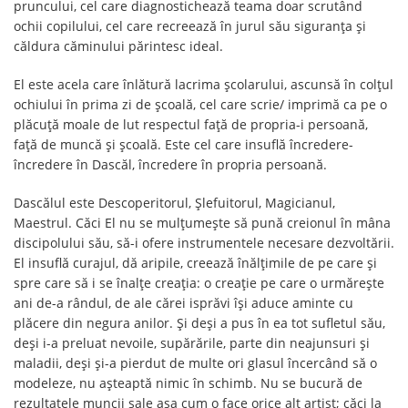
pruncului, cel care diagnostichează teama doar scrutând
ochii copilului, cel care recreează în jurul său siguranța și
căldura căminului părintesc ideal.
El este acela care înlătură lacrima școlarului, ascunsă în colțul
ochiului în prima zi de școală, cel care scrie/ imprimă ca pe o
plăcuță moale de lut respectul față de propria-i persoană,
față de muncă și școală. Este cel care insuflă încredere-
încredere în Dascăl, încredere în propria persoană.
Dascălul este Descoperitorul, Șlefuitorul, Magicianul,
Maestrul. Căci El nu se mulțumește să pună creionul în mâna
discipolului său, să-i ofere instrumentele necesare dezvoltării.
El insuflă curajul, dă aripile, creează înălțimile de pe care și
spre care să i se înalțe creația: o creație pe care o urmărește
ani de-a rândul, de ale cărei isprăvi își aduce aminte cu
plăcere din negura anilor. Și deși a pus în ea tot sufletul său,
deși i-a preluat nevoile, supărările, parte din neajunsuri și
maladii, deși și-a pierdut de multe ori glasul încercând să o
modeleze, nu așteaptă nimic în schimb. Nu se bucură de
rezultatele muncii sale așa cum o face orice alt artist; căci la