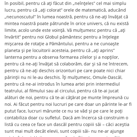
în posibil, pentru că ați făcut din „neînțeles” cel mai simplu
lucru, pentru că „ați colorat” orele de matematică, aducând
„necunoscutul” în lumea noastră, pentru că ne-ați învățat că
mintea noastră poate pătrunde în orice univers, că nu există
limite, acolo unde este voință. Vă mulțumesc pentru că „ați
învârtit” pentru noi Globul pământesc pentru a înțelege
mișcarea de rotație a Pământului, pentru a ne cunoaște
planeta și pe locuitorii acesteia, pentru că „ați aprins”
lanterna pentru a observa formarea zilelor și a nopților,
pentru că ne-ați învățat să colaborăm, dar și să ne întrecem,
pentru că ne-ați deschis orizonturi pe care poate nici chiar
părinții nu ni le-au deschis. Îți mulțumesc, Omule-Dascăl,
pentru că ne-ai introdus în lumea artei prin intermediul
teatrului, al filmului sau al circului, pentru că te-ai jucat
alături de noi, pentru că te-ai cățărat pe munte împreună cu
noi. Ai făcut pentru noi lucruri pe care doar un părinte le-ar fi
putut face, lucruri mărunte ce nu se văd și pe care le poți
contabiliza doar cu sufletul. Dacă am încerca să construim o
listă cu ceea ce face un dascăl pentru copiii săi – căci aceștia
sunt mai mult decât elevii, sunt copiii săi- nu ne-ar ajunge