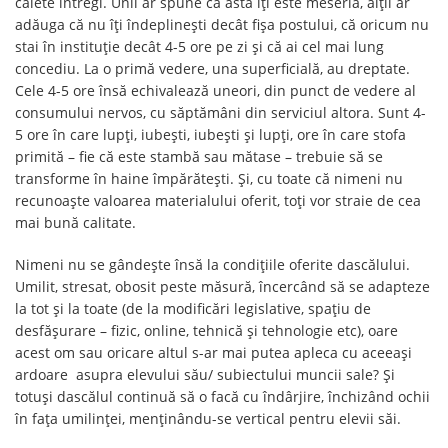
caiete întregi. Unii ar spune că asta îți este meseria, alții ar
adăuga că nu îți îndeplinești decât fișa postului, că oricum nu
stai în instituție decât 4-5 ore pe zi și că ai cel mai lung
concediu. La o primă vedere, una superficială, au dreptate.
Cele 4-5 ore însă echivalează uneori, din punct de vedere al
consumului nervos, cu săptămâni din serviciul altora. Sunt 4-
5 ore în care lupți, iubești, iubești și lupți, ore în care stofa
primită – fie că este stambă sau mătase – trebuie să se
transforme în haine împărătești. Și, cu toate că nimeni nu
recunoaște valoarea materialului oferit, toți vor straie de cea
mai bună calitate.
Nimeni nu se gândește însă la condițiile oferite dascălului.
Umilit, stresat, obosit peste măsură, încercând să se adapteze
la tot și la toate (de la modificări legislative, spațiu de
desfășurare – fizic, online, tehnică și tehnologie etc), oare
acest om sau oricare altul s-ar mai putea apleca cu aceeași
ardoare asupra elevului său/ subiectului muncii sale? Și
totuși dascălul continuă să o facă cu îndârjire, închizând ochii
în fața umilinței, menținându-se vertical pentru elevii săi.