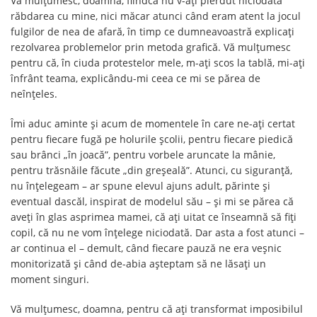
Vă mulțumesc, doamna, fiindcă nu v-ați pierdut niciodată
răbdarea cu mine, nici măcar atunci când eram atent la jocul
fulgilor de nea de afară, în timp ce dumneavoastră explicați
rezolvarea problemelor prin metoda grafică. Vă mulțumesc
pentru că, în ciuda protestelor mele, m-ați scos la tablă, mi-ați
înfrânt teama, explicându-mi ceea ce mi se părea de
neînțeles.
Îmi aduc aminte și acum de momentele în care ne-ați certat
pentru fiecare fugă pe holurile școlii, pentru fiecare piedică
sau brânci „în joacă”, pentru vorbele aruncate la mânie,
pentru trăsnăile făcute „din greșeală”. Atunci, cu siguranță,
nu înțelegeam – ar spune elevul ajuns adult, părinte și
eventual dascăl, inspirat de modelul său – și mi se părea că
aveți în glas asprimea mamei, că ați uitat ce înseamnă să fiți
copil, că nu ne vom înțelege niciodată. Dar asta a fost atunci –
ar continua el – demult, când fiecare pauză ne era veșnic
monitorizată și când de-abia așteptam să ne lăsați un
moment singuri.
Vă mulțumesc, doamna, pentru că ați transformat imposibilul