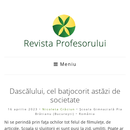
Meniu
Dascălului, cel batjocorit astăzi de
societate
16 aprilie 2023
•
Nicoleta Crăciun
• Școala Gimnazială Pia
Brătianu (Bucureşti) • România
Ni se perindă prin fața ochilor tot felul de filmulețe, de
articole. Școala și slujitorii ei sunt puși la zid, umiliți. Poate ar