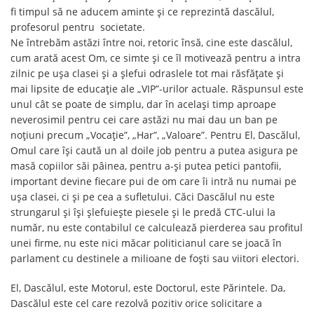
fi timpul să ne aducem aminte și ce reprezintă dascălul,
profesorul pentru societate.
Ne întrebăm astăzi între noi, retoric însă, cine este dascălul,
cum arată acest Om, ce simte și ce îl motivează pentru a intra
zilnic pe ușa clasei și a șlefui odraslele tot mai răsfățate și
mai lipsite de educație ale „VIP”-urilor actuale. Răspunsul este
unul cât se poate de simplu, dar în același timp aproape
neverosimil pentru cei care astăzi nu mai dau un ban pe
noțiuni precum „Vocație”, „Har”, „Valoare”. Pentru El, Dascălul,
Omul care își caută un al doile job pentru a putea asigura pe
masă copiilor săi pâinea, pentru a-și putea petici pantofii,
important devine fiecare pui de om care îi intră nu numai pe
ușa clasei, ci și pe cea a sufletului. Căci Dascălul nu este
strungarul și își șlefuiește piesele și le predă CTC-ului la
număr, nu este contabilul ce calculează pierderea sau profitul
unei firme, nu este nici măcar politicianul care se joacă în
parlament cu destinele a milioane de foști sau viitori electori.
El, Dascălul, este Motorul, este Doctorul, este Părintele. Da,
Dascălul este cel care rezolvă pozitiv orice solicitare a