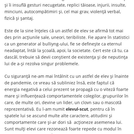
și îi insuflă gesturi necugetate, replici tăioase, injurii, insulte,
minciuni, autocompătimiri și, cel mai grav, violență verbal,
fizică și șantaj.
Este de la sine înțeles că un astfel de elev se afirmă tot mai
des prin acțiunile sale, uneori, teribiliste. Fie apare în statistici
ca un generator al bulliyng-ului, fie se definește ca eternul
neadaptat, întâi la școală, apoi, la societate. Cert este că tu, ca
dascăl, trebuie să devii conștient de existența și de neputința
lui de a-și rezolva singur problemele.
Cu siguranță ne-am mai întâlnit cu un astfel de elev și înainte
de pandemie, ce vreau să subliniez însă, este faptul că
energia negativă a celui prezent se propagă cu o viteză foarte
mare și influențează comportamentele colegilor, grupurilor în
care, de multe ori, devine un lider, un clovn sau o mascotă
reprezentativă. Eu l-am numit
elevul-scut
, pentru că în
spatele lui se ascund multe alte caractere, atitudini și
comportamente care și-ar dori să acționeze asemenea lui.
Sunt mulți elevi care rezonează foarte repede cu modul în