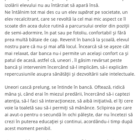
izolării elevului nu au întârziat să apară însă.
Ne întâlnim tot mai des cu un elev
supărat
pe societate, un
elev recalcitrant, care se revoltă la cel mai mic aspect ce îl
scoate din acea dulce rutină a parcursului orelor din poziții
de semi-adormire, în pat sau pe fotoliu, confortabil și fără
prea multă bătaie de cap. Revenit în bancă la școală, elevul
nostru pare că nu-și mai află locul. Încearcă să se așeze cât
mai relaxat, dar banca nu-i permite un același confort ca și
patul de acasă, astfel că, uneori , îl găsim revărsat peste
bancă și intervenim încercând să-l implicăm, să-i explicăm
repercusiunile asupra sănătății și dezvoltării sale intelectuale.
Uneori cască prelung, se întinde în bancă. Oftează, ridică
mâna și, când erai în miezul predării, încercând să-i captezi
atenția, să-l faci să interacționeze, să aibă inițiativă, el îți cere
voie la toaletă sau să-i permiți să mănânce. Sclipirea pe care
ai avut-o pentru o secundă în ochi pălește, dar nu încetezi să
crezi în puterea educației și continui, acordându-i timp după
acest moment penibil.