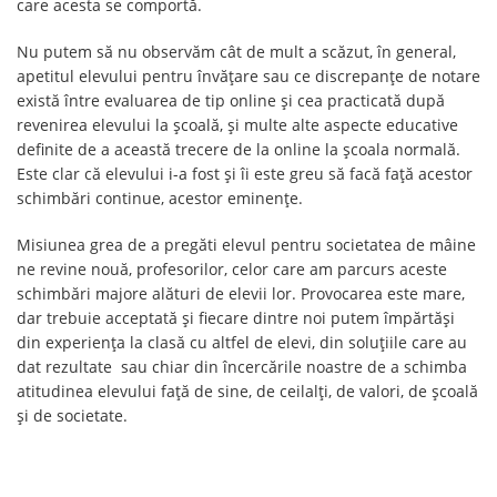
care acesta se comportă.
Nu putem să nu observăm cât de mult a scăzut, în general,
apetitul elevului pentru învățare sau ce discrepanțe de notare
există între evaluarea de tip online și cea practicată după
revenirea elevului la școală, și multe alte aspecte educative
definite de a această trecere de la online la școala normală.
Este clar că elevului i-a fost și îi este greu să facă față acestor
schimbări continue, acestor eminențe.
Misiunea grea de a pregăti elevul pentru societatea de mâine
ne revine nouă, profesorilor, celor care am parcurs aceste
schimbări majore alături de elevii lor. Provocarea este mare,
dar trebuie acceptată și fiecare dintre noi putem împărtăși
din experiența la clasă cu altfel de elevi, din soluțiile care au
dat rezultate sau chiar din încercările noastre de a schimba
atitudinea elevului față de sine, de ceilalți, de valori, de școală
și de societate.