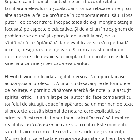
Și poate că într-un alt context, ne-ar fi bucurat relația
familiară a elevului cu școala, dar cronica relaxare vine și cu
alte aspecte la fel de profunde în comportamentul său. Lipsa
puterii de concentrare, incapacitatea de a-și menține atenția
focusată pe aspectele educative. Și de aici un întreg ghem de
probleme se adună și sporește de la oră la oră, de la
săptămână la săptămână, iar elevul traversează o perioadă
incertă, nesigură și neînțeleasă. Și cum această umbră în
care, de voie , de nevoie s-a complăcut, nu poate trece de la
sine, iată că vine și perioada evaluărilor.
Elevul devine dintr-odată agitat, nervos. Dă replici tăioase,
acuză școala, profesorii. A uitat cu desăvârșire de formulele
de politețe. A pornit o vânătoare acerbă de note. Și-a ascuțit
spiritul critic, l-a anihilat pe cel autocritic, face comparații cu
tot felul de situații, aduce în apărarea sa un morman de texte
și pretexte, acuză sistemul de notare, cere explicații, se
adresează extrem de impertinent oricui încercă să-i explice
realitatea
extraterestră
pe care și-a creat-o. Este momentul
său de trăire maximă, de revoltă, de aciditate și virulență.
Momentul în care toată energia sa adormită s-a trezit la viață