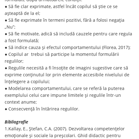
● Să fie clar exprimate, astfel încât copilul să ştie ce se
așteaptă de la el;
● Să fie exprimate în termeni pozitivi, fără a folosi negația
„Nu”;
● Să fie motivate, adică să includă cauzele pentru care regula
a fost formulată;
● Să indice cauza şi efectul comportamentului (Florea, 2017);
● Copilul ar trebui să participe la momentul formulării
regulilor;
● Regulile necesită a fi însoțite de imagini sugestive care să
exprime conținutul lor prin elemente accesibile nivelului de
înțelegere a copilului;
● Modelarea comportamentului, care se referă la puterea
exemplului celui care impune limitele şi regulile într-un
context anume;
● Consecvență în întărirea regulilor.
Bibliografie
1.Kallay, E., Ștefan, C.A. (2007). Dezvoltarea competențelor
emoționale și sociale la preșcolari. Ghid didactic pentru