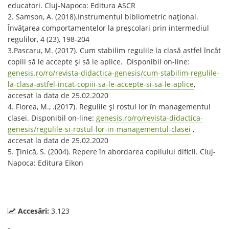
educatori. Cluj-Napoca: Editura ASCR
2. Samson, A. (2018).Instrumentul bibliometric național.
Învățarea comportamentelor la preșcolari prin intermediul
regulilor, 4 (23), 198-204
3.Pascaru, M. (2017). Cum stabilim regulile la clasă astfel încât
copiii să le accepte și să le aplice. Disponibil on-line:
genesis.ro/ro/revista-didactica-genesis/cum-stabilim-regulile-
la-clasa-astfel-incat-copiii-sa-le-accepte-si-sa-le-aplice
,
accesat la data de 25.02.2020
4. Florea, M., .(2017). Regulile şi rostul lor în managementul
clasei. Disponibil on-line:
genesis.ro/ro/revista-didactica-
genesis/regulile-si-rostul-lor-in-managementul-clasei
,
accesat la data de 25.02.2020
5. Ţinică, S. (2004). Repere în abordarea copilului dificil. Cluj-
Napoca: Editura Eikon
Accesări:
3.123