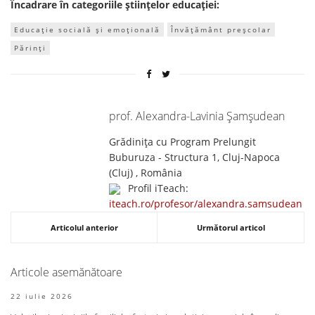
Încadrare în categoriile științelor educației:
Educație socială și emoțională
Învățământ preșcolar
Părinți
prof. Alexandra-Lavinia Șamșudean
Grădinița cu Program Prelungit
Buburuza - Structura 1, Cluj-Napoca
(Cluj) , România
Profil iTeach:
iteach.ro/profesor/alexandra.samsudean
Articolul anterior
Următorul articol
Articole asemănătoare
22 iulie 2026