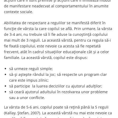
acțiuni care îi sunt premise și acțiuni care îi limitează modul
de manifestare neadecvat al comportamentului în anumite
contexte sociale.
Abilitatea de respectare a regulilor se manifestă diferit în
funcție de vârsta la care copilul se află. Prin urmare, la vârsta
de 3-4 ani, nu trebuie să îi fie aduse la cunoștință copilului
mai mult de 3 reguli. La această vârstă, pentru ca regula să-i
fie fixată copilului, este nevoie ca acesta să fie repetată
frecvent, atât în cadrul situațiilor educaționale cât și a celor
familiale. La această vârstă, copilul este dispus:
să urmeze reguli simple;
să-și aștepte rândul la joc; să respecte un program clar
care este impus zilnic;
să participe la luarea deciziilor cu ajutorul adulților;
să ceară ajutorul adultului în rezolvarea unor probleme
sau a unor conflicte.
La vârsta de 5-6 ani, copilul poate să rețină până la 5 reguli
(Kallay, Ștefan, 2007). La această vârstă nu mai este nevoie ca