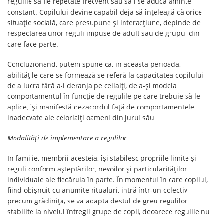
regulile să fie repetate frecvent sau să i se aducă aminte
constant. Copilului devine capabil deja să înțeleagă că orice
situație socială, care presupune și interacțiune, depinde de
respectarea unor reguli impuse de adult sau de grupul din
care face parte.
Concluzionând, putem spune că, în această perioadă,
abilitățile care se formează se referă la capacitatea copilului
de a lucra fără a-i deranja pe ceilalți, de a-și modela
comportamentul în funcție de regulile pe care trebuie să le
aplice, își manifestă dezacordul față de comportamentele
inadecvate ale celorlalți oameni din jurul său.
Modalități de implementare a regulilor
În familie, membrii acesteia, îşi stabilesc propriile limite şi
reguli conform aşteptărilor, nevoilor şi particularităţilor
individuale ale fiecăruia în parte. În momentul în care copilul,
fiind obişnuit cu anumite ritualuri, intră într-un colectiv
precum grădinița, se va adapta destul de greu regulilor
stabilite la nivelul întregii grupe de copii, deoarece regulile nu