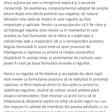
orice acțiune pe care o întreprind implică și o anumită
consecință. De asemenea, comportamentul adoptat de aceștia
aduce după sine efecte pozitive sau negative, iar natura
efectelor este dată de modul în care regulile au fost
respectate și aplicate. Pentru ca preșcolarului să îi fie clare și
să înțeleagă regulile, este nevoie ca în momentul în care
acestea au fost formulate, să se ofere și o explicație a
consecinței atât a respectării cât și a nerespectării acestora.
Regula formulată în acest mod va spori procesul de
înțelegerea a copilului cu privire la relația cauză-efect,
dispărând, în același timp, și sentimental de confuzie care
poate fi creat pe baza formulării eronate a regulilor.
Pentru ca regulile să fie înțelese și acceptate de către copil,
este nevoie ca formularea acestora să se realizeze în prezența
copilului, el fiind implicat direct în discuțiile cu privire la
stabilirea regulilor, căzând de comun acord ambele părți
asupra consecințelor. Este necesar ca acest lucru să se
înfăptuiască, deoarece copilul va simți că acele reguli nu i-au
fost impuse în calitate de interdicții din partea adultului, ci ca