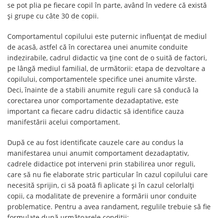
se pot plia pe fiecare copil în parte, având în vedere că există
şi grupe cu câte 30 de copii.
Comportamentul copilului este puternic influenţat de mediul
de acasă, astfel că în corectarea unei anumite conduite
indezirabile, cadrul didactic va ţine cont de o suită de factori,
pe lângă mediul familial, de următorii: etapa de dezvoltare a
copilului, comportamentele specifice unei anumite vârste.
Deci, înainte de a stabili anumite reguli care să conducă la
corectarea unor comportamente dezadaptative, este
important ca fiecare cadru didactic să identifice cauza
manifestării acelui comportament.
După ce au fost identificate cauzele care au condus la
manifestarea unui anumit comportament dezadaptativ,
cadrele didactice pot interveni prin stabilirea unor reguli,
care să nu fie elaborate stric particular în cazul copilului care
necesită sprijin, ci să poată fi aplicate şi în cazul celorlalți
copii, ca modalitate de prevenire a formării unor conduite
problematice. Pentru a avea randament, regulile trebuie să fie
formulate după următoarele condiții: