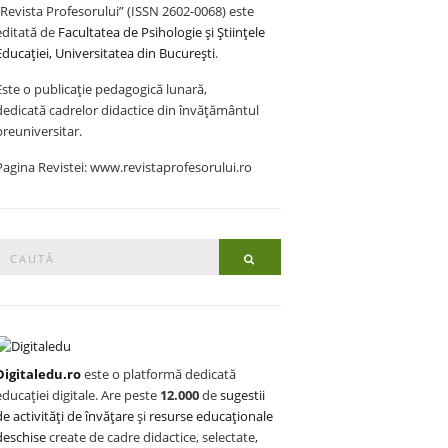
„Revista Profesorului” (ISSN 2602-0068) este
editată de
Facultatea de Psihologie și Științele
Educației, Universitatea din București
.
Este o publicație pedagogică lunară,
dedicată cadrelor didactice din învățământul
preuniversitar.
Pagina Revistei: www.revistaprofesorului.ro
Search
Search
or:
Digitaledu.ro
este o platformă dedicată
educației digitale. Are peste
12.000
de
sugestii
de activități de învățare
și
resurse educaționale
deschise
create de cadre didactice, selectate,