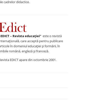
ale cadrelor didactice.
„EDICT – Revista educației”
este o revistă
internațională, care acceptă pentru publicare
articole în domeniul educației și formării, în
limbile română, engleză și franceză.
Revista EDICT apare din octombrie 2001.