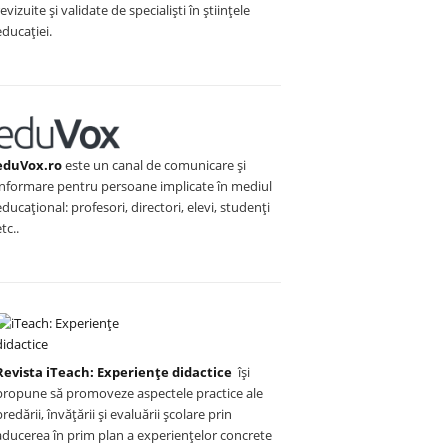
revizuite și validate de specialiști în științele
educației.
eduVox.ro
este un canal de comunicare și
informare pentru persoane implicate în mediul
educațional: profesori, directori, elevi, studenți
etc..
Revista iTeach: Experienţe didactice
îşi
propune să promoveze aspectele practice ale
predării, învăţării şi evaluării şcolare prin
aducerea în prim plan a experienţelor concrete