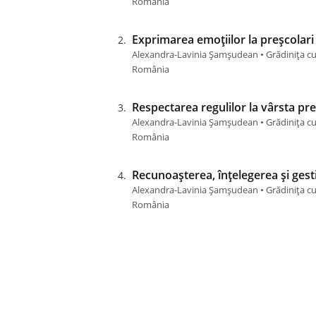
România
Exprimarea emoțiilor la preșcolari p
Alexandra-Lavinia Șamșudean • Grădinița cu 
România
Respectarea regulilor la vârsta preș
Alexandra-Lavinia Șamșudean • Grădinița cu 
România
Recunoașterea, înțelegerea și gest
Alexandra-Lavinia Șamșudean • Grădinița cu 
România