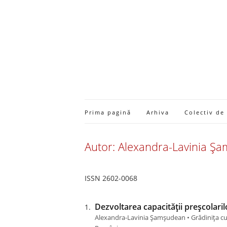
Prima pagină
Arhiva
Colectiv de
Autor: Alexandra-Lavinia Ș
ISSN 2602-0068
Dezvoltarea capacității preșcolarilo
Alexandra-Lavinia Șamșudean • Grădinița cu 