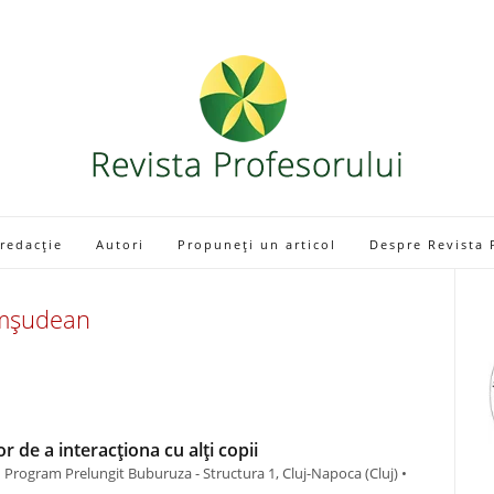
 redacție
Autori
Propuneți un articol
Despre Revista 
amșudean
r de a interacționa cu alți copii
Program Prelungit Buburuza - Structura 1, Cluj-Napoca (Cluj) •