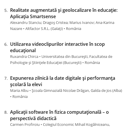
Realitate augmentată și geolocalizare în educație:
Aplicația Smartsense
Alexandru Stanciu; Dragoș Cristea; Marius Ivanov; Ana-Karina
Nazare • Altfactor S.R.L. (Galați) • România
Utilizarea videoclipurilor interactive în scop
educațional
Ruxandra Chirca • Universitatea din București, Facultatea de
Psihologie și Științele Educației (Bucureşti) • România
Expunerea zilnică la date digitale și performanța
școlară la elevi
Maria Albu • Școala Gimnazială Nicolae Drăgan, Galda de Jos (Alba)
• România
Aplicații software în fizica computațională – o
perspectivă didactică
Carmen Profiroiu • Colegiul Economic Mihail Kogălniceanu,