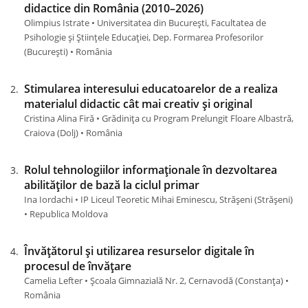
didactice din România (2010–2026)
Olimpius Istrate • Universitatea din București, Facultatea de
Psihologie și Științele Educației, Dep. Formarea Profesorilor
(Bucureşti) • România
Stimularea interesului educatoarelor de a realiza
materialul didactic cât mai creativ și original
Cristina Alina Firă • Grădinița cu Program Prelungit Floare Albastră,
Craiova (Dolj) • România
Rolul tehnologiilor informaționale în dezvoltarea
abilităților de bază la ciclul primar
Ina Iordachi • IP Liceul Teoretic Mihai Eminescu, Strășeni (Străşeni)
• Republica Moldova
Învățătorul și utilizarea resurselor digitale în
procesul de învățare
Camelia Lefter • Școala Gimnazială Nr. 2, Cernavodă (Constanţa) •
România