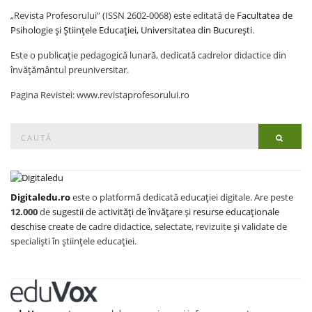
„Revista Profesorului” (ISSN 2602-0068) este editată de
Facultatea de
Psihologie și Științele Educației, Universitatea din București
.
Este o publicație pedagogică lunară, dedicată cadrelor didactice din
învățământul preuniversitar.
Pagina Revistei: www.revistaprofesorului.ro
Search
Searc
for:
Digitaledu.ro
este o platformă dedicată educației digitale. Are peste
12.000
de
sugestii de activități de învățare
și
resurse educaționale
deschise
create de cadre didactice, selectate, revizuite și validate de
specialiști în științele educației.