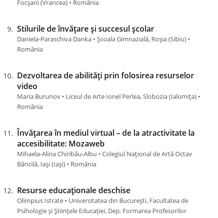
Focșani (Vrancea) • România
Stilurile de învățare și succesul școlar
Daniela-Paraschiva Danka • Școala Gimnazială, Roșia (Sibiu) •
România
Dezvoltarea de abilități prin folosirea resurselor
video
Maria Burunov • Liceul de Arte Ionel Perlea, Slobozia (Ialomiţa) •
România
Învățarea în mediul virtual – de la atractivitate la
accesibilitate: Mozaweb
Mihaela-Alina Chiribău-Albu • Colegiul Național de Artă Octav
Băncilă, Iași (Iaşi) • România
Resurse educaționale deschise
Olimpius Istrate • Universitatea din București, Facultatea de
Psihologie și Științele Educației, Dep. Formarea Profesorilor