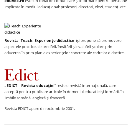
eduVox.ro
este un canal de comunicare și informare pentru persoane
implicate în mediul educațional: profesori, directori, elevi, studenți etc..
Revista iTeach: Experienţe didactice
îşi propune să promoveze
aspectele practice ale predării, învăţării şi evaluării şcolare prin
aducerea în prim plan a experienţelor concrete ale cadrelor didactice.
„EDICT – Revista educației”
este o revistă internațională, care
acceptă pentru publicare articole în domeniul educației și formării, în
limbile română, engleză și franceză.
Revista EDICT apare din octombrie 2001.