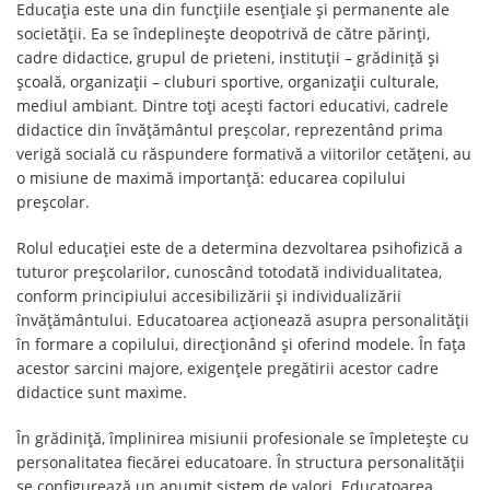
Educația este una din funcțiile esențiale și permanente ale
societății. Ea se îndeplinește deopotrivă de către părinți,
cadre didactice, grupul de prieteni, instituții – grădiniță și
școală, organizații – cluburi sportive, organizații culturale,
mediul ambiant. Dintre toți acești factori educativi, cadrele
didactice din învățământul preșcolar, reprezentând prima
verigă socială cu răspundere formativă a viitorilor cetățeni, au
o misiune de maximă importanță: educarea copilului
preșcolar.
Rolul educației este de a determina dezvoltarea psihofizică a
tuturor preșcolarilor, cunoscând totodată individualitatea,
conform principiului accesibilizării și individualizării
învățământului. Educatoarea acționează asupra personalității
în formare a copilului, direcționând și oferind modele. În fața
acestor sarcini majore, exigențele pregătirii acestor cadre
didactice sunt maxime.
În grădiniță, împlinirea misiunii profesionale se împletește cu
personalitatea fiecărei educatoare. În structura personalității
se configurează un anumit sistem de valori. Educatoarea