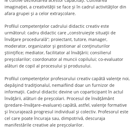
le cultive dezvoltarea acestor capacități. Cultivarea
imaginației, a creativității se face și în cadrul activităților din
afara grupei și a celor extrașcolare.
Profilul competențelor cadrului didactic creativ este
următorul: cadru didactic care „construiește situații de
învățare procedurală”; proiectant, tutore, manager,
moderator, organizator și gestionar al conținuturilor
științifice; mediator, facilitator al învățării; consilierul
preșcolarilor; coordonator al muncii copilului; co-evaluator
alături de copil al procesului și produsului.
Profilul competențelor profesorului creativ capătă valențe noi,
depășind tradiționalul, nemaifiind doar un furnizor de
informații. Cadrul didactic devine un coparticipant în actul
învățării, alături de preșcolari. Procesul de învățământ
(predare–învățare–evaluare) capătă, astfel, valențe formative
și încurajează progresul individual și colectiv. Profesorul este
cel care poate încuraja sau, dimpotrivă, descuraja
manifestările creative ale preșcolarilor.