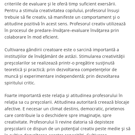
criteriile de evaluare și le oferă timp suficient exersării.
Pentru a stimula creativitatea copilului, profesorul însuși
trebuie să fie creativ, să manifeste un comportament și o
atitudine pozitivă în acest sens. Profesorul creativ utilizează
în procesul de predare–învățare–evaluare învățarea prin
colaborare în mod eficient.
Cultivarea gândirii creatoare este o sarcină importantă a
instituțiilor de învățământ de astăzi. Stimularea creativității
preșcolarilor se realizează printr-o pregătire susținută
teoretică și practică; prin dezvoltarea competențelor de
muncă și experimentare independentă; prin dezvoltarea
spiritului critic.
Foarte importantă este relația și atitudinea profesorului în
relația sa cu preșcolarii. Atitudinea autoritară creează blocaje
afective. E necesar un climat destins, democratic, prietenos
care contribuie la o deschidere spre imaginație, spre
creativitate. Profesorului îi revine datoria să depisteze
preșcolarii ce dispun de un potențial creativ peste medie și să