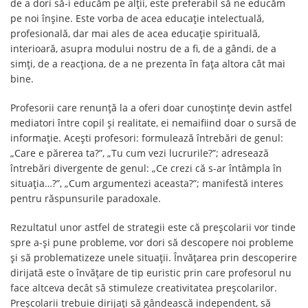
de a dori să-i educăm pe alții, este preferabil să ne educăm
pe noi înșine. Este vorba de acea educație intelectuală,
profesională, dar mai ales de acea educație spirituală,
interioară, asupra modului nostru de a fi, de a gândi, de a
simți, de a reacționa, de a ne prezenta în fața altora cât mai
bine.
Profesorii care renunță la a oferi doar cunoștințe devin astfel
mediatori între copil și realitate, ei nemaifiind doar o sursă de
informație. Acești profesori: formulează întrebări de genul:
„Care e părerea ta?”, „Tu cum vezi lucrurile?”; adresează
întrebări divergente de genul: „Ce crezi că s-ar întâmpla în
situația…?”, „Cum argumentezi aceasta?”; manifestă interes
pentru răspunsurile paradoxale.
Rezultatul unor astfel de strategii este că preșcolarii vor tinde
spre a-și pune probleme, vor dori să descopere noi probleme
și să problematizeze unele situații. Învățarea prin descoperire
dirijată este o învățare de tip euristic prin care profesorul nu
face altceva decât să stimuleze creativitatea preșcolarilor.
Preșcolarii trebuie dirijați să gândească independent, să