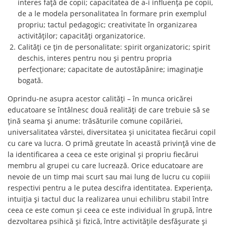
interes față de copii; capacitatea de a-i influența pe copii,
de a le modela personalitatea în formare prin exemplul
propriu; tactul pedagogic; creativitate în organizarea
activităților; capacități organizatorice.
Calități ce țin de personalitate: spirit organizatoric; spirit
deschis, interes pentru nou și pentru propria
perfecționare; capacitate de autostăpânire; imaginație
bogată.
Oprindu-ne asupra acestor calități – în munca oricărei
educatoare se întâlnesc două realități de care trebuie să se
țină seama și anume: trăsăturile comune copilăriei,
universalitatea vârstei, diversitatea și unicitatea fiecărui copil
cu care va lucra. O primă greutate în această privință vine de
la identificarea a ceea ce este original și propriu fiecărui
membru al grupei cu care lucrează. Orice educatoare are
nevoie de un timp mai scurt sau mai lung de lucru cu copiii
respectivi pentru a le putea descifra identitatea. Experiența,
intuiția și tactul duc la realizarea unui echilibru stabil între
ceea ce este comun și ceea ce este individual în grupă, între
dezvoltarea psihică și fizică, între activitățile desfășurate și