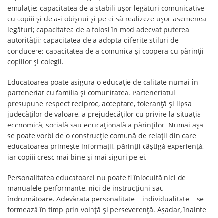
emulație; capacitatea de a stabili ușor legături comunicative
cu copiii și de a-i obișnui și pe ei să realizeze ușor asemenea
legături; capacitatea de a folosi în mod adecvat puterea
autorității; capacitatea de a adopta diferite stiluri de
conducere; capacitatea de a comunica și coopera cu părinții
copiilor și colegii.
Educatoarea poate asigura o educație de calitate numai în
parteneriat cu familia și comunitatea. Parteneriatul
presupune respect reciproc, acceptare, toleranță și lipsa
judecăților de valoare, a prejudecăților cu privire la situația
economică, socială sau educațională a părinților. Numai așa
se poate vorbi de o construcție comună de relații din care
educatoarea primește informații, părinții câștigă experiență,
iar copiii cresc mai bine și mai siguri pe ei.
Personalitatea educatoarei nu poate fi înlocuită nici de
manualele performante, nici de instrucțiuni sau
îndrumătoare. Adevărata personalitate – individualitate – se
formează în timp prin voință și perseverență. Așadar, înainte