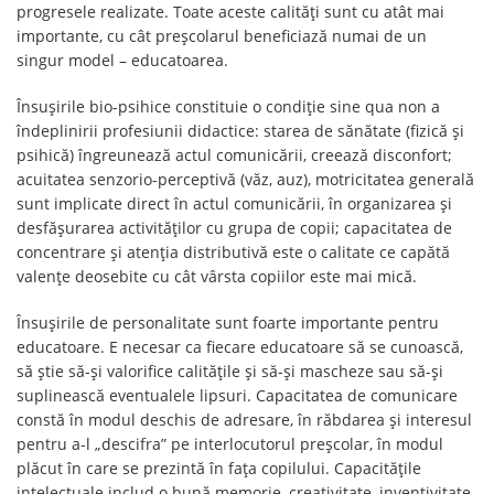
progresele realizate. Toate aceste calități sunt cu atât mai
importante, cu cât preșcolarul beneficiază numai de un
singur model – educatoarea.
Însușirile bio-psihice constituie o condiție sine qua non a
îndeplinirii profesiunii didactice: starea de sănătate (fizică și
psihică) îngreunează actul comunicării, creează disconfort;
acuitatea senzorio-perceptivă (văz, auz), motricitatea generală
sunt implicate direct în actul comunicării, în organizarea și
desfășurarea activităților cu grupa de copii; capacitatea de
concentrare și atenția distributivă este o calitate ce capătă
valențe deosebite cu cât vârsta copiilor este mai mică.
Însușirile de personalitate sunt foarte importante pentru
educatoare. E necesar ca fiecare educatoare să se cunoască,
să știe să-și valorifice calitățile și să-și mascheze sau să-și
suplinească eventualele lipsuri. Capacitatea de comunicare
constă în modul deschis de adresare, în răbdarea și interesul
pentru a-l „descifra” pe interlocutorul preșcolar, în modul
plăcut în care se prezintă în fața copilului. Capacitățile
intelectuale includ o bună memorie, creativitate, inventivitate,