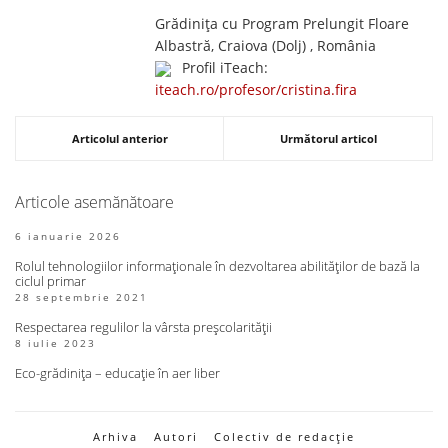
Grădinița cu Program Prelungit Floare
Albastră, Craiova (Dolj) , România
Profil iTeach:
iteach.ro/profesor/cristina.fira
Articolul anterior
Următorul articol
Articole asemănătoare
6 ianuarie 2026
Rolul tehnologiilor informaționale în dezvoltarea abilităților de bază la
ciclul primar
28 septembrie 2021
Respectarea regulilor la vârsta preșcolarității
8 iulie 2023
Eco-grădinița – educație în aer liber
Arhiva
Autori
Colectiv de redacție