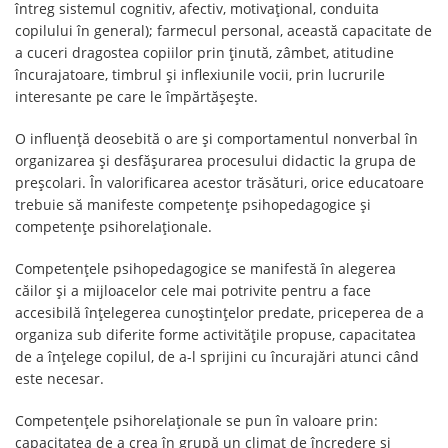
întreg sistemul cognitiv, afectiv, motivațional, conduita
copilului în general); farmecul personal, această capacitate de
a cuceri dragostea copiilor prin ținută, zâmbet, atitudine
încurajatoare, timbrul și inflexiunile vocii, prin lucrurile
interesante pe care le împărtășește.
O influență deosebită o are și comportamentul nonverbal în
organizarea și desfășurarea procesului didactic la grupa de
preșcolari. În valorificarea acestor trăsături, orice educatoare
trebuie să manifeste competențe psihopedagogice și
competențe psihorelaționale.
Competențele psihopedagogice se manifestă în alegerea
căilor și a mijloacelor cele mai potrivite pentru a face
accesibilă înțelegerea cunoștințelor predate, priceperea de a
organiza sub diferite forme activitățile propuse, capacitatea
de a înțelege copilul, de a-l sprijini cu încurajări atunci când
este necesar.
Competențele psihorelaționale se pun în valoare prin:
capacitatea de a crea în grupă un climat de încredere și