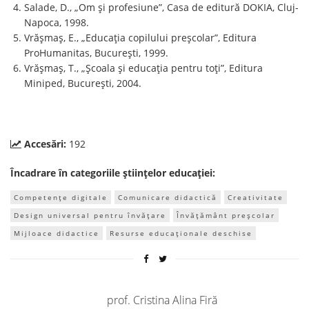
Salade, D., „Om și profesiune”, Casa de editură DOKIA, Cluj-
Napoca, 1998.
Vrășmaș, E., „Educația copilului preșcolar”, Editura
ProHumanitas, București, 1999.
Vrășmaș, T., „Școala și educația pentru toți”, Editura
Miniped, București, 2004.
Accesări:
192
Încadrare în categoriile științelor educației:
Competențe digitale
Comunicare didactică
Creativitate
Design universal pentru învățare
Învățământ preșcolar
Mijloace didactice
Resurse educaționale deschise
prof. Cristina Alina Firă