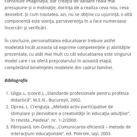
constituie imaginația, dar creația de valoare reală mai
presupune și o motivație, dorința de a realiza ceva nou, ceva
deosebit. Și cum noutatea, azi, nu se obține cu ușurință, o altă
componentă este voința, perseverența în a face numeroase
încercări și verificări.
În concluzie, personalitatea educatoarei trebuie astfel
modelată încât aceasta să exprime competențele și abilitățile
prezentate, cu atât mai mult cu cât educatoarea este singurul
model care i se oferă preșcolarului în această etapă,
completând bineînțeles modelele din cadrul familiei.
Bibliografie
Gliga, L. (coord.), „Standarde profesionale pentru profesia
didactică”, M.E.N., București, 2002.
Oprea, L. Crenguța, „Metoda activ-participative de
stimulare și dezvoltare a creativității în educația adulților”,
în revista „Paideia”, nr. 1-2/2000.
Pânișoară, Ion-Ovidiu, „Comunicarea eficientă – metode de
interacțiuni educaționale”, ed. Polirom, Iași, 2003.