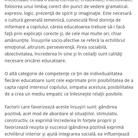
folosirea unui limbaj corect din punct de vedere gramatical,
expresiv, logic, prezență de spirit și imaginație. Este necesară
o cultură generală temeinică, cunoscută fiind dorința de
informare a copilului, căreia educatoarea trebuie să-i facă
față prin explicații corecte și, de cele mai multe ori, chiar
amănunțite. Însușirile socio-afective se referă la echilibrul
emoțional, altruism, perseverență. Firea sociabilă,
obiectivitatea, încrederea în sine și în ceilalți sunt calități
necesare oricărei educatoare.
O altă categorie de competențe ce țin de individualitatea
fiecărei educatoare sunt cele exprimate prin posibilitatea de a
capta rapid interesul copilului, simpatia acestuia, posibilitatea
de a crea un mediu empatic ce înlesnește relații posibile.
Factorii care favorizează aceste însușiri sunt: gândirea
pozitivă, acel mod de abordare al situațiilor, stimulativ,
constructiv, ce exprimă încrederea în forțele proprii și
favorizează reușita și succesul (gândirea pozitivă exprimă
echilibrul interior și ajută integrarea socială, ea influențează