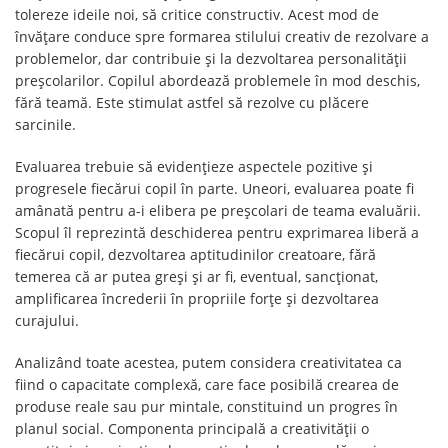
tolereze ideile noi, să critice constructiv. Acest mod de
învățare conduce spre formarea stilului creativ de rezolvare a
problemelor, dar contribuie și la dezvoltarea personalității
preșcolarilor. Copilul abordează problemele în mod deschis,
fără teamă. Este stimulat astfel să rezolve cu plăcere
sarcinile.
Evaluarea trebuie să evidențieze aspectele pozitive și
progresele fiecărui copil în parte. Uneori, evaluarea poate fi
amânată pentru a-i elibera pe preșcolari de teama evaluării.
Scopul îl reprezintă deschiderea pentru exprimarea liberă a
fiecărui copil, dezvoltarea aptitudinilor creatoare, fără
temerea că ar putea greși și ar fi, eventual, sancționat,
amplificarea încrederii în propriile forțe și dezvoltarea
curajului.
Analizând toate acestea, putem considera creativitatea ca
fiind o capacitate complexă, care face posibilă crearea de
produse reale sau pur mintale, constituind un progres în
planul social. Componenta principală a creativității o