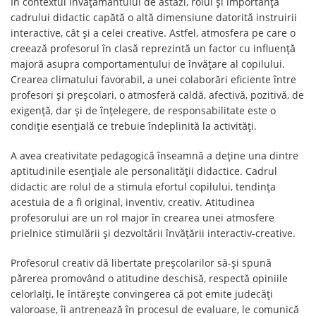
În contextul învățământului de astăzi, rolul și importanța
cadrului didactic capătă o altă dimensiune datorită instruirii
interactive, cât și a celei creative. Astfel, atmosfera pe care o
creează profesorul în clasă reprezintă un factor cu influență
majoră asupra comportamentului de învățare al copilului.
Crearea climatului favorabil, a unei colaborări eficiente între
profesori și preșcolari, o atmosferă caldă, afectivă, pozitivă, de
exigență, dar și de înțelegere, de responsabilitate este o
condiție esențială ce trebuie îndeplinită la activități.
A avea creativitate pedagogică înseamnă a deține una dintre
aptitudinile esențiale ale personalității didactice. Cadrul
didactic are rolul de a stimula efortul copilului, tendința
acestuia de a fi original, inventiv, creativ. Atitudinea
profesorului are un rol major în crearea unei atmosfere
prielnice stimulării și dezvoltării învățării interactiv-creative.
Profesorul creativ dă libertate preșcolarilor să-și spună
părerea promovând o atitudine deschisă, respectă opiniile
celorlalți, le întărește convingerea că pot emite judecăți
valoroase, îi antrenează în procesul de evaluare, le comunică