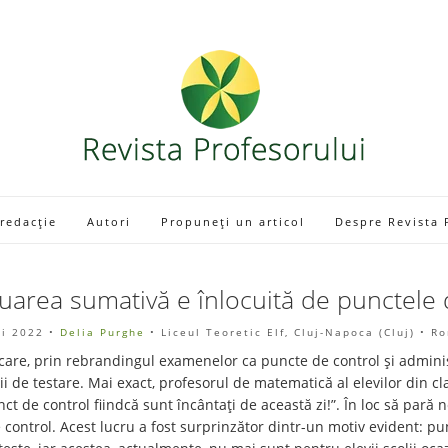
 redacție
Autori
Propuneți un articol
Despre Revista 
uarea sumativă e înlocuită de punctele 
i 2022
•
Delia Purghe
• Liceul Teoretic Elf, Cluj-Napoca (Cluj) • R
care, prin rebrandingul examenelor ca puncte de control și adminis
ii de testare. Mai exact, profesorul de matematică al elevilor din c
nct de control fiindcă sunt încântați de această zi!”. În loc să pară n
 control. Acest lucru a fost surprinzător dintr-un motiv evident: p