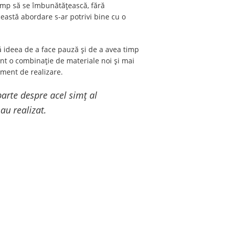
timp să se îmbunătățească, fără
ceastă abordare s-ar potrivi bine cu o
ă ideea de a face pauză și de a avea timp
nt o combinație de materiale noi și mai
iment de realizare.
parte despre acel simț al
au realizat.