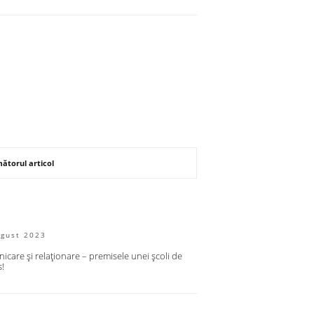
ătorul articol
ugust 2023
care și relaționare – premisele unei școli de
s!