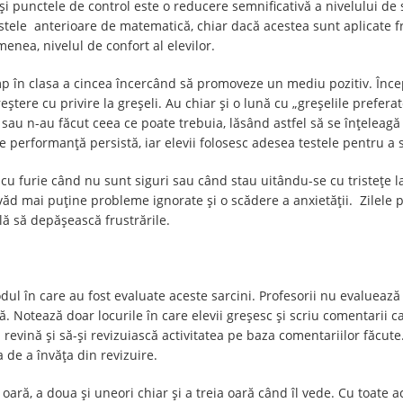
 și punctele de control este o reducere semnificativă a nivelului de 
stele anterioare de matematică, chiar dacă acestea sunt aplicate fr
enea, nivelul de confort al elevilor.
imp în clasa a cincea încercând să promoveze un mediu pozitiv. Înc
ere cu privire la greșeli. Au chiar și o lună cu „greșelile preferate”,
u n-au făcut ceea ce poate trebuia, lăsând astfel să se înțeleagă că
e performanță persistă, iar elevii folosesc adesea testele pentru a 
g cu furie când nu sunt siguri sau când stau uitându-se cu tristețe 
d mai puține probleme ignorate și o scădere a anxietății. Zilele p
ă să depășească frustrările.
ul în care au fost evaluate aceste sarcini. Profesorii nu evaluează 
 Notează doar locurile în care elevii greșesc și scriu comentarii car
 revină și să-și revizuiască activitatea pe baza comentariilor făcut
sa de a învăța din revizuire.
ară, a doua și uneori chiar și a treia oară când îl vede. Cu toate a