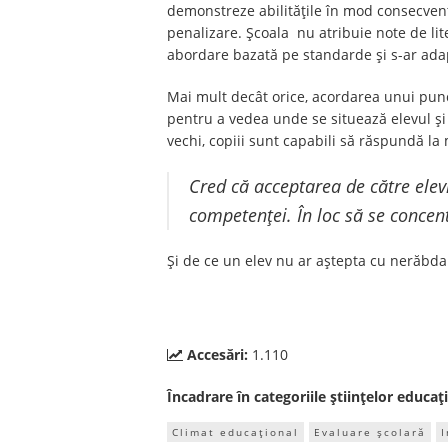
demonstreze abilitățile în mod consecvent,
penalizare. Școala nu atribuie note de lit
abordare bazată pe standarde și s-ar adap
Mai mult decât orice, acordarea unui punct
pentru a vedea unde se situează elevul și
vechi, copiii sunt capabili să răspundă la
Cred că acceptarea de către elev
competenței. În loc să se concent
Și de ce un elev nu ar aștepta cu nerăbda
Accesări:
1.110
Încadrare în categoriile științelor educați
Climat educațional
Evaluare școlară
I