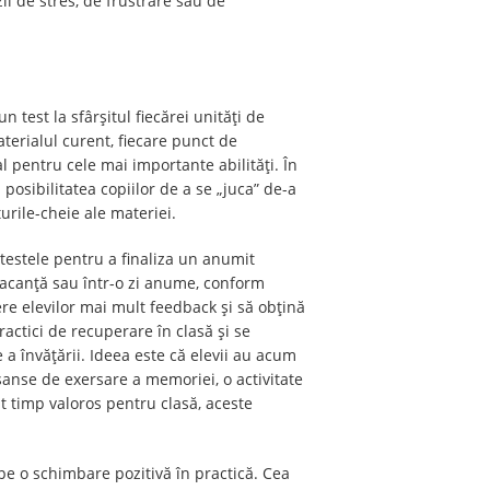
ii de stres, de frustrare sau de
 test la sfârșitul fiecărei unități de
terialul curent, fiecare punct de
al pentru cele mai importante abilități. În
posibilitatea copiilor de a se „juca” de-a
urile-cheie ale materiei.
testele pentru a finaliza un anumit
 vacanță sau într-o zi anume, conform
fere elevilor mai mult feedback și să obțină
ctici de recuperare în clasă și se
e a învățării. Ideea este că elevii au acum
șanse de exersare a memoriei, o activitate
ut timp valoros pentru clasă, aceste
pe o schimbare pozitivă în practică. Cea