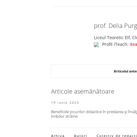
prof. Delia Pur
Liceul Teoretic Elf, 
Profil iTeach:
ite
Articolul ante
Articole asemănătoare
19 iunie 2023
Beneficiile jocurilor didactice în predarea și învă
limbilor străine
Arhiva
Autori
Colectiv de redacț