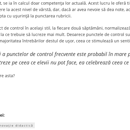
 se ia în calcul doar competența lor actuală. Acest lucru le oferă 
ere la acest nivel de vârstă, dar, dacă ar avea nevoie să dea note, a
ta cu ușurință la punctarea rubricii.
 de control în același stil, la fiecare două săptămâni, normalizeaz
 la ce trebuie să lucreze mai mult. Deoarece punctele de control su
 majoritatea întrebărilor destul de ușor, ceea ce stimulează un sent
i a punctelor de control frecvente este probabil în mare 
reze pe ceea ce elevii nu pot face, ea celebrează ceea ce 
re asta?
ei:
novație didactică