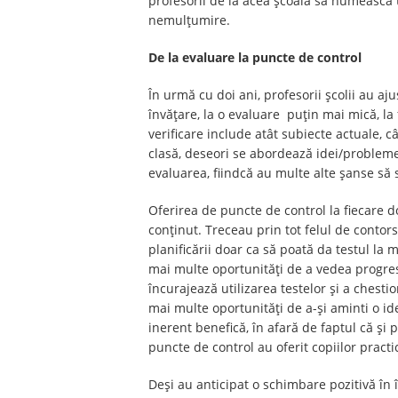
profesorii de la acea școală să numească t
nemulțumire.
De la evaluare la puncte de control
În urmă cu doi ani, profesorii școlii au aj
învățare, la o evaluare puțin mai mică, la
verificare include atât subiecte actuale, câ
clasă, deseori se abordează idei/probleme m
evaluarea, fiindcă au multe alte șanse să s
Oferirea de puncte de control la fiecare 
conținut. Treceau prin tot felul de conto
planificării doar ca să poată da testul la 
mai multe oportunități de a vedea progres
încurajează utilizarea testelor și a chesti
mai multe oportunități de a-și aminti o id
inerent benefică, în afară de faptul că și 
puncte de control au oferit copiilor pract
Deși au anticipat o schimbare pozitivă în 