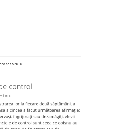
Profesorului
de control
omânia
trarea lor la fiecare două săptămâni, a
lasa a cincea a făcut următoarea afirmație:
ervoși, îngrijorați sau dezamăgiți, elevii
unctele de control sunt ceea ce obișnuiau