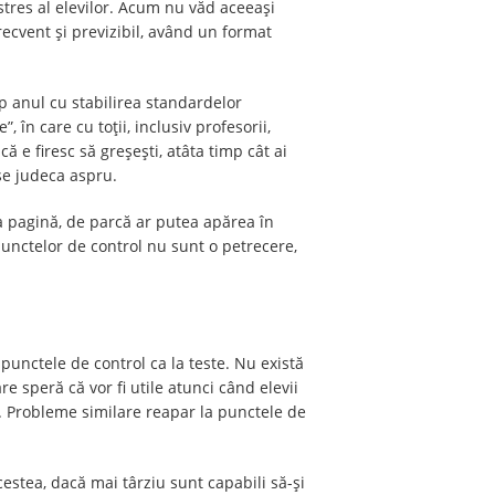
stres al elevilor. Acum nu văd aceeași
ecvent și previzibil, având un format
ep anul cu stabilirea standardelor
 în care cu toții, inclusiv profesorii,
 e firesc să greșești, atâta timp cât ai
se judeca aspru.
la pagină, de parcă ar putea apărea în
unctelor de control nu sunt o petrecere,
punctele de control ca la teste. Nu există
e speră că vor fi utile atunci când elevii
e. Probleme similare reapar la punctele de
cestea, dacă mai târziu sunt capabili să-și