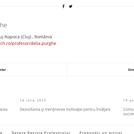
ghe
Cluj-Napoca (Cluj) , România
ach.ro/profesor/delia.purghe
rior
Urm
14 iulie 2023
10 a
țarea
Dezvoltarea și menținerea motivației pentru învățare
Comuni
succe
ie
Despre Revista Profesorului
Propuneți un articol