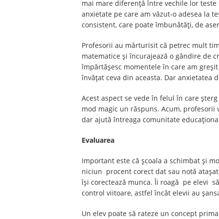
mai mare diferență între vechile lor teste
anxietate pe care am văzut-o adesea la te
consistent, care poate îmbunătăți, de asem
Profesorii au mărturisit că petrec mult t
matematice și încurajează o gândire de creșt
împărtășesc momentele în care am greșit sa
învățat ceva din aceasta. Dar anxietatea d
Acest aspect se vede în felul în care șter
mod magic un răspuns. Acum, profesorii vă
dar ajută întreaga comunitate educațional
Evaluarea
Important este că școala a schimbat și mod
niciun procent corect dat sau notă atașată.
își corectează munca. Îi roagă pe elevi să
control viitoare, astfel încât elevii au șan
Un elev poate să rateze un concept prima o