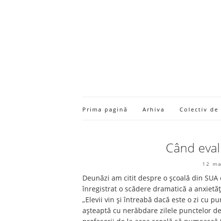
Prima pagină
Arhiva
Colectiv de
Când eval
12 ma
Deunăzi am citit despre o școală din SUA 
înregistrat o scădere dramatică a anxietăț
„Elevii vin și întreabă dacă este o zi cu pu
așteaptă cu nerăbdare zilele punctelor de