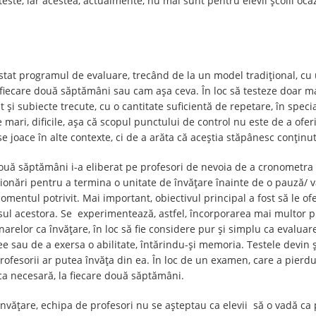
este, iar acestea, actualmente, nu mai sunt pentru elevii școlii ocaz
ustat programul de evaluare, trecând de la un model tradițional, cu un
 fiecare două săptămâni sau cam așa ceva. În loc să testeze doar ma
t și subiecte trecute, cu o cantitate suficientă de repetare, în speci
ari, dificile, așa că scopul punctului de control nu este de a oferi 
e joace în alte contexte, ci de a arăta că aceștia stăpânesc conținut
două săptămâni i-a eliberat pe profesori de nevoia de a cronometra 
rsionări pentru a termina o unitate de învățare înainte de o pauză/
momentul potrivit. Mai important, obiectivul principal a fost să le o
ul acestora. Se experimentează, astfel, încorporarea mai multor pra
onarelor ca învățare, în loc să fie considere pur și simplu ca evaluar
ee sau de a exersa o abilitate, întărindu-și memoria. Testele devin 
profesorii ar putea învăța din ea. În loc de un examen, care a pierd
ica necesară, la fiecare două săptămâni.
învățare, echipa de profesori nu se așteptau ca elevii să o vadă ca 