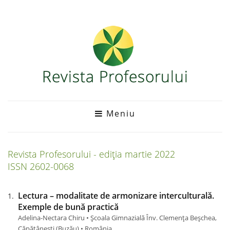
Meniu
Revista Profesorului - ediția
martie
2022
ISSN 2602-0068
Lectura – modalitate de armonizare interculturală.
Exemple de bună practică
Adelina-Nectara Chiru • Școala Gimnazială Înv. Clemența Beșchea,
Căpăţâneşti (Buzău) • România