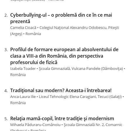
Cyberbullying-ul – o problemă din ce în ce mai
prezentă
Camelia Cioacă • Colegiul Național Alexandru Odobescu, Pitești
(Argeş) • România
Profilul de formare european al absolventului de
clasa a VIII-a din România, din perspectiva
profesorului de fizică
Izabela Toader • Școala Gimnazială, Vulcana Pandele (Dâmboviţa) •
România
Tradițional sau modern? Aceasta-i întrebarea!
Anca-Laura Ilie • Liceul Tehnologic Elena Caragiani, Tecuci (Galaţi) •
România
Relația mamă-copil, între tradiție și modernism
Mihaela Păduraru-Comănoiu • Școala Gimnazială Nr. 2, Comarnic
(Prahova) • România