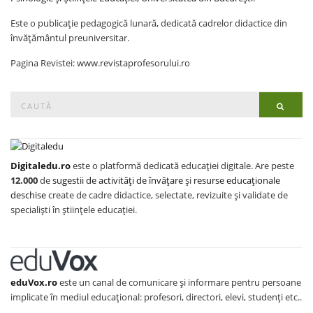
Este o publicație pedagogică lunară, dedicată cadrelor didactice din
învățământul preuniversitar.
Pagina Revistei: www.revistaprofesorului.ro
Search
Searc
for:
Digitaledu.ro
este o platformă dedicată educației digitale. Are peste
12.000
de
sugestii de activități de învățare
și
resurse educaționale
deschise
create de cadre didactice, selectate, revizuite și validate de
specialiști în științele educației.
eduVox.ro
este un canal de comunicare și informare pentru persoane
implicate în mediul educațional: profesori, directori, elevi, studenți etc..