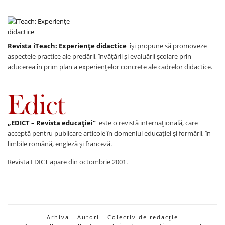
Revista iTeach: Experienţe didactice
îşi propune să promoveze
aspectele practice ale predării, învăţării şi evaluării şcolare prin
aducerea în prim plan a experienţelor concrete ale cadrelor didactice.
„EDICT – Revista educației”
este o revistă internațională, care
acceptă pentru publicare articole în domeniul educației și formării, în
limbile română, engleză și franceză.
Revista EDICT apare din octombrie 2001.
Arhiva
Autori
Colectiv de redacție