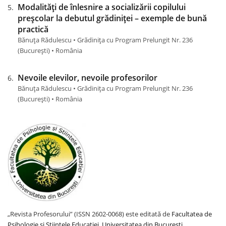
Modalități de înlesnire a socializării copilului
preșcolar la debutul grădiniței – exemple de bună
practică
Bănuța Rădulescu • Grădinița cu Program Prelungit Nr. 236
(Bucureşti) • România
Nevoile elevilor, nevoile profesorilor
Bănuța Rădulescu • Grădinița cu Program Prelungit Nr. 236
(Bucureşti) • România
„Revista Profesorului” (ISSN 2602-0068) este editată de
Facultatea de
Psihologie și Științele Educației, Universitatea din București
.