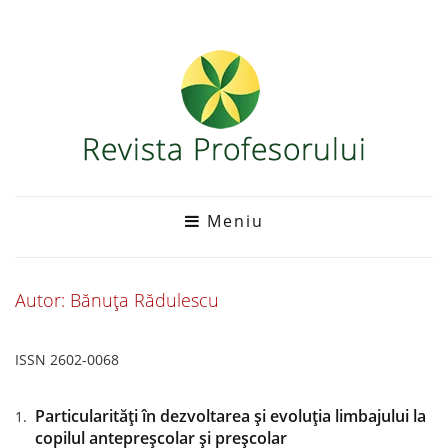
Meniu
Autor: Bănuța Rădulescu
ISSN 2602-0068
Particularități în dezvoltarea și evoluția limbajului la
copilul antepreșcolar și preșcolar