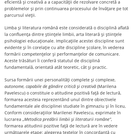
eficientă și creativă a a capacității de rezolvare concretă a
problemelor și prin continuarea procesului de învățare pe tot
parcursul vieții.
Limba și literatura română este considerată o disciplină aflată
la confluența dintre științele limbii, arta literară și științele
psihologiei educaționale. Implicațiile acestei discipline sunt
evidente și în corelație cu alte discipline școlare, în vederea
formării competențelor și performanțelor de comunicare.
Aceste trăsături îi conferă statutul de disciplină
fundamentală, orientată atât teoretic, cât și practic.
Sursa formării unei personalități complete și complexe,
autonome, capabile de gândire critică și creativă
(Marilena
Pavelescu) o constituie o atitudine pozitivă față de lectură,
formarea acesteia reprezentând unul dintre obiectivele
fundamentale ale disciplinei studiate în gimnaziu și în liceu,
Conform considerațiilor Marilenei Pavelescu, exprimate în
lucrarea „
Metodica predării limbii și literaturii române”
,
formarea atitudinii pozitive față de lectură are în vedere
următoarele etape: alegerea textelor în concordanță cu