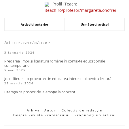
Profil iTeach:
iteach.ro/profesor/margareta.onofrei
Articolul anterior
Următorul articol
Articole asemănătoare
3 ianuarie 2026
Predarea limbii și literaturii române în contexte educaționale
contemporane
5 mai 2025
Jocul literar – o provocare în educarea interesului pentru lectură
22 martie 2026
Literația ca proces: de la emoție la concept
Arhiva
Autori
Colectiv de redacție
Despre Revista Profesorului
Propuneți un articol