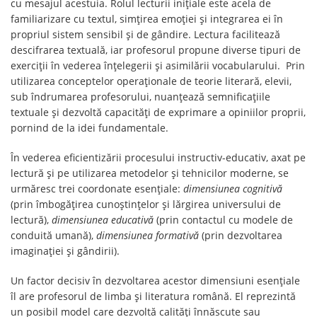
cu mesajul acestuia. Rolul lecturii inițiale este acela de
familiarizare cu textul, simțirea emoției și integrarea ei în
propriul sistem sensibil și de gândire. Lectura facilitează
descifrarea textuală, iar profesorul propune diverse tipuri de
exerciții în vederea înțelegerii și asimilării vocabularului. Prin
utilizarea conceptelor operaționale de teorie literară, elevii,
sub îndrumarea profesorului, nuanțează semnificațiile
textuale și dezvoltă capacități de exprimare a opiniilor proprii,
pornind de la idei fundamentale.
În vederea eficientizării procesului instructiv-educativ, axat pe
lectură și pe utilizarea metodelor și tehnicilor moderne, se
urmăresc trei coordonate esențiale:
dimensiunea cognitivă
(prin îmbogățirea cunoștințelor și lărgirea universului de
lectură),
dimensiunea educativă
(prin contactul cu modele de
conduită umană),
dimensiunea formativă
(prin dezvoltarea
imaginației și gândirii).
Un factor decisiv în dezvoltarea acestor dimensiuni esențiale
îl are profesorul de limba și literatura română. El reprezintă
un posibil model care dezvoltă calități înnăscute sau