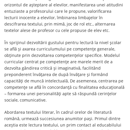
orizontul de așteptare al elevilor, manifestarea unei atitudini
entuziaste a profesorului care le propune, valorificarea
lecturii inocente a elevilor, îmbinarea limbajelor în
descifrarea textului, prin mimă, joc de rol etc., alternarea
textelor alese de profesor cu cele propuse de elev etc.
În sprijinul dezvoltării gustului pentru lectură la nivel școlar
se află și axarea curriculumului pe competențe generale,
obținute prin dezvoltarea competențelor specifice. Modelul
curricular centrat pe competențe are marele merit de a
dezvolta gândirea critică și imaginativă, facilitând
preponderent învățarea de după învățare și formând
capacități de muncă intelectuală, De asemenea, centrarea pe
competențe se află în concordanță cu finalitatea educațională
– formarea unei personalități apte să răspundă cerințelor
sociale, comunicative.
Abordarea textului literar, în cadrul orelor de literatură
română, urmează succesiunea anumitor pași. Primul dintre
aceștia este lectura textului, un prim contact al educabilului