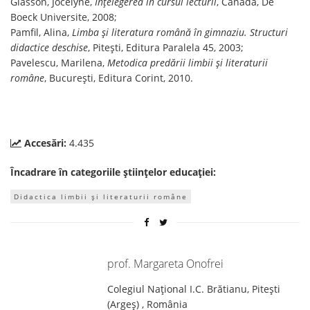
Giasson, Jocelyne,
Înțelegerea în cursul lecturii
, Canada, De
Boeck Universite, 2008;
Pamfil, Alina,
Limba și literatura română în gimnaziu. Structuri
didactice deschise
, Pitești, Editura Paralela 45, 2003;
Pavelescu, Marilena,
Metodica predării limbii și literaturii
române
, București, Editura Corint, 2010.
Accesări:
4.435
Încadrare în categoriile științelor educației:
Didactica limbii și literaturii române
prof. Margareta Onofrei
Colegiul Național I.C. Brătianu, Pitești
(Argeş) , România