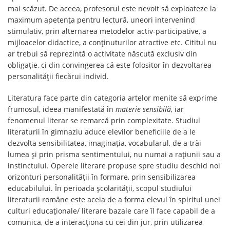
mai scăzut. De aceea, profesorul este nevoit să exploateze la
maximum apetența pentru lectură, uneori intervenind
stimulativ, prin alternarea metodelor activ-participative, a
mijloacelor didactice, a conținuturilor atractive etc. Cititul nu
ar trebui să reprezintă o activitate născută exclusiv din
obligație, ci din convingerea că este folositor în dezvoltarea
personalității fiecărui individ.
Literatura face parte din categoria artelor menite să exprime
frumosul, ideea manifestată în
materie sensibilă
, iar
fenomenul literar se remarcă prin complexitate. Studiul
literaturii în gimnaziu aduce elevilor beneficiile de a le
dezvolta sensibilitatea, imaginația, vocabularul, de a trăi
lumea și prin prisma sentimentului, nu numai a rațiunii sau a
instinctului. Operele literare propuse spre studiu deschid noi
orizonturi personalității în formare, prin sensibilizarea
educabilului. În perioada școlarității, scopul studiului
literaturii române este acela de a forma elevul în spiritul unei
culturi educaționale/ literare bazale care îl face capabil de a
comunica, de a interacționa cu cei din jur, prin utilizarea