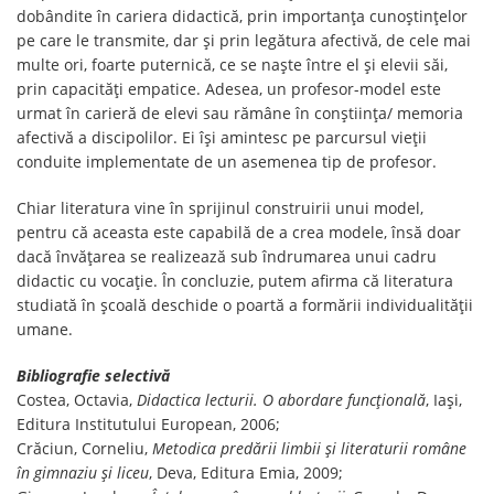
dobândite în cariera didactică, prin importanța cunoștințelor
pe care le transmite, dar și prin legătura afectivă, de cele mai
multe ori, foarte puternică, ce se naște între el și elevii săi,
prin capacități empatice. Adesea, un profesor-model este
urmat în carieră de elevi sau rămâne în conștiința/ memoria
afectivă a discipolilor. Ei își amintesc pe parcursul vieții
conduite implementate de un asemenea tip de profesor.
Chiar literatura vine în sprijinul construirii unui model,
pentru că aceasta este capabilă de a crea modele, însă doar
dacă învățarea se realizează sub îndrumarea unui cadru
didactic cu vocație. În concluzie, putem afirma că literatura
studiată în școală deschide o poartă a formării individualității
umane.
Bibliografie selectivă
Costea, Octavia,
Didactica lecturii. O abordare funcțională
, Iași,
Editura Institutului European, 2006;
Crăciun, Corneliu,
Metodica predării limbii și literaturii române
în gimnaziu și liceu
, Deva, Editura Emia, 2009;