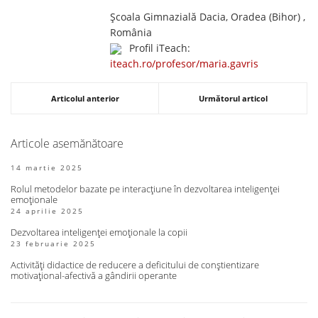
Școala Gimnazială Dacia, Oradea (Bihor) ,
România
Profil iTeach:
iteach.ro/profesor/maria.gavris
Articolul anterior
Următorul articol
Articole asemănătoare
14 martie 2025
Rolul metodelor bazate pe interacțiune în dezvoltarea inteligenței
emoționale
24 aprilie 2025
Dezvoltarea inteligenței emoționale la copii
23 februarie 2025
Activități didactice de reducere a deficitului de conștientizare
motivațional-afectivă a gândirii operante