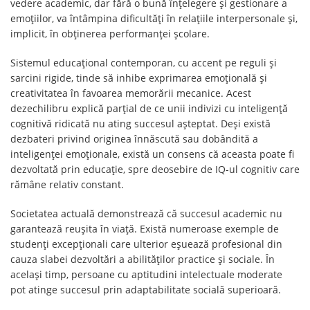
vedere academic, dar fără o bună înțelegere și gestionare a
emoțiilor, va întâmpina dificultăți în relațiile interpersonale și,
implicit, în obținerea performanței școlare.
Sistemul educațional contemporan, cu accent pe reguli și
sarcini rigide, tinde să inhibe exprimarea emoțională și
creativitatea în favoarea memorării mecanice. Acest
dezechilibru explică parțial de ce unii indivizi cu inteligență
cognitivă ridicată nu ating succesul așteptat. Deși există
dezbateri privind originea înnăscută sau dobândită a
inteligenței emoționale, există un consens că aceasta poate fi
dezvoltată prin educație, spre deosebire de IQ-ul cognitiv care
rămâne relativ constant.
Societatea actuală demonstrează că succesul academic nu
garantează reușita în viață. Există numeroase exemple de
studenți excepționali care ulterior eșuează profesional din
cauza slabei dezvoltări a abilităților practice și sociale. În
același timp, persoane cu aptitudini intelectuale moderate
pot atinge succesul prin adaptabilitate socială superioară.