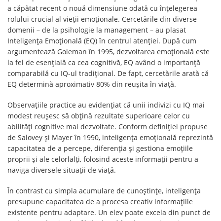
a căpătat recent o nouă dimensiune odată cu înțelegerea
rolului crucial al vieții emoționale. Cercetările din diverse
domenii – de la psihologie la management – au plasat
Inteligența Emoțională (EQ) în centrul atenției. După cum
argumentează Goleman în 1995, dezvoltarea emoțională este
la fel de esențială ca cea cognitivă, EQ având o importanță
comparabilă cu IQ-ul tradițional. De fapt, cercetările arată că
EQ determină aproximativ 80% din reușita în viață.
Observațiile practice au evidențiat că unii indivizi cu IQ mai
modest reușesc să obțină rezultate superioare celor cu
abilități cognitive mai dezvoltate. Conform definiției propuse
de Salovey și Mayer în 1990, inteligența emoțională reprezintă
capacitatea de a percepe, diferenția și gestiona emoțiile
proprii și ale celorlalți, folosind aceste informații pentru a
naviga diversele situații de viață.
În contrast cu simpla acumulare de cunoștințe, inteligența
presupune capacitatea de a procesa creativ informațiile
existente pentru adaptare. Un elev poate excela din punct de