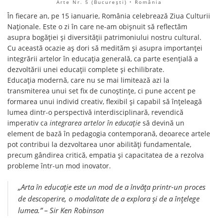
Arte Nr. 5 (Bucureşti) • România
În fiecare an, pe 15 ianuarie, România celebrează Ziua Culturii
Naționale. Este o zi în care ne-am obișnuit să reflectăm
asupra bogăției și diversității patrimoniului nostru cultural.
Cu această ocazie aș dori să medităm și asupra importanței
integrării artelor în educația generală, ca parte esențială a
dezvoltării unei educații complete și echilibrate.
Educația modernă, care nu se mai limitează azi la
transmiterea unui set fix de cunoștințe, ci pune accent pe
formarea unui individ creativ, flexibil și capabil să înțeleagă
lumea dintr-o perspectivă interdisciplinară, revendică
imperativ ca
integrarea artelor în educație
să devină un
element de bază în pedagogia contemporană, deoarece artele
pot contribui la dezvoltarea unor abilități fundamentale,
precum gândirea critică, empatia și capacitatea de a rezolva
probleme într-un mod inovator.
„Arta în educație este un mod de a învăța printr-un proces
de descoperire, o modalitate de a explora și de a înțelege
lumea.” – Sir Ken Robinson