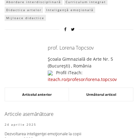
Abordare interdisciplinară
Curriculum integrat
Didactica artelor
Inteligență emoțională
Mijloace didactice
prof. Lorena Topcsov
Școala Gimnazială de Arte Nr. 5
(Bucureşti) , România
Profil iTeach:
iteach.ro/profesor/lorena.topcsov
Articolul anterior
Următorul articol
Articole asemănătoare
24 aprilie 2025
Dezvoltarea inteligenței emoționale la copii