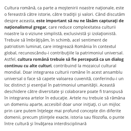
Cultura română, ca parte a moștenirii noastre naționale, este
o fereastră către istorie, către tradiții și valori. Când discutăm
despre aceasta,
este important să nu ne lăsăm capturați de
naționalismul gregar,
care reduce complexitatea culturii
noastre la o viziune simplistă, exclusivistă și izolaționistă.
Trebuie să îmbrățișăm, în schimb, acel sentiment de
patriotism luminat, care integrează România în contextul
global, recunoscându-i contribuțiile la patrimoniul universal.
Astfel,
cultura română trebuie să fie percepută ca un dialog
continuu cu alte culturi
, contribuind la mozaicul cultural
mondial. Doar integrarea culturii române în acest ansamblu
universal o face să capete valoarea cuvenită, conferindu-i un
loc distinct și esențial în patrimoniul umanității. Această
deschidere către diversitate și colaborare poate fi transpusă
în integrarea artelor în educație. Artele nu trebuie să rămâna
un domeniu aparte, accesibil doar unor inițiați, ci un mijloc
prin care putem înțelege mai profund concepte din diferite
domenii, precum științele exacte, istoria sau filozofia, o punte
între cultură și învățarea interdisciplinară