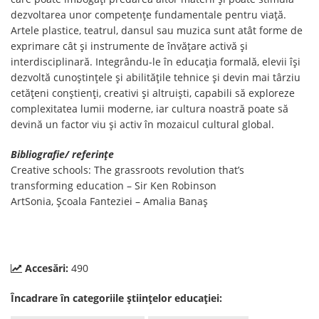
dezvoltarea unor competențe fundamentale pentru viață.
Artele plastice, teatrul, dansul sau muzica sunt atât forme de
exprimare cât și instrumente de învățare activă și
interdisciplinară. Integrându-le în educația formală, elevii își
dezvoltă cunoștințele și abilitățile tehnice și devin mai târziu
cetățeni conștienți, creativi și altruiști, capabili să exploreze
complexitatea lumii moderne, iar cultura noastră poate să
devină un factor viu și activ în mozaicul cultural global.
Bibliografie/ referințe
Creative schools: The grassroots revolution that’s
transforming education – Sir Ken Robinson
ArtSonia, Școala Fanteziei – Amalia Banaș
Accesări:
490
Încadrare în categoriile științelor educației: