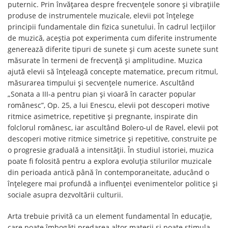
puternic. Prin învățarea despre frecvențele sonore și vibrațiile
produse de instrumentele muzicale, elevii pot înțelege
principii fundamentale din fizica sunetului. În cadrul lecțiilor
de muzică, aceștia pot experimenta cum diferite instrumente
generează diferite tipuri de sunete și cum aceste sunete sunt
măsurate în termeni de frecvență și amplitudine. Muzica
ajută elevii să înțeleagă concepte matematice, precum ritmul,
măsurarea timpului și secvențele numerice. Ascultând
„Sonata a III-a pentru pian și vioară în caracter popular
românesc”, Op. 25, a lui Enescu, elevii pot descoperi motive
ritmice asimetrice, repetitive și pregnante, inspirate din
folclorul românesc, iar ascultând Bolero-ul de Ravel, elevii pot
descoperi motive ritmice simetrice și repetitive, construite pe
o progresie graduală a intensității. În studiul istoriei, muzica
poate fi folosită pentru a explora evoluția stilurilor muzicale
din perioada antică până în contemporaneitate, aducând o
înțelegere mai profundă a influenței evenimentelor politice și
sociale asupra dezvoltării culturii.
Arta trebuie privită ca un element fundamental în educație,
care poate îmbogăți predarea altor materii și poate stimula