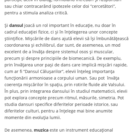
sau chiar contracarând ipotezele celor doi “cercetători”,
pentru a stimula analiza critică.
Și
dansul
joacă un rol important în educație, nu doar în
cadrul educației fizice, ci și în înțelegerea unor concepte
științifice. Mișcările de dans ajută elevii să își îmbunătățească
coordonarea și echilibrul, dar sunt, de asemenea, un mod
excelent de a învăța despre sistemul osos și muscular,
precum și despre principiile de biomecanică. De exemplu,
prin învățarea unor pași de dans care implică mișcări rapide,
cum ar fi “Dansul Călușarilor“, elevii înțeleg importanța
funcționării armonioase a corpului uman. Sau pot învăța
coerența mișcărilor în spațiu, prin rotirile fluide ale Valsului.
În plus, prin integrarea dansului în studiul matematicii, elevii
pot explora concepte precum ritmul, măsurile, simetria. Pot
studia dansuri specifice diferitelor perioade istorice, sau
diferitelor culturi, pentru a înțelege mai bine anumite
momente din evoluția lumii.
De asemenea,
muzica
este un instrument educațional