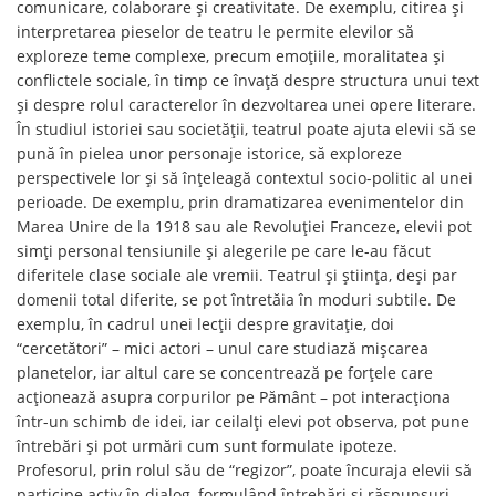
comunicare, colaborare și creativitate. De exemplu, citirea și
interpretarea pieselor de teatru le permite elevilor să
exploreze teme complexe, precum emoțiile, moralitatea și
conflictele sociale, în timp ce învață despre structura unui text
și despre rolul caracterelor în dezvoltarea unei opere literare.
În studiul istoriei sau societății, teatrul poate ajuta elevii să se
pună în pielea unor personaje istorice, să exploreze
perspectivele lor și să înțeleagă contextul socio-politic al unei
perioade. De exemplu, prin dramatizarea evenimentelor din
Marea Unire de la 1918 sau ale Revoluției Franceze, elevii pot
simți personal tensiunile și alegerile pe care le-au făcut
diferitele clase sociale ale vremii. Teatrul și știința, deși par
domenii total diferite, se pot întretăia în moduri subtile. De
exemplu, în cadrul unei lecții despre gravitație, doi
“cercetători” – mici actori – unul care studiază mișcarea
planetelor, iar altul care se concentrează pe forțele care
acționează asupra corpurilor pe Pământ – pot interacționa
într-un schimb de idei, iar ceilalți elevi pot observa, pot pune
întrebări și pot urmări cum sunt formulate ipoteze.
Profesorul, prin rolul său de “regizor”, poate încuraja elevii să
participe activ în dialog, formulând întrebări și răspunsuri