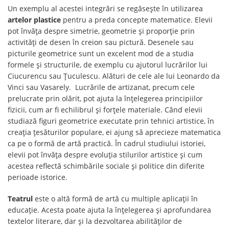
Un exemplu al acestei integrări se regăsește în utilizarea
artelor plastice
pentru a preda concepte matematice. Elevii
pot învăța despre simetrie, geometrie și proporție prin
activități de desen în creion sau pictură. Desenele sau
picturile geometrice sunt un excelent mod de a studia
formele și structurile, de exemplu cu ajutorul lucrărilor lui
Ciucurencu sau Țuculescu. Alături de cele ale lui Leonardo da
Vinci sau Vasarely. Lucrările de artizanat, precum cele
prelucrate prin olărit, pot ajuta la înțelegerea principiilor
fizicii, cum ar fi echilibrul și forțele materiale. Când elevii
studiază figuri geometrice executate prin tehnici artistice, în
creația țesăturilor populare, ei ajung să aprecieze matematica
ca pe o formă de artă practică. În cadrul studiului istoriei,
elevii pot învăța despre evoluția stilurilor artistice și cum
acestea reflectă schimbările sociale și politice din diferite
perioade istorice.
Teatrul
este o altă formă de artă cu multiple aplicații în
educație. Acesta poate ajuta la înțelegerea și aprofundarea
textelor literare, dar și la dezvoltarea abilităților de