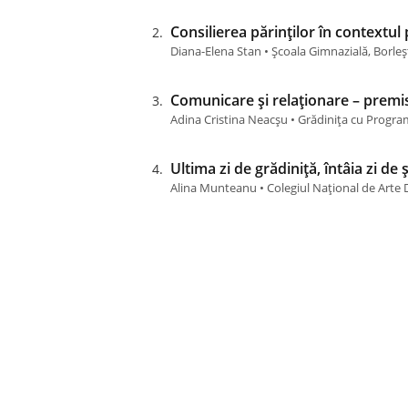
Consilierea părinților în contextul 
Diana-Elena Stan • Școala Gimnazială, Borle
Comunicare și relaționare – premis
Adina Cristina Neacşu • Grădinița cu Progr
Ultima zi de grădiniță, întâia zi de 
Alina Munteanu • Colegiul Național de Arte D