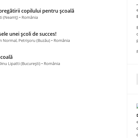
pregătirii copilului pentru școală
ști (Neamţ) • România
ele unei școli de succes!
am Normal, Petrișoru (Buzău) • România
școală
inu Lipatti (Bucureşti) • România
f