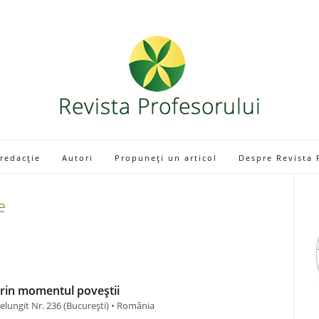
 redacție
Autori
Propuneți un articol
Despre Revista 
e
prin momentul poveștii
lungit Nr. 236 (Bucureşti) • România