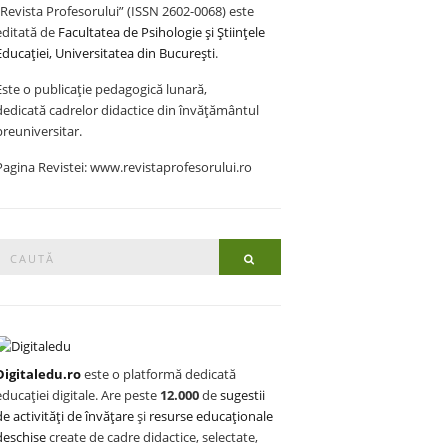
„Revista Profesorului” (ISSN 2602-0068) este
editată de
Facultatea de Psihologie și Științele
Educației, Universitatea din București
.
Este o publicație pedagogică lunară,
dedicată cadrelor didactice din învățământul
preuniversitar.
Pagina Revistei: www.revistaprofesorului.ro
Search
Search
or:
Digitaledu.ro
este o platformă dedicată
educației digitale. Are peste
12.000
de
sugestii
de activități de învățare
și
resurse educaționale
deschise
create de cadre didactice, selectate,