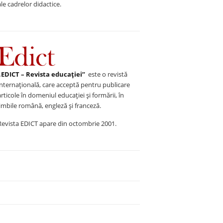
ale cadrelor didactice.
„EDICT – Revista educației”
este o revistă
internațională, care acceptă pentru publicare
articole în domeniul educației și formării, în
limbile română, engleză și franceză.
Revista EDICT apare din octombrie 2001.