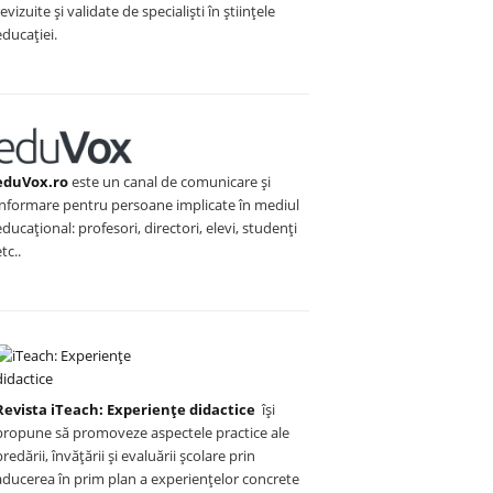
revizuite și validate de specialiști în științele
educației.
eduVox.ro
este un canal de comunicare și
informare pentru persoane implicate în mediul
educațional: profesori, directori, elevi, studenți
etc..
Revista iTeach: Experienţe didactice
îşi
propune să promoveze aspectele practice ale
predării, învăţării şi evaluării şcolare prin
aducerea în prim plan a experienţelor concrete