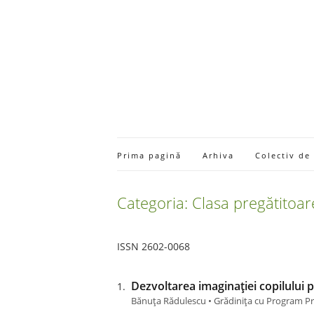
Prima pagină
Arhiva
Colectiv de
Categoria: Clasa pregătitoar
ISSN 2602-0068
Dezvoltarea imaginației copilului 
Bănuța Rădulescu • Grădinița cu Program Pre