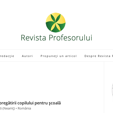
 redacție
Autori
Propuneți un articol
Despre Revista 
pregătirii copilului pentru școală
ști (Neamţ) • România