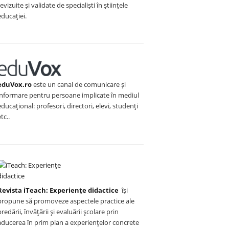
revizuite și validate de specialiști în științele
educației.
eduVox.ro
este un canal de comunicare și
informare pentru persoane implicate în mediul
educațional: profesori, directori, elevi, studenți
etc..
Revista iTeach: Experienţe didactice
îşi
propune să promoveze aspectele practice ale
predării, învăţării şi evaluării şcolare prin
aducerea în prim plan a experienţelor concrete