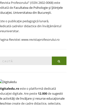
„Revista Profesorului” (ISSN 2602-0068) este
editată de
Facultatea de Psihologie și Științele
Educației, Universitatea din București
.
Este o publicație pedagogică lunară,
dedicată cadrelor didactice din învățământul
preuniversitar.
Pagina Revistei: www.revistaprofesorului.ro
Search
Search
or:
Digitaledu.ro
este o platformă dedicată
educației digitale. Are peste
12.000
de
sugestii
de activități de învățare
și
resurse educaționale
deschise
create de cadre didactice, selectate,