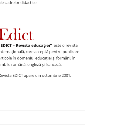
ale cadrelor didactice.
„EDICT – Revista educației”
este o revistă
internațională, care acceptă pentru publicare
articole în domeniul educației și formării, în
limbile română, engleză și franceză.
Revista EDICT apare din octombrie 2001.