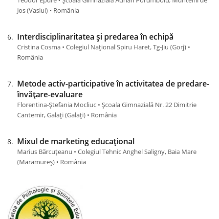
Teodor Epure • Școala Gimnazială Adrian Porumboiu, Muntenii de
Jos (Vaslui) • România
Interdisciplinaritatea și predarea în echipă
Cristina Cosma • Colegiul Național Spiru Haret, Tg-Jiu (Gorj) •
România
Metode activ-participative în activitatea de predare-
învăţare-evaluare
Florentina-Ștefania Mocliuc • Școala Gimnazială Nr. 22 Dimitrie
Cantemir, Galați (Galaţi) • România
Mixul de marketing educațional
Marius Bărcuțeanu • Colegiul Tehnic Anghel Saligny, Baia Mare
(Maramureş) • România