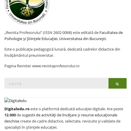
„Revista Profesorului” (ISSN 2602-0068) este editată de
Facultatea de
Psihologie și Științele Educației, Universitatea din București
.
Este o publicație pedagogică lunară, dedicată cadrelor didactice din
învățământul preuniversitar.
Pagina Revistei: www.revistaprofesorului.ro
Search
Searc
for:
Digitaledu.ro
este o platformă dedicată educației digitale. Are peste
12.000
de
sugestii de activități de învățare
și
resurse educaționale
deschise
create de cadre didactice, selectate, revizuite și validate de
specialiști în științele educației.