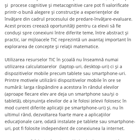
și procese cognitive și metacognitive care pot fi valorificate
printr-o bună alegere și construcție a experiențelor de
învățare din cadrul procesului de predare-învățare-evaluare.
Acest proces creează oportunități pentru ca elevii să fie
conduși spre conexiuni între diferite teme, între abstract și
practic, iar mijloacele TIC reprezintă un avantaj important în
explorarea de concepte și relații matematice.
Utilizarea resurselor TIC în școală nu înseamnă numai
utilizarea calculatoarelor (laptop-uri, desktop-uri) ci și a
dispozitivelor mobile precum tablete sau smartphone-uri.
Printre motivele utilizării dispozitivelor mobile în ore se
numără: larga răspândire a acestora în rândul elevilor
(aproape fiecare elev are deja un smartphone sau/și o
tabletă), obișnuința elevilor de a le folosi (elevii folosesc în
mod curent diferite aplicații pe smartphone-uri) și, nu în
ultimul rând, dezvoltarea foarte mare a aplicațiilor
educaționale care, odată instalate pe tablete sau smartphone-
uri, pot fi folosite independent de conexiunea la internet.