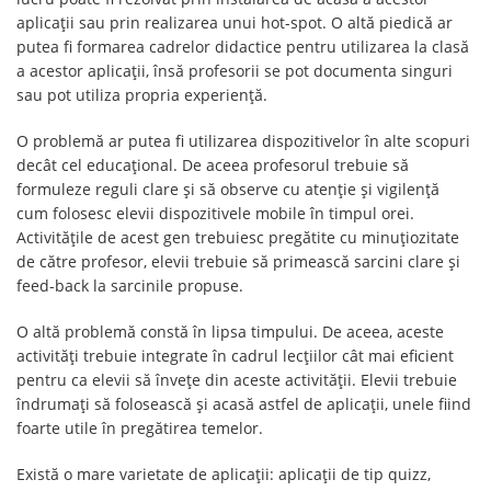
aplicații sau prin realizarea unui hot-spot. O altă piedică ar
putea fi formarea cadrelor didactice pentru utilizarea la clasă
a acestor aplicații, însă profesorii se pot documenta singuri
sau pot utiliza propria experiență.
O problemă ar putea fi utilizarea dispozitivelor în alte scopuri
decât cel educațional. De aceea profesorul trebuie să
formuleze reguli clare și să observe cu atenție și vigilență
cum folosesc elevii dispozitivele mobile în timpul orei.
Activitățile de acest gen trebuiesc pregătite cu minuțiozitate
de către profesor, elevii trebuie să primească sarcini clare și
feed-back la sarcinile propuse.
O altă problemă constă în lipsa timpului. De aceea, aceste
activități trebuie integrate în cadrul lecțiilor cât mai eficient
pentru ca elevii să învețe din aceste activității. Elevii trebuie
îndrumați să folosească și acasă astfel de aplicații, unele fiind
foarte utile în pregătirea temelor.
Există o mare varietate de aplicații: aplicații de tip quizz,