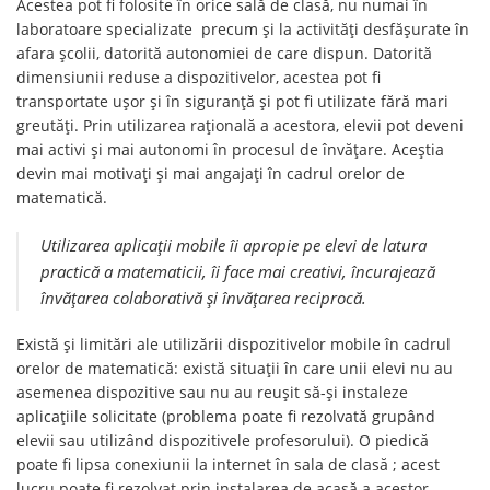
Acestea pot fi folosite în orice sală de clasă, nu numai în
laboratoare specializate precum și la activități desfășurate în
afara școlii, datorită autonomiei de care dispun. Datorită
dimensiunii reduse a dispozitivelor, acestea pot fi
transportate ușor și în siguranță și pot fi utilizate fără mari
greutăți. Prin utilizarea rațională a acestora, elevii pot deveni
mai activi și mai autonomi în procesul de învățare. Aceștia
devin mai motivați și mai angajați în cadrul orelor de
matematică.
Utilizarea aplicații mobile îi apropie pe elevi de latura
practică a matematicii, îi face mai creativi, încurajează
învățarea colaborativă și învățarea reciprocă.
Există și limitări ale utilizării dispozitivelor mobile în cadrul
orelor de matematică: există situații în care unii elevi nu au
asemenea dispozitive sau nu au reușit să-și instaleze
aplicațiile solicitate (problema poate fi rezolvată grupând
elevii sau utilizând dispozitivele profesorului). O piedică
poate fi lipsa conexiunii la internet în sala de clasă ; acest
lucru poate fi rezolvat prin instalarea de acasă a acestor