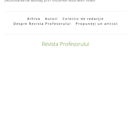
Dezvoltarea de abilități prin folosirea resurselor video
Arhiva
Autori
Colectiv de redacție
Despre Revista Profesorului
Propuneți un articol
Revista Profesorului