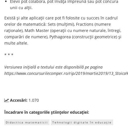
Elevii pot colabora, pot învăța împreună sau pot concura
unii cu alții.
Există și alte aplicații care pot fi folosite cu succes în cadrul
orelor de matematică: Sets (mulțimi), Fractions (numere
raționale), Math Master (operații cu numere naturale, întregi,
comparări de numere), Pythagorea (construcții geometrice) și
multe altele.
* * *
Versiunea inițială a textului este disponibilă pe pagina
https://www.concursurilecomper.ro/rip/2019/martie2019/13_Stoica
Accesări:
1.070
Încadrare în categoriile științelor educației:
Didactica matematicii
Tehnologii digitale în educație