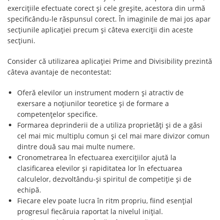
exercițiile efectuate corect şi cele greșite, acestora din urmă
specificându-le răspunsul corect. În imaginile de mai jos apar
secțiunile aplicației precum și câteva exerciții din aceste
secțiuni.
Consider că utilizarea aplicației Prime and Divisibility prezintă
câteva avantaje de necontestat:
Oferă elevilor un instrument modern și atractiv de
exersare a noțiunilor teoretice și de formare a
competențelor specifice.
Formarea deprinderii de a utiliza proprietăți și de a găsi
cel mai mic multiplu comun şi cel mai mare divizor comun
dintre două sau mai multe numere.
Cronometrarea în efectuarea exerciţiilor ajută la
clasificarea elevilor şi rapiditatea lor în efectuarea
calculelor, dezvoltându-și spiritul de competiție și de
echipă.
Fiecare elev poate lucra în ritm propriu, fiind esenţial
progresul fiecăruia raportat la nivelul inițial.