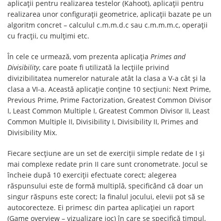
aplicații pentru realizarea testelor (Kahoot), aplicații pentru
realizarea unor configurații geometrice, aplicații bazate pe un
algoritm concret – calculul c.m.m.d.c sau c.m.m.m.c, operații
cu fracții, cu mulțimi etc.
În cele ce urmează, vom prezenta aplicația
Primes and
Divisibility
, care poate fi utilizată la lecțiile privind
divizibilitatea numerelor naturale atât la clasa a V-a cât și la
clasa a VI-a. Această aplicație conține 10 secțiuni: Next Prime,
Previous Prime, Prime Factorization, Greatest Common Divisor
I, Least Common Multiple I, Greatest Common Divisor II, Least
Common Multiple II, Divisibility I, Divisibility II, Primes and
Divisibility Mix.
Fiecare secțiune are un set de exerciții simple redate de I și
mai complexe redate prin II care sunt cronometrate. Jocul se
încheie după 10 exerciţii efectuate corect; alegerea
răspunsului este de formă multiplă, specificând că doar un
singur răspuns este corect; la finalul jocului, elevii pot să se
autocorecteze. Ei primesc din partea aplicației un raport
(Game overview – vizualizare joc) în care se specifică timpul,