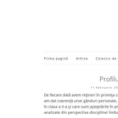
Prima pagină
Arhiva
Colectiv de
Profil
11 februarie 2
De fiecare dată avem rețineri în privința 
am dat coerență unor gânduri personale, d
în clasa a V-a și care sunt așteptările în
analizate din perspectiva disciplinei limb