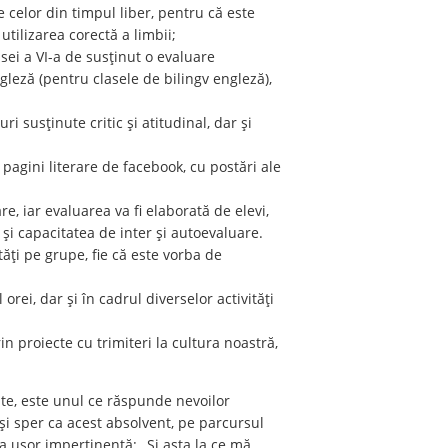
celor din timpul liber, pentru că este
utilizarea corectă a limbii;
asei a VI-a de susținut o evaluare
ngleză (pentru clasele de bilingv engleză),
susținute critic și atitudinal, dar și
 pagini literare de facebook, cu postări ale
e, iar evaluarea va fi elaborată de elevi,
ă și capacitatea de inter și autoevaluare.
tăți pe grupe, fie că este vorba de
 orei, dar și în cadrul diverselor activități
in proiecte cu trimiteri la cultura noastră,
ate, este unul ce răspunde nevoilor
 și sper ca acest absolvent, pe parcursul
a ușor impertinentă: „Și asta la ce mă