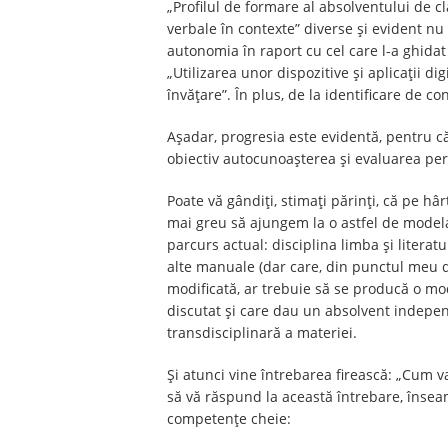
„Profilul de formare al absolventului de cl
verbale în contexte” diverse și evident nu 
autonomia în raport cu cel care l-a ghida
„Utilizarea unor dispozitive și aplicații d
învățare”. În plus, de la identificare de c
Așadar, progresia este evidentă, pentru c
obiectiv autocunoașterea și evaluarea pe
Poate vă gândiți, stimați părinți, că pe hâr
mai greu să ajungem la o astfel de model
parcurs actual: disciplina limba și liter
alte manuale (dar care, din punctul meu d
modificată, ar trebuie să se producă o mod
discutat și care dau un absolvent independ
transdisciplinară a materiei.
Și atunci vine întrebarea firească: „Cum v
să vă răspund la această întrebare, înseam
competențe cheie: