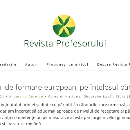
 redacție
Autori
Propuneți un articol
Despre Revista 
ul de formare european, pe înțelesul păr
021
•
Anamaria Coroian
• Colegiul Național Gheorghe Lazăr, Sibiu (
conținutului primei ședințe cu părinții. În rândurile care urmează, a
ar am încercat să aduc mai aproape de nivelul de receptare al părin
 privința competențelor, pe măsură ce acesta parcurge nivelul gimnaz
a și literatura română.