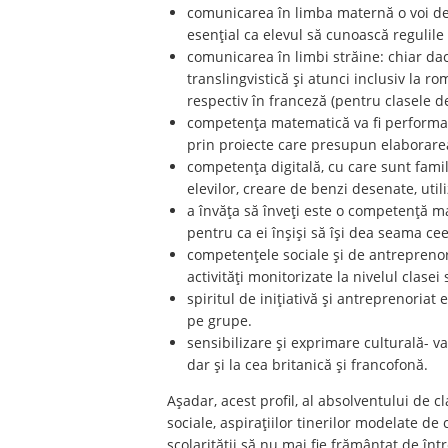
comunicarea în limba maternă o voi dez
esențial ca elevul să cunoască regulile 
comunicarea în limbi străine: chiar dacă
translingvistică și atunci inclusiv la r
respectiv în franceză (pentru clasele de
competența matematică va fi performată 
prin proiecte care presupun elaborare
competența digitală, cu care sunt famili
elevilor, creare de benzi desenate, util
a învăța să înveți este o competență maj
pentru ca ei înșiși să își dea seama cee
competențele sociale și de antreprenoria
activități monitorizate la nivelul clasei
spiritul de inițiativă și antreprenoriat e
pe grupe.
sensibilizare și exprimare culturală- va
dar și la cea britanică și francofonă.
Așadar, acest profil, al absolventului de
sociale, aspirațiilor tinerilor modelate de
școlarității să nu mai fie frământat de în