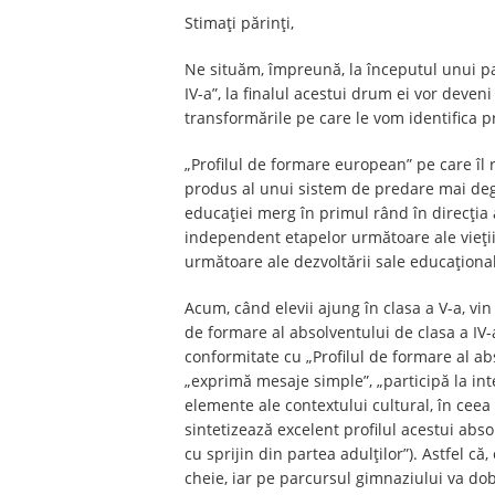
Stimați părinți,
Ne situăm, împreună, la începutul unui pa
IV-a”, la finalul acestui drum ei vor deveni
transformările pe care le vom identifica 
„Profilul de formare european” pe care îl 
produs al unui sistem de predare mai degr
educației merg în primul rând în direcția a
independent etapelor următoare ale vieții
următoare ale dezvoltării sale educațional
Acum, când elevii ajung în clasa a V-a, vin 
de formare al absolventului de clasa a IV-
conformitate cu „Profilul de formare al abs
„exprimă mesaje simple”, „participă la inte
elemente ale contextului cultural, în cee
sintetizează excelent profilul acestui absol
cu sprijin din partea adulților”). Astfel c
cheie, iar pe parcursul gimnaziului va d