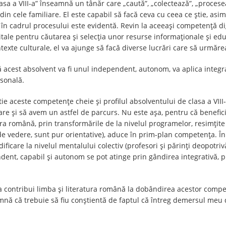
asa a VIII-a” înseamnă un tânăr care „caută”, „colectează”, „procesea
din cele familiare. El este capabil să facă ceva cu ceea ce știe, asim
t în cadrul procesului este evidentă. Revin la aceeași competență d
igitale pentru căutarea și selecția unor resurse informaționale și ed
ontexte culturale, el va ajunge să facă diverse lucrări care să urmăre
ă acest absolvent va fi unul independent, autonom, va aplica integ
rsonală.
tie aceste competențe cheie și profilul absolventului de clasa a VIII-
are și să avem un astfel de parcurs. Nu este așa, pentru că benefi
atura română, prin transformările de la nivelul programelor, resimț
e vedere, sunt pur orientative), aduce în prim-plan competența. În
ificare la nivelul mentalului colectiv (profesori și părinți deopotr
ent, capabil și autonom se pot atinge prin gândirea integrativă, pr
a contribui limba și literatura română la dobândirea acestor compet
nă că trebuie să fiu conștientă de faptul că întreg demersul meu di