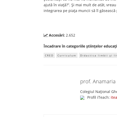
ajută în viață?”. Și mai mult de atât, vrea
integrarea pe piața muncii să îl găsească 
Accesări:
2.652
Încadrare în categoriile științelor educați
CRED
Curriculum
Didactica limbii și l
prof. Anamaria
Colegiul Național Ghe
Profil iTeach:
ite