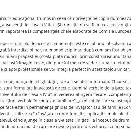
rcurs educațional frumos în ceea ce-i privește pe copiii dumneavoas
 „absolvenți de clasa a VIII-a”. Și tranziția nu va fi una exclusiv noț
prin raportarea la competențele cheie elaborate de Comisia Europe
reperez dincolo de aceste competențe, este cel al unui absolvent car
abă interdisciplinar, nu monodisciplinar, după cum am fost obișnu
nihilării prăpastiei școală-piața muncii, prin construirea unui tânăr
. Această imagine este, din punctul meu de vedere, una cu totul be
e și apoi profesionale se vor integra perfect în acest tablou unitar.
cu obișnuința de a fi ghidați și de a li se oferi informații. Chiar și
a, sunt formulate în această direcție. Domină verbele de la baza ta
olventului de clasa a IV-a”, în vederea atingerii fiecărei competențe 
racțiuni verbale în contexte familiare”, „explicațiile care se așteap
a ce face este în permanență ghidat de învățător sau de familie (Co
vent: „Utilizarea în învățare a unor funcții și aplicații simple ale d
ă, elevul, când ajunge în clasa a V-a este „inițiat”, la început de dr
obândi autonomia de care are nevoie pentru dezvoltarea sa personal