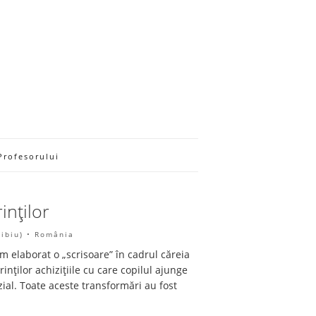
Profesorului
inților
Sibiu) • România
m elaborat o „scrisoare” în cadrul căreia
ților achizițiile cu care copilul ajunge
ial. Toate aceste transformări au fost