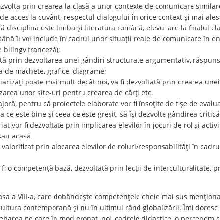
volta prin crearea la clasă a unor contexte de comunicare similare 
de acces la cuvânt, respectul dialogului în orice context și mai ales 
 disciplina este limba și literatura română, elevul are la finalul cl
omână îi voi include în cadrul unor situații reale de comunicare în e
 bilingv franceză);
prin dezvoltarea unei gândiri structurate argumentativ, răspunsuri 
a de machete, grafice, diagrame;
arizați poate mai mult decât noi, va fi dezvoltată prin crearea unei
izarea unor site-uri pentru crearea de cărți etc.
oră, pentru că proiectele elaborate vor fi însoțite de fișe de evaluar
a ce este bine și ceea ce este greșit, să își dezvolte gândirea critic
t vor fi dezvoltate prin implicarea elevilor în jocuri de rol și activi
 sau acasă.
 valorificat prin alocarea elevilor de roluri/responsabilități în cadrul
 fi o competență bază, dezvoltată prin lecții de interculturalitate, pr
 clasa a VIII-a, care dobândește competențele cheie mai sus mențion
 cultura contemporană și nu în ultimul rând globalizării. Îmi doresc
trebarea pe care în mod eronat, noi, cadrele didactice, o percepem c