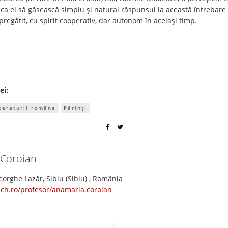
u ca el să găsească simplu și natural răspunsul la această întrebare 
pregătit, cu spirit cooperativ, dar autonom în același timp.
ei:
iteraturii române
Părinți
 Coroian
orghe Lazăr, Sibiu (Sibiu) , România
ach.ro/profesor/anamaria.coroian