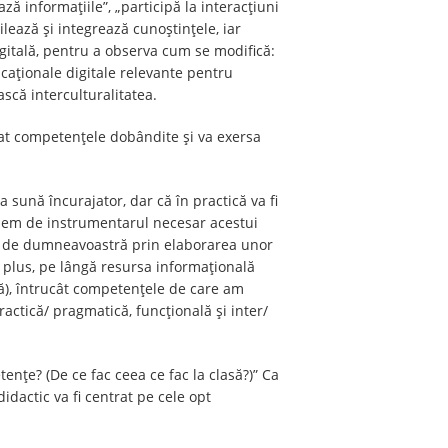
ză informațiile”, „participă la interacțiuni
ilează și integrează cunoștințele, iar
igitală, pentru a observa cum se modifică:
ucaționale digitale relevante pentru
ască interculturalitatea.
rat competențele dobândite și va exersa
a sună încurajator, dar că în practică va fi
ciem de instrumentarul necesar acestui
ite de dumneavoastră prin elaborarea unor
 plus, pe lângă resursa informațională
ivă), întrucât competențele de care am
actică/ pragmatică, funcțională și inter/
ențe? (De ce fac ceea ce fac la clasă?)” Ca
dactic va fi centrat pe cele opt