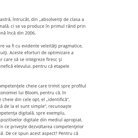
tră, întrucât, din „absolvenți de clasa a
ională, ci se va produce în primul rând prin
ană încă din 2006.
e va fi cu evidente veleități pragmatice,
iți. Aceste eforturi de optimizare a
 care să se integreze firesc și
nefică elevului, pentru că etapele
 competențele cheie care trimit spre profilul
xonomiei lui Bloom, pentru că, în
cheie din cele opt, el „identifică”,
tă de la el sunt simple”, recunoaște
mpetența digitală, spre exemplu,
ispozitivelor digitale din mediul apropiat,
um în ce privește dezvoltarea competențelor
ă. De ce spun acest aspect? Pentru că