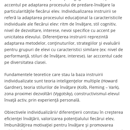
accentul pe adaptarea procesului de predare-învățare la
particularitățile fiecărui elev. Individualizarea instruirii se
referă la adaptarea procesului educațional la caracteristicile
individuale ale fiecărui elev: ritm de învățare, stil cognitiv,
nivel de dezvoltare, interese, nevoi specifice cu accent pe
unicitatea elevului. Diferențierea instruirii reprezintă
adaptarea metodelor, conținuturilor, strategiilor și evaluării
pentru grupuri de elevi cu caracteristici similare (ex: nivel de
performanță, stiluri de învățare, interese). Iar acccentul cade
pe diversitatea clasei.
Fundamentele teoretice care stau la baza instruirii
individualizate sunt teoria inteligențelor multiple (Howard
Gardner), teoria stilurilor de învățare (Kolb, Fleming – Vark),
zona proximei dezvoltări (Vygotsky), constructivismul-elevul
învață activ, prin experiență personală.
Obiectivele individualizării/ diferențierii constau în creșterea
eficienței învățării, valorizarea potențialului fiecărui elev,
îmbunătățirea motivației pentru învățare și promovarea