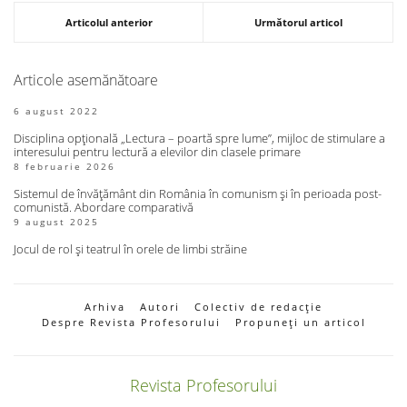
Articolul anterior
Următorul articol
Articole asemănătoare
6 august 2022
Disciplina opțională „Lectura – poartă spre lume”, mijloc de stimulare a
interesului pentru lectură a elevilor din clasele primare
8 februarie 2026
Sistemul de învățământ din România în comunism și în perioada post-
comunistă. Abordare comparativă
9 august 2025
Jocul de rol și teatrul în orele de limbi străine
Arhiva
Autori
Colectiv de redacție
Despre Revista Profesorului
Propuneți un articol
Revista Profesorului