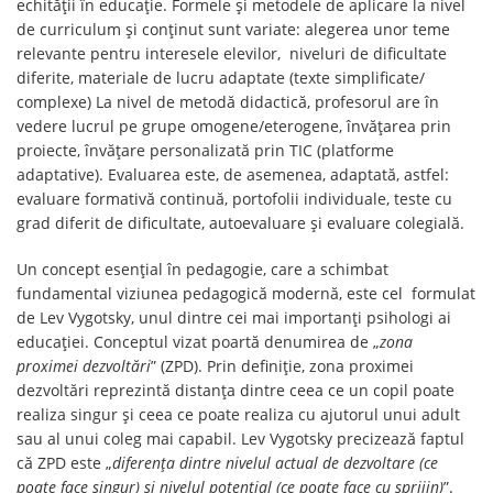
echității în educație. Formele și metodele de aplicare la nivel
de curriculum și conținut sunt variate: alegerea unor teme
relevante pentru interesele elevilor, niveluri de dificultate
diferite, materiale de lucru adaptate (texte simplificate/
complexe) La nivel de metodă didactică, profesorul are în
vedere lucrul pe grupe omogene/eterogene, învățarea prin
proiecte, învățare personalizată prin TIC (platforme
adaptative). Evaluarea este, de asemenea, adaptată, astfel:
evaluare formativă continuă, portofolii individuale, teste cu
grad diferit de dificultate, autoevaluare și evaluare colegială.
Un concept esențial în pedagogie, care a schimbat
fundamental viziunea pedagogică modernă, este cel formulat
de Lev Vygotsky, unul dintre cei mai importanți psihologi ai
educației. Conceptul vizat poartă denumirea de „
zona
proximei dezvoltări
” (ZPD). Prin definiție, zona proximei
dezvoltări reprezintă distanța dintre ceea ce un copil poate
realiza singur și ceea ce poate realiza cu ajutorul unui adult
sau al unui coleg mai capabil. Lev Vygotsky precizează faptul
că ZPD este „
diferența dintre nivelul actual de dezvoltare (ce
poate face singur) și nivelul potențial (ce poate face cu sprijin)
”.