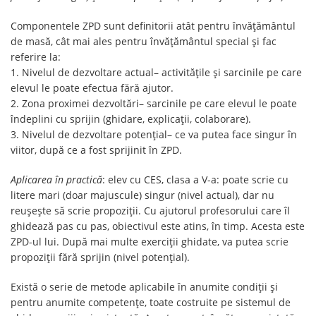
Componentele ZPD sunt definitorii atât pentru învățământul
de masă, cât mai ales pentru învățământul special și fac
referire la:
1. Nivelul de dezvoltare actual– activitățile și sarcinile pe care
elevul le poate efectua fără ajutor.
2. Zona proximei dezvoltări– sarcinile pe care elevul le poate
îndeplini cu sprijin (ghidare, explicații, colaborare).
3. Nivelul de dezvoltare potențial– ce va putea face singur în
viitor, după ce a fost sprijinit în ZPD.
Aplicarea în practică
: elev cu CES, clasa a V-a: poate scrie cu
litere mari (doar majuscule) singur (nivel actual), dar nu
reușește să scrie propoziții. Cu ajutorul profesorului care îl
ghidează pas cu pas, obiectivul este atins, în timp. Acesta este
ZPD-ul lui. După mai multe exerciții ghidate, va putea scrie
propoziții fără sprijin (nivel potențial).
Există o serie de metode aplicabile în anumite condiții și
pentru anumite competențe, toate costruite pe sistemul de