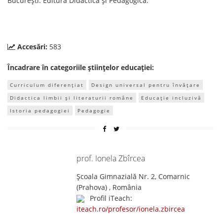
București: Editura Didactică și Pedagogică.
Accesări:
583
Încadrare în categoriile științelor educației:
Curriculum diferențiat
Design universal pentru învățare
Didactica limbii și literaturii române
Educație incluzivă
Istoria pedagogiei
Pedagogie
prof. Ionela Zbîrcea
Școala Gimnazială Nr. 2, Comarnic
(Prahova) , România
Profil iTeach:
iteach.ro/profesor/ionela.zbircea