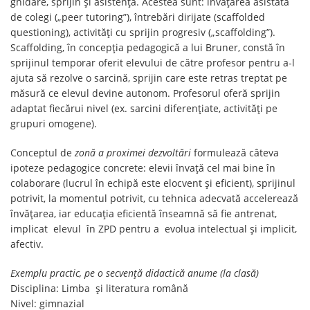
ghidare, sprijin și asistență. Acestea sunt: învățarea asistată
de colegi („peer tutoring”), întrebări dirijate (scaffolded
questioning), activități cu sprijin progresiv („scaffolding”).
Scaffolding, în concepția pedagogică a lui Bruner, constă în
sprijinul temporar oferit elevului de către profesor pentru a-l
ajuta să rezolve o sarcină, sprijin care este retras treptat pe
măsură ce elevul devine autonom. Profesorul oferă sprijin
adaptat fiecărui nivel (ex. sarcini diferențiate, activități pe
grupuri omogene).
Conceptul de
zonă a proximei dezvoltări
formulează câteva
ipoteze pedagogice concrete: elevii învață cel mai bine în
colaborare (lucrul în echipă este elocvent și eficient), sprijinul
potrivit, la momentul potrivit, cu tehnica adecvată accelerează
învățarea, iar educația eficientă înseamnă să fie antrenat,
implicat elevul în ZPD pentru a evolua intelectual și implicit,
afectiv.
Exemplu practic, pe o secvență didactică anume (la clasă)
Disciplina: Limba și literatura română
Nivel: gimnazial