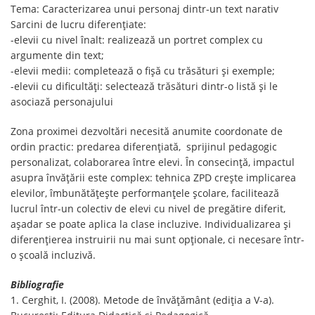
Tema: Caracterizarea unui personaj dintr-un text narativ
Sarcini de lucru diferențiate:
-elevii cu nivel înalt: realizează un portret complex cu
argumente din text;
-elevii medii: completează o fișă cu trăsături și exemple;
-elevii cu dificultăți: selectează trăsături dintr-o listă și le
asociază personajului
Zona proximei dezvoltări necesită anumite coordonate de
ordin practic: predarea diferențiată, sprijinul pedagogic
personalizat, colaborarea între elevi. În consecință, impactul
asupra învățării este complex: tehnica ZPD crește implicarea
elevilor, îmbunătățește performanțele școlare, facilitează
lucrul într-un colectiv de elevi cu nivel de pregătire diferit,
așadar se poate aplica la clase incluzive. Individualizarea și
diferențierea instruirii nu mai sunt opționale, ci necesare într-
o școală incluzivă.
Bibliografie
1. Cerghit, I. (2008). Metode de învățământ (ediția a V-a).