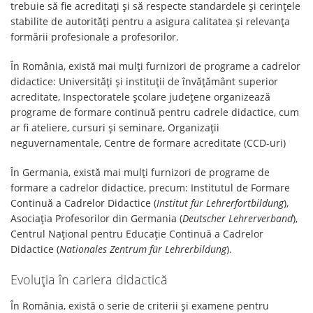
trebuie să fie acreditați și să respecte standardele și cerințele
stabilite de autorități pentru a asigura calitatea și relevanța
formării profesionale a profesorilor.
În România, există mai mulți furnizori de programe a cadrelor
didactice: Universități și instituții de învățământ superior
acreditate, Inspectoratele școlare județene organizează
programe de formare continuă pentru cadrele didactice, cum
ar fi ateliere, cursuri și seminare, Organizații
neguvernamentale, Centre de formare acreditate (CCD-uri)
În Germania, există mai mulți furnizori de programe de
formare a cadrelor didactice, precum: Institutul de Formare
Continuă a Cadrelor Didactice (
Institut für Lehrerfortbildung
),
Asociația Profesorilor din Germania (
Deutscher Lehrerverband
),
Centrul Național pentru Educație Continuă a Cadrelor
Didactice (
Nationales Zentrum für Lehrerbildung
).
Evoluția în cariera didactică
În România, există o serie de criterii și examene pentru