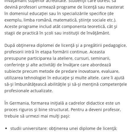
învățământ superior acreditate. Studenții care doresc să
devină profesori urmează programe de licență sau masterat
în domeniul educației sau în specializările specifice (de
exemplu, limba română, matematică, științe sociale etc.).
Aceste programe includ atât componenta teoretică, cât și
stagii de practică în școli sau instituții de învățământ.
După obținerea diplomei de licență și a pregătirii pedagogice,
profesorii intră în etapa formării continue. Aceasta
presupune participarea la ateliere, cursuri, seminarii,
conferințe și alte activități de învățare care abordează
subiecte precum metode de predare inovatoare, evaluare,
utilizarea tehnologiei în educație și multe altele. care îi ajută
să-și îmbunătățească abilitățile și să-și mențină competențele
profesionale actualizate.
În Germania, formarea inițială a cadrelor didactice este un
proces riguros și bine structurat. Pentru a deveni profesor,
trebuie să urmezi mai mulți pași:
studii universitare: obținerea unei diplome de licență;