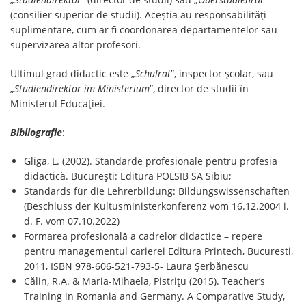
(consilier superior de studii). Aceștia au responsabilități
suplimentare, cum ar fi coordonarea departamentelor sau
supervizarea altor profesori.
Ultimul grad didactic este „
Schulrat
”, inspector școlar, sau
„
Studiendirektor im Ministerium
”, director de studii în
Ministerul Educației.
Bibliografie
:
Gliga, L. (2002). Standarde profesionale pentru profesia
didactică. București: Editura POLSIB SA Sibiu;
Standards für die Lehrerbildung: Bildungswissenschaften
(Beschluss der Kultusministerkonferenz vom 16.12.2004 i.
d. F. vom 07.10.2022)
Formarea profesională a cadrelor didactice – repere
pentru managementul carierei Editura Printech, Bucuresti,
2011, ISBN 978-606-521-793-5- Laura Șerbănescu
Călin, R.A. & Maria-Mihaela, Pistrițu (2015). Teacher’s
Training in Romania and Germany. A Comparative Study,