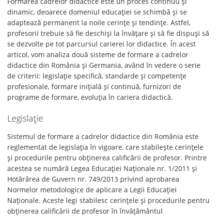
Formarea cadrelor didactice este un proces continuu și
dinamic, deoarece domeniul educației se schimbă și se
adaptează permanent la noile cerințe și tendințe. Astfel,
profesorii trebuie să fie deschiși la învățare și să fie dispuși să
se dezvolte pe tot parcursul carierei lor didactice. În acest
articol, vom analiza două sisteme de formare a cadrelor
didactice din România și Germania, având în vedere o serie
de criterii: legislație specifică, standarde și competențe
profesionale, formare inițială și continuă, furnizori de
programe de formare, evoluția în cariera didactică.
Legislație
Sistemul de formare a cadrelor didactice din România este
reglementat de legislația în vigoare, care stabilește cerințele
și procedurile pentru obținerea calificării de profesor. Printre
acestea se numără Legea Educației Naționale nr. 1/2011 și
Hotărârea de Guvern nr. 749/2013 privind aprobarea
Normelor metodologice de aplicare a Legii Educației
Naționale. Aceste legi stabilesc cerințele și procedurile pentru
obținerea calificării de profesor în învățământul