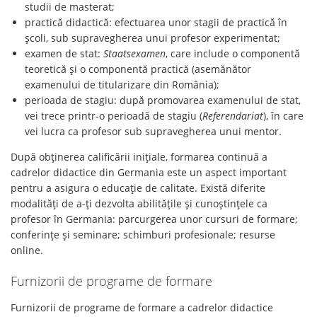
studii de masterat;
practică didactică: efectuarea unor stagii de practică în
școli, sub supravegherea unui profesor experimentat;
examen de stat:
Staatsexamen
, care include o componentă
teoretică și o componentă practică (asemănător
examenului de titularizare din România);
perioada de stagiu: după promovarea examenului de stat,
vei trece printr-o perioadă de stagiu (
Referendariat
), în care
vei lucra ca profesor sub supravegherea unui mentor.
După obținerea calificării inițiale, formarea continuă a
cadrelor didactice din Germania este un aspect important
pentru a asigura o educație de calitate. Există diferite
modalități de a-ți dezvolta abilitățile și cunoștințele ca
profesor în Germania: parcurgerea unor cursuri de formare;
conferințe și seminare; schimburi profesionale; resurse
online.
Furnizorii de programe de formare
Furnizorii de programe de formare a cadrelor didactice