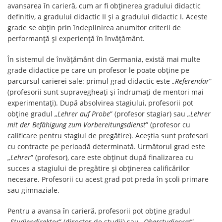
avansarea în carieră, cum ar fi obținerea gradului didactic
definitiv, a gradului didactic II și a gradului didactic I. Aceste
grade se obțin prin îndeplinirea anumitor criterii de
performanță și experiență în învățământ.
În sistemul de învățământ din Germania, există mai multe
grade didactice pe care un profesor le poate obține pe
parcursul carierei sale: primul grad didactic este „
Referendar
”
(profesorii sunt supravegheați și îndrumați de mentori mai
experimentați). După absolvirea stagiului, profesorii pot
obține gradul „
Lehrer auf Probe
” (profesor stagiar) sau „
Lehrer
mit der Befähigung zum Vorbereitungsdienst
” (profesor cu
calificare pentru stagiul de pregătire). Aceștia sunt profesori
cu contracte pe perioadă determinată. Următorul grad este
„
Lehrer
” (profesor), care este obținut după finalizarea cu
succes a stagiului de pregătire și obținerea calificărilor
necesare. Profesorii cu acest grad pot preda în școli primare
sau gimnaziale.
Pentru a avansa în carieră, profesorii pot obține gradul
„
Studiendirektor
” (director de studii) sau „
Oberstudienrat
”