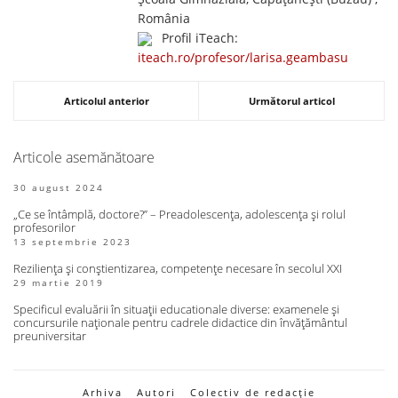
România
Profil iTeach:
iteach.ro/profesor/larisa.geambasu
Articolul anterior
Următorul articol
Articole asemănătoare
30 august 2024
„Ce se întâmplă, doctore?” – Preadolescența, adolescența și rolul
profesorilor
13 septembrie 2023
Reziliența și conștientizarea, competențe necesare în secolul XXI
29 martie 2019
Specificul evaluării în situații educationale diverse: examenele și
concursurile naționale pentru cadrele didactice din învățământul
preuniversitar
Arhiva
Autori
Colectiv de redacție