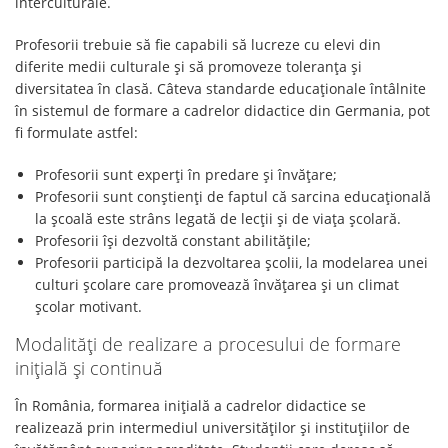
interculturale.
Profesorii trebuie să fie capabili să lucreze cu elevi din
diferite medii culturale și să promoveze toleranța și
diversitatea în clasă. Câteva standarde educaționale întâlnite
în sistemul de formare a cadrelor didactice din Germania, pot
fi formulate astfel:
Profesorii sunt experți în predare și învățare;
Profesorii sunt conștienți de faptul că sarcina educațională
la școală este strâns legată de lecții și de viața școlară.
Profesorii își dezvoltă constant abilitățile;
Profesorii participă la dezvoltarea școlii, la modelarea unei
culturi școlare care promovează învățarea și un climat
școlar motivant.
Modalități de realizare a procesului de formare
inițială și continuă
În România, formarea inițială a cadrelor didactice se
realizează prin intermediul universităților și instituțiilor de