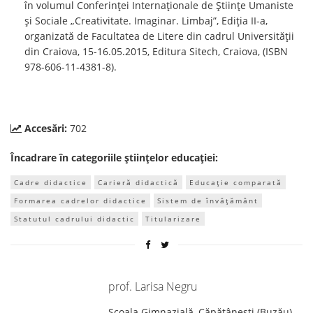
în volumul Conferinţei Internaţionale de Ştiinţe Umaniste
şi Sociale „Creativitate. Imaginar. Limbaj”, Ediţia II-a,
organizată de Facultatea de Litere din cadrul Universităţii
din Craiova, 15-16.05.2015, Editura Sitech, Craiova, (ISBN
978-606-11-4381-8).
Accesări:
702
Încadrare în categoriile științelor educației:
Cadre didactice
Carieră didactică
Educație comparată
Formarea cadrelor didactice
Sistem de învățământ
Statutul cadrului didactic
Titularizare
prof. Larisa Negru
Școala Gimnazială, Căpățânești (Buzău) ,