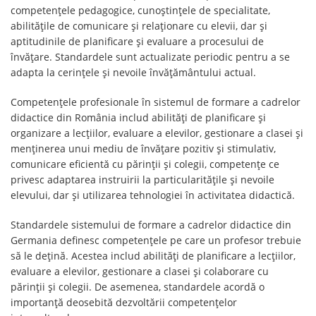
competențele pedagogice, cunoștințele de specialitate,
abilitățile de comunicare și relaționare cu elevii, dar și
aptitudinile de planificare și evaluare a procesului de
învățare. Standardele sunt actualizate periodic pentru a se
adapta la cerințele și nevoile învățământului actual.
Competențele profesionale în sistemul de formare a cadrelor
didactice din România includ abilități de planificare și
organizare a lecțiilor, evaluare a elevilor, gestionare a clasei și
menținerea unui mediu de învățare pozitiv și stimulativ,
comunicare eficientă cu părinții și colegii, competențe ce
privesc adaptarea instruirii la particularitățile și nevoile
elevului, dar și utilizarea tehnologiei în activitatea didactică.
Standardele sistemului de formare a cadrelor didactice din
Germania definesc competențele pe care un profesor trebuie
să le dețină. Acestea includ abilități de planificare a lecțiilor,
evaluare a elevilor, gestionare a clasei și colaborare cu
părinții și colegii. De asemenea, standardele acordă o
importanță deosebită dezvoltării competențelor