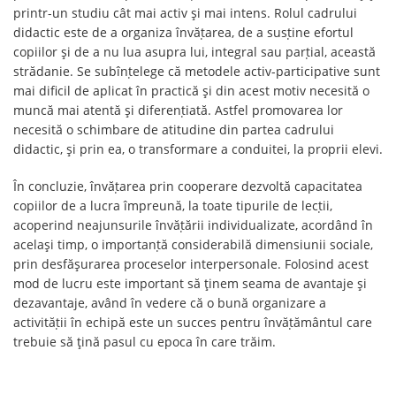
printr-un studiu cât mai activ și mai intens. Rolul cadrului
didactic este de a organiza învăṭarea, de a susṭine efortul
copiilor și de a nu lua asupra lui, integral sau parṭial, această
strădanie. Se subînṭelege că metodele activ-participative sunt
mai dificil de aplicat în practică și din acest motiv necesită o
muncă mai atentă și diferenṭiată. Astfel promovarea lor
necesită o schimbare de atitudine din partea cadrului
didactic, și prin ea, o transformare a conduitei, la proprii elevi.
În concluzie, învăṭarea prin cooperare dezvoltă capacitatea
copiilor de a lucra împreună, la toate tipurile de lecṭii,
acoperind neajunsurile învăṭării individualizate, acordând în
același timp, o importanṭă considerabilă dimensiunii sociale,
prin desfășurarea proceselor interpersonale. Folosind acest
mod de lucru este important să ținem seama de avantaje și
dezavantaje, având în vedere că o bună organizare a
activităṭii în echipă este un succes pentru învăṭământul care
trebuie să țină pasul cu epoca în care trăim.