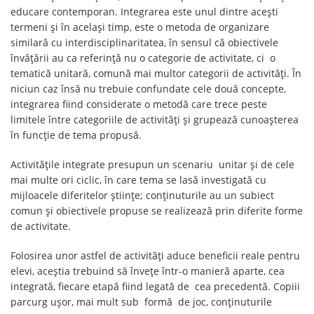
educare contemporan. Integrarea este unul dintre acești
termeni și în același timp, este o metoda de organizare
similară cu interdisciplinaritatea, în sensul că obiectivele
învățării au ca referință nu o categorie de activitate, ci o
tematică unitară, comună mai multor categorii de activități. În
niciun caz însă nu trebuie confundate cele două concepte,
integrarea fiind considerate o metodă care trece peste
limitele între categoriile de activități și grupează cunoașterea
în funcție de tema propusă.
Activitățile integrate presupun un scenariu unitar și de cele
mai multe ori ciclic, în care tema se lasă investigată cu
mijloacele diferitelor științe; conținuturile au un subiect
comun și obiectivele propuse se realizează prin diferite forme
de activitate.
Folosirea unor astfel de activități aduce beneficii reale pentru
elevi, aceștia trebuind să învețe într-o manieră aparte, cea
integrată, fiecare etapă fiind legată de cea precedentă. Copiii
parcurg ușor, mai mult sub formă de joc, conținuturile