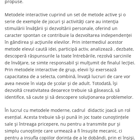
propuse.
Metodele interactive cuprind un set de metode active și o
serie de exemple de jocuri și activități care au intenția
stimulării învățării și dezvoltării personale, oferind un
caracter spontan ce contribuie la dezvoltarea independenței
în gândirea și acțiunile elevilor. Prin intermediul acestor
metode elevul caută idei, participă activ, analizează , dezbate,
descoperă răspunsurile la toate întrebările, rezolvă sarcinile
de învățare, se simte responsabil și mulțumit de finalul lecției.
Prin metodele interactive de grup, elevii își exersează
capacitatea de a selecta, combină, învață lucruri de care vor
avea nevoie în viața de școlar și de adult. Totodată, își
dezvoltă creativitatea deoarece trebuie să găsească, să
identifice, să caute și să descopere soluționarea problemelor.
În lucrul cu metodele moderne, cadrul didactic joacă un rol
esenṭial. Acesta trebuie să-și pună ȋn joc toate cunoștinṭele
sale și întreaga pricepere, nu pentru a transmite pur și
simplu cunoștinṭe care urmează a fi însușite mecanic, ci
pentru a insufla copiilor dorinṭa de a le dobândi, prin ei înșiși,