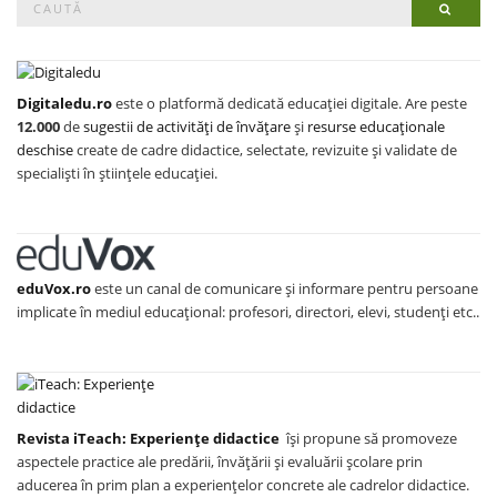
Searc
for:
Digitaledu.ro
este o platformă dedicată educației digitale. Are peste
12.000
de
sugestii de activități de învățare
și
resurse educaționale
deschise
create de cadre didactice, selectate, revizuite și validate de
specialiști în științele educației.
eduVox.ro
este un canal de comunicare și informare pentru persoane
implicate în mediul educațional: profesori, directori, elevi, studenți etc..
Revista iTeach: Experienţe didactice
îşi propune să promoveze
aspectele practice ale predării, învăţării şi evaluării şcolare prin
aducerea în prim plan a experienţelor concrete ale cadrelor didactice.