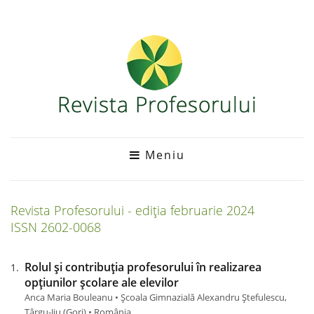
Meniu
Revista Profesorului - ediția
februarie
2024
ISSN 2602-0068
Rolul și contribuția profesorului în realizarea
opțiunilor școlare ale elevilor
Anca Maria Bouleanu • Școala Gimnazială Alexandru Ștefulescu,
Târgu-Jiu (Gorj) • România