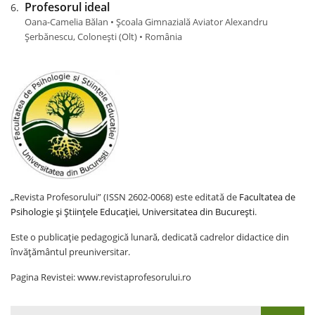
Profesorul ideal
Oana-Camelia Bălan • Școala Gimnazială Aviator Alexandru
Șerbănescu, Colonești (Olt) • România
„Revista Profesorului” (ISSN 2602-0068) este editată de
Facultatea de
Psihologie și Științele Educației, Universitatea din București
.
Este o publicație pedagogică lunară, dedicată cadrelor didactice din
învățământul preuniversitar.
Pagina Revistei: www.revistaprofesorului.ro
Search