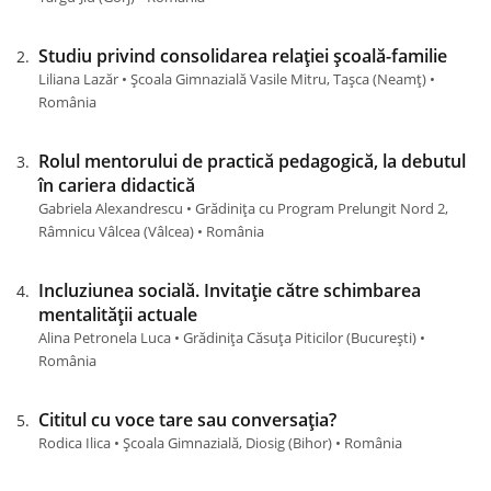
Studiu privind consolidarea relației școală-familie
Liliana Lazăr • Școala Gimnazială Vasile Mitru, Tașca (Neamţ) •
România
Rolul mentorului de practică pedagogică, la debutul
în cariera didactică
Gabriela Alexandrescu • Grădinița cu Program Prelungit Nord 2,
Râmnicu Vâlcea (Vâlcea) • România
Incluziunea socială. Invitație către schimbarea
mentalității actuale
Alina Petronela Luca • Grădinița Căsuța Piticilor (Bucureşti) •
România
Cititul cu voce tare sau conversația?
Rodica Ilica • Școala Gimnazială, Diosig (Bihor) • România