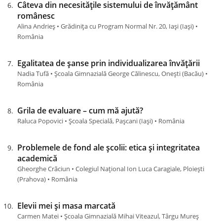
Câteva din necesitățile sistemului de învățământ
românesc
Alina Andrieș • Grădinița cu Program Normal Nr. 20, Iași (Iaşi) •
România
Egalitatea de șanse prin individualizarea învățării
Nadia Tufă • Școala Gimnazială George Călinescu, Onești (Bacău) •
România
Grila de evaluare – cum mă ajută?
Raluca Popovici • Școala Specială, Pașcani (Iaşi) • România
Problemele de fond ale școlii: etica și integritatea
academică
Gheorghe Crăciun • Colegiul Național Ion Luca Caragiale, Ploiești
(Prahova) • România
Elevii mei și masa marcată
Carmen Matei • Școala Gimnazială Mihai Viteazul, Târgu Mureș