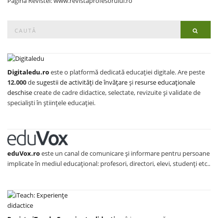
Pagina Revistei: www.revistaprofesorului.ro
Search
Searc
for:
Digitaledu.ro
este o platformă dedicată educației digitale. Are peste
12.000
de
sugestii de activități de învățare
și
resurse educaționale
deschise
create de cadre didactice, selectate, revizuite și validate de
specialiști în științele educației.
eduVox.ro
este un canal de comunicare și informare pentru persoane
implicate în mediul educațional: profesori, directori, elevi, studenți etc..