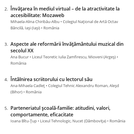
Învățarea în mediul virtual – de la atractivitate la
accesibilitate: Mozaweb
Mihaela-Alina Chiribău-Albu • Colegiul Național de Artă Octav
Băncilă, Iași (Iaşi) • România
Aspecte ale reformării învățământului muzical din
secolul XX
Ana Bucur • Liceul Teoretic Iulia Zamfirescu, Mioveni (Argeş) •
România
Întâlnirea scriitorului cu lectorul său
Ana-Mihaela Cadleț • Colegiul Tehnic Alexandru Roman, Aleșd
(Bihor) • România
Parteneriatul școală-familie: atitudini, valori,
comportamente, eficacitate
Ioana Bîtu-Țup • Liceul Tehnologic, Nucet (Dâmboviţa) • România