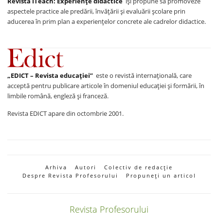
Revista iTeach: Experienţe didactice
îşi propune să promoveze
aspectele practice ale predării, învăţării şi evaluării şcolare prin
aducerea în prim plan a experienţelor concrete ale cadrelor didactice.
„EDICT – Revista educației”
este o revistă internațională, care
acceptă pentru publicare articole în domeniul educației și formării, în
limbile română, engleză și franceză.
Revista EDICT apare din octombrie 2001.
Arhiva
Autori
Colectiv de redacție
Despre Revista Profesorului
Propuneți un articol
Revista Profesorului