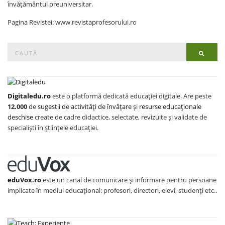
învățământul preuniversitar.
Pagina Revistei: www.revistaprofesorului.ro
Search
Searc
for:
Digitaledu.ro
este o platformă dedicată educației digitale. Are peste
12.000
de
sugestii de activități de învățare
și
resurse educaționale
deschise
create de cadre didactice, selectate, revizuite și validate de
specialiști în științele educației.
eduVox.ro
este un canal de comunicare și informare pentru persoane
implicate în mediul educațional: profesori, directori, elevi, studenți etc..