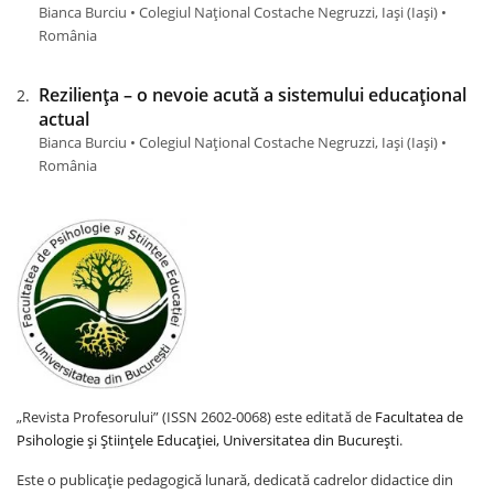
Bianca Burciu • Colegiul Național Costache Negruzzi, Iași (Iaşi) •
România
Reziliența – o nevoie acută a sistemului educațional
actual
Bianca Burciu • Colegiul Național Costache Negruzzi, Iași (Iaşi) •
România
„Revista Profesorului” (ISSN 2602-0068) este editată de
Facultatea de
Psihologie și Științele Educației, Universitatea din București
.
Este o publicație pedagogică lunară, dedicată cadrelor didactice din