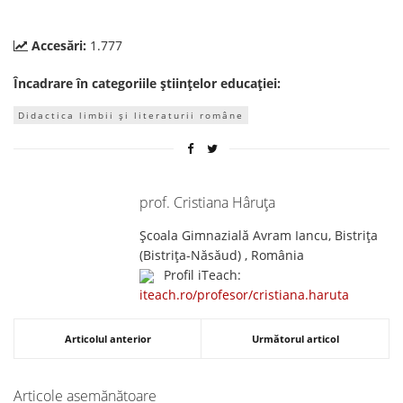
Accesări:
1.777
Încadrare în categoriile științelor educației:
Didactica limbii și literaturii române
prof. Cristiana Hâruţa
Școala Gimnazială Avram Iancu, Bistrița
(Bistriţa-Năsăud) , România
Profil iTeach:
iteach.ro/profesor/cristiana.haruta
Articolul anterior
Următorul articol
Articole asemănătoare