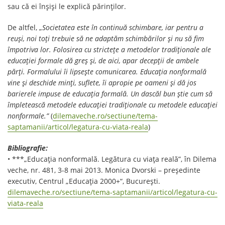
sau că ei înșiși le explică părinților.
De altfel, „
Societatea este în continuă schimbare, iar pentru a
reuşi, noi toţi trebuie să ne adaptăm schimbărilor şi nu să fim
împotriva lor. Folosirea cu stricteţe a metodelor tradiţionale ale
educaţiei formale dă greş şi, de aici, apar decepţii de ambele
părţi. Formalului îi lipseşte comunicarea. Educaţia nonformală
vine şi deschide minţi, suflete, îi apropie pe oameni şi dă jos
barierele impuse de educaţia formală. Un dascăl bun ştie cum să
împletească metodele educaţiei tradiţionale cu metodele educaţiei
nonformale.”
(
dilemaveche.ro/sectiune/tema-
saptamanii/articol/legatura-cu-viata-reala
)
Bibliografie:
• ***„Educația nonformală. Legătura cu viața reală”, în Dilema
veche, nr. 481, 3-8 mai 2013. Monica Dvorski – preşedinte
executiv, Centrul „Educaţia 2000+“, Bucureşti.
dilemaveche.ro/sectiune/tema-saptamanii/articol/legatura-cu-
viata-reala