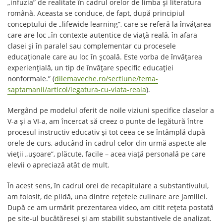
„infuzia” de realitate în cadrul orelor de limba și literatura
română. Aceasta se conduce, de fapt, după principiul
conceptului de „lifewide learning”, care se referă la învăţarea
care are loc „în contexte autentice de viaţă reală, în afara
clasei şi în paralel sau complementar cu procesele
educaţionale care au loc în şcoală. Este vorba de învăţarea
experienţială, un tip de învăţare specific educaţiei
nonformale.” (
dilemaveche.ro/sectiune/tema-
saptamanii/articol/legatura-cu-viata-reala
).
Mergând pe modelul oferit de noile viziuni specifice claselor a
V-a și a VI-a, am încercat să creez o punte de legătură între
procesul instructiv educativ și tot ceea ce se întâmplă după
orele de curs, aducând în cadrul celor din urmă aspecte ale
vieții „ușoare”, plăcute, facile – acea viață personală pe care
elevii o apreciază atât de mult.
În acest sens, în cadrul orei de recapitulare a substantivului,
am folosit, de pildă, una dintre rețetele culinare are Jamillei.
După ce am urmărit prezentarea video, am citit rețeta postată
pe site-ul bucătăresei și am stabilit substantivele de analizat.