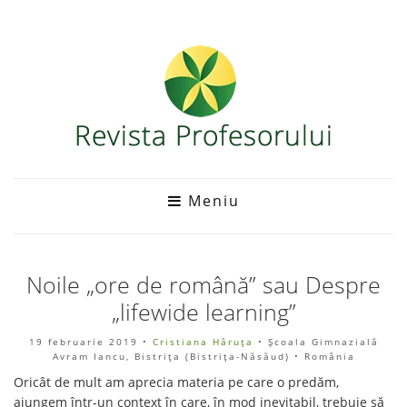
Meniu
Noile „ore de română” sau Despre
„lifewide learning”
19 februarie 2019
•
Cristiana Hâruţa
• Școala Gimnazială
Avram Iancu, Bistrița (Bistriţa-Năsăud) • România
Oricât de mult am aprecia materia pe care o predăm,
ajungem într-un context în care, în mod inevitabil, trebuie să