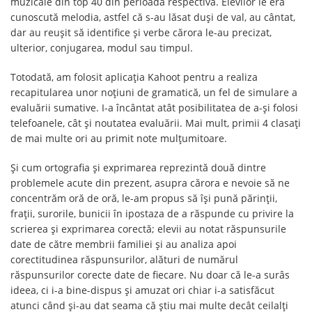
muzicale din top 40 din perioada respectivă. Elevilor le era
cunoscută melodia, astfel că s-au lăsat duși de val, au cântat,
dar au reușit să identifice și verbe cărora le-au precizat,
ulterior, conjugarea, modul sau timpul.
Totodată, am folosit aplicația Kahoot pentru a realiza
recapitularea unor noțiuni de gramatică, un fel de simulare a
evaluării sumative. I-a încântat atât posibilitatea de a-și folosi
telefoanele, cât și noutatea evaluării. Mai mult, primii 4 clasați
de mai multe ori au primit note mulțumitoare.
Și cum ortografia și exprimarea reprezintă două dintre
problemele acute din prezent, asupra cărora e nevoie să ne
concentrăm oră de oră, le-am propus să își pună părinții,
frații, surorile, bunicii în ipostaza de a răspunde cu privire la
scrierea și exprimarea corectă; elevii au notat răspunsurile
date de către membrii familiei și au analiza apoi
corectitudinea răspunsurilor, alături de numărul
răspunsurilor corecte date de fiecare. Nu doar că le-a surâs
ideea, ci i-a bine-dispus și amuzat ori chiar i-a satisfăcut
atunci când și-au dat seama că știu mai multe decât ceilalți