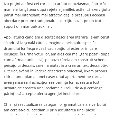
Nu puțini au fost cei care s-au arătat entuziasmați, întrucât
mamele lor găteau după rețetele Jamillei, astfel că exercițiul a
părut mai interesant, mai atractiv, deși a presupus aceeași
abordare precum tradiționalul exercițiu bazat pe un text-
suport din manual/ auxiliar.
Apoi, atunci când am discutat descrierea literară, le-am cerut
să aducă la școală câte o imagine a peisajului specific
drumului lor înspre casă sau spațiului exterior în care
locuiesc. În urma voturilor, am ales cea mai „tare poză” (după
cum afirmau unii elevi), pe baza căreia am construit schema
peisajului descris, care i-a ajutat în a crea un text descriptiv.
Ulterior, având în vedere descrierea obiectivă, le-am propus
citirea unui plan al unei case/ unui apartament pe care ar
avea șansa să îl achiziționeze părinții lor; aceasta a fost
urmată de crearea unei reclame cu rolul de a-și convinge
părinții să accepte oferta agenției imobiliare.
Chiar și reactualizarea categoriilor gramaticale ale verbului
am corelat-o cu cotidianul prin ascultarea unei piese