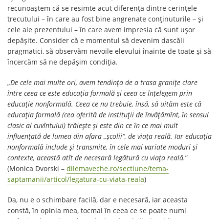
recunoaștem că se resimte acut diferența dintre cerințele
trecutului – în care au fost bine angrenate conținuturile – și
cele ale prezentului – în care avem impresia că sunt ușor
depășite. Consider că e momentul să devenim dascăli
pragmatici, să observăm nevoile elevului înainte de toate și să
încercăm să ne depășim condiția.
„
De cele mai multe ori, avem tendinţa de a trasa graniţe clare
între ceea ce este educaţia formală şi ceea ce înţelegem prin
educaţie nonformală. Ceea ce nu trebuie, însă, să uităm este că
educaţia formală (cea oferită de instituţii de învăţămînt, în sensul
clasic al cuvîntului) trăieşte şi este din ce în ce mai mult
influenţată de lumea din afara „şcolii“, de viaţa reală. Iar educaţia
nonformală include şi transmite, în cele mai variate moduri şi
contexte, această atît de necesară legătură cu viaţa reală.
”
(Monica Dvorski –
dilemaveche.ro/sectiune/tema-
saptamanii/articol/legatura-cu-viata-reala
)
Da, nu e o schimbare facilă, dar e necesară, iar aceasta
constă, în opinia mea, tocmai în ceea ce se poate numi