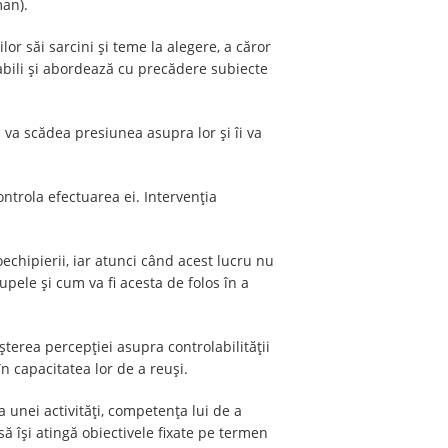
man).
lor săi sarcini și teme la alegere, a căror
sabili și abordează cu precădere subiecte
 va scădea presiunea asupra lor și îi va
ntrola efectuarea ei. Intervenția
oechipierii, iar atunci când acest lucru nu
rupele și cum va fi acesta de folos în a
terea percepției asupra controlabilității
în capacitatea lor de a reuși.
a unei activități, competența lui de a
să își atingă obiectivele fixate pe termen