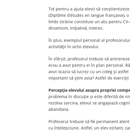
Tot pentru a ajuta elevii să conștientizeze
(Diplôme d’études en langue française), o 
limbi străine constituie un atu pentru CV-
dinamism, inițiativă, interes.
În plus, exemplul personal al profesorului 
activității în ochii elevului.
În sfârșit, profesorul trebuie să antreneze
ecou a avut pentru ei în plan personal. R
avut ocazia să lucrez cu un coleg și astfel
important să știm asta? Astfel de exerciții
Percepţia elevului asupra propriei comp
problema în discuție și este diferită de 
rezolva sarcina, elevul se angajează cogni
abandona.
Profesorul trebuie să fie permanent atent
cu înțelepciune. Astfel, un elev ezitant, 