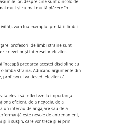
asiunile lor, despre cine sunt dincolo de
a mai mult și cu mai multă plăcere în
tivităţi, vom lua exemplul predării limbii
are, profesorii de limbi străine sunt
ze nevoilor și intereselor elevilor.
își înceapă predarea acestei discipline cu
ată o limbă străină. Aducând argumente din
, profesorul va dovedi elevilor că
ita elevii să reflecteze la importanța
ționa eficient, de a negocia, de a
 la un interviu de angajare sau de a
ă performanță este nevoie de antrenament,
i îi susțin, care vor trece și ei prin