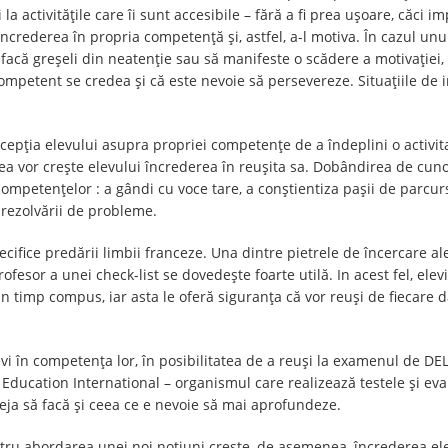
la activitățile care îi sunt accesibile – fără a fi prea ușoare, căci im
ncrederea în propria competență și, astfel, a-l motiva. În cazul unu
 facă greșeli din neatenție sau să manifeste o scădere a motivației,
 competent se credea și că este nevoie să persevereze. Situațiile de
rcepția elevului asupra propriei competenţe de a îndeplini o activi
rea vor crește elevului încrederea în reușita sa. Dobândirea de cu
ompetențelor : a gândi cu voce tare, a conștientiza pașii de parcur
ezolvării de probleme.
ecifice predării limbii franceze. Una dintre pietrele de încercare al
esor a unei check-list se dovedește foarte utilă. In acest fel, elev
un timp compus, iar asta le oferă siguranța că vor reuși de fiecare 
vi în competența lor, în posibilitatea de a reuși la examenul de DE
 Education International – organismul care realizează testele și eval
eja să facă și ceea ce e nevoie să mai aprofundeze.
ru abordarea unei noi noțiuni crește, de asemenea, încrederea elevi