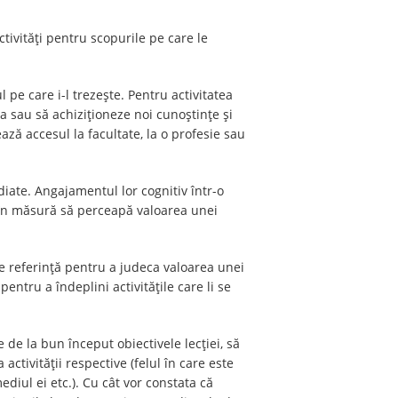
tivități pentru scopurile pe care le
l pe care i-l trezește. Pentru activitatea
a sau să achiziționeze noi cunoștințe și
ază accesul la facultate, la o profesie sau
diate. Angajamentul lor cognitiv într-o
i în măsură să perceapă valoarea unei
de referinţă pentru a judeca valoarea unei
 pentru a îndeplini activităţile care li se
e de la bun început obiectivele lecției, să
activității respective (felul în care este
ediul ei etc.). Cu cât vor constata că