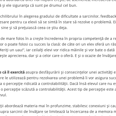
ră și ele siguranța că sunt pe drumul cel bun.
chilibrului în alegerea gradului de dificultate a sarcinilor, feedba
cesare pentru ca elevii să se simtă în stare să rezolve o problemă. E
 sine și să prețuiască ceea ce știu deja.
c de mare folos în a crește încrederea în propria competență de a r
or o poate folosi cu succes la clasă: de câte ori un elev oferă un ră
riți un uau!”, iar ceilalți elevi vor ridica mâinile și vor bate o dat
ște aprecierea, dar și a celor care o oferă. E și o ocazie de învățare 
 că îl exercită
asupra desfăşurării şi consecinţelor unei activităţi es
are le utilizează pentru rezolvarea unei problemă îi vor asigura suc
vea o percepţie ridicată a controlabilităţii. Dacă însă elevul care nu e
a o percepţie scăzută a controlabilităţii. Acest tip de percepţie est
evul.
tăţii abordează materia mai în profunzime, stabilesc conexiuni şi ca
asupra sarcinii de învăţare se limitează la încercarea de a memora