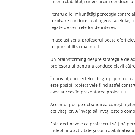
incontrolabilităţii unei sarcini conduce la
Pentru a le îmbunătăți percepția controlabil
rezolvare conduce la atingerea aceluiași o
legate de centrele lor de interes.
În același sens, profesorul poate oferi el
responsabiliza mai mult.
Un brainstorming despre strategiile de ado
profesorului pentru a conduce elevii cătr
În privința proiectelor de grup, pentru a a
este posibil (obiectivele fiind astfel const
avea succes în prezentarea proiectului.
Accentul pus pe dobândirea cunoștințelor 
activităților. A învăța să înveți este o com
Este deci nevoie ca profesorul să țină perm
îndeplini o activitate și controlabilitatea