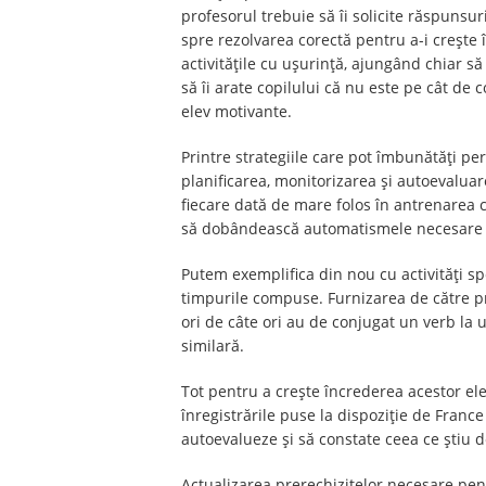
profesorul trebuie să îi solicite răspunsuri 
spre rezolvarea corectă pentru a-i crește î
activitățile cu ușurință, ajungând chiar să
să îi arate copilului că nu este pe cât de
elev motivante.
Printre strategiile care pot îmbunătăți pe
planificarea, monitorizarea și autoevalua
fiecare dată de mare folos în antrenarea c
să dobândească automatismele necesare r
Putem exemplifica din nou cu activități sp
timpurile compuse. Furnizarea de către prof
ori de câte ori au de conjugat un verb la 
similară.
Tot pentru a crește încrederea acestor ele
înregistrările puse la dispoziție de France
autoevalueze și să constate ceea ce știu d
Actualizarea prerechizitelor necesare pent