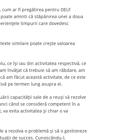
g, cum ar fi pregătirea pentru DELF
le poate aminti că stăpânirea unei a doua
xperiențele timpurii care dovedesc
ontexte similare poate crește valoarea
, ce își iau din activitatea respectivă, ce
, am învățat că trebuie să am răbdare, am
 că am făcut această activitate, de ce este
ctivă pe termen lung asupra ei.
rii capacității sale de a reuși să rezolve
Atunci când se consideră competent în a
va evita activitatea și chiar o va
de a rezolva o problemă și să o gestioneze
ituații de succes. Cunoscându-l,