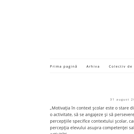
Prima pagină
Arhiva
Colectiv de
31 august 2
„Motivația în context școlar este o stare d
o activitate, să se angajeze şi să persever
percepțiile specifice contextului școlar, c
percepția elevului asupra competenței sale