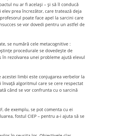
pactul nu ar fi același – și să îl conducă
i elev prea încrezător, care tratează deja
 profesorul poate face apel la sarcini care
 insucces se vor dovedi pentru un astfel de
tate, se numără cele metacognitive :
noștințe procedurale se dovedește de
s în rezolvarea unei probleme ajută elevul
e acestei limbi este conjugarea verbelor la
ii învață algoritmul care se cere respectat
dată când se vor confrunta cu o sarcină
LF, de exemplu, se pot comenta cu ei
uarea, fostul CIEP – pentru a-i ajuta să se
lor în reușita lor. Obiectivele clar