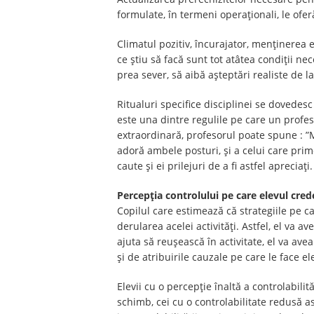
formulate, în termeni operaționali, le ofe
Climatul pozitiv, încurajator, menținerea e
ce știu să facă sunt tot atâtea condiții ne
prea sever, să aibă așteptări realiste de la
Ritualuri specifice disciplinei se dovedes
este una dintre regulile pe care un profes
extraordinară, profesorul poate spune : ”Me
adoră ambele posturi, și a celui care prime
caute și ei prilejuri de a fi astfel apreciați.
Percepţia controlului pe care elevul crede
Copilul care estimează că strategiile pe c
derularea acelei activităţi. Astfel, el va a
ajuta să reuşească în activitate, el va ave
şi de atribuirile cauzale pe care le face el
Elevii cu o percepție înaltă a controlabili
schimb, cei cu o controlabilitate redusă 