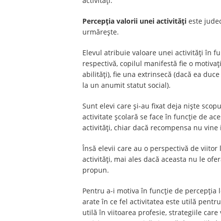
activități.
Percepţia valorii unei activităţi
este judec
urmărește.
Elevul atribuie valoare unei activități în f
respectivă, copilul manifestă fie o motiva
abilități), fie una extrinsecă (dacă ea duc
la un anumit statut social).
Sunt elevi care și-au fixat deja niște sco
activitate şcolară se face în funcţie de a
activităţi, chiar dacă recompensa nu vine 
Însă elevii care au o perspectivă de viito
activităţi, mai ales dacă aceasta nu le oferă
propun.
Pentru a-i motiva în funcție de percepţia l
arate în ce fel activitatea este utilă pentr
utilă în viitoarea profesie, strategiile car