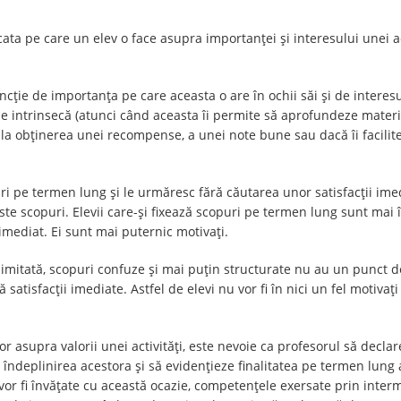
ata pe care un elev o face asupra importanței şi interesului unei ac
uncție de importanța pe care aceasta o are în ochii săi și de interesu
ție intrinsecă (atunci când aceasta îi permite să aprofundeze materi
e la obținerea unei recompense, a unei note bune sau dacă îi facilite
puri pe termen lung și le urmăresc fără căutarea unor satisfacții ime
ceste scopuri. Elevii care-şi fixează scopuri pe termen lung sunt ma
imediat. Ei sunt mai puternic motivaţi.
r limitată, scopuri confuze şi mai puţin structurate nu au un punct 
 satisfacţii imediate. Astfel de elevi nu vor fi în nici un fel motivaţi
or asupra valorii unei activităţi, este nevoie ca profesorul să declar
u îndeplinirea acestora și să evidențieze finalitatea pe termen lung a 
e vor fi învățate cu această ocazie, competențele exersate prin interm