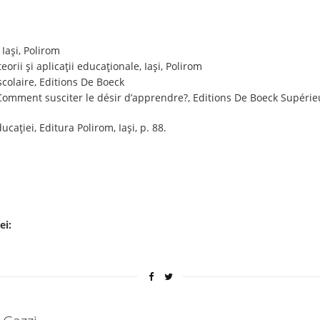
 Iași, Polirom
teorii şi aplicaţii educaţionale, Iași, Polirom
scolaire, Editions De Boeck
: Comment susciter le désir d’apprendre?, Editions De Boeck Supérie
ucației, Editura Polirom, Iași, p. 88.
ei: