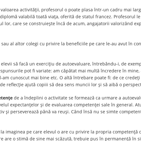
 valoarea activității, profesorul o poate plasa într-un cadru mai lar
diplomă valabilă toată viața, oferită de statul francez. Profesorul 
ul lor, care se construiește încă de acum, angajatorii valorizând e
sau al altor colegi cu privire la beneficiile pe care le-au avut în c
 elevii să facă un exercițiu de autoevaluare, întrebându-i, de exemplu
ăspunsurile pot fi variate: am căpătat mai multă încredere în mine
 l-am cunoscut mai bine etc. O altă întrebare poate fi: de ce credeți
 de reflecție ajută copiii să dea sens muncii lor și să aibă o perspe
etenţe
de a îndeplini o activitate se formează ca urmare a autoevaluă
nivelul expectanțelor și de evaluarea competenței sale în general. 
tiv și perseverează până va reuși. Când însă nu se simte competent, 
 la imaginea pe care elevul o are cu privire la propria competență 
care are o stimă de sine mai scăzută, trebuie pus în permanență în s