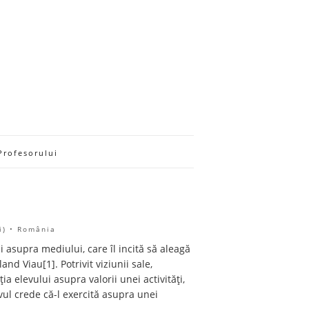
Profesorului
şi) • România
și asupra mediului, care îl incită să aleagă
nd Viau[1]. Potrivit viziunii sale,
a elevului asupra valorii unei activități,
vul crede că-l exercită asupra unei