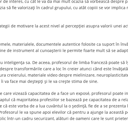
or de interes, cu cât le va da mai mult ocazia să vorbească despre p
zia să fie valorizați în cadrul grupului, cu atât copiii se vor implic
ategii de motivare la acest nivel al percepţiei asupra valorii unei ac
mele, materialele, documentele autentice folosite ca suport în învăț
răine de instrument al cunoașterii le permite foarte mult să se adapte
ntru inteligența sa. De aceea, profesorul de limba franceză poate să 
!) despre transformările care a loc în creier atunci când este învăț
ra creierului, materiale video despre mielinizare, neuroplasticitate
îi va face mai deștepți și le va crește stima de sine.
le care vizează capacitatea de a face un exposé, profesorul poate inv
faptul că majoritatea profesiilor se bazează pe capacitatea de a rela
ie că este vorba de a lua cuvântul la o ședință, fie de a se prezenta
. Profesorul le va spune apoi elevilor că pentru a ajunge la aceast
ic într-un cadru securizant, alături de oameni care le sunt prieteni ș