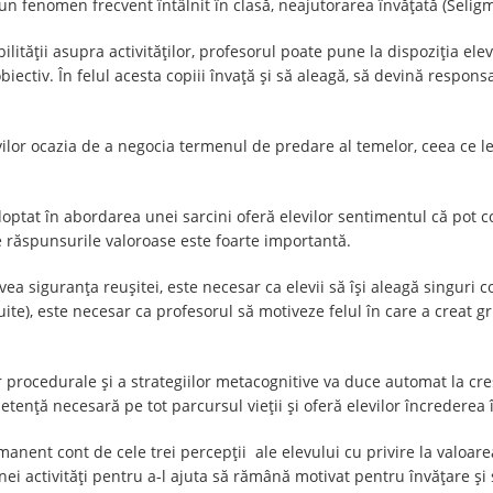
 un fenomen frecvent întâlnit în clasă, neajutorarea învăţată (Selig
ităţii asupra activităților, profesorul poate pune la dispoziția elevi
biectiv. În felul acesta copiii învață și să aleagă, să devină respon
evilor ocazia de a negocia termenul de predare al temelor, ceea ce le
ptat în abordarea unei sarcini oferă elevilor sentimentul că pot co
e răspunsurile valoroase este foarte importantă.
vea siguranța reușitei, este necesar ca elevii să își aleagă singuri c
ruite), este necesar ca profesorul să motiveze felul în care a creat g
procedurale și a strategiilor metacognitive va duce automat la creș
petență necesară pe tot parcursul vieții și oferă elevilor încrederea 
anent cont de cele trei percepții ale elevului cu privire la valoare
 unei activități pentru a-l ajuta să rămână motivat pentru învățare și 