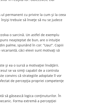
ck-ul permanent cu privire la cum și la ceea
i înșiși trebuie să învețe să nu se judece
ezolva o sarcină. Un astfel de exemplu
spuns neașteptat de bun, are o intuiție
ă din palme, spunând în cor: ”Uau!”. Copiii
vicariantă, căci elevii sunt motivați să
te și ea o sursă a motivaţiei învăţării.
cesul se va simţi capabil de a controla
ste convins că strategiile adoptate îl vor
e afectat de percepţia propriei competenţe
ută să găsească logica conținuturilor. În
 mecanic. Forma extremă a percepţiei