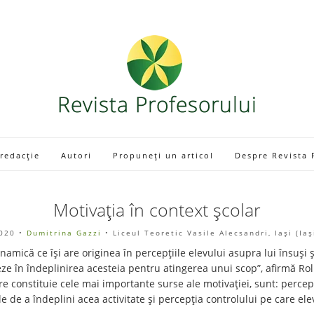
 redacție
Autori
Propuneți un articol
Despre Revista 
Motivația în context școlar
020
•
Dumitrina Gazzi
• Liceul Teoretic Vasile Alecsandri, Iași (Ia
inamică ce își are originea în percepțiile elevului asupra lui însuși 
eze în îndeplinirea acesteia pentru atingerea unui scop”, afirmă Rolla
are constituie cele mai importante surse ale motivației, sunt: percepți
 de a îndeplini acea activitate şi percepția controlului pe care ele