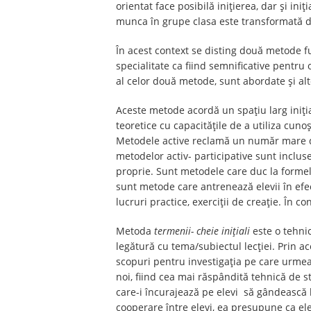
orientat face posibilă inițierea, dar și in
munca în grupe clasa este transformată di
În acest context se disting două metode
specialitate ca fiind semnificative pentru 
al celor două metode, sunt abordate și alt
Aceste metode acordă un spațiu larg inițiat
teoretice cu capacitățile de a utiliza c
Metodele active reclamă un număr mare de 
metodelor activ- participative sunt inclus
proprie. Sunt metodele care duc la formele
sunt metode care antrenează elevii în efe
lucruri practice, exerciții de creație. În c
Metoda
termenii- cheie inițiali
este o tehni
legătură cu tema/subiectul lecției. Prin ac
scopuri pentru investigația pe care urme
noi, fiind cea mai răspândită tehnică de sti
care-i încurajează pe elevi să gândească 
cooperare între elevi, ea presupune ca elevi