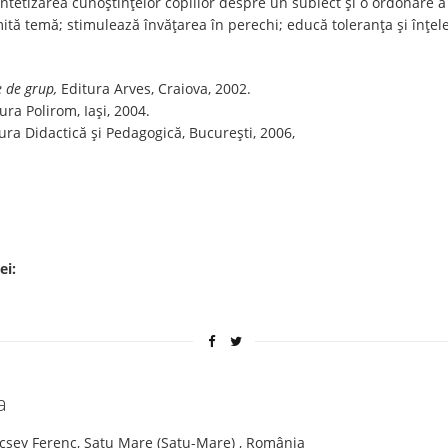
intetizarea cunoștințelor copiilor despre un subiect și o ordonare 
tă temă; stimulează învățarea în perechi; educă toleranța și înțeleg
e de grup,
Editura Arves, Craiova, 2002.
tura Polirom, Iași, 2004.
tura Didactică și Pedagogică, București, 2006,
ei:
a
lcsey Ferenc, Satu Mare (Satu-Mare) , România