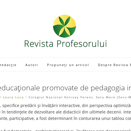
 redacție
Autori
Propuneți un articol
Despre Revista 
ducaționale promovate de pedagogia in
•
Laura Luca
• Colegiul Național Kolcsey Ferenc, Satu Mare (Satu-
 specifice predării și învățării interactive, din perspectiva optimi
ie în tendințele de dezvoltare ale didacticii din ultimele decenii. In
izante, participative, a fost determinant în conturarea unui tablou 