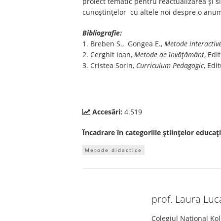
proiect tematic pentru reactualizarea și s
cunoștințelor cu altele noi despre o anumi
Bibliografie:
1. Breben S., Gongea E.,
Metode interactiv
2. Cerghit Ioan,
Metode de învățământ
, Edi
3. Cristea Sorin,
Curriculum Pedagogic
, Edi
Accesări:
4.519
Încadrare în categoriile științelor educați
Metode didactice
prof. Laura Luc
Colegiul Național Ko