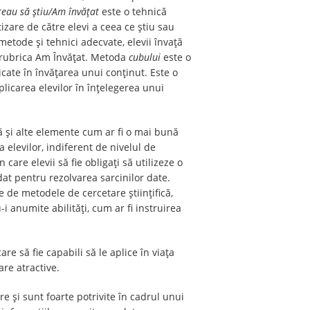
reau să știu/Am învățat
este o tehnică
tizare de către elevi a ceea ce știu sau
 metode și tehnici adecvate, elevii învață
în rubrica Am Învățat. Metoda
cubului
este o
licate în învățarea unui conținut. Este o
plicarea elevilor în înțelegerea unui
ă și alte elemente cum ar fi o mai bună
 elevilor, indiferent de nivelul de
 care elevii să fie obligați să utilizeze o
dat pentru rezolvarea sarcinilor date.
 de metodele de cercetare științifică,
 anumite abilități, cum ar fi instruirea
re să fie capabili să le aplice în viața
are atractive.
e și sunt foarte potrivite în cadrul unui