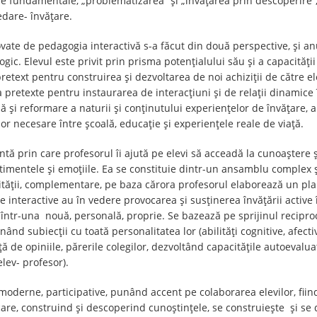
e fundamentale, „problematizarea” și „învățarea prin descoperire”,
edare- învățare.
te de pedagogia interactivă s-a făcut din două perspective, și an
ic. Elevul este privit prin prisma potențialului său și a capacității 
ext pentru construirea și dezvoltarea de noi achiziții de către elev
 pretexte pentru instaurarea de interacțiuni și de relații dinamice în
ă și reformare a naturii și conținutului experiențelor de învățare, a 
or necesare între școală, educație și experiențele reale de viață.
ntă prin care profesorul îi ajută pe elevi să acceadă la cunoaștere și
entimentele și emoțiile. Ea se constituie dintr-un ansamblu complex ș
tății, complementare, pe baza cărora profesorul elaborează un plan 
ice interactive au în vedere provocarea și susținerea învățării active
ntr-una nouă, personală, proprie. Se bazează pe sprijinul reciproc 
nd subiecții cu toată personalitatea lor (abilități cognitive, afective,
 de opiniile, părerile colegilor, dezvoltând capacitățile autoevaluat
 elev- profesor).
oderne, participative, punând accent pe colaborarea elevilor, fiind
care, construind și descoperind cunoștințele, se construiește și se