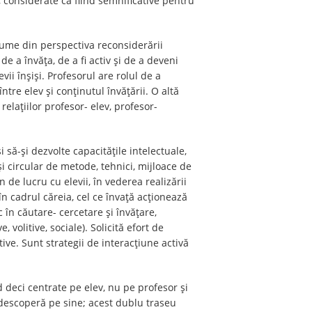
 considerate ca fiind semnificative pentru
ume din perspectiva reconsiderării
de a învăța, de a fi activ și de a deveni
ii înșiși. Profesorul are rolul de a
tre elev și conținutul învățării. O altă
relațiilor profesor- elev, profesor-
 să-și dezvolte capacitățile intelectuale,
i circular de metode, tehnici, mijloace de
de lucru cu elevii, în vederea realizării
 în cadrul căreia, cel ce învață acționează
în căutare- cercetare și învățare,
 volitive, sociale). Solicită efort de
ive. Sunt strategii de interacțiune activă
 deci centrate pe elev, nu pe profesor și
 descoperă pe sine; acest dublu traseu