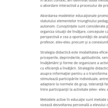
În acest context, am delimitat două metod
o abordare interactivă a procesului de pr
Abordarea modelelor educaționale promova
statutului elementelor triunghiului pedagog
autonom. Cunoștințele sunt considerate pret
organiza situații de învățare, concepute ca
perspectivă e cea a oportunității de analiz
profesor, elev-elev, precum și a conexiunil
Strategia didactică este modalitatea eficie
priceperile, deprinderile, aptitudinile, s
învățământ și forme de organizare a activi
cu eficiență a învățării. Strategiile didact
asupra informației pentru a o transforma î
stimulează participările individuale, antrenâ
adaptare la normele de grup, toleranță față
între participanții la activitate (elev- elev,
Metodele active în educație sunt metode m
vizează dezvoltarea personală a elevului 