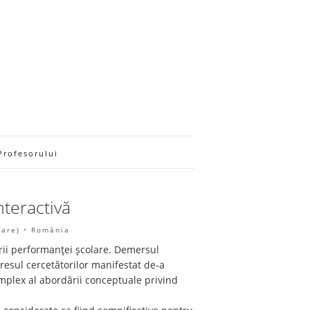
Profesorului
teractivă
Mare) • România
zării performanței școlare. Demersul
teresul cercetătorilor manifestat de-a
complex al abordării conceptuale privind