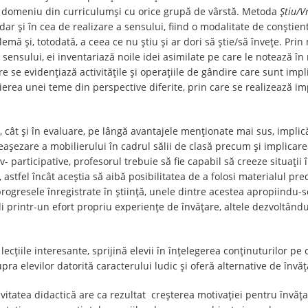
ce domeniu din curriculumși cu orice grupă de vârstă. Metoda
Știu/V
dar și în cea de realizare a sensului, fiind o modalitate de conștien
lemă și, totodată, a ceea ce nu știu și ar dori să știe/să învețe. Prin
 a sensului, ei inventariază noile idei asimilate pe care le notează 
are se evidențiază activitățile și operațiile de gândire care sunt imp
ierea unei teme din perspective diferite, prin care se realizează im
, cât și în evaluare, pe lângă avantajele menționate mai sus, implic
eașezare a mobilierului în cadrul sălii de clasă precum și implicarea
 participative, profesorul trebuie să fie capabil să creeze situații în
astfel încât aceștia să aibă posibilitatea de a folosi materialul pre
resele înregistrate în știință, unele dintre acestea apropiindu-se
 printr-un efort propriu experiențe de învățare, altele dezvoltându-i
cțiile interesante, sprijină elevii în înțelegerea conținuturilor pe ca
ra elevilor datorită caracterului ludic și oferă alternative de învăț
vitatea didactică are ca rezultat creșterea motivației pentru învățar