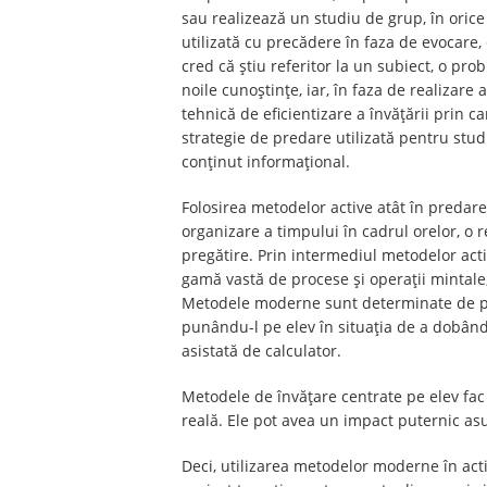
sau realizează un studiu de grup, în ori
utilizată cu precădere în faza de evocare, 
cred că știu referitor la un subiect, o prob
noile cunoștințe, iar, în faza de realizare
tehnică de eficientizare a învățării prin c
strategie de predare utilizată pentru stud
conținut informațional.
Folosirea metodelor active atât în predare
organizare a timpului în cadrul orelor, o r
pregătire. Prin intermediul metodelor activ-
gamă vastă de procese și operații mintale, 
Metodele moderne sunt determinate de prog
punându-l pe elev în situația de a dobândi
asistată de calculator.
Metodele de învățare centrate pe elev fac le
reală. Ele pot avea un impact puternic asup
Deci, utilizarea metodelor moderne în acti