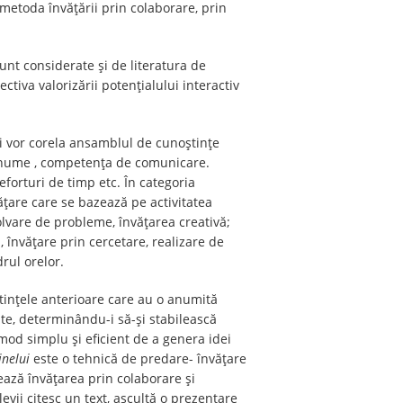
e metoda învățării prin colaborare, prin
unt considerate și de literatura de
tiva valorizării potențialului interactiv
vii vor corela ansamblul de cunoștințe
 anume , competența de comunicare.
forturi de timp etc. În categoria
ățare care se bazează pe activitatea
olvare de probleme, învățarea creativă;
 învățare prin cercetare, realizare de
drul orelor.
ștințele anterioare care au o anumită
tate, determinându-i să-și stabilească
mod simplu și eficient de a genera idei
inelui
este o tehnică de predare- învățare
ază învățarea prin colaborare și
levii citesc un text, ascultă o prezentare