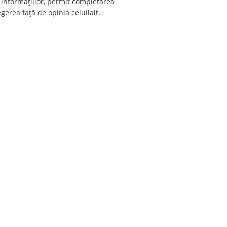
a informațiilor, permit completarea
erea față de opinia celuilalt.