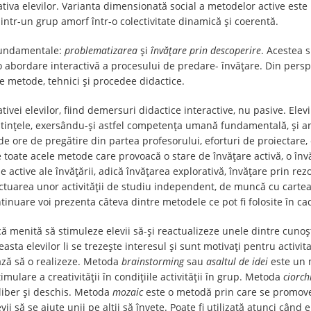
ițiativa elevilor. Varianta dimensionată social a metodelor active est
ntr-un grup amorf într-o colectivitate dinamică și coerentă.
 fundamentale:
problematizarea
și
învățare prin descoperire
. Acestea s
o abordare interactivă a procesului de predare- învățare. Din perspec
e metode, tehnici și procedee didactice.
ivei elevilor, fiind demersuri didactice interactive, nu pasive. Ele
unoștințele, exersându-și astfel competența umană fundamentală, și
ore de pregătire din partea profesorului, eforturi de proiectare, e
e toate acele metode care provoacă o stare de învățare activă, o înv
 active ale învățării, adică învățarea explorativă, învățare prin rez
ctuarea unor activității de studiu independent, de muncă cu cartea,
ontinuare voi prezenta câteva dintre metodele ce pot fi folosite în ca
că menită să stimuleze elevii să-și reactualizeze unele dintre cuno
easta elevilor li se trezește interesul și sunt motivați pentru activi
ază să o realizeze. Metoda
brainstorming
sau
asaltul de idei
este un 
mulare a creativității în condițiile activității în grup. Metoda
ciorch
liber și deschis. Metoda
mozaic
este o metodă prin care se promove
i să se ajute unii pe alții să învețe. Poate fi utilizată atunci când e