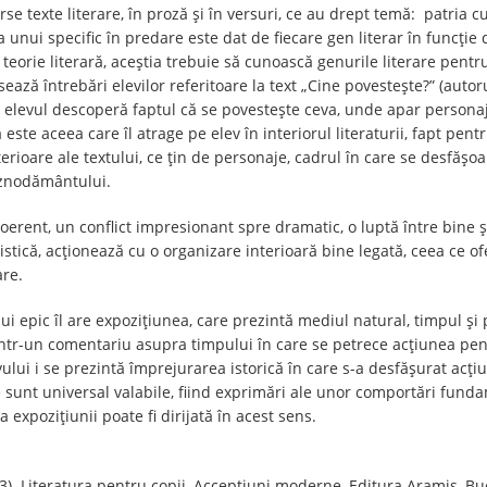
se texte literare, în proză și în versuri, ce au drept temă: patria cu
 unui specific în predare este dat de fiecare gen literar în funcție
 teorie literară, aceștia trebuie să cunoască genurile literare pent
sează întrebări elevilor referitoare la text „Cine povestește?” (autor
ui, elevul descoperă faptul că se povestește ceva, unde apar persona
este aceea care îl atrage pe elev în interiorul literaturii, fapt pen
nterioare ale textului, ce țin de personaje, cadrul în care se desfășo
eznodământului.
oerent, un conflict impresionant spre dramatic, o luptă între bine și 
istică, acționează cu o organizare interioară bine legată, ceea ce of
are.
i epic îl are expozițiunea, care prezintă mediul natural, timpul și p
printr-un comentariu asupra timpului în care se petrece acțiunea pe
evului i se prezintă împrejurarea istorică în care s-a desfășurat acți
e sunt universal valabile, fiind exprimări ale unor comportări fund
a expozițiunii poate fi dirijată în acest sens.
003). Literatura pentru copii, Accepțiuni moderne, Editura Aramis, Bu