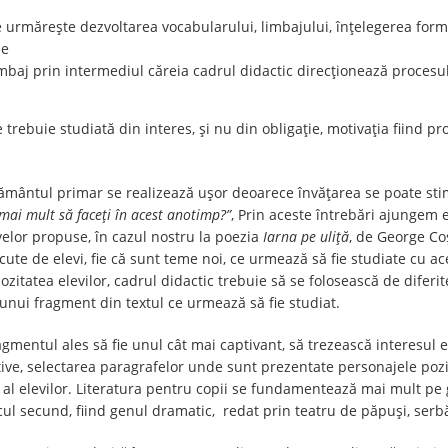
 se urmărește dezvoltarea vocabularului, limbajului, înțelegerea form
ze
imbaj prin intermediul căreia cadrul didactic direcționează procesu
e trebuie studiată din interes, și nu din obligație, motivația fiind 
ățământul primar se realizează ușor deoarece învățarea se poate sti
 mai mult să faceți în acest anotimp?”
, Prin aceste întrebări ajungem 
velor propuse, în cazul nostru la poezia
Iarna pe uliță
, de George Co
scute de elevi, fie că sunt teme noi, ce urmează să fie studiate cu 
iozitatea elevilor, cadrul didactic trebuie să se folosească de diferi
a unui fragment din textul ce urmează să fie studiat.
mentul ales să fie unul cât mai captivant, să trezească interesul ele
ive, selectarea paragrafelor unde sunt prezentate personajele poziti
 al elevilor. Literatura pentru copii se fundamentează mai mult pe ge
l secund, fiind genul dramatic, redat prin teatru de păpuși, serbăr