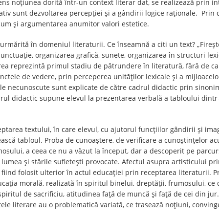
ns noțiunea dorită într-un context literar dat, se realizează prin 
iv sunt dezvoltarea percepției și a gândirii logice raționale. Prin ci
cum și argumentarea anumitor valori estetice.
ă urmărită în domeniul literaturii. Ce înseamnă a citi un text? „Fire
punctuație, organizarea grafică, sunete, organizarea în structuri lex
irea reprezintă primul stadiu de pătrundere în literatură, fără de ca
unctele de vedere, prin perceperea unităților lexicale și a mijloacel
cale necunoscute sunt explicate de către cadrul didactic prin sinonime
rul didactic supune elevul la prezentarea verbală a tabloului dintr
area textului, în care elevul, cu ajutorul funcțiilor gândirii și imag
șească tabloul. Proba de cunoaștere, de verificare a cunoștințelor a
mosului, a ceea ce nu a văzut la început, dar a descoperit pe parcu
lumea și stările sufletești provocate. Afectul asupra artisticului pri
 fiind folosit ulterior în actul educației prin receptarea literaturii. P
ducația morală, realizată în spiritul binelui, dreptății, frumosului, ce
spiritul de sacrificiu, atitudinea față de muncă și față de cei din ju
le literare au o problematică variată, ce trasează noțiuni, convinge