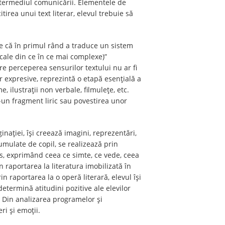
intermediul comunicării. Elementele de
tirea unui text literar, elevul trebuie să
ște că în primul rând a traduce un sistem
icale din ce în ce mai complexe)”
re perceperea sensurilor textului nu ar fi
or expresive, reprezintă o etapă esențială a
, ilustrații non verbale, filmulețe, etc.
-un fragment liric sau povestirea unor
inației, își creează imagini, reprezentări,
cumulate de copil, se realizează prin
rs, exprimând ceea ce simte, ce vede, ceea
n raportarea la literatura imobilizată în
rin raportarea la o operă literară, elevul își
 determină atitudini pozitive ale elevilor
r. Din analizarea programelor și
ri și emoții.