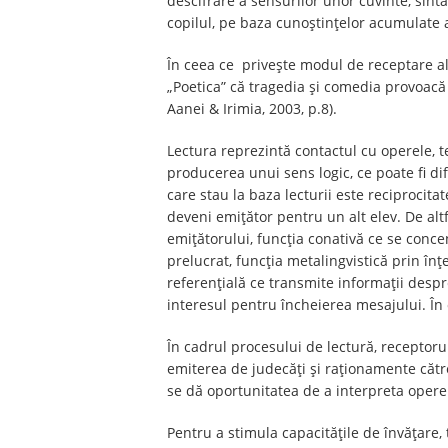
descifrare a sensurilor unor cuvinte, sinta
copilul, pe baza cunoștințelor acumulate 
În ceea ce privește modul de receptare al t
„Poetica” că tragedia și comedia provoacă 
Aanei & Irimia, 2003, p.8).
Lectura reprezintă contactul cu operele, t
producerea unui sens logic, ce poate fi dif
care stau la baza lecturii este reciprocita
deveni emițător pentru un alt elev. De altf
emițătorului, funcția conativă ce se concen
prelucrat, funcția metalingvistică prin în
referențială ce transmite informații despr
interesul pentru încheierea mesajului. În 
În cadrul procesului de lectură, receptoru
emiterea de judecăți și raționamente către n
se dă oportunitatea de a interpreta operele
Pentru a stimula capacitățile de învățare,