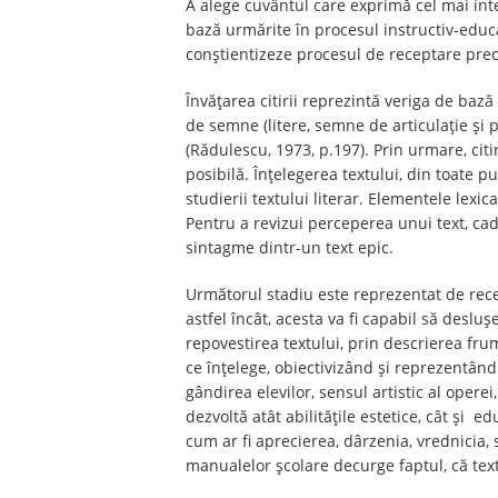
A alege cuvântul care exprimă cel mai inte
bază urmărite în procesul instructiv-educat
conștientizeze procesul de receptare pre
Învățarea citirii reprezintă veriga de baz
de semne (litere, semne de articulație și 
(Rădulescu, 1973, p.197). Prin urmare, cit
posibilă. Înțelegerea textului, din toate p
studierii textului literar. Elementele lexi
Pentru a revizui perceperea unui text, cad
sintagme dintr-un text epic.
Următorul stadiu este reprezentat de recept
astfel încât, acesta va fi capabil să deslu
repovestirea textului, prin descrierea fru
ce înțelege, obiectivizând și reprezentând 
gândirea elevilor, sensul artistic al operei,
dezvoltă atât abilitățile estetice, cât și e
cum ar fi aprecierea, dârzenia, vrednicia, 
manualelor școlare decurge faptul, că texte