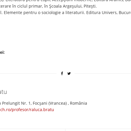
erare în ciclul primar, în Școala Argeșului, Pitești.
al. Elemente pentru o sociologie a literaturii. Editura Univers, Bucur
ei:
atu
 Prelungit Nr. 1, Focșani (Vrancea) , România
ach.ro/profesor/raluca.bratu