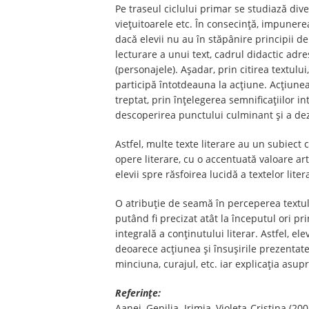
Pe traseul ciclului primar se studiază diver
viețuitoarele etc. În consecință, impunerea
dacă elevii nu au în stăpânire principii de
lecturare a unui text, cadrul didactic adre
(personajele). Așadar, prin citirea textul
participă întotdeauna la acțiune. Acțiunea 
treptat, prin înțelegerea semnificațiilor i
descoperirea punctului culminant și a d
Astfel, multe texte literare au un subiect c
opere literare, cu o accentuată valoare art
elevii spre răsfoirea lucidă a textelor liter
O atribuție de seamă în perceperea textulu
putând fi precizat atât la începutul ori 
integrală a conținutului literar. Astfel, el
deoarece acțiunea și însușirile prezentat
minciuna, curajul, etc. iar explicația asupr
Referințe:
Aanei, Genilia. Irimia, Violeta-Cristina (2