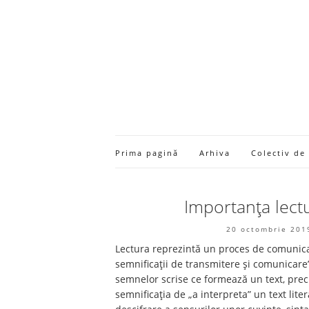
Prima pagină
Arhiva
Colectiv de
Importanța lect
20 octombrie 201
Lectura reprezintă un proces de comunicare
semnificații de transmitere și comunicare”
semnelor scrise ce formează un text, precu
semnificația de „a interpreta” un text lite