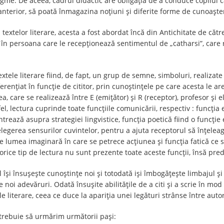
gme. De aceea, cadrul didactic are obligația de a conduce copilul că
anterior, să poată înmagazina noțiuni și diferite forme de cunoaște
extelor literare, acesta a fost abordat încă din Antichitate de către
în persoana care le recepționează sentimentul de „catharsi”, care r
extele literare fiind, de fapt, un grup de semne, simboluri, realiza
erențiat în funcție de cititor, prin cunoștințele pe care acesta le a
tea, care se realizează între E (emițător) și R (receptor), profesor și
el, lectura cuprinde toate funcțiile comunicării, respectiv : funcția
trează asupra strategiei lingvistice, funcția poetică fiind o funcție
țelegerea sensurilor cuvintelor, pentru a ajuta receptorul să înțelea
e lumea imaginară în care se petrece acțiunea și funcția fatică ce 
orice tip de lectura nu sunt prezente toate aceste funcții, însă pre
l își însușește cunoștințe noi și totodată iși îmbogățește limbajul
oi adevăruri. Odată însușite abilitățile de a citi și a scrie în mod cla
 literare, ceea ce duce la apariția unei legături strânse între autor 
 trebuie să urmărim următorii pași: