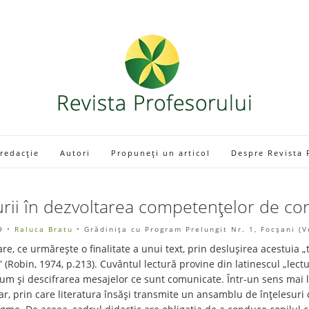
 redacție
Autori
Propuneți un articol
Despre Revista 
urii în dezvoltarea competențelor de com
9
•
Raluca Bratu
• Grădinița cu Program Prelungit Nr. 1, Focșani (
, ce urmărește o finalitate a unui text, prin deslușirea acestuia „
 (Robin, 1974, p.213). Cuvântul lectură provine din latinescul „lectu
m și descifrarea mesajelor ce sunt comunicate. Într-un sens mai la
rar, prin care literatura însăși transmite un ansamblu de înțelesuri 