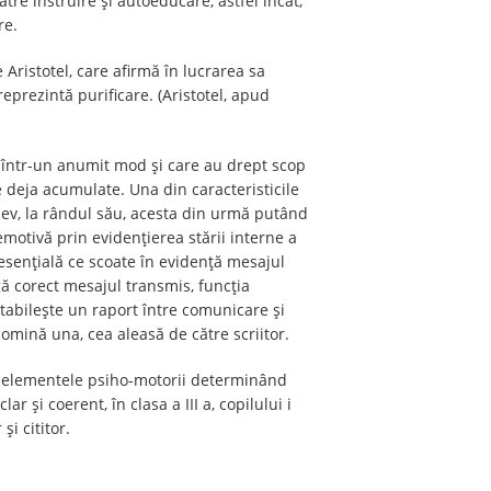
tre instruire și autoeducare, astfel încât,
re.
 Aristotel, care afirmă în lucrarea sa
eprezintă purificare. (Aristotel, apud
te într-un anumit mod și care au drept scop
re deja acumulate. Una din caracteristicile
 elev, la rândul său, acesta din urmă putând
 emotivă prin evidențierea stării interne a
 esențială ce scoate în evidență mesajul
gă corect mesajul transmis, funcția
stabilește un raport între comunicare și
domină una, cea aleasă de către scriitor.
 și elementele psiho-motorii determinând
r și coerent, în clasa a III a, copilului i
și cititor.