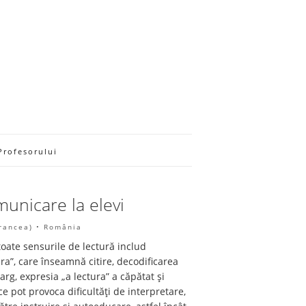
Profesorului
unicare la elevi
Vrancea) • România
toate sensurile de lectură includ
ra”, care înseamnă citire, decodificarea
rg, expresia „a lectura” a căpătat și
ce pot provoca dificultăți de interpretare,