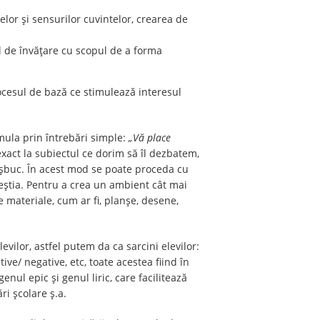
elor și sensurilor cuvintelor, crearea de
l de învățare cu scopul de a forma
procesul de bază ce stimulează interesul
mula prin întrebări simple:
„Vă place
exact la subiectul ce dorim să îl dezbatem,
șbuc. În acest mod se poate proceda cu
aceștia. Pentru a crea un ambient cât mai
te materiale, cum ar fi, planșe, desene,
vilor, astfel putem da ca sarcini elevilor:
ve/ negative, etc, toate acestea fiind în
nul epic și genul liric, care facilitează
i școlare ș.a.