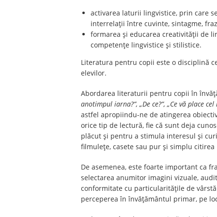
activarea laturii lingvistice, prin care
interrelații între cuvinte, sintagme, fra
formarea și educarea creativității de l
competențe lingvistice și stilistice.
Literatura pentru copii este o disciplină c
elevilor.
Abordarea literaturii pentru copii în înv
anotimpul iarna?”, „De ce?”, „Ce vă place cel
astfel apropiindu-ne de atingerea obiecti
orice tip de lectură, fie că sunt deja cuno
plăcut și pentru a stimula interesul și cur
filmulețe, casete sau pur și simplu citire
De asemenea, este foarte important ca frag
selectarea anumitor imagini vizuale, audit
conformitate cu particularitățile de vârstă
perceperea în învățământul primar, pe locu