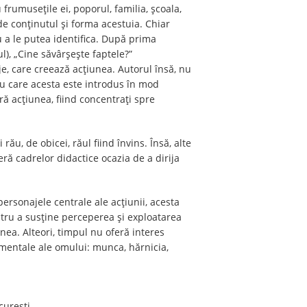
 frumusețile ei, poporul, familia, școala,
 de conținutul și forma acestuia. Chiar
ru a le putea identifica. După prima
ul), „Cine săvârșește faptele?”
je, care creează acțiunea. Autorul însă, nu
tru care acesta este introdus în mod
ară acțiunea, fiind concentrați spre
rău, de obicei, răul fiind învins. Însă, alte
eră cadrelor didactice ocazia de a dirija
ersonajele centrale ale acțiunii, acesta
ntru a susține perceperea și exploatarea
unea. Alteori, timpul nu oferă interes
amentale ale omului: munca, hărnicia,
curești.