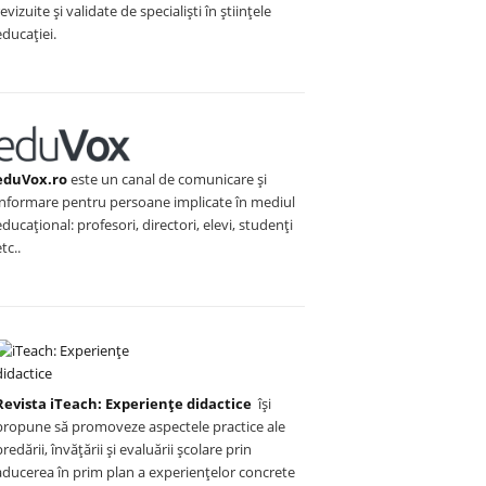
revizuite și validate de specialiști în științele
educației.
eduVox.ro
este un canal de comunicare și
informare pentru persoane implicate în mediul
educațional: profesori, directori, elevi, studenți
etc..
Revista iTeach: Experienţe didactice
îşi
propune să promoveze aspectele practice ale
predării, învăţării şi evaluării şcolare prin
aducerea în prim plan a experienţelor concrete