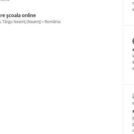
pre școala online
gă, Târgu Neamț (Neamț) • România