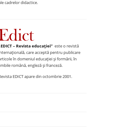
ale cadrelor didactice.
„EDICT – Revista educației”
este o revistă
internațională, care acceptă pentru publicare
articole în domeniul educației și formării, în
limbile română, engleză și franceză.
Revista EDICT apare din octombrie 2001.