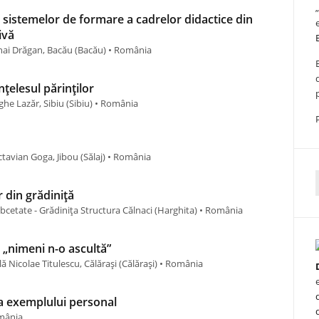
e sistemelor de formare a cadrelor didactice din
ivă
hai Drăgan, Bacău (Bacău) • România
țelesul părinților
he Lazăr, Sibiu (Sibiu) • România
tavian Goga, Jibou (Sălaj) • România
f
r din grădiniță
ubcetate - Grădinița Structura Călnaci (Harghita) • România
 „nimeni n-o ascultă”
ă Nicolae Titulescu, Călărași (Călărași) • România
ea exemplului personal
omânia