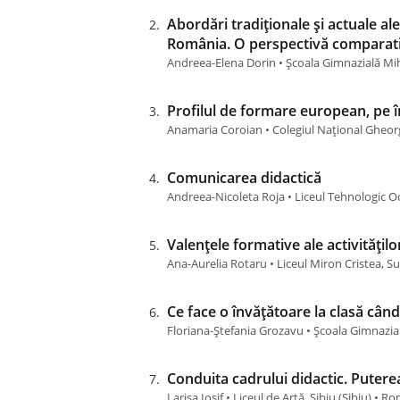
Abordări tradiţionale şi actuale al
România. O perspectivă comparat
Andreea-Elena Dorin • Școala Gimnazială Mi
Profilul de formare european, pe în
Anamaria Coroian • Colegiul Național Gheorg
Comunicarea didactică
Andreea-Nicoleta Roja • Liceul Tehnologic Oc
Valențele formative ale activitățilo
Ana-Aurelia Rotaru • Liceul Miron Cristea, S
Ce face o învățătoare la clasă când
Floriana-Ștefania Grozavu • Școala Gimnazial
Conduita cadrului didactic. Puter
Larisa Iosif • Liceul de Artă, Sibiu (Sibiu) • R