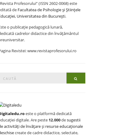
„Revista Profesorului” (ISSN 2602-0068) este
editată de
Facultatea de Psihologie și Științele
Educației, Universitatea din București
.
Este o publicație pedagogică lunară,
dedicată cadrelor didactice din învățământul
preuniversitar.
Pagina Revistei: www.revistaprofesorului.ro
Search
Search
or:
Digitaledu.ro
este o platformă dedicată
educației digitale. Are peste
12.000
de
sugestii
de activități de învățare
și
resurse educaționale
deschise
create de cadre didactice, selectate,