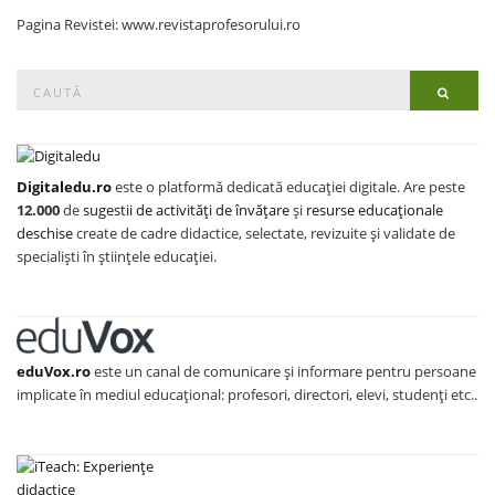
Pagina Revistei: www.revistaprofesorului.ro
Search
Searc
for:
Digitaledu.ro
este o platformă dedicată educației digitale. Are peste
12.000
de
sugestii de activități de învățare
și
resurse educaționale
deschise
create de cadre didactice, selectate, revizuite și validate de
specialiști în științele educației.
eduVox.ro
este un canal de comunicare și informare pentru persoane
implicate în mediul educațional: profesori, directori, elevi, studenți etc..