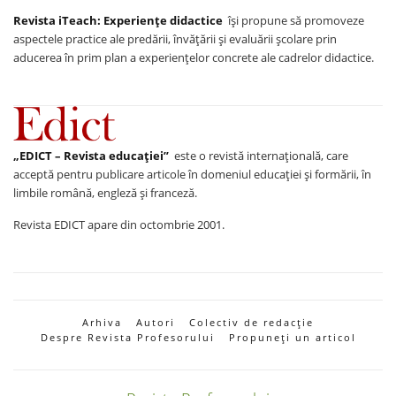
Revista iTeach: Experienţe didactice
îşi propune să promoveze
aspectele practice ale predării, învăţării şi evaluării şcolare prin
aducerea în prim plan a experienţelor concrete ale cadrelor didactice.
„EDICT – Revista educației”
este o revistă internațională, care
acceptă pentru publicare articole în domeniul educației și formării, în
limbile română, engleză și franceză.
Revista EDICT apare din octombrie 2001.
Arhiva
Autori
Colectiv de redacție
Despre Revista Profesorului
Propuneți un articol