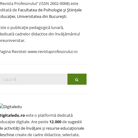
„Revista Profesorului” (ISSN 2602-0068) este
editată de
Facultatea de Psihologie și Științele
Educației, Universitatea din București
.
Este o publicație pedagogică lunară,
dedicată cadrelor didactice din învățământul
preuniversitar.
Pagina Revistei: www.revistaprofesorului.ro
Search
Search
or:
Digitaledu.ro
este o platformă dedicată
educației digitale. Are peste
12.000
de
sugestii
de activități de învățare
și
resurse educaționale
deschise
create de cadre didactice, selectate,