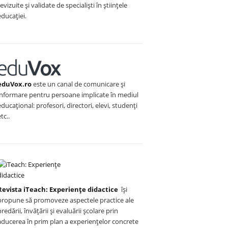
revizuite și validate de specialiști în științele
educației.
eduVox.ro
este un canal de comunicare și
informare pentru persoane implicate în mediul
educațional: profesori, directori, elevi, studenți
etc..
Revista iTeach: Experienţe didactice
îşi
propune să promoveze aspectele practice ale
predării, învăţării şi evaluării şcolare prin
aducerea în prim plan a experienţelor concrete