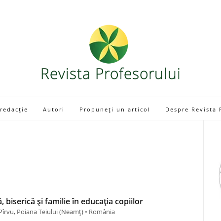
 redacție
Autori
Propuneți un articol
Despre Revista 
 biserică și familie în educația copiilor
Pîrvu, Poiana Teiului (Neamţ) • România