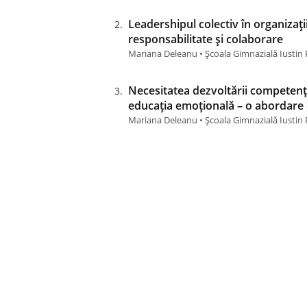
Leadershipul colectiv în organizați
responsabilitate și colaborare
Mariana Deleanu • Școala Gimnazială Iustin 
Necesitatea dezvoltării competenț
educația emoțională – o abordare e
Mariana Deleanu • Școala Gimnazială Iustin 