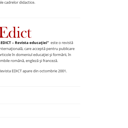
ale cadrelor didactice.
„EDICT – Revista educației”
este o revistă
internațională, care acceptă pentru publicare
articole în domeniul educației și formării, în
limbile română, engleză și franceză.
Revista EDICT apare din octombrie 2001.