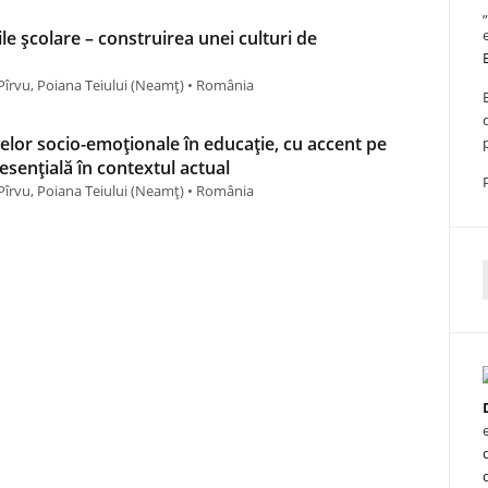
ile școlare – construirea unei culturi de
Pîrvu, Poiana Teiului (Neamţ) • România
elor socio-emoționale în educație, cu accent pe
sențială în contextul actual
Pîrvu, Poiana Teiului (Neamţ) • România
f